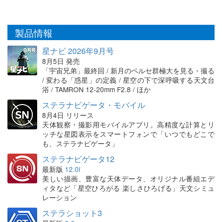
製品情報
星ナビ 2026年9月号
8月5日 発売
「宇宙兄弟」最終回 / 新月のペルセ群極大を見る・撮る
/ 変わる「惑星」の定義 / 星空の下で深呼吸する天文台
浴 / TAMRON 12-20mm F2.8 / ほか
ステラナビゲータ・モバイル
8月4日 リリース
天体観察・撮影用モバイルアプリ。高精度な計算とリ
ッチな星図表示をスマートフォンで「いつでもどこで
も、ステラナビゲータ」
ステラナビゲータ12
最新版
12.0i
美しい描画、豊富な天体データ、オリジナル番組エデ
ィタなど「星空ひろがる 楽しさひろげる」天文シミュ
レーション
ステラショット3