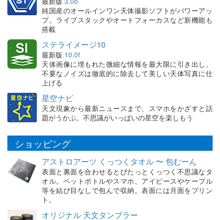
最新版
3.0o
純国産のオールインワン天体撮影ソフトがパワーアッ
プ。ライブスタックやオートフォーカスなど新機能も
搭載
ステライメージ10
最新版
10.0f
天体画像に埋もれた微細な情報を最大限に引き出し、
不要なノイズは徹底的に除去して美しい天体写真に仕
上げる
星空ナビ
天文現象から最新ニュースまで、スマホをかざすと話
題がうかぶ。不思議がいっぱいの星空を楽しもう
ショッピング
アストロアーツ くっつくタオル 〜 包むーん
表面と裏面を合わせるとぴたっとくっつく不思議なタ
オル。ペットボトルやスマホ、アイピースやケーブル
等を結び目なしで包んで収納。表面には月面をプリン
ト。
オリジナル 天文タンブラー