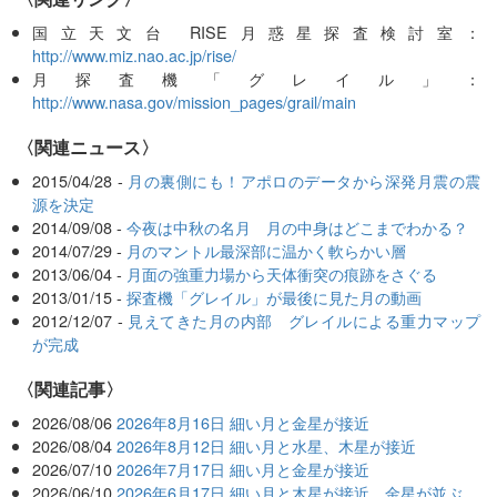
国立天文台 RISE月惑星探査検討室：
http://www.miz.nao.ac.jp/rise/
月探査機「グレイル」：
http://www.nasa.gov/mission_pages/grail/main
〈関連ニュース〉
2015/04/28 -
月の裏側にも！アポロのデータから深発月震の震
源を決定
2014/09/08 -
今夜は中秋の名月 月の中身はどこまでわかる？
2014/07/29 -
月のマントル最深部に温かく軟らかい層
2013/06/04 -
月面の強重力場から天体衝突の痕跡をさぐる
2013/01/15 -
探査機「グレイル」が最後に見た月の動画
2012/12/07 -
見えてきた月の内部 グレイルによる重力マップ
が完成
関連記事
2026/08/06
2026年8月16日 細い月と金星が接近
2026/08/04
2026年8月12日 細い月と水星、木星が接近
2026/07/10
2026年7月17日 細い月と金星が接近
2026/06/10
2026年6月17日 細い月と木星が接近、金星が並ぶ