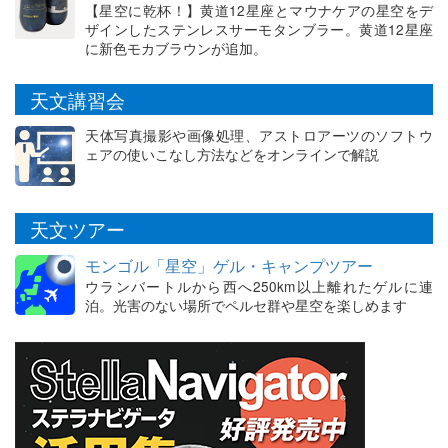
【星空に乾杯！】黄道12星座とマウナケアの星空をデ
ザインしたステンレスサーモタンブラー。黄道12星座
に新色モカブラウンが追加。
天文講習会
天体写真撮影や画像処理、アストロアーツのソフトウ
ェアの使いこなし方法などをオンラインで解説
天文ツアー
モンゴル「星空」ゲル・キャンプツアー
ウランバートルから西へ250km以上離れたゲルに連
泊。光害のない場所でペルセ群や星空を楽しめます