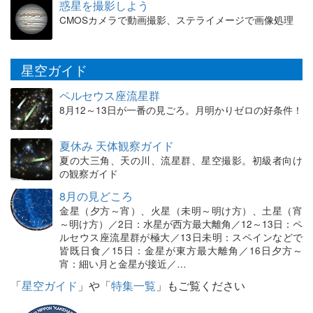
惑星を撮影しよう
CMOSカメラで動画撮影、ステライメージで画像処理
星空ガイド
ペルセウス座流星群
8月12～13日が一番の見ごろ。月明かりゼロの好条件！
夏休み 天体観察ガイド
夏の大三角、天の川、流星群、星空撮影。初級者向け
の観察ガイド
8月の見どころ
金星（夕方～宵）、火星（未明～明け方）、土星（宵
～明け方）／2日：水星が西方最大離角／12～13日：ペ
ルセウス座流星群が極大／13日未明：スペインなどで
皆既日食／15日：金星が東方最大離角／16日夕方～
宵：細い月と金星が接近／…
「
星空ガイド
」や「
特集一覧
」もご覧ください