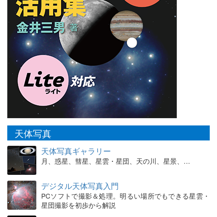
天体写真
天体写真ギャラリー
月、惑星、彗星、星雲・星団、天の川、星景、…
デジタル天体写真入門
PCソフトで撮影＆処理。明るい場所でもできる星雲・
星団撮影を初歩から解説