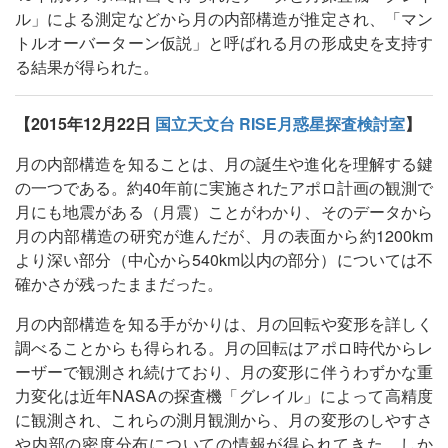
ル」による測定などから月の内部構造が推定され、「マン
トルオーバーターン仮説」と呼ばれる月の形成史を支持す
る結果が得られた。
【2015年12月22日
国立天文台 RISE月惑星探査検討室
】
月の内部構造を知ることは、月の誕生や進化を理解する鍵
の一つである。約40年前に実施されたアポロ計画の観測で
月にも地震がある（月震）ことがわかり、そのデータから
月の内部構造の研究が進んだが、月の表面から約1200km
より深い部分（中心から540km以内の部分）については不
確かさが残ったままだった。
月の内部構造を知る手がかりは、月の回転や変形を詳しく
調べることからも得られる。月の回転はアポロ時代からレ
ーザーで観測され続けており、月の変形に伴うわずかな重
力変化は近年NASAの探査機「グレイル」によって高精度
に観測され、これらの測月観測から、月の変形のしやすさ
や内部の密度分布についての情報が得られてきた。しか