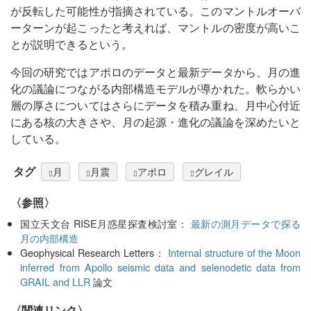
が反転した可能性が指摘されている。このマントルオーバ
ーターンが起こったと考えれば、マントルの密度が高いこ
とが説明できるという。
今回の研究ではアポロのデータと最新データから、月の進
化の議論につながる内部構造モデルが導かれた。軟らかい
層の厚さについてはさらにデータを積み重ね、月中心付近
にある核の大きさや、月の起源・進化の議論を深めたいと
している。
タグ
月
月震
アポロ
グレイル
〈参照〉
国立天文台 RISE月惑星探査検討室：
最新の測月データで探る
月の内部構造
Geophysical Research Letters：
Internal structure of the Moon
inferred from Apollo seismic data and selenodetic data from
GRAIL and LLR
論文
〈関連リンク〉