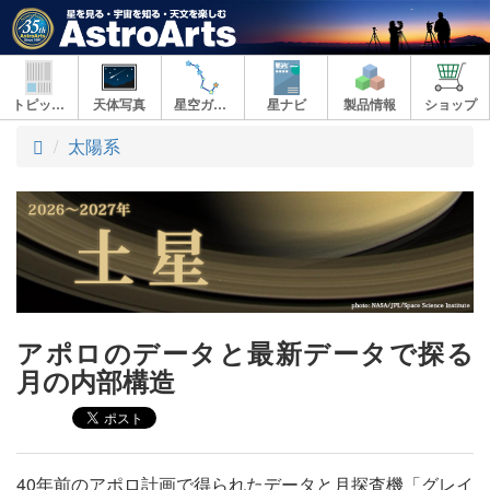
トピックス
天体写真
星空ガイド
星ナビ
製品情報
ショップ
ト
太陽系
ッ
プ
アポロのデータと最新データで探る
月の内部構造
40年前のアポロ計画で得られたデータと月探査機「グレイ