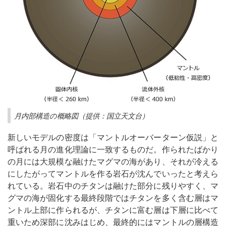
月内部構造の概略図（提供：国立天文台）
新しいモデルの密度は「マントルオーバーターン仮説」と
呼ばれる月の進化理論に一致するものだ。作られたばかり
の月には大規模な融けたマグマの海があり、それが冷える
にしたがってマントルを作る岩石が沈んでいったと考えら
れている。岩石中のチタンは融けた部分に残りやすく、マ
グマの海が固化する最終段階ではチタンを多く含む層はマ
ントル上部に作られるが、チタンに富む層は下層に比べて
重いため深部に沈みはじめ、最終的にはマントルの層構造