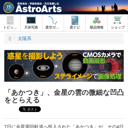
トピックス
天体写真
星空ガイド
星ナビ
製品情報
ショップ
ト
太陽系
ッ
プ
「あかつき」、金星の雲の微細な凹凸
をとらえる
7日に金星周回軌道へ投入された「あかつき」が、その4日