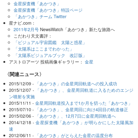
金星探査機「あかつき」
金星探査機「あかつき」特設ページ
「あかつき」チーム Twitter
星ナビ.com：
2011年2月号
NewsWatch「あかつき」新たな旅路へ
こだわり天文書評：
「ビジュアル宇宙図鑑 太陽と惑星」
「太陽系はここまでわかった」
「太陽系ビジュアルブック 改訂版」
アストロアーツ 投稿画像ギャラリー：
金星
〈関連ニュース〉
2015/12/09 -
「あかつき」の金星周回軌道への投入成功
2015/12/07 -
「あかつき」、金星周回軌道に入るためのエンジ
ン噴射を実施
2015/11/11 -
金星周回軌道投入まで1か月を切った「あかつき」
2015/07/10 -
「あかつき」、金星周回に向け4回目の軌道修正
2015/02/06 -
「あかつき」、12月7日に金星周回軌道へ
2014/12/18 -
金星探査機「あかつき」が明らかにした太陽風加
速
2012/06/11 -
「あかつき」がとらえた金星の温度分布