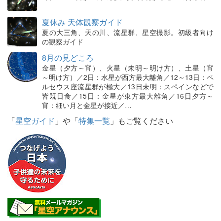
夏休み 天体観察ガイド
夏の大三角、天の川、流星群、星空撮影。初級者向け
の観察ガイド
8月の見どころ
金星（夕方～宵）、火星（未明～明け方）、土星（宵
～明け方）／2日：水星が西方最大離角／12～13日：ペ
ルセウス座流星群が極大／13日未明：スペインなどで
皆既日食／15日：金星が東方最大離角／16日夕方～
宵：細い月と金星が接近／…
「
星空ガイド
」や「
特集一覧
」もご覧ください