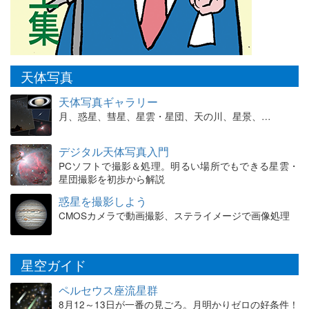
天体写真
天体写真ギャラリー
月、惑星、彗星、星雲・星団、天の川、星景、…
デジタル天体写真入門
PCソフトで撮影＆処理。明るい場所でもできる星雲・
星団撮影を初歩から解説
惑星を撮影しよう
CMOSカメラで動画撮影、ステライメージで画像処理
星空ガイド
ペルセウス座流星群
8月12～13日が一番の見ごろ。月明かりゼロの好条件！