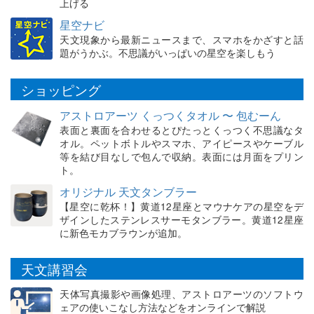
上げる
星空ナビ
天文現象から最新ニュースまで、スマホをかざすと話
題がうかぶ。不思議がいっぱいの星空を楽しもう
ショッピング
アストロアーツ くっつくタオル 〜 包むーん
表面と裏面を合わせるとぴたっとくっつく不思議なタ
オル。ペットボトルやスマホ、アイピースやケーブル
等を結び目なしで包んで収納。表面には月面をプリン
ト。
オリジナル 天文タンブラー
【星空に乾杯！】黄道12星座とマウナケアの星空をデ
ザインしたステンレスサーモタンブラー。黄道12星座
に新色モカブラウンが追加。
天文講習会
天体写真撮影や画像処理、アストロアーツのソフトウ
ェアの使いこなし方法などをオンラインで解説