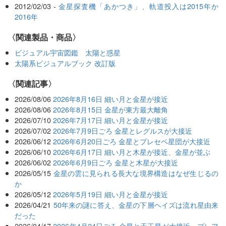
2012/02/03 -
金星探査機「あかつき」、軌道投入は2015年か
2016年
〈関連製品・商品〉
ビジュアル宇宙図鑑 太陽と惑星
太陽系ビジュアルブック 改訂版
関連記事
2026/08/06
2026年8月16日 細い月と金星が接近
2026/08/06
2026年8月15日 金星が東方最大離角
2026/07/10
2026年7月17日 細い月と金星が接近
2026/07/02
2026年7月9日ごろ 金星とレグルスが大接近
2026/06/12
2026年6月20日ごろ 金星とプレセペ星団が大接近
2026/06/10
2026年6月17日 細い月と木星が接近、金星が並ぶ
2026/06/02
2026年6月9日ごろ 金星と木星が大接近
2026/05/15
金星の雲に見られる長大な境界構造はなぜ生じるの
か
2026/05/12
2026年5月19日 細い月と金星が接近
2026/04/21
50年来の謎に答え、金星の下層ヘイズは流れ星由来
だった
2026/04/17
2026年4月24日ごろ 金星と天王星が大接近、プレア