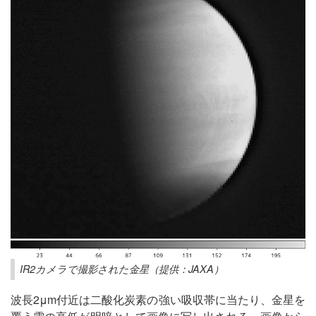
IR2カメラで撮影された金星（提供：JAXA）
波長2μm付近は二酸化炭素の強い吸収帯に当たり、金星を