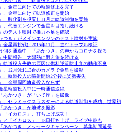
あかつき」、軌道投入は2015年か2016年
」、金星に向けての軌道修正を完了
」、金星に向けて軌道修正を開始
」、酸化剤を投棄し11月に軌道制御を実施
」、代替エンジンで金星を目指し続ける
」のテスト噴射で推力不足を確認
かつき」がメインエンジンのテスト噴射を実施
」金星再挑戦は2015年11月 進むトラブル検証
う側を通過中 「あかつき」の声からコロナを探る
」中間報告 太陽熱に耐え旅を続ける
」軌道投入失敗の原因は燃料逆流防止弁の動作不良
」、12月9日に3台のカメラで金星を撮影
」、軌道投入の噴射開始2分後に姿勢喪失
」、金星周回軌道投入ならず
金星軌道投入中に一時通信途絶
「あかつき」が「いて座」を撮像
」、セラミックスラスターによる軌道制御を成功、世界初
「あかつき」が地球を撮影
」「イカロス」、打ち上げ成功！
」と「イカロス」、18日打ち上げ、ライブ中継も
「あかつき」メッセージキャンペーン、募集期間延長