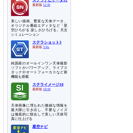
ステラナビゲータ12
最新版
12.0i
美しい描画、豊富な天体データ、
オリジナル番組エディタなど「星
空ひろがる 楽しさひろげる」天文
シミュレーション
ステラショット3
最新版
3.0o
純国産のオールインワン天体撮影
ソフトがパワーアップ。ライブス
あ
タックやオートフォーカスなど新
高
機能も搭載
ら
ステライメージ10
れ
最新版
10.0f
い
天体画像に埋もれた微細な情報を
最大限に引き出し、不要なノイズ
は徹底的に除去して美しい天体写
す
真に仕上げる
回
星空ナビ