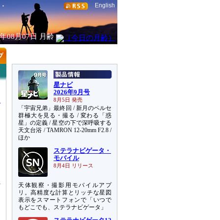
English
6年08月07日
月齢
星ナビ
2026年9月号
8月5日 発売
「宇宙兄弟」最終回 / 新月のペルセ
群極大を見る・撮る / 変わる「惑
星」の定義 / 星空の下で深呼吸する
天文台浴 / TAMRON 12-20mm F2.8 /
ほか
ステラナビゲータ・
査
モバイル
中
8月4日 リリース
天体観察・撮影用モバイルアプ
リ。高精度な計算とリッチな星図
表示をスマートフォンで「いつで
もどこでも、ステラナビゲータ」