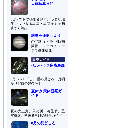
天体写真入門
PCソフトで撮影＆処理。明るい場
所でもできる星雲・星団撮影を初
歩から解説
惑星を撮影しよう
CMOSカメラで動画
撮影、ステライメー
ジで画像処理
ペルセウス座流星群
8月12～13日が一番の見ごろ。月明
かりゼロの好条件！
夏休み 天体観察ガ
イド
夏の大三角、天の川、流星群、星
空撮影。初級者向けの観察ガイド
8月の見どころ