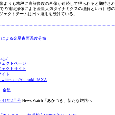
像よりも格段に高解像度の画像が連続して得られると期待さ
での連続撮像による金星大気ダイナミクスの理解という目標
ジェクトチームは日々運用を続けている。
ラによる金星夜面温度分布
a.jp/
ジェクトページ
ジェクトサイト
サイト
.twitter.com/Akatsuki_JAXA
：
金星
2011年2月号
News Watch「あかつき」新たな旅路へ