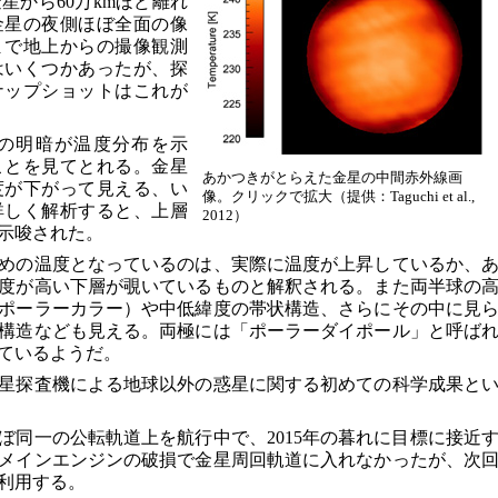
星から60万kmほど離れ
金星の夜側ほぼ全面の像
まで地上からの撮像観測
はいくつかあったが、探
ナップショットはこれが
の明暗が温度分布を示
ことを見てとれる。金星
あかつきがとらえた金星の中間赤外線画
度が下がって見える、い
像。クリックで拡大（提供：Taguchi et al.,
詳しく解析すると、上層
2012）
示唆された。
めの温度となっているのは、実際に温度が上昇しているか、
度が高い下層が覗いているものと解釈される。また両半球の
ポーラーカラー）や中低緯度の帯状構造、さらにその中に見
構造なども見える。両極には「ポーラーダイポール」と呼ば
ているようだ。
星探査機による地球以外の惑星に関する初めての科学成果と
ぼ同一の公転軌道上を航行中で、2015年の暮れに目標に接近
年はメインエンジンの破損で金星周回軌道に入れなかったが、次
利用する。