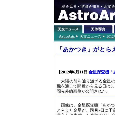
AstroArts
天文ニュース
201
「あかつき」がとら
【2012年6月11日
金星探査機「
太陽の前を通り過ぎる金星の
機を通して間近から見る日は3、
間赤外線画像が公開された。
画像は、金星探査機「あかつき
とらえた金星だ。同月7日に予