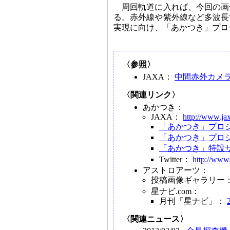
周回軌道に入れば、今回の画
る。赤外線や紫外線など多波長
実現に向け、「あかつき」プロ
〈参照〉
JAXA：
中間赤外カメ
〈関連リンク〉
あかつき：
JAXA：
http://www.jax
「あかつき」プロ
「あかつき」プロ
「あかつき」特設
Twitter：
http://www
アストロアーツ：
投稿画像ギャラリー
星ナビ.com：
月刊「星ナビ」：
〈関連ニュース〉