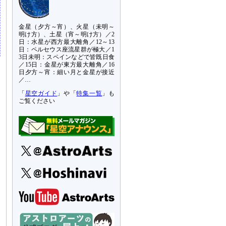
金星（夕方～宵）、火星（未明～
明け方）、土星（宵～明け方）／2
日：水星が西方最大離角／12～13
日：ペルセウス座流星群が極大／1
3日未明：スペインなどで皆既日食
／15日：金星が東方最大離角／16
日夕方～宵：細い月と金星が接近
／…
「
星空ガイド
」や「
特集一覧
」も
ご覧ください