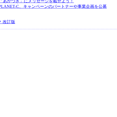
「あかつき」にメッセージを載せよう！
PLANET-C、キャンペーンのパートナーや事業企画を公募
 改訂版