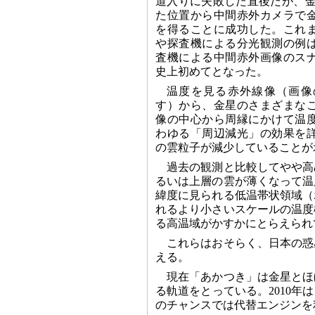
道入りに失敗した直後だが、金
た位置から中間赤外カメラで
を得ることに成功した。これ
や探査機による分光観測の例
査機による中間赤外画像のス
史上初めてとなった。
温度を見る赤外線像（画像
す）から、金星のさまざまな
像の中心から周縁にかけて温
わゆる「周辺減光」の効果を
の雲粒子が減少していることが
過去の観測と比較してやや高
るいは上層の雲が薄くなって温
緯度に見られる低温帯状領域（
れるより小さいスケールの温度
る高温域がかすかにとらえられ
これらはおそらく、日本の惑
える。
現在「あかつき」は金星とほ
る軌道をとっている。2010
のチャンスでは代替エンジンを