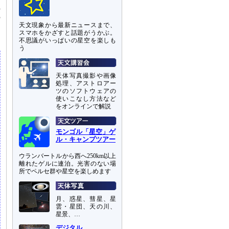
れ
の
天文現象から最新ニュースまで、
スマホをかざすと話題がうかぶ。
不思議がいっぱいの星空を楽しも
う
天体写真撮影や画像
処理、アストロアー
ツのソフトウェアの
使いこなし方法など
をオンラインで解説
モンゴル「星空」ゲ
ル・キャンプツアー
ウランバートルから西へ250km以上
離れたゲルに連泊。光害のない場
所でペルセ群や星空を楽しめます
月、惑星、彗星、星
雲・星団、天の川、
星景、…
デジタル