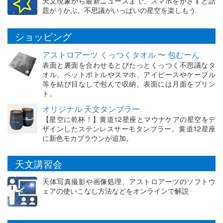
天文現象から最新ニュースまで、スマホをかざすと話
題がうかぶ。不思議がいっぱいの星空を楽しもう
ショッピング
アストロアーツ くっつくタオル 〜 包むーん
表面と裏面を合わせるとぴたっとくっつく不思議なタ
オル。ペットボトルやスマホ、アイピースやケーブル
等を結び目なしで包んで収納。表面には月面をプリン
ト。
オリジナル 天文タンブラー
【星空に乾杯！】黄道12星座とマウナケアの星空をデ
ザインしたステンレスサーモタンブラー。黄道12星座
に新色モカブラウンが追加。
天文講習会
天体写真撮影や画像処理、アストロアーツのソフトウ
ェアの使いこなし方法などをオンラインで解説