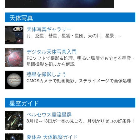
天体写真
天体写真ギャラリー
月、惑星、彗星、星雲・星団、天の川、星景、…
デジタル天体写真入門
PCソフトで撮影＆処理。明るい場所でもできる星雲・
星団撮影を初歩から解説
惑星を撮影しよう
CMOSカメラで動画撮影、ステライメージで画像処理
星空ガイド
ペルセウス座流星群
8月12～13日が一番の見ごろ。月明かりゼロの好条件！
夏休み 天体観察ガイド