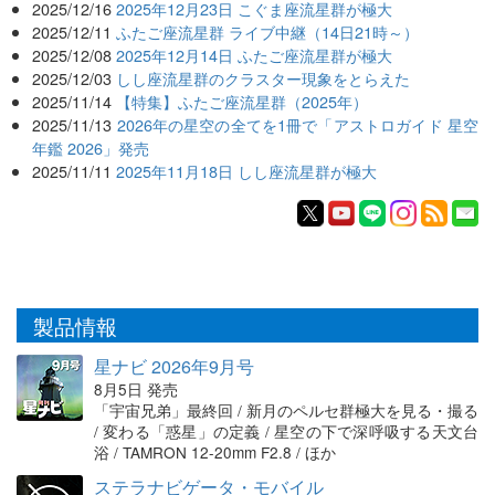
2025/12/16
2025年12月23日 こぐま座流星群が極大
2025/12/11
ふたご座流星群 ライブ中継（14日21時～）
2025/12/08
2025年12月14日 ふたご座流星群が極大
2025/12/03
しし座流星群のクラスター現象をとらえた
2025/11/14
【特集】ふたご座流星群（2025年）
2025/11/13
2026年の星空の全てを1冊で「アストロガイド 星空
年鑑 2026」発売
2025/11/11
2025年11月18日 しし座流星群が極大
製品情報
星ナビ 2026年9月号
8月5日 発売
「宇宙兄弟」最終回 / 新月のペルセ群極大を見る・撮る
/ 変わる「惑星」の定義 / 星空の下で深呼吸する天文台
浴 / TAMRON 12-20mm F2.8 / ほか
ステラナビゲータ・モバイル