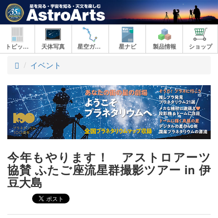
トピックス
天体写真
星空ガイド
星ナビ
製品情報
ショップ
ト
イベント
ッ
プ
今年もやります！ アストロアーツ
協賛 ふたご座流星群撮影ツアー in 伊
豆大島