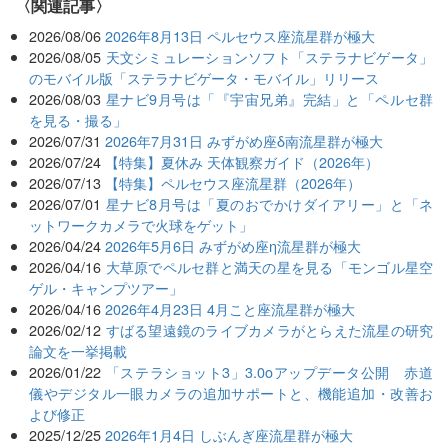
関連記事
2026/08/06
2026年8月13日 ペルセウス座流星群が極大
2026/08/05
天文シミュレーションソフト「ステラナビゲータ」
のモバイル版「ステラナビゲータ・モバイル」リリース
2026/08/03
星ナビ9月号は「『宇宙兄弟』完結」と「ペルセ群
を見る・撮る」
2026/07/31
2026年7月31日 みずがめ座δ南流星群が極大
2026/07/24
【特集】夏休み 天体観察ガイド（2026年）
2026/07/13
【特集】ペルセウス座流星群（2026年）
2026/07/01
星ナビ8月号は「夏のおでかけダイアリー」と「ネ
ットワークカメラで火球をゲット」
2026/04/24
2026年5月6日 みずがめ座η流星群が極大
2026/04/16
大草原でペルセ群と満天の星を見る「モンゴル星空
ゲル・キャンプツアー」
2026/04/16
2026年4月23日 4月こと座流星群が極大
2026/02/12
すばる望遠鏡のライブカメラがとらえた流星の研究
論文を一挙掲載
2026/01/22
「ステラショット3」3.0oアップデータ公開 赤道
儀やデジタル一眼カメラの追加サポートと、機能追加・改善お
よび修正
2025/12/25
2026年1月4日 しぶんぎ座流星群が極大