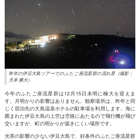
昨年の伊豆大島ツアーでのふたご座流星群の流れ星（撮影：
天本 勝大）
今年のふたご座流星群は12月15日未明に極大を迎えま
す。月明かりの影響はありません。観察場所は、昨年と同
じく宿泊先の大島温泉ホテルの駐車場を利用します。海に
囲まれた伊豆大島の上空は空路にあたるので飛行機が飛び
交いますが、町の明かりが届きにくい場所です。
光害の影響の少ない伊豆大島で、好条件のふたご座流星群