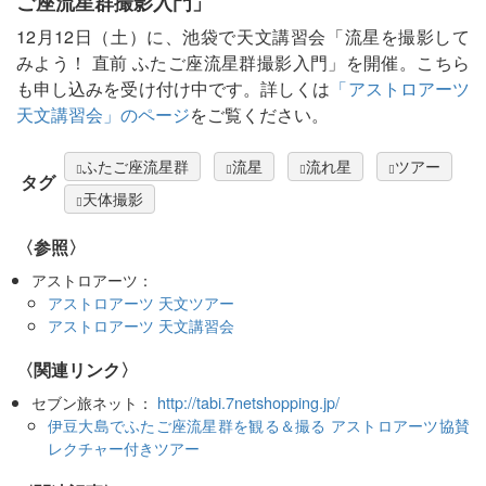
ご座流星群撮影入門」
12月12日（土）に、池袋で天文講習会「流星を撮影して
みよう！ 直前 ふたご座流星群撮影入門」を開催。こちら
も申し込みを受け付け中です。詳しくは
「アストロアーツ
天文講習会」のページ
をご覧ください。
ふたご座流星群
流星
流れ星
ツアー
タグ
天体撮影
〈参照〉
アストロアーツ：
アストロアーツ 天文ツアー
アストロアーツ 天文講習会
〈関連リンク〉
セブン旅ネット：
http://tabi.7netshopping.jp/
伊豆大島でふたご座流星群を観る＆撮る アストロアーツ協賛
レクチャー付きツアー