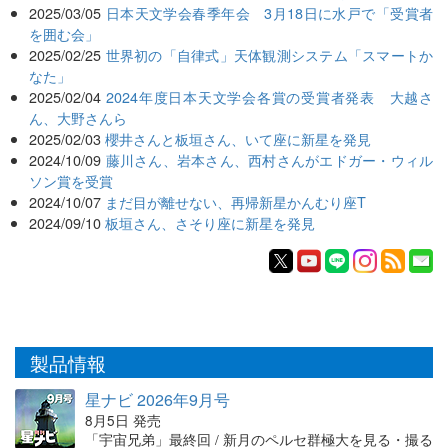
2025/03/05
日本天文学会春季年会 3月18日に水戸で「受賞者
を囲む会」
2025/02/25
世界初の「自律式」天体観測システム「スマートか
なた」
2025/02/04
2024年度日本天文学会各賞の受賞者発表 大越さ
ん、大野さんら
2025/02/03
櫻井さんと板垣さん、いて座に新星を発見
2024/10/09
藤川さん、岩本さん、西村さんがエドガー・ウィル
ソン賞を受賞
2024/10/07
まだ目が離せない、再帰新星かんむり座T
2024/09/10
板垣さん、さそり座に新星を発見
製品情報
星ナビ 2026年9月号
8月5日 発売
「宇宙兄弟」最終回 / 新月のペルセ群極大を見る・撮る