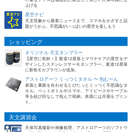
上げる
星空ナビ
天文現象から最新ニュースまで、スマホをかざすと話
題がうかぶ。不思議がいっぱいの星空を楽しもう
ショッピング
オリジナル 天文タンブラー
【星空に乾杯！】黄道12星座とマウナケアの星空をデ
ザインしたステンレスサーモタンブラー。黄道12星座
に新色モカブラウンが追加。
アストロアーツ くっつくタオル 〜 包むーん
表面と裏面を合わせるとぴたっとくっつく不思議なタ
オル。ペットボトルやスマホ、アイピースやケーブル
等を結び目なしで包んで収納。表面には月面をプリン
ト。
天文講習会
天体写真撮影や画像処理、アストロアーツのソフトウ