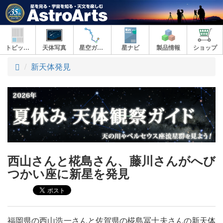
トピックス
天体写真
星空ガイド
星ナビ
製品情報
ショップ
ト
新天体発見
ッ
プ
西山さんと椛島さん、藤川さんがへび
つかい座に新星を発見
福岡県の西山浩一さんと佐賀県の椛島冨士夫さんの新天体