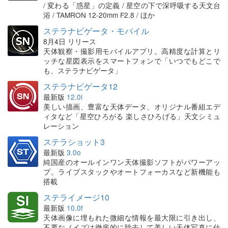
/ 変わる「惑星」の定義 / 星空の下で深呼吸する天文台
浴 / TAMRON 12-20mm F2.8 / ほか
ステラナビゲータ・モバイル
8月4日 リリース
天体観察・撮影用モバイルアプリ。高精度な計算とリ
ッチな星図表示をスマートフォンで「いつでもどこで
も、ステラナビゲータ」
ステラナビゲータ12
最新版
12.0i
美しい描画、豊富な天体データ、オリジナル番組エデ
ィタなど「星空ひろがる 楽しさひろげる」天文シミュ
レーション
ステラショット3
最新版
3.0o
純国産のオールインワン天体撮影ソフトがパワーアッ
プ。ライブスタックやオートフォーカスなど新機能も
搭載
ステライメージ10
最新版
10.0f
天体画像に埋もれた微細な情報を最大限に引き出し、
不要なノイズは徹底的に除去して美しい天体写真に仕