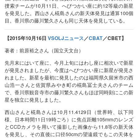
捜索チームが10月11日、へびつかい座に約12等級の新星
を発見した。西山さん椛島さんの新天体発見は通算100個
目。香川県の藤川繁久さんも同じ天体を発見している。
【2015年10月16日
VSOLJニュース
／
CBAT
／CBET】
著者：前原裕之さん（国立天文台）
先月末にはいて座に、今月上旬にはわし座に相次いで新星
が発見されましたが、今度はへびつかい座に新星が発見さ
れました。新星を最初に発見したのは福岡県久留米市の西
山浩一さんと佐賀県みやき町の椛島冨士夫さんのチーム
で、香川県観音寺市の藤川繁久さんもほぼ同時刻にこの新
星を独立に発見しました。
西山さんと椛島さんは10月11.4129日（世界時、以下同
様、日本時間11日19時ごろ）に焦点距離105mmのレンズ
とCCDカメラを用いて撮影した画像から11.8等の新天体
を発見し、その直後に口径50cmの望遠鏡でもこの天体を