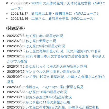
2003/03/28 -
2003年の天体発見賞／天体発見功労賞（NAOニ
ュース）
2002/12/17 -
新彗星は工藤・藤川彗星に（NAOニュース）
2002/12/16 -
工藤さん、新彗星を発見（NAOニュース）
関連記事
2026/07/13
たて座に赤い新星が出現
2026/07/03
わし座に新星が出現
2026/05/28
はえ座に9等の新星が出現
2026/05/18
わし座に再帰新星が出現、天の川銀河内で11個目
2026/02/03
2025年度日本天文学会各賞の受賞者発表 小嶋さん
がダブル受賞
2026/01/13
みなみじゅうじ座の新天体が新星と判明
2025/09/25
ケンタウルス座に明るい新星が出現
2025/09/24
いて座に10等の新星出現、小嶋さん金津さんが独立
発見
2025/09/09
小嶋さん、へびつかい座に新星を発見
2025/07/22
へび座に12等の新星が出現
2025/06/16
おおかみ座に8等の新星が出現
2025/06/09
かじき座に11等の新星が出現
2025/03/28
いて座に今年3個目の新星、小嶋さんが独立発見