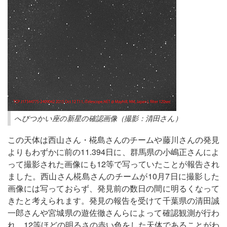
へびつかい座の新星の確認画像（撮影：清田さん）
この天体は西山さん・椛島さんのチームや藤川さんの発見
よりもわずかに前の11.394日に、群馬県の小嶋正さんによ
って撮影された画像にも12等で写っていたことが報告され
ました。西山さん椛島さんのチームが10月7日に撮影した
画像には写っておらず、発見前の数日の間に明るくなって
きたと考えられます。発見の報告を受けて千葉県の清田誠
一郎さんや宮城県の遊佐徹さんらによって確認観測が行わ
れ、12等ほどの明るさの赤い色をした天体であることがわ