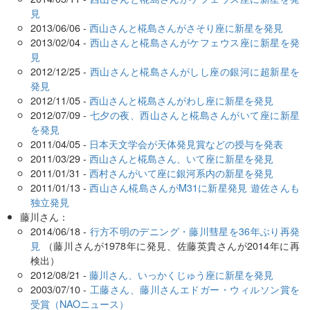
見
2013/06/06 -
西山さんと椛島さんがさそり座に新星を発見
2013/02/04 -
西山さんと椛島さんがケフェウス座に新星を発
見
2012/12/25 -
西山さんと椛島さんがしし座の銀河に超新星を
発見
2012/11/05 -
西山さんと椛島さんがわし座に新星を発見
2012/07/09 -
七夕の夜、西山さんと椛島さんがいて座に新星
を発見
2011/04/05 -
日本天文学会が天体発見賞などの授与を発表
2011/03/29 -
西山さんと椛島さん、いて座に新星を発見
2011/01/31 -
西村さんがいて座に銀河系内の新星を発見
2011/01/13 -
西山さん椛島さんがM31に新星発見 遊佐さんも
独立発見
藤川さん：
2014/06/18 -
行方不明のデニング・藤川彗星を36年ぶり再発
見
（藤川さんが1978年に発見、佐藤英貴さんが2014年に再
検出）
2012/08/21 -
藤川さん、いっかくじゅう座に新星を発見
2003/07/10 -
工藤さん、藤川さんエドガー・ウィルソン賞を
受賞（NAOニュース）