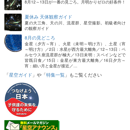
8月12～13日が一番の見ごろ。月明かりゼロの好条件！
夏休み 天体観察ガイド
夏の大三角、天の川、流星群、星空撮影。初級者向け
の観察ガイド
8月の見どころ
金星（夕方～宵）、火星（未明～明け方）、土星（宵
～明け方）／2日：水星が西方最大離角／12～13日：ペ
ルセウス座流星群が極大／13日未明：スペインなどで
皆既日食／15日：金星が東方最大離角／16日夕方～
宵：細い月と金星が接近／…
「
星空ガイド
」や「
特集一覧
」もご覧ください