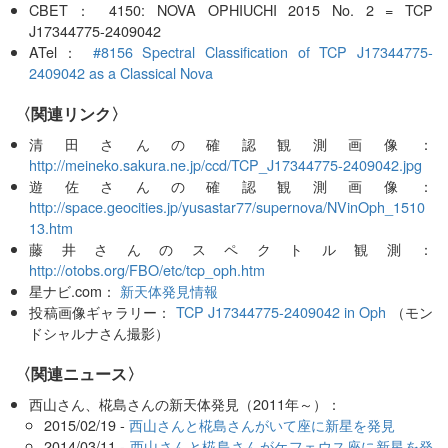
CBET： 4150: NOVA OPHIUCHI 2015 No. 2 = TCP
J17344775-2409042
ATel：
#8156 Spectral Classification of TCP J17344775-
2409042 as a Classical Nova
〈関連リンク〉
清田さんの確認観測画像：
http://meineko.sakura.ne.jp/ccd/TCP_J17344775-2409042.jpg
遊佐さんの確認観測画像：
http://space.geocities.jp/yusastar77/supernova/NVinOph_1510
13.htm
藤井さんのスペクトル観測：
http://otobs.org/FBO/etc/tcp_oph.htm
星ナビ.com：
新天体発見情報
投稿画像ギャラリー：
TCP J17344775-2409042 in Oph
（モン
ドシャルナさん撮影）
〈関連ニュース〉
西山さん、椛島さんの新天体発見（2011年～）：
2015/02/19 -
西山さんと椛島さんがいて座に新星を発見
2014/03/11 -
西山さんと椛島さんがケフェウス座に新星を発