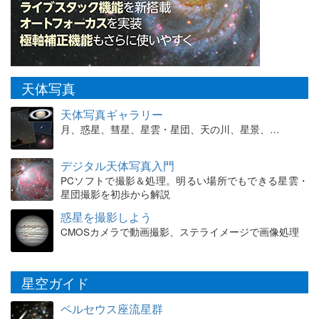
天体写真
天体写真ギャラリー
月、惑星、彗星、星雲・星団、天の川、星景、…
デジタル天体写真入門
PCソフトで撮影＆処理。明るい場所でもできる星雲・
星団撮影を初歩から解説
惑星を撮影しよう
CMOSカメラで動画撮影、ステライメージで画像処理
星空ガイド
ペルセウス座流星群