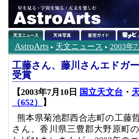
AstroArts
天文ニュース
2003年
工藤さん、藤川さんエドガ
受賞
【2003年7月10日
国立天文台
・
（652）
】
熊本県菊池郡西合志町の工藤
さん、香川県三豊郡大野原町