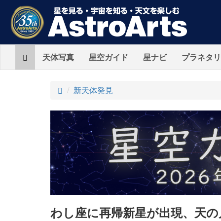
Home
天体写真
星空ガイド
星ナビ
プラネタリ
ト
新天体発見
ッ
プ
わし座に再帰新星が出現、天の