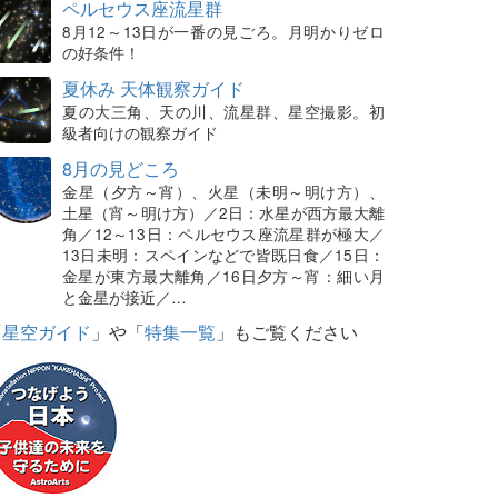
ペルセウス座流星群
8月12～13日が一番の見ごろ。月明かりゼロ
の好条件！
夏休み 天体観察ガイド
夏の大三角、天の川、流星群、星空撮影。初
級者向けの観察ガイド
8月の見どころ
金星（夕方～宵）、火星（未明～明け方）、
土星（宵～明け方）／2日：水星が西方最大離
角／12～13日：ペルセウス座流星群が極大／
13日未明：スペインなどで皆既日食／15日：
金星が東方最大離角／16日夕方～宵：細い月
と金星が接近／…
「
星空ガイド
」や「
特集一覧
」もご覧ください