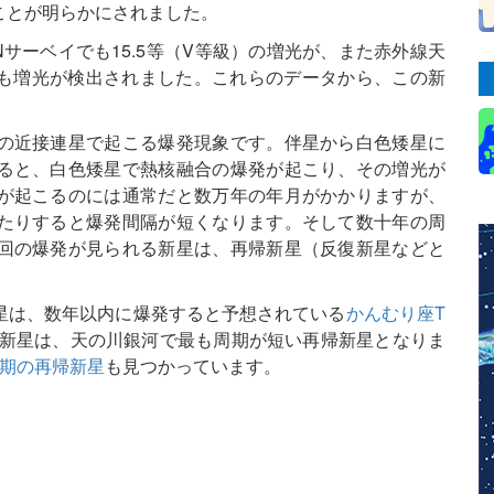
ことが明らかにされました。
-SNサーベイでも15.5等（V等級）の増光が、また赤外線天
からも増光が検出されました。これらのデータから、この新
の近接連星で起こる爆発現象です。伴星から白色矮星に
ると、白色矮星で熱核融合の爆発が起こり、その増光が
が起こるのには通常だと数万年の年月がかかりますが、
たりすると爆発間隔が短くなります。そして数十年の周
回の爆発が見られる新星は、再帰新星（反復新星などと
星は、数年以内に爆発すると予想されている
かんむり座T
帰新星は、天の川銀河で最も周期が短い再帰新星となりま
周期の再帰新星
も見つかっています。