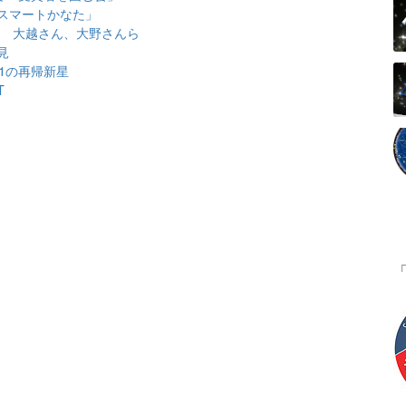
スマートかなた」
表 大越さん、大野さんら
見
1の再帰新星
T