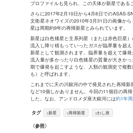
プロファイルも見られ、この天体が新星である
さらに2017年2月10日から4月8日でのASAS
文衛星ネオワイズの2010年3月31日の画像
星は周期約9年の再帰新星とみられています。
新星は白色矮星と主系列星（または赤色巨星）
流入し降り積もっていったガスが臨界量を超え
新星として観測されます。臨界量を超えて爆発
流入量が多かったり白色矮星の質量が大きかっ
期で爆発を起こすような、人類の観測史で複数
も）と呼ばれます。
これまでに天の川銀河の中で発見された再帰新
など10個しかありません。今回の11個目の再
した。なお、アンドロメダ座大銀河には
約1年
タグ
新星
再帰新星
わし座
〈参照〉