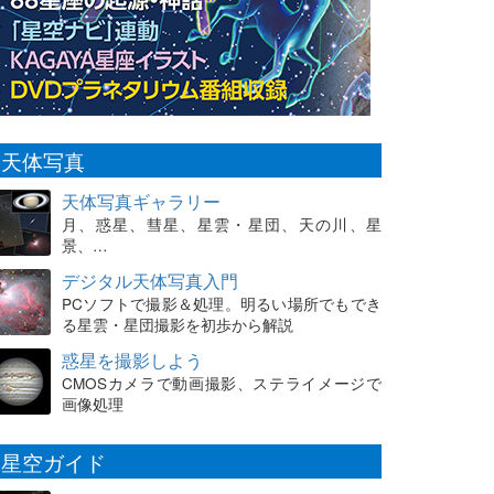
天体写真
天体写真ギャラリー
月、惑星、彗星、星雲・星団、天の川、星
景、…
デジタル天体写真入門
PCソフトで撮影＆処理。明るい場所でもでき
る星雲・星団撮影を初歩から解説
惑星を撮影しよう
CMOSカメラで動画撮影、ステライメージで
画像処理
星空ガイド