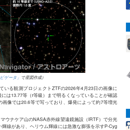
ビゲータ」
で星図作成）
る観測プロジェクトZTFの2026年4月23日の画像に
日後には13.77等（r等級）まで明るくなっていることが確認
画像では20.6等で写っており、爆発によって約7等増光
マウナケア山のNASA赤外線望遠鏡施設（IRTF）で分光
輝線があり、ヘリウム輝線には急激な膨張を示すP-Cyg