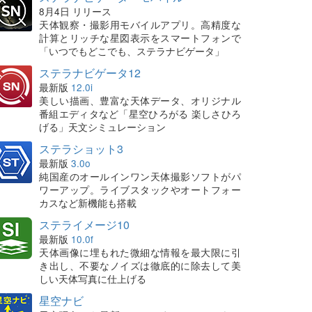
8月4日 リリース
天体観察・撮影用モバイルアプリ。高精度な
計算とリッチな星図表示をスマートフォンで
「いつでもどこでも、ステラナビゲータ」
ステラナビゲータ12
最新版
12.0i
美しい描画、豊富な天体データ、オリジナル
番組エディタなど「星空ひろがる 楽しさひろ
げる」天文シミュレーション
ステラショット3
最新版
3.0o
純国産のオールインワン天体撮影ソフトがパ
ワーアップ。ライブスタックやオートフォー
カスなど新機能も搭載
ステライメージ10
最新版
10.0f
天体画像に埋もれた微細な情報を最大限に引
き出し、不要なノイズは徹底的に除去して美
しい天体写真に仕上げる
星空ナビ