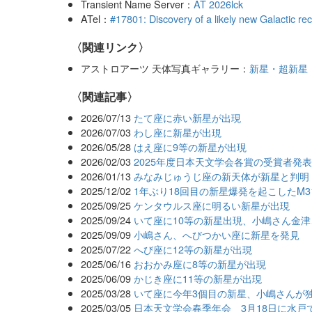
Transient Name Server：
AT 2026lck
ATel：
#17801: Discovery of a likely new Galactic
〈関連リンク〉
アストロアーツ 天体写真ギャラリー：
新星・超新星
関連記事
2026/07/13
たて座に赤い新星が出現
2026/07/03
わし座に新星が出現
2026/05/28
はえ座に9等の新星が出現
2026/02/03
2025年度日本天文学会各賞の受賞者発
2026/01/13
みなみじゅうじ座の新天体が新星と判明
2025/12/02
1年ぶり18回目の新星爆発を起こしたM3
2025/09/25
ケンタウルス座に明るい新星が出現
2025/09/24
いて座に10等の新星出現、小嶋さん金
2025/09/09
小嶋さん、へびつかい座に新星を発見
2025/07/22
へび座に12等の新星が出現
2025/06/16
おおかみ座に8等の新星が出現
2025/06/09
かじき座に11等の新星が出現
2025/03/28
いて座に今年3個目の新星、小嶋さんが
2025/03/05
日本天文学会春季年会 3月18日に水戸