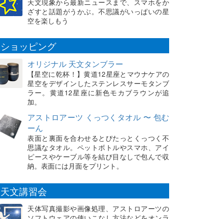
天文現象から最新ニュースまで、スマホをか
ざすと話題がうかぶ。不思議がいっぱいの星
空を楽しもう
ショッピング
オリジナル 天文タンブラー
【星空に乾杯！】黄道12星座とマウナケアの
星空をデザインしたステンレスサーモタンブ
ラー。黄道12星座に新色モカブラウンが追
加。
アストロアーツ くっつくタオル 〜 包む
ーん
表面と裏面を合わせるとぴたっとくっつく不
思議なタオル。ペットボトルやスマホ、アイ
ピースやケーブル等を結び目なしで包んで収
納。表面には月面をプリント。
天文講習会
天体写真撮影や画像処理、アストロアーツの
ソフトウェアの使いこなし方法などをオンラ