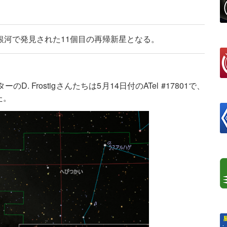
銀河で発見された11個目の再帰新星となる。
Frostigさんたちは5月14日付のATel #17801で、
た。