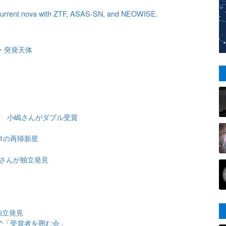
 recurrent nova with ZTF, ASAS-SN, and NEOWISE.
・突発天体
表 小嶋さんがダブル受賞
1の再帰新星
津さんが独立発見
独立発見
で「受賞者を囲む会」