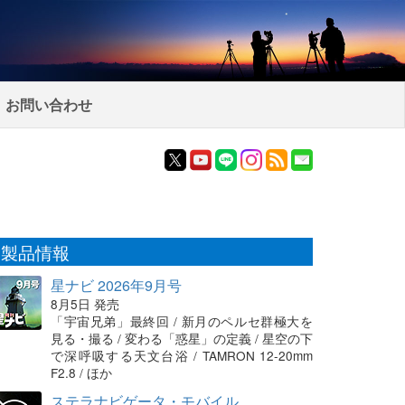
お問い合わせ
製品情報
星ナビ 2026年9月号
8月5日 発売
「宇宙兄弟」最終回 / 新月のペルセ群極大を
見る・撮る / 変わる「惑星」の定義 / 星空の下
で深呼吸する天文台浴 / TAMRON 12-20mm
F2.8 / ほか
ステラナビゲータ・モバイル