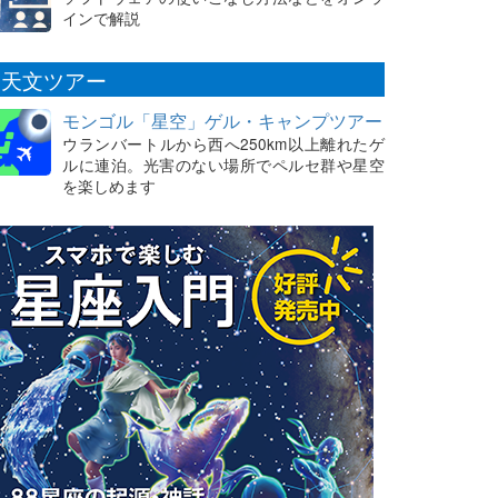
インで解説
天文ツアー
モンゴル「星空」ゲル・キャンプツアー
ウランバートルから西へ250km以上離れたゲ
ルに連泊。光害のない場所でペルセ群や星空
を楽しめます