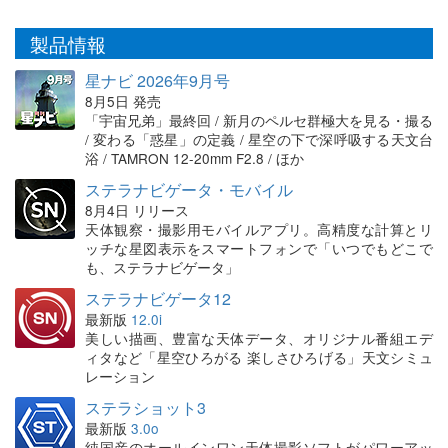
製品情報
星ナビ 2026年9月号
8月5日 発売
「宇宙兄弟」最終回 / 新月のペルセ群極大を見る・撮る
/ 変わる「惑星」の定義 / 星空の下で深呼吸する天文台
浴 / TAMRON 12-20mm F2.8 / ほか
ステラナビゲータ・モバイル
8月4日 リリース
天体観察・撮影用モバイルアプリ。高精度な計算とリ
ッチな星図表示をスマートフォンで「いつでもどこで
も、ステラナビゲータ」
ステラナビゲータ12
最新版
12.0i
美しい描画、豊富な天体データ、オリジナル番組エデ
ィタなど「星空ひろがる 楽しさひろげる」天文シミュ
レーション
ステラショット3
最新版
3.0o
純国産のオールインワン天体撮影ソフトがパワーアッ