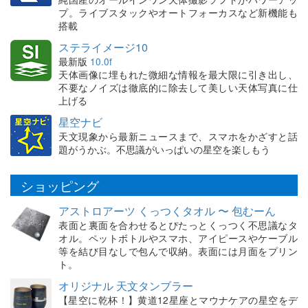
プ。ライブスタックやオートフォーカスなど新機能も
搭載
ステライメージ10
最新版
10.0f
天体画像に埋もれた微細な情報を最大限に引き出し、
不要なノイズは徹底的に除去して美しい天体写真に仕
上げる
星空ナビ
天文現象から最新ニュースまで、スマホをかざすと話
題がうかぶ。不思議がいっぱいの星空を楽しもう
ショッピング
アストロアーツ くっつくタオル 〜 包むーん
表面と裏面を合わせるとぴたっとくっつく不思議なタ
オル。ペットボトルやスマホ、アイピースやケーブル
等を結び目なしで包んで収納。表面には月面をプリン
ト。
オリジナル 天文タンブラー
【星空に乾杯！】黄道12星座とマウナケアの星空をデ