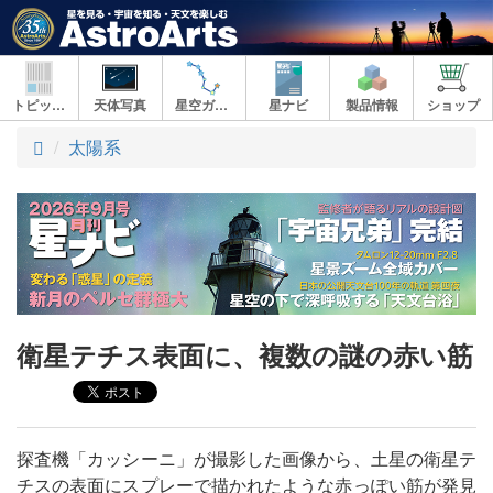
トピックス
天体写真
星空ガイド
星ナビ
製品情報
ショップ
ト
太陽系
ッ
プ
衛星テチス表面に、複数の謎の赤い筋
探査機「カッシーニ」が撮影した画像から、土星の衛星テ
チスの表面にスプレーで描かれたような赤っぽい筋が発見