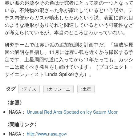
赤い弧の起源やその色は研究者にとって謎の一つとなって
いる。不純物の混ざった氷が露出しているという説や、テ
チス内部からガスが噴出したためという説、表面に割れ目
のような地形がありそれと関連しているという可能性など
が考えられているが、本当のところはわかっていない。
研究チームでは赤い弧の追加観測を計画中だ。「組成や原
因の解明を目指し、11月には赤い弧を近くから撮影する予
定です。土星周回軌道に入ってから11年たっても、カッシ
ーニは驚くべき発見をし続けています」（プロジェクト・
サイエンティスト Linda Spilkerさん）。
タグ
テチス
カッシーニ
土星
〈参照〉
NASA：
Unusual Red Arcs Spotted on Icy Saturn Moon
〈関連リンク〉
NASA：
http://www.nasa.gov/