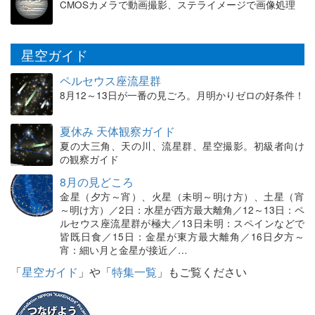
CMOSカメラで動画撮影、ステライメージで画像処理
星空ガイド
ペルセウス座流星群
8月12～13日が一番の見ごろ。月明かりゼロの好条件！
夏休み 天体観察ガイド
夏の大三角、天の川、流星群、星空撮影。初級者向け
の観察ガイド
8月の見どころ
金星（夕方～宵）、火星（未明～明け方）、土星（宵
～明け方）／2日：水星が西方最大離角／12～13日：ペ
ルセウス座流星群が極大／13日未明：スペインなどで
皆既日食／15日：金星が東方最大離角／16日夕方～
宵：細い月と金星が接近／…
「
星空ガイド
」や「
特集一覧
」もご覧ください