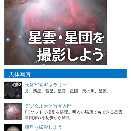
天体写真
天体写真ギャラリー
月、惑星、彗星、星雲・星団、天の川、星景、…
デジタル天体写真入門
PCソフトで撮影＆処理。明るい場所でもできる星雲・
星団撮影を初歩から解説
惑星を撮影しよう