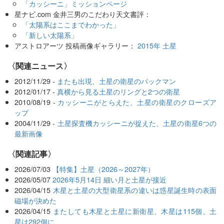
「カッシーニ」ミッションページ
星ナビ.com 金井三男のこだわり天文書評：
「太陽系はここまでわかった」
「新しい太陽系」
アストロアーツ 投稿画像ギャラリー：
2015年 土星
〈関連ニュース〉
2012/11/29 -
またも出現、土星の衛星のパックマン
2012/01/17 -
真横から見る土星のリングと2つの衛星
2010/08/19 -
カッシーニがとらえた、土星の衛星のクローズア
ップ
2004/11/29 -
土星探査機カッシーニが捉えた、土星の衛星6つの
最新画像
関連記事
2026/07/03
【特集】土星（2026～2027年）
2026/05/07
2026年5月14日 細い月と土星が接近
2026/04/15
木星と土星の大型衛星系の違いは惑星誕生時の表面
磁場が決めた
2026/04/15
またしても木星と土星に新衛星、木星は115個、土
星は292個に