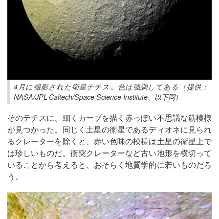
4月に撮影された衛星テチス。色は強調してある（提供：
NASA/JPL-Caltech/Space Science Institute、以下同）
そのテチスに、細くカーブを描く赤っぽい不思議な筋模様
が見つかった。同じく土星の衛星であるディオネに見られ
るクレーターを除くと、赤い色味の模様は土星の衛星上で
は珍しいものだ。衝突クレーターなど古い地形を横切って
いることから考えると、おそらく地質学的に若いものだろ
う。