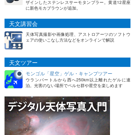
ザインしたステンレスサーモタンブラー。黄道12星座
に新色モカブラウンが追加。
天文講習会
天体写真撮影や画像処理、アストロアーツのソフトウ
ェアの使いこなし方法などをオンラインで解説
天文ツアー
モンゴル「星空」ゲル・キャンプツアー
ウランバートルから西へ250km以上離れたゲルに連
泊。光害のない場所でペルセ群や星空を楽しめます