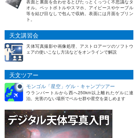
表面と裏面を合わせるとぴたっとくっつく不思議なタ
オル。ペットボトルやスマホ、アイピースやケーブル
等を結び目なしで包んで収納。表面には月面をプリン
ト。
天文講習会
天体写真撮影や画像処理、アストロアーツのソフトウ
ェアの使いこなし方法などをオンラインで解説
天文ツアー
モンゴル「星空」ゲル・キャンプツアー
ウランバートルから西へ250km以上離れたゲルに連
泊。光害のない場所でペルセ群や星空を楽しめます