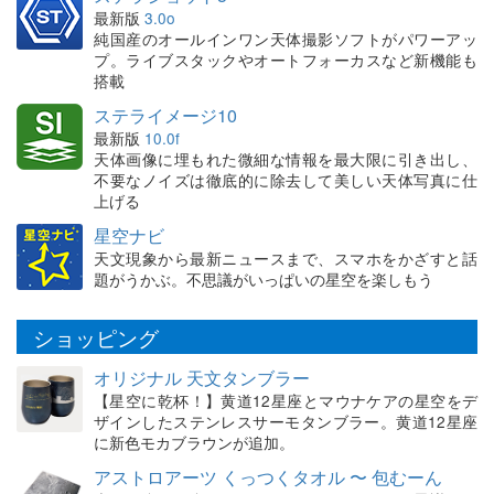
最新版
3.0o
純国産のオールインワン天体撮影ソフトがパワーアッ
プ。ライブスタックやオートフォーカスなど新機能も
搭載
ステライメージ10
最新版
10.0f
天体画像に埋もれた微細な情報を最大限に引き出し、
不要なノイズは徹底的に除去して美しい天体写真に仕
上げる
星空ナビ
天文現象から最新ニュースまで、スマホをかざすと話
題がうかぶ。不思議がいっぱいの星空を楽しもう
ショッピング
オリジナル 天文タンブラー
【星空に乾杯！】黄道12星座とマウナケアの星空をデ
ザインしたステンレスサーモタンブラー。黄道12星座
に新色モカブラウンが追加。
アストロアーツ くっつくタオル 〜 包むーん