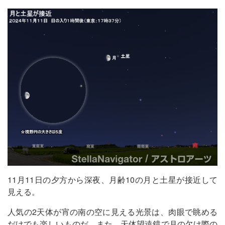
11月11日の夕方から深夜、月齢10の月と土星が接近して
見える。
人気の2天体が宵の南の空に見える光景は、肉眼で眺める
だけでも楽しいものだ。また、天体望遠鏡で月の欠け際の