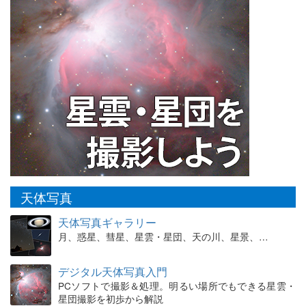
天体写真
天体写真ギャラリー
月、惑星、彗星、星雲・星団、天の川、星景、…
デジタル天体写真入門
PCソフトで撮影＆処理。明るい場所でもできる星雲・
星団撮影を初歩から解説