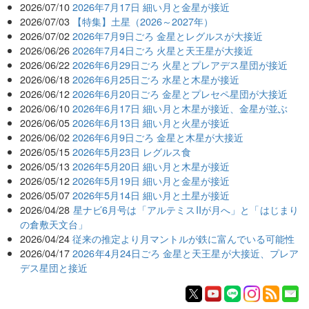
2026/07/10
2026年7月17日 細い月と金星が接近
2026/07/03
【特集】土星（2026～2027年）
2026/07/02
2026年7月9日ごろ 金星とレグルスが大接近
2026/06/26
2026年7月4日ごろ 火星と天王星が大接近
2026/06/22
2026年6月29日ごろ 火星とプレアデス星団が接近
2026/06/18
2026年6月25日ごろ 水星と木星が接近
2026/06/12
2026年6月20日ごろ 金星とプレセペ星団が大接近
2026/06/10
2026年6月17日 細い月と木星が接近、金星が並ぶ
2026/06/05
2026年6月13日 細い月と火星が接近
2026/06/02
2026年6月9日ごろ 金星と木星が大接近
2026/05/15
2026年5月23日 レグルス食
2026/05/13
2026年5月20日 細い月と木星が接近
2026/05/12
2026年5月19日 細い月と金星が接近
2026/05/07
2026年5月14日 細い月と土星が接近
2026/04/28
星ナビ6月号は「アルテミスIIが月へ」と「はじまり
の倉敷天文台」
2026/04/24
従来の推定より月マントルが鉄に富んでいる可能性
2026/04/17
2026年4月24日ごろ 金星と天王星が大接近、プレア
デス星団と接近