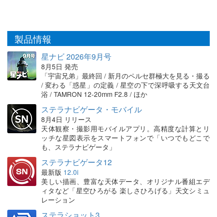
製品情報
星ナビ 2026年9月号
8月5日 発売
「宇宙兄弟」最終回 / 新月のペルセ群極大を見る・撮る
/ 変わる「惑星」の定義 / 星空の下で深呼吸する天文台
浴 / TAMRON 12-20mm F2.8 / ほか
ステラナビゲータ・モバイル
8月4日 リリース
天体観察・撮影用モバイルアプリ。高精度な計算とリ
ッチな星図表示をスマートフォンで「いつでもどこで
も、ステラナビゲータ」
ステラナビゲータ12
最新版
12.0i
美しい描画、豊富な天体データ、オリジナル番組エデ
ィタなど「星空ひろがる 楽しさひろげる」天文シミュ
レーション
ステラショット3