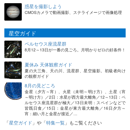
惑星を撮影しよう
CMOSカメラで動画撮影、ステライメージで画像処理
星空ガイド
ペルセウス座流星群
8月12～13日が一番の見ごろ。月明かりゼロの好条件！
夏休み 天体観察ガイド
夏の大三角、天の川、流星群、星空撮影。初級者向け
の観察ガイド
8月の見どころ
金星（夕方～宵）、火星（未明～明け方）、土星（宵
～明け方）／2日：水星が西方最大離角／12～13日：ペ
ルセウス座流星群が極大／13日未明：スペインなどで
皆既日食／15日：金星が東方最大離角／16日夕方～
宵：細い月と金星が接近／…
「
星空ガイド
」や「
特集一覧
」もご覧ください