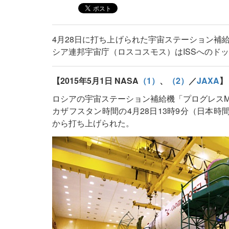
4月28日に打ち上げられた宇宙ステーション補
シア連邦宇宙庁（ロスコスモス）はISSへのド
【2015年5月1日 NASA
（1）
、
（2）
／
JAXA
】
ロシアの宇宙ステーション補給機「プログレスM-
カザフスタン時間の4月28日13時9分（日本時
から打ち上げられた。