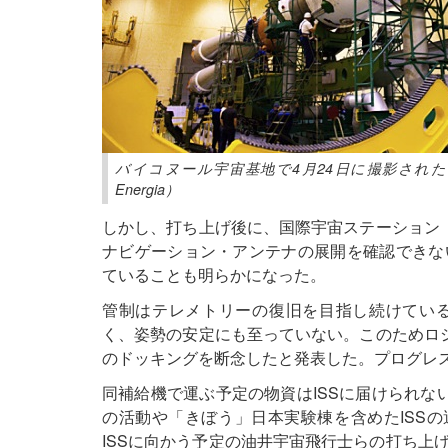
バイコヌール宇宙基地で4月24日に撮影された打ち上げ
Energia）
しかし、打ち上げ後に、国際宇宙ステーション（
ナビゲーション・アンテナの展開を確認できな
ていることも明らかになった。
管制はテレメトリーの復旧を目指し続けてい
く、姿勢の安定にも至っていない。このためロシ
のドッキングを断念したと発表した。プログレ
同補給機で運ぶ予定の物資はISSに届けられな
の活動や「きぼう」日本実験棟を含めたISSの
ISSに向かう予定の油井宇宙飛行士らの打ち上