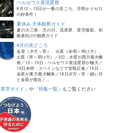
ペルセウス座流星群
8月12～13日が一番の見ごろ。月明かりゼロ
の好条件！
夏休み 天体観察ガイド
夏の大三角、天の川、流星群、星空撮影。初
級者向けの観察ガイド
8月の見どころ
金星（夕方～宵）、火星（未明～明け方）、
土星（宵～明け方）／2日：水星が西方最大離
角／12～13日：ペルセウス座流星群が極大／
13日未明：スペインなどで皆既日食／15日：
金星が東方最大離角／16日夕方～宵：細い月
と金星が接近／…
「
星空ガイド
」や「
特集一覧
」もご覧ください