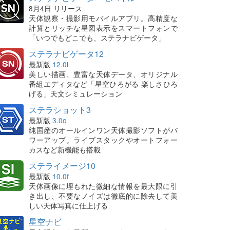
8月4日 リリース
天体観察・撮影用モバイルアプリ。高精度な
計算とリッチな星図表示をスマートフォンで
「いつでもどこでも、ステラナビゲータ」
ステラナビゲータ12
最新版
12.0i
美しい描画、豊富な天体データ、オリジナル
番組エディタなど「星空ひろがる 楽しさひろ
げる」天文シミュレーション
ステラショット3
最新版
3.0o
純国産のオールインワン天体撮影ソフトがパ
ワーアップ。ライブスタックやオートフォー
カスなど新機能も搭載
ステライメージ10
最新版
10.0f
天体画像に埋もれた微細な情報を最大限に引
き出し、不要なノイズは徹底的に除去して美
しい天体写真に仕上げる
星空ナビ