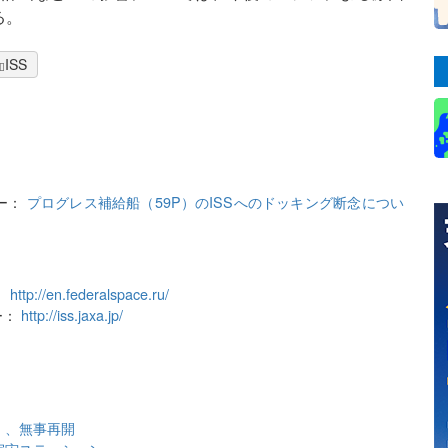
る。
ISS
ター：
プログレス補給船（59P）のISSへのドッキング断念につい
）：
http://en.federalspace.ru/
ー：
http://iss.jaxa.jp/
」、無事再開