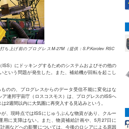
前のプログレスM-27M（提供：S.P.Korolev RSC
ISS）にドッキングするためのシステムおよびその他の
いという問題が発生した。また、補給機が回転を起こし
るものの、プログレスからのデータ受信不能に変化はな
ア連邦宇宙庁（ロスコスモス）は、プログレスのISSへ
スは2週間以内に大気圏に再突入する見込みという。
いが、現時点ではISSにじゅうぶんな物資があり、クルー
運用に支障はない。また、物資補給計画や、5月27日に
げ計画などへの影響については、今後のロシアによる原因