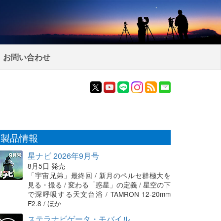
お問い合わせ
製品情報
星ナビ 2026年9月号
8月5日 発売
「宇宙兄弟」最終回 / 新月のペルセ群極大を
見る・撮る / 変わる「惑星」の定義 / 星空の下
で深呼吸する天文台浴 / TAMRON 12-20mm
F2.8 / ほか
ステラナビゲータ・モバイル