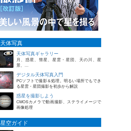
天体写真
天体写真ギャラリー
月、惑星、彗星、星雲・星団、天の川、星
景、…
デジタル天体写真入門
PCソフトで撮影＆処理。明るい場所でもでき
る星雲・星団撮影を初歩から解説
惑星を撮影しよう
CMOSカメラで動画撮影、ステライメージで
画像処理
星空ガイド