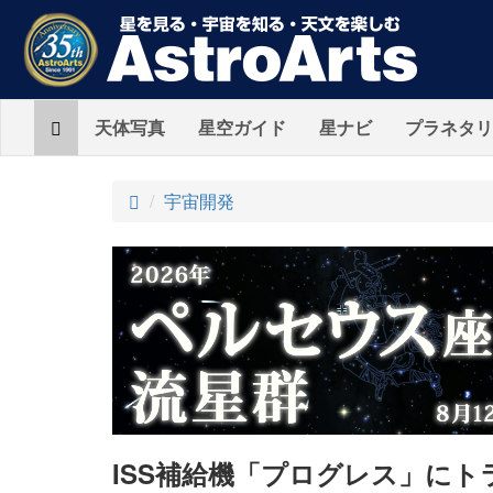
Home
天体写真
星空ガイド
星ナビ
プラネタリ
ト
宇宙開発
ッ
プ
ISS補給機「プログレス」にト