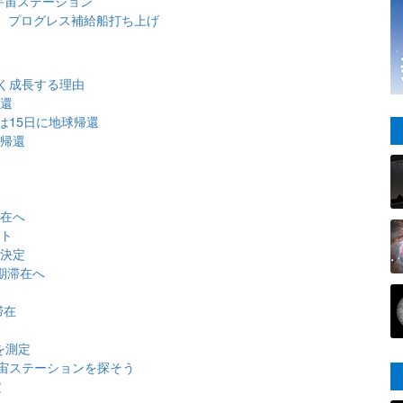
宇宙ステーション
動 プログレス補給船打ち上げ
く成長する理由
帰還
んは15日に地球帰還
事帰還
任
滞在へ
ート
任決定
期滞在へ
滞在
ト
を測定
宙ステーションを探そう
定