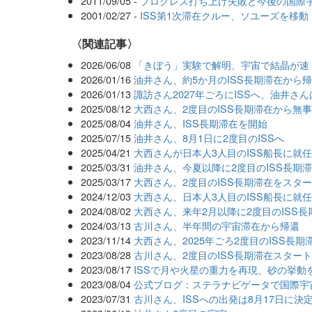
2011/09/05 -
プログレス打ち上げ失敗と今後の国際
2001/02/27 -
ISS第1次滞在クルー、ソユーズを移
関連記事
2026/06/08
「きぼう」実験で解明、宇宙で結晶が速
2026/01/16
油井さん、約5か月のISS長期滞在から
2026/01/13
諏訪さん2027年ごろにISSへ、油井さ
2025/08/12
大西さん、2度目のISS長期滞在から無
2025/08/04
油井さん、ISS長期滞在を開始
2025/07/15
油井さん、8月1日に2度目のISSへ
2025/04/21
大西さんが日本人3人目のISS船長に就
2025/03/31
油井さん、今夏以降に2度目のISS長期
2025/03/17
大西さん、2度目のISS長期滞在をスタ
2024/12/03
大西さん、日本人3人目のISS船長に就
2024/08/02
大西さん、来年2月以降に2度目のISS長
2024/03/13
古川さん、半年間の宇宙滞在から帰還
2023/11/14
大西さん、2025年ごろ2度目のISS長期
2023/08/28
古川さん、2度目のISS長期滞在スター
2023/08/17
ISSで月や火星の重力を再現、砂の挙動
2023/08/04
公式ブログ：ステラナビゲータで国際宇
2023/07/31
古川さん、ISSへの出発は8月17日に決