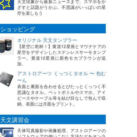
天文現象から最新ニュースまで、スマホをか
ざすと話題がうかぶ。不思議がいっぱいの星
空を楽しもう
ショッピング
オリジナル 天文タンブラー
【星空に乾杯！】黄道12星座とマウナケアの
星空をデザインしたステンレスサーモタンブ
ラー。黄道12星座に新色モカブラウンが追
加。
アストロアーツ くっつくタオル 〜 包む
ーん
表面と裏面を合わせるとぴたっとくっつく不
思議なタオル。ペットボトルやスマホ、アイ
ピースやケーブル等を結び目なしで包んで収
納。表面には月面をプリント。
天文講習会
天体写真撮影や画像処理、アストロアーツの
ソフトウェアの使いこなし方法などをオンラ