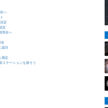
任
滞在へ
ート
任決定
認定
期滞在へ
滞在
に成功
ト
を測定
宙ステーションを探そう
定