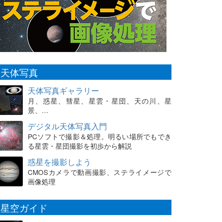
天体写真
天体写真ギャラリー
月、惑星、彗星、星雲・星団、天の川、星
景、…
デジタル天体写真入門
PCソフトで撮影＆処理。明るい場所でもでき
る星雲・星団撮影を初歩から解説
惑星を撮影しよう
CMOSカメラで動画撮影、ステライメージで
画像処理
星空ガイド