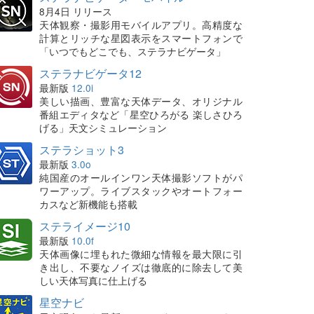
8月4日 リリース
天体観察・撮影用モバイルアプリ。高精度な
計算とリッチな星図表示をスマートフォンで
「いつでもどこでも、ステラナビゲータ」
ステラナビゲータ12
最新版
12.0i
美しい描画、豊富な天体データ、オリジナル
番組エディタなど「星空ひろがる 楽しさひろ
げる」天文シミュレーション
ステラショット3
最新版
3.0o
純国産のオールインワン天体撮影ソフトがパ
ワーアップ。ライブスタックやオートフォー
カスなど新機能も搭載
ステライメージ10
最新版
10.0f
天体画像に埋もれた微細な情報を最大限に引
き出し、不要なノイズは徹底的に除去して美
しい天体写真に仕上げる
星空ナビ