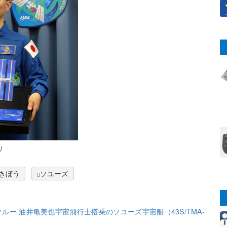
）
きぼう
ソユーズ
クルー 油井亀美也宇宙飛行士搭乗のソユーズ宇宙船（43S/TMA-