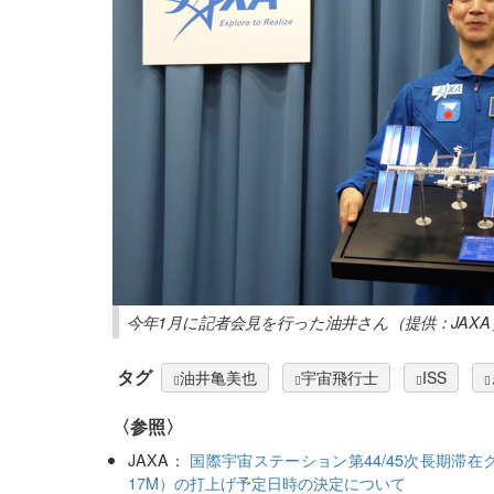
今年1月に記者会見を行った油井さん（提供：JAXA
タグ
油井亀美也
宇宙飛行士
ISS
〈参照〉
JAXA：
国際宇宙ステーション第44/45次長期滞在
17M）の打上げ予定日時の決定について