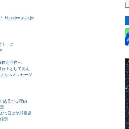
ー：
http://iss.jaxa.jp/
騎士」に
在
SS長期滞在へ
飛行士として認定
井さんへメッセージ
く成長する理由
帰還
んは15日に地球帰還
事帰還