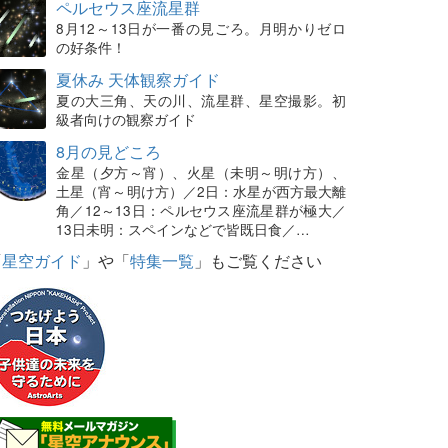
ペルセウス座流星群
8月12～13日が一番の見ごろ。月明かりゼロ
の好条件！
夏休み 天体観察ガイド
夏の大三角、天の川、流星群、星空撮影。初
級者向けの観察ガイド
8月の見どころ
金星（夕方～宵）、火星（未明～明け方）、
土星（宵～明け方）／2日：水星が西方最大離
角／12～13日：ペルセウス座流星群が極大／
13日未明：スペインなどで皆既日食／…
「
星空ガイド
」や「
特集一覧
」もご覧ください