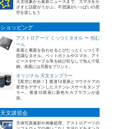
天文現象から最新ニュースまで、スマホをか
ざすと話題がうかぶ。不思議がいっぱいの星
空を楽しもう
ショッピング
アストロアーツ くっつくタオル 〜 包む
ーん
表面と裏面を合わせるとぴたっとくっつく不
思議なタオル。ペットボトルやスマホ、アイ
ピースやケーブル等を結び目なしで包んで収
納。表面には月面をプリント。
オリジナル 天文タンブラー
【星空に乾杯！】黄道12星座とマウナケアの
星空をデザインしたステンレスサーモタンブ
ラー。黄道12星座に新色モカブラウンが追
加。
天文講習会
天体写真撮影や画像処理、アストロアーツの
ソフトウェアの使いこなし方法などをオンラ