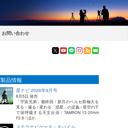
お問い合わせ
製品情報
星ナビ 2026年9月号
8月5日 発売
「宇宙兄弟」最終回 / 新月のペルセ群極大を
見る・撮る / 変わる「惑星」の定義 / 星空の下
で深呼吸する天文台浴 / TAMRON 12-20mm
F2.8 / ほか
ステラナビゲータ・モバイル