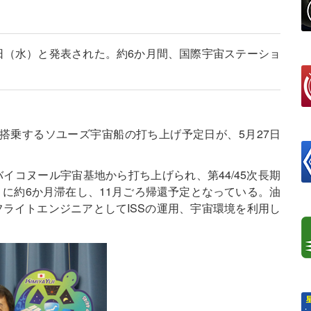
日（水）と発表された。約6か月間、国際宇宙ステーショ
搭乗するソユーズ宇宙船の打ち上げ予定日が、5月27日
。
イコヌール宇宙基地から打ち上げられ、第44/45次長期
）に約6か月滞在し、11月ごろ帰還予定となっている。油
フライトエンジニアとしてISSの運用、宇宙環境を利用し