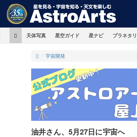
Home
天体写真
星空ガイド
星ナビ
プラネタリ
ト
宇宙開発
ッ
プ
油井さん、5月27日に宇宙へ