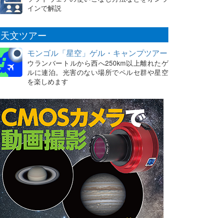
インで解説
天文ツアー
モンゴル「星空」ゲル・キャンプツアー
ウランバートルから西へ250km以上離れたゲ
ルに連泊。光害のない場所でペルセ群や星空
を楽しめます