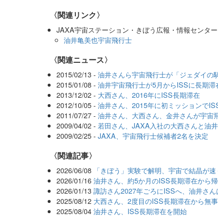
〈関連リンク〉
JAXA宇宙ステーション・きぼう広報・情報センタ
油井亀美也宇宙飛行士
〈関連ニュース〉
2015/02/13 -
油井さんら宇宙飛行士が「ジェダイの
2015/01/08 -
油井宇宙飛行士が5月からISSに長期滞
2013/12/02 -
大西さん、2016年にISS長期滞在
2012/10/05 -
油井さん、2015年に初ミッションでI
2011/07/27 -
油井さん、大西さん、金井さんが宇宙
2009/04/02 -
若田さん、JAXA入社の大西さんと油
2009/02/25 -
JAXA、宇宙飛行士候補者2名を決定
関連記事
2026/06/08
「きぼう」実験で解明、宇宙で結晶が速
2026/01/16
油井さん、約5か月のISS長期滞在から
2026/01/13
諏訪さん2027年ごろにISSへ、油井さ
2025/08/12
大西さん、2度目のISS長期滞在から無
2025/08/04
油井さん、ISS長期滞在を開始