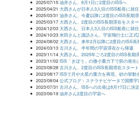
2025/07/15
油井さん、8月1日に2度目のISSへ
2025/04/21
大西さんが日本人3人目のISS船長に就
2025/03/31
油井さん、今夏以降に2度目のISS長期
2025/03/17
大西さん、2度目のISS長期滞在をスタ
2024/12/03
大西さん、日本人3人目のISS船長に就
2024/10/23
米田さんと諏訪さん、宇宙飛行士に正式
2024/08/02
大西さん、来年2月以降に2度目のISS長
2024/03/13
古川さん、半年間の宇宙滞在から帰還
2023/11/14
大西さん、2025年ごろ2度目のISS長期
2023/11/02
ISS「きぼう」の微小重力下で胚の発生
2023/08/28
古川さん、2度目のISS長期滞在スター
2023/08/17
ISSで月や火星の重力を再現、砂の挙動
2023/08/04
公式ブログ：ステラナビゲータで国際宇
2023/07/31
古川さん、ISSへの出発は8月17日に決
2023/06/19
油井さん2度目の宇宙へ