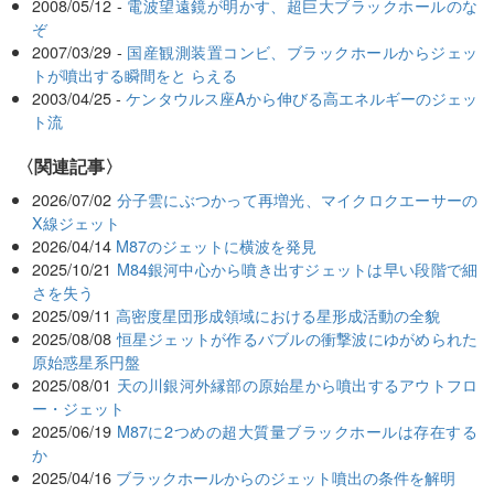
2008/05/12 -
電波望遠鏡が明かす、超巨大ブラックホールのな
ぞ
2007/03/29 -
国産観測装置コンビ、ブラックホールからジェッ
トが噴出する瞬間をと らえる
2003/04/25 -
ケンタウルス座Aから伸びる高エネルギーのジェッ
ト流
関連記事
2026/07/02
分子雲にぶつかって再増光、マイクロクエーサーの
X線ジェット
2026/04/14
M87のジェットに横波を発見
2025/10/21
M84銀河中心から噴き出すジェットは早い段階で細
さを失う
2025/09/11
高密度星団形成領域における星形成活動の全貌
2025/08/08
恒星ジェットが作るバブルの衝撃波にゆがめられた
原始惑星系円盤
2025/08/01
天の川銀河外縁部の原始星から噴出するアウトフロ
ー・ジェット
2025/06/19
M87に2つめの超大質量ブラックホールは存在する
か
2025/04/16
ブラックホールからのジェット噴出の条件を解明