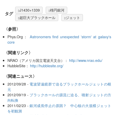
J1430+1339
楕円銀河
タグ
超巨大ブラックホール
ジェット
〈参照〉
Phys.Org：
Astronomers find unexpected 'storm' at galaxy's
core
〈関連リンク〉
NRAO（アメリカ国立電波天文台）：
http://www.nrao.edu/
HubbleSite：
http://hubblesite.org/
〈関連ニュース〉
2012/09/28 -
電波望遠鏡群で迫るブラックホールジェットの根
元
2012/09/19 -
ブラックホールの源流に迫る、噴射ジェットの方
向転換
2011/02/23 -
銀河成長停止の原因？ 中心核の大規模ジェット
を初観測