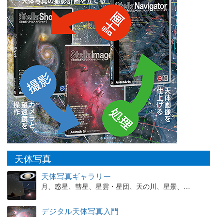
天体写真
天体写真ギャラリー
月、惑星、彗星、星雲・星団、天の川、星景、…
デジタル天体写真入門