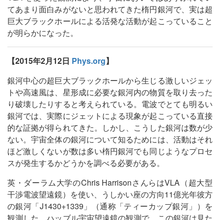
てあまり面白みがないと思われてきた楕円銀河で、実は超
巨大ブラックホールによる活発な活動が起こっていること
が明らかになった。
【2015年2月12日
Phys.org
】
銀河中心の超巨大ブラックホールから生じる激しいジェッ
トや高速風は、星形成に必要な銀河内の物質を取り去った
り破壊したりすると考えられている。電波でとても明るい
銀河では、実際にジェットによる現象が起こっている直接
的な証拠が得られてきた。しかし、こうした銀河は数が少
ない。宇宙全体の銀河について知るためには、活動はそれ
ほど激しくないが数は多い楕円銀河でも同じようなプロセ
スが発生するかどうかを調べる必要がある。
英・ダーラム大学のChris HarrisonさんらはVLA（超大型
干渉電波望遠鏡）を使い、うしかい座の方向11億光年彼方
の銀河「J1430+1339」（通称「ティーカップ銀河」）を
観測した。ハッブル宇宙望遠鏡の観測で、この銀河は見た