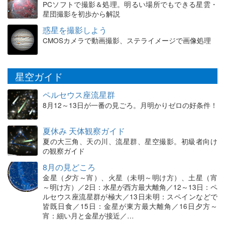
PCソフトで撮影＆処理。明るい場所でもできる星雲・
星団撮影を初歩から解説
惑星を撮影しよう
CMOSカメラで動画撮影、ステライメージで画像処理
星空ガイド
ペルセウス座流星群
8月12～13日が一番の見ごろ。月明かりゼロの好条件！
夏休み 天体観察ガイド
夏の大三角、天の川、流星群、星空撮影。初級者向け
の観察ガイド
8月の見どころ
金星（夕方～宵）、火星（未明～明け方）、土星（宵
～明け方）／2日：水星が西方最大離角／12～13日：ペ
ルセウス座流星群が極大／13日未明：スペインなどで
皆既日食／15日：金星が東方最大離角／16日夕方～
宵：細い月と金星が接近／…