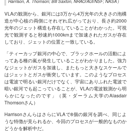
Harrison, A. Thomson; Bill Saxton, NRAO/AUI/NSF; NASA）
VLAの観測から、銀河には3万から4万光年の大きさの泡構
造が中心核の両側にそれぞれ広がっており、長さ約2000
光年のジェット構造も存在していることがわかった。可視
光で観測すると秒速約1000kmまで加速されたガスが存在
しており、ジェットの位置と一致している。
「ティーカップ銀河の中心で、ブラックホールの活動によ
ってある種の嵐が発生していることがわかりました。強力
なジェットがガスを加速し、またもっと大きなスケールで
はジェットとガスが衝突しています。このようなプロセス
は電波で明るい銀河だけでなく、宇宙にありふれた電波で
暗い銀河でも起こっていることが、VLAの電波観測から明
らかになったのです」（英・ダーラム大学のAlasdair
Thomsonさん）
HarrisonさんらはさらにVLAで8個の銀河を調べ、同じよ
うな特徴が見られるか、今回のプロセスが一般的なものか
どうかを解析中だ。