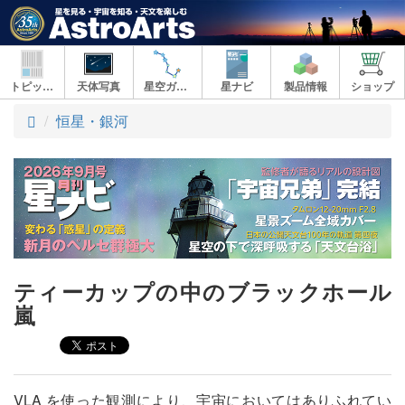
トピックス
天体写真
星空ガイド
星ナビ
製品情報
ショップ
ト
恒星・銀河
ッ
プ
ティーカップの中のブラックホール
嵐
VLA を使った観測により、宇宙においてはありふれてい