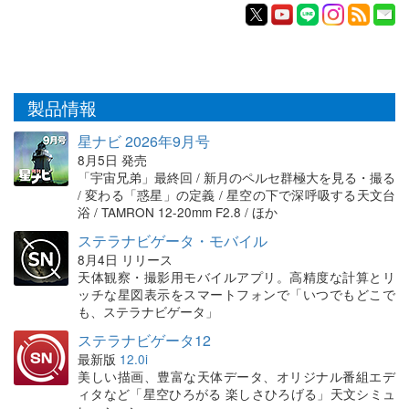
製品情報
星ナビ 2026年9月号
8月5日 発売
「宇宙兄弟」最終回 / 新月のペルセ群極大を見る・撮る
/ 変わる「惑星」の定義 / 星空の下で深呼吸する天文台
浴 / TAMRON 12-20mm F2.8 / ほか
ステラナビゲータ・モバイル
8月4日 リリース
天体観察・撮影用モバイルアプリ。高精度な計算とリ
ッチな星図表示をスマートフォンで「いつでもどこで
も、ステラナビゲータ」
ステラナビゲータ12
最新版
12.0i
美しい描画、豊富な天体データ、オリジナル番組エデ
ィタなど「星空ひろがる 楽しさひろげる」天文シミュ