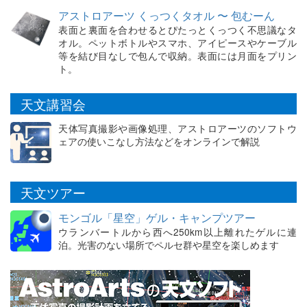
アストロアーツ くっつくタオル 〜 包むーん
表面と裏面を合わせるとぴたっとくっつく不思議なタ
オル。ペットボトルやスマホ、アイピースやケーブル
等を結び目なしで包んで収納。表面には月面をプリン
ト。
天文講習会
天体写真撮影や画像処理、アストロアーツのソフトウ
ェアの使いこなし方法などをオンラインで解説
天文ツアー
モンゴル「星空」ゲル・キャンプツアー
ウランバートルから西へ250km以上離れたゲルに連
泊。光害のない場所でペルセ群や星空を楽しめます