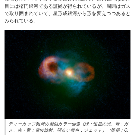
目には楕円銀河である証拠が得られているが、周囲はガス
で取り囲まれていて、星形成銀河から形を変えつつあると
みられている。
ティーカップ銀河の擬似カラー画像（緑：恒星の光、青：ガ
ス、赤・黄：電波放射、明るい黄色：ジェット）（提供：C.