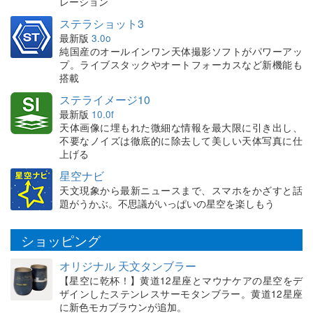
レーション
ステラショット3
最新版
3.0o
純国産のオールインワン天体撮影ソフトがパワーアッ
プ。ライブスタックやオートフォーカスなど新機能も
搭載
ステライメージ10
最新版
10.0f
天体画像に埋もれた微細な情報を最大限に引き出し、
不要なノイズは徹底的に除去して美しい天体写真に仕
上げる
星空ナビ
天文現象から最新ニュースまで、スマホをかざすと話
題がうかぶ。不思議がいっぱいの星空を楽しもう
ショッピング
オリジナル 天文タンブラー
【星空に乾杯！】黄道12星座とマウナケアの星空をデ
ザインしたステンレスサーモタンブラー。黄道12星座
に新色モカブラウンが追加。