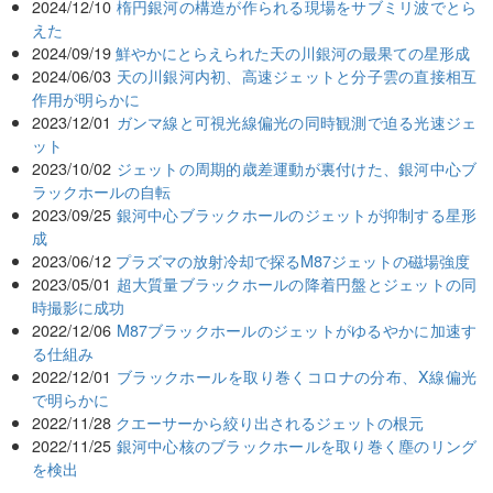
2024/12/10
楕円銀河の構造が作られる現場をサブミリ波でとら
えた
2024/09/19
鮮やかにとらえられた天の川銀河の最果ての星形成
2024/06/03
天の川銀河内初、高速ジェットと分子雲の直接相互
作用が明らかに
2023/12/01
ガンマ線と可視光線偏光の同時観測で迫る光速ジェ
ット
2023/10/02
ジェットの周期的歳差運動が裏付けた、銀河中心ブ
ラックホールの自転
2023/09/25
銀河中心ブラックホールのジェットが抑制する星形
成
2023/06/12
プラズマの放射冷却で探るM87ジェットの磁場強度
2023/05/01
超大質量ブラックホールの降着円盤とジェットの同
時撮影に成功
2022/12/06
M87ブラックホールのジェットがゆるやかに加速す
る仕組み
2022/12/01
ブラックホールを取り巻くコロナの分布、X線偏光
で明らかに
2022/11/28
クエーサーから絞り出されるジェットの根元
2022/11/25
銀河中心核のブラックホールを取り巻く塵のリング
を検出