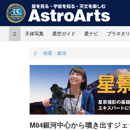
Home
天体写真
星空ガイド
星ナビ
プラネタリ
ト
恒星・銀河
ッ
プ
M84銀河中心から噴き出すジ