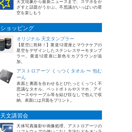
天文現象から最新ニュースまで、スマホをか
ざすと話題がうかぶ。不思議がいっぱいの星
空を楽しもう
ショッピング
オリジナル 天文タンブラー
【星空に乾杯！】黄道12星座とマウナケアの
星空をデザインしたステンレスサーモタンブ
ラー。黄道12星座に新色モカブラウンが追
加。
アストロアーツ くっつくタオル 〜 包む
ーん
表面と裏面を合わせるとぴたっとくっつく不
思議なタオル。ペットボトルやスマホ、アイ
ピースやケーブル等を結び目なしで包んで収
納。表面には月面をプリント。
天文講習会
天体写真撮影や画像処理、アストロアーツの
ソフトウェアの使いこなし方法などをオンラ