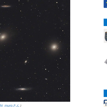
chi_muroさん
）