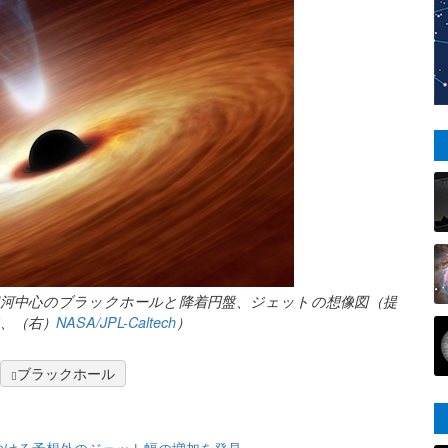
銀河中心のブラックホールと降着円盤、ジェットの想像図（提
2025、（右）
NASA/JPL-Caltech
）
ブラックホール
おける予想外のジェット幅の増加を発見