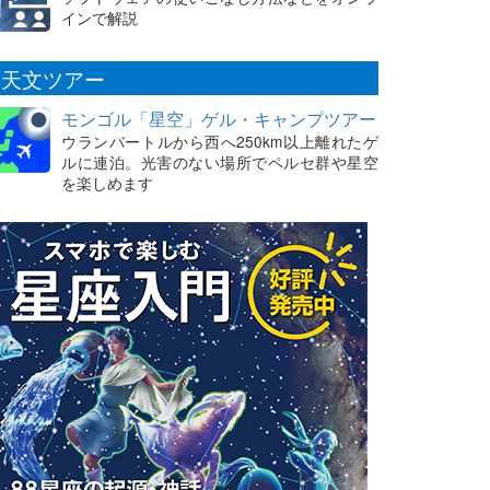
インで解説
天文ツアー
モンゴル「星空」ゲル・キャンプツアー
ウランバートルから西へ250km以上離れたゲ
ルに連泊。光害のない場所でペルセ群や星空
を楽しめます