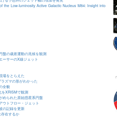
 of the Low-luminosity Active Galactic Nucleus M84: Insight into
円盤の歳差運動の兆候を観測
エーサーのX線ジェット
現場をとらえた
プラズマの形がわかった
の全貌
をXRISMで観測
がめられた原始惑星系円盤
アウトフロー・ジェット
波の記録を更新
は存在するか