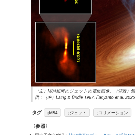
（左）M84銀河のジェットの電波画像、（背景）
供：（左）Laing & Bridle 1987, Fariyanto et al. 
タグ
M84
ジェット
コリメーション
〈参照〉
国立天文台水沢：
M84銀河のブラックホール近傍に