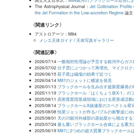
The Astrophysical Journal：
Jet Collimation Profile
the Jet Formation in the Low-accretion Regime
論文
〈関連リンク〉
アストロアーツ：M84
メシエ天体ガイド
/
天体写真ギャラリー
関連記事
2026/07/14
一般相対性理論が予言する銀河中心ガス
2026/07/02
分子雲にぶつかって再増光、マイクロク
2026/06/15
双子星は磁場の効果で近づく
2026/04/14
M87のジェットに横波を発見
2026/01/13
ブラックホールを生み出す超新星爆発の
2025/11/19
ブラックホール「はくちょう座X-1」の
2025/09/11
高密度星団形成領域における星形成活動
2025/08/14
ブラックホールX線連星のスペクトル変化
2025/08/08
恒星ジェットが作るバブルの衝撃波にゆ
2025/08/01
天の川銀河外縁部の原始星から噴出する
2025/07/24
最も重いブラックホール合体による重力
2025/06/19
M87に2つめの超大質量ブラックホール