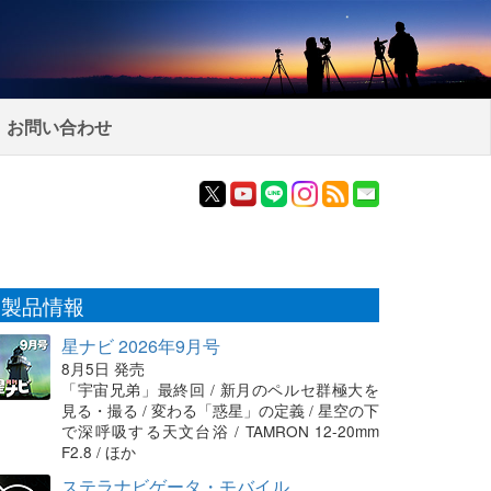
お問い合わせ
製品情報
星ナビ 2026年9月号
8月5日 発売
「宇宙兄弟」最終回 / 新月のペルセ群極大を
見る・撮る / 変わる「惑星」の定義 / 星空の下
で深呼吸する天文台浴 / TAMRON 12-20mm
F2.8 / ほか
ステラナビゲータ・モバイル