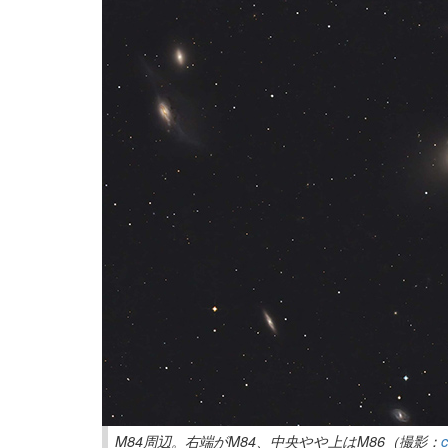
M84周辺。右端がM84、中央やや上はM86（撮影：