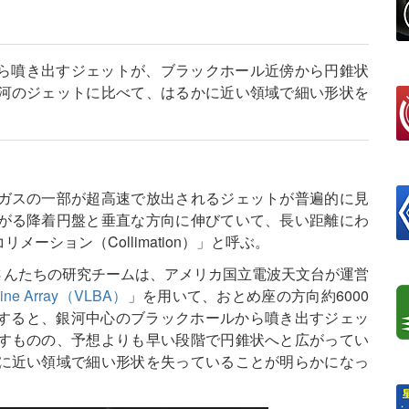
から噴き出すジェットが、ブラックホール近傍から円錐状
河のジェットに比べて、はるかに近い領域で細い形状を
ガスの一部が超高速で放出されるジェットが普遍的に見
がる降着円盤と垂直な方向に伸びていて、長い距離にわ
ーション（Collimation）」と呼ぶ。
iyantoさんたちの研究チームは、アメリカ国立電波天文台が運営
eline Array（VLBA）
」を用いて、おとめ座の方向約6000
。すると、銀河中心のブラックホールから噴き出すジェッ
すものの、予想よりも早い段階で円錐状へと広がってい
に近い領域で細い形状を失っていることが明らかになっ