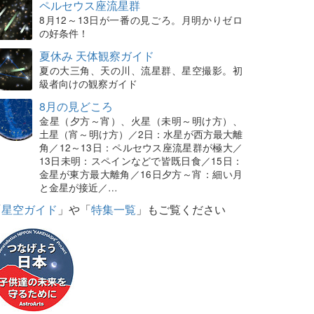
ペルセウス座流星群
8月12～13日が一番の見ごろ。月明かりゼロ
の好条件！
夏休み 天体観察ガイド
夏の大三角、天の川、流星群、星空撮影。初
級者向けの観察ガイド
8月の見どころ
金星（夕方～宵）、火星（未明～明け方）、
土星（宵～明け方）／2日：水星が西方最大離
角／12～13日：ペルセウス座流星群が極大／
13日未明：スペインなどで皆既日食／15日：
金星が東方最大離角／16日夕方～宵：細い月
と金星が接近／…
「
星空ガイド
」や「
特集一覧
」もご覧ください