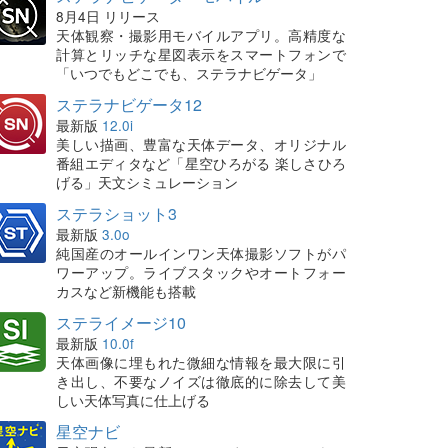
8月4日 リリース
天体観察・撮影用モバイルアプリ。高精度な
計算とリッチな星図表示をスマートフォンで
「いつでもどこでも、ステラナビゲータ」
ステラナビゲータ12
最新版
12.0i
美しい描画、豊富な天体データ、オリジナル
番組エディタなど「星空ひろがる 楽しさひろ
げる」天文シミュレーション
ステラショット3
最新版
3.0o
純国産のオールインワン天体撮影ソフトがパ
ワーアップ。ライブスタックやオートフォー
カスなど新機能も搭載
ステライメージ10
最新版
10.0f
天体画像に埋もれた微細な情報を最大限に引
き出し、不要なノイズは徹底的に除去して美
しい天体写真に仕上げる
星空ナビ