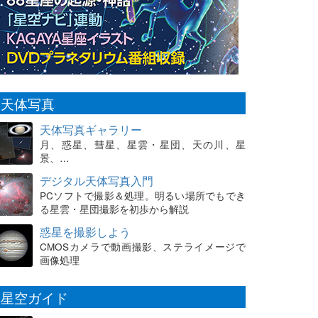
天体写真
天体写真ギャラリー
月、惑星、彗星、星雲・星団、天の川、星
景、…
デジタル天体写真入門
PCソフトで撮影＆処理。明るい場所でもでき
る星雲・星団撮影を初歩から解説
惑星を撮影しよう
CMOSカメラで動画撮影、ステライメージで
画像処理
星空ガイド