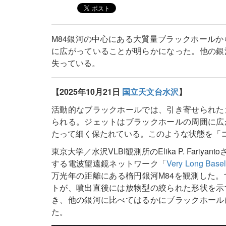
M84銀河の中心にある大質量ブラックホール
に広がっていることが明らかになった。他の銀
失っている。
【2025年10月21日
国立天文台水沢
】
活動的なブラックホールでは、引き寄せられた
られる。ジェットはブラックホールの周囲に広
たって細く保たれている。このような状態を「コリメ
東京大学／水沢VLBI観測所のElika P. Far
する電波望遠鏡ネットワーク「
Very Long Bas
万光年の距離にある楕円銀河M84を観測した
トが、噴出直後には放物型の絞られた形状を示
き、他の銀河に比べてはるかにブラックホール
た。