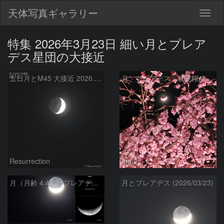
天体写真ギャラリー
Togg
navig
特集 2026年3月23日 細い月とプレア
デス星団の大接近
五日月とM45 大接近 2026.3.23
月・プレアデス・枝垂桜＠横浜
Resurrection
tenQ
月（月齢 4.4）とプレアデス星団の大接近 ＋ 天王星
月とプレアデス (2026/03/23)