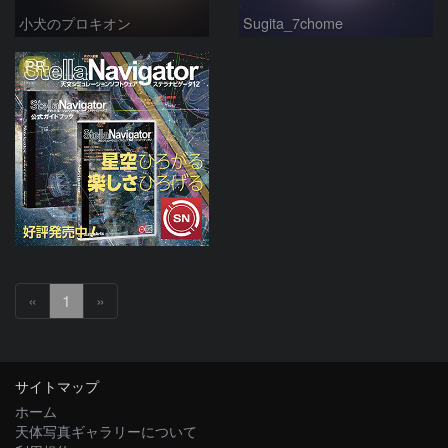
小犬のプロキオン
Sugita_7chome
PR
«
1
»
サイトマップ
ホーム
天体写真ギャラリーについて