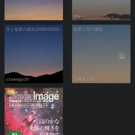
山田昇
ichy
月と金星の接近(2026/03/20)
金星と月の接近
y.kawaguchi
北極老人星
PR