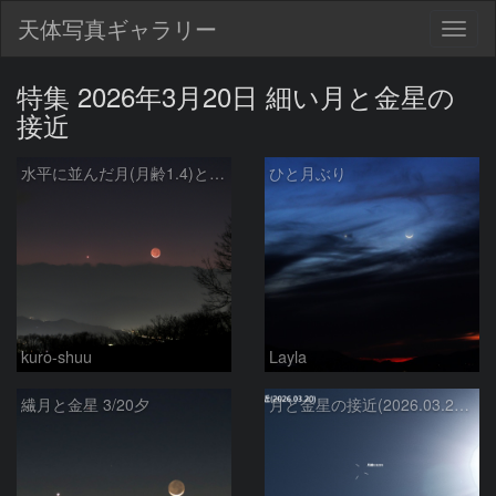
天体写真ギャラリー
Togg
navig
特集 2026年3月20日 細い月と金星の
接近
水平に並んだ月(月齢1.4)と金星(光度-3.9等) (2026/03/20)
ひと月ぶり
kuro-shuu
Layla
繊月と金星 3/20夕
月と金星の接近(2026.03.20)・修正版