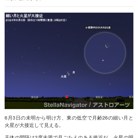
6月3日の未明から明け方、東の低空で月齢26の細い月と
火星が大接近して見える。
天体の間隔は2度未満で見ごたえのある接近だ。火星の明