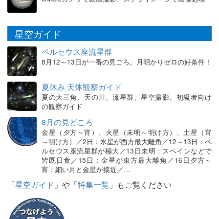
星空ガイド
ペルセウス座流星群
8月12～13日が一番の見ごろ。月明かりゼロの好条件！
夏休み 天体観察ガイド
夏の大三角、天の川、流星群、星空撮影。初級者向け
の観察ガイド
8月の見どころ
金星（夕方～宵）、火星（未明～明け方）、土星（宵
～明け方）／2日：水星が西方最大離角／12～13日：ペ
ルセウス座流星群が極大／13日未明：スペインなどで
皆既日食／15日：金星が東方最大離角／16日夕方～
宵：細い月と金星が接近／…
「
星空ガイド
」や「
特集一覧
」もご覧ください