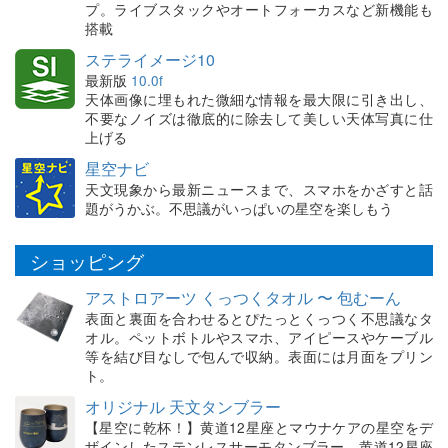
プ。ライブスタックやオートフォーカスなど新機能も
搭載
ステライメージ10
最新版
10.0f
天体画像に埋もれた微細な情報を最大限に引き出し、
不要なノイズは徹底的に除去して美しい天体写真に仕
上げる
星空ナビ
天文現象から最新ニュースまで、スマホをかざすと話
題がうかぶ。不思議がいっぱいの星空を楽しもう
ショッピング
アストロアーツ くっつくタオル 〜 包むーん
表面と裏面を合わせるとぴたっとくっつく不思議なタ
オル。ペットボトルやスマホ、アイピースやケーブル
等を結び目なしで包んで収納。表面には月面をプリン
ト。
オリジナル 天文タンブラー
【星空に乾杯！】黄道12星座とマウナケアの星空をデ
ザインしたステンレスサーモタンブラー。黄道12星座