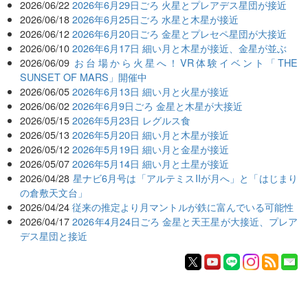
2026/06/22
2026年6月29日ごろ 火星とプレアデス星団が接近
2026/06/18
2026年6月25日ごろ 水星と木星が接近
2026/06/12
2026年6月20日ごろ 金星とプレセペ星団が大接近
2026/06/10
2026年6月17日 細い月と木星が接近、金星が並ぶ
2026/06/09
お台場から火星へ！VR体験イベント「THE
SUNSET OF MARS」開催中
2026/06/05
2026年6月13日 細い月と火星が接近
2026/06/02
2026年6月9日ごろ 金星と木星が大接近
2026/05/15
2026年5月23日 レグルス食
2026/05/13
2026年5月20日 細い月と木星が接近
2026/05/12
2026年5月19日 細い月と金星が接近
2026/05/07
2026年5月14日 細い月と土星が接近
2026/04/28
星ナビ6月号は「アルテミスIIが月へ」と「はじまり
の倉敷天文台」
2026/04/24
従来の推定より月マントルが鉄に富んでいる可能性
2026/04/17
2026年4月24日ごろ 金星と天王星が大接近、プレア
デス星団と接近