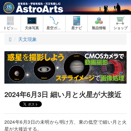
トピックス
天体写真
星空ガイド
星ナビ
製品情報
ショップ
ト
天文現象
ッ
プ
2024年6月3日 細い月と火星が大接近
2024年6月3日の未明から明け方、東の低空で細い月と火
星が大接近する。