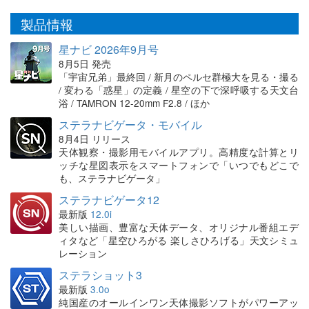
製品情報
星ナビ 2026年9月号
8月5日 発売
「宇宙兄弟」最終回 / 新月のペルセ群極大を見る・撮る
/ 変わる「惑星」の定義 / 星空の下で深呼吸する天文台
浴 / TAMRON 12-20mm F2.8 / ほか
ステラナビゲータ・モバイル
8月4日 リリース
天体観察・撮影用モバイルアプリ。高精度な計算とリ
ッチな星図表示をスマートフォンで「いつでもどこで
も、ステラナビゲータ」
ステラナビゲータ12
最新版
12.0i
美しい描画、豊富な天体データ、オリジナル番組エデ
ィタなど「星空ひろがる 楽しさひろげる」天文シミュ
レーション
ステラショット3
最新版
3.0o
純国産のオールインワン天体撮影ソフトがパワーアッ