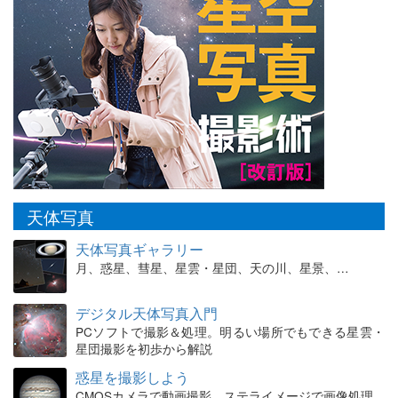
天体写真
天体写真ギャラリー
月、惑星、彗星、星雲・星団、天の川、星景、…
デジタル天体写真入門
PCソフトで撮影＆処理。明るい場所でもできる星雲・
星団撮影を初歩から解説
惑星を撮影しよう
CMOSカメラで動画撮影、ステライメージで画像処理