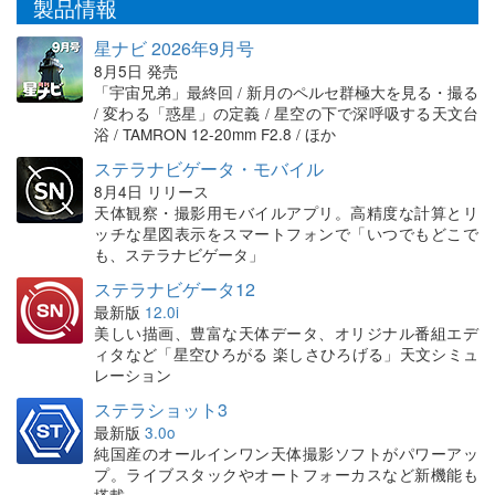
製品情報
星ナビ 2026年9月号
8月5日 発売
「宇宙兄弟」最終回 / 新月のペルセ群極大を見る・撮る
/ 変わる「惑星」の定義 / 星空の下で深呼吸する天文台
浴 / TAMRON 12-20mm F2.8 / ほか
ステラナビゲータ・モバイル
8月4日 リリース
天体観察・撮影用モバイルアプリ。高精度な計算とリ
ッチな星図表示をスマートフォンで「いつでもどこで
も、ステラナビゲータ」
ステラナビゲータ12
最新版
12.0i
美しい描画、豊富な天体データ、オリジナル番組エデ
ィタなど「星空ひろがる 楽しさひろげる」天文シミュ
レーション
ステラショット3
最新版
3.0o
純国産のオールインワン天体撮影ソフトがパワーアッ
プ。ライブスタックやオートフォーカスなど新機能も