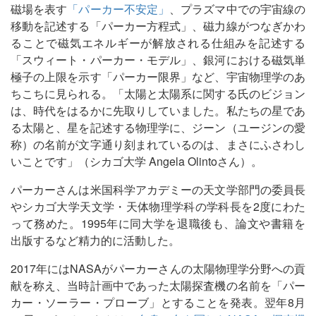
磁場を表す
「パーカー不安定」
、プラズマ中での宇宙線の
移動を記述する「パーカー方程式」、磁力線がつなぎかわ
ることで磁気エネルギーが解放される仕組みを記述する
「スウィート・パーカー・モデル」、銀河における磁気単
極子の上限を示す「パーカー限界」など、宇宙物理学のあ
ちこちに見られる。「太陽と太陽系に関する氏のビジョン
は、時代をはるかに先取りしていました。私たちの星であ
る太陽と、星を記述する物理学に、ジーン（ユージンの愛
称）の名前が文字通り刻まれているのは、まさにふさわし
いことです」（シカゴ大学 Angela Olintoさん）。
パーカーさんは米国科学アカデミーの天文学部門の委員長
やシカゴ大学天文学・天体物理学科の学科長を2度にわた
って務めた。1995年に同大学を退職後も、論文や書籍を
出版するなど精力的に活動した。
2017年にはNASAがパーカーさんの太陽物理学分野への貢
献を称え、当時計画中であった太陽探査機の名前を「パー
カー・ソーラー・プローブ」とすることを発表。翌年8月