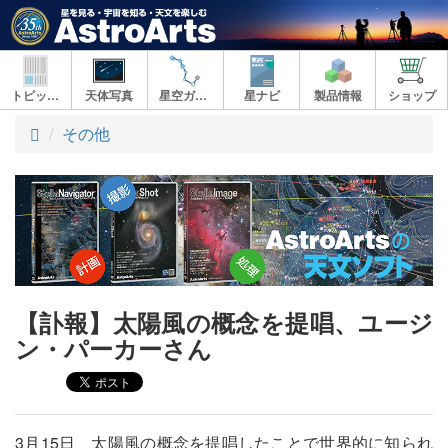
トピックス
天体写真
星空ガイド
星ナビ
製品情報
ショップ
ト
その他
ッ
プ
【訃報】太陽風の概念を提唱、ユージ
ン・パーカーさん
3月15日、太陽風の概念を提唱したことで世界的に知られ