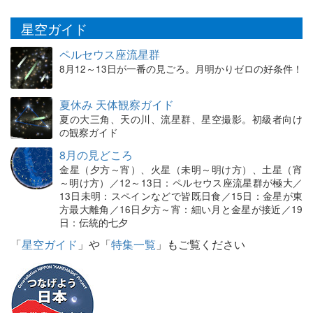
星空ガイド
ペルセウス座流星群
8月12～13日が一番の見ごろ。月明かりゼロの好条件！
夏休み 天体観察ガイド
夏の大三角、天の川、流星群、星空撮影。初級者向け
の観察ガイド
8月の見どころ
金星（夕方～宵）、火星（未明～明け方）、土星（宵
～明け方）／12～13日：ペルセウス座流星群が極大／
13日未明：スペインなどで皆既日食／15日：金星が東
方最大離角／16日夕方～宵：細い月と金星が接近／19
日：伝統的七夕
「
星空ガイド
」や「
特集一覧
」もご覧ください