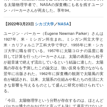
る太陽物理学者で、NASAの探査機にも名を残すユージ
ン・パーカーさんが死去した。享年94。
【2022年3月23日
シカゴ大学
／
NASA
】
ユージン・パーカー（Eugene Newman Parker）さんは
1927年、米・ミシガン州生まれ。ミシガン州立大学と
米・カリフォルニア工科大学で学び、1955年に米・シカ
ゴ大学に職を得ている。1957年に太陽コロナの温度に着
目して計算を行ったパーカーさんは、太陽の表面から粒子
が超音速で絶えず流出しているという結論に達した。太陽
風の存在を予測したこの論文は、強い反発を受けながらも
翌年に出版された。1962年に探査機の観測で太陽風の実
在が確認され、以来、太陽系の仕組みや私たちの生活に大
きな影響を与えるものとして盛んに研究が続けられてい
る。
「今日、太陽物理学という分野が存在するのは、ほとんど
パーカー博士のおかげだと言っても決して過言ではないと