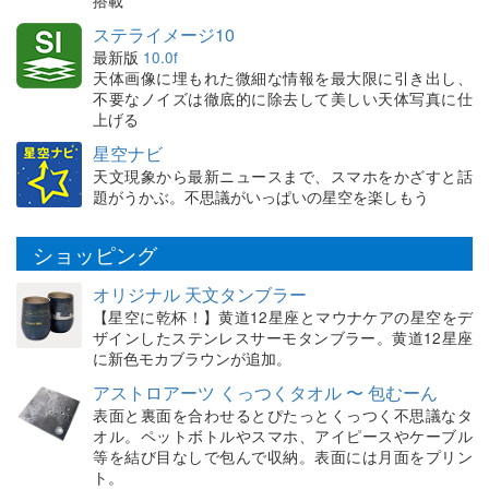
搭載
ステライメージ10
最新版
10.0f
天体画像に埋もれた微細な情報を最大限に引き出し、
不要なノイズは徹底的に除去して美しい天体写真に仕
上げる
星空ナビ
天文現象から最新ニュースまで、スマホをかざすと話
題がうかぶ。不思議がいっぱいの星空を楽しもう
ショッピング
オリジナル 天文タンブラー
【星空に乾杯！】黄道12星座とマウナケアの星空をデ
ザインしたステンレスサーモタンブラー。黄道12星座
に新色モカブラウンが追加。
アストロアーツ くっつくタオル 〜 包むーん
表面と裏面を合わせるとぴたっとくっつく不思議なタ
オル。ペットボトルやスマホ、アイピースやケーブル
等を結び目なしで包んで収納。表面には月面をプリン
ト。