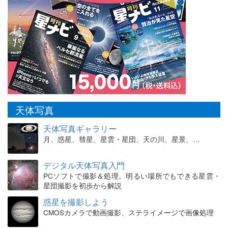
天体写真
天体写真ギャラリー
月、惑星、彗星、星雲・星団、天の川、星景、…
デジタル天体写真入門
PCソフトで撮影＆処理。明るい場所でもできる星雲・
星団撮影を初歩から解説
惑星を撮影しよう
CMOSカメラで動画撮影、ステライメージで画像処理