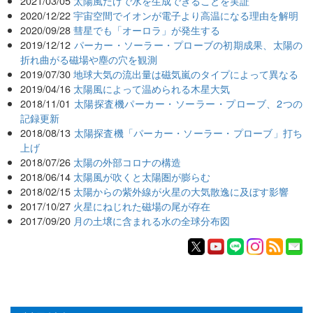
2021/03/05
太陽風だけで水を生成できることを実証
2020/12/22
宇宙空間でイオンが電子より高温になる理由を解明
2020/09/28
彗星でも「オーロラ」が発生する
2019/12/12
パーカー・ソーラー・プローブの初期成果、太陽の
折れ曲がる磁場や塵の穴を観測
2019/07/30
地球大気の流出量は磁気嵐のタイプによって異なる
2019/04/16
太陽風によって温められる木星大気
2018/11/01
太陽探査機パーカー・ソーラー・プローブ、2つの
記録更新
2018/08/13
太陽探査機「パーカー・ソーラー・プローブ」打ち
上げ
2018/07/26
太陽の外部コロナの構造
2018/06/14
太陽風が吹くと太陽圏が膨らむ
2018/02/15
太陽からの紫外線が火星の大気散逸に及ぼす影響
2017/10/27
火星にねじれた磁場の尾が存在
2017/09/20
月の土壌に含まれる水の全球分布図