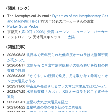
〈関連リンク〉
The Astrophysical Journal：
Dynamics of the Interplanetary Gas
and Magnetic Fields
1958年発表のパーカーさんの論文
Parker Solar Probe
京都賞：
第19回（2003）受賞 ユージン・ニューマン・パーカー
アストロアーツ 天体写真ギャラリー：
太陽
関連記事
2026/05/28
北日本で近年見られた低緯度オーロラは太陽風密度
が高かった
2026/04/17
太陽から吹き出す放射線粒子の振る舞いを複数の探
査機で観測
2026/03/06
「かぐや」の観測で発見、月を取り巻く希薄なイオ
ンは太陽風が作る
2023/11/06
宇宙嵐を発達させるプラズマは太陽風ではなかった
2023/07/25
水星探査機「みお」、X線オーロラを起こす電子を
観測
2023/02/01
金星の大気は太陽風を阻む
2021/04/22
金星軌道の塵の環を初めて全周撮影