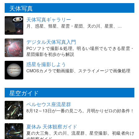
天体写真
天体写真ギャラリー
月、惑星、彗星、星雲・星団、天の川、星景、…
デジタル天体写真入門
PCソフトで撮影＆処理。明るい場所でもできる星雲・
星団撮影を初歩から解説
惑星を撮影しよう
CMOSカメラで動画撮影、ステライメージで画像処理
星空ガイド
ペルセウス座流星群
8月12～13日が一番の見ごろ。月明かりゼロの好条件！
夏休み 天体観察ガイド
夏の大三角、天の川、流星群、星空撮影。初級者向け
の観察ガイド