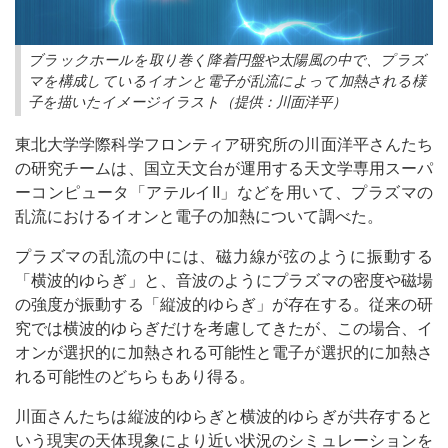
ブラックホールを取り巻く降着円盤や太陽風の中で、プラズ
マを構成しているイオンと電子が乱流によって加熱される様
子を描いたイメージイラスト（提供：川面洋平）
東北大学学際科学フロンティア研究所の川面洋平さんたち
の研究チームは、国立天文台が運用する天文学専用スーパ
ーコンピュータ「アテルイII」などを用いて、プラズマの
乱流におけるイオンと電子の加熱について調べた。
プラズマの乱流の中には、磁力線が弦のように振動する
「横波的ゆらぎ」と、音波のようにプラズマの密度や磁場
の強度が振動する「縦波的ゆらぎ」が存在する。従来の研
究では横波的ゆらぎだけを考慮してきたが、この場合、イ
オンが選択的に加熱される可能性と電子が選択的に加熱さ
れる可能性のどちらもあり得る。
川面さんたちは縦波的ゆらぎと横波的ゆらぎが共存すると
いう現実の天体現象により近い状況のシミュレーションを