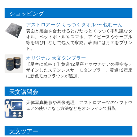
ショッピング
アストロアーツ くっつくタオル 〜 包むーん
表面と裏面を合わせるとぴたっとくっつく不思議なタ
オル。ペットボトルやスマホ、アイピースやケーブル
等を結び目なしで包んで収納。表面には月面をプリン
ト。
オリジナル 天文タンブラー
【星空に乾杯！】黄道12星座とマウナケアの星空をデ
ザインしたステンレスサーモタンブラー。黄道12星座
に新色モカブラウンが追加。
天文講習会
天体写真撮影や画像処理、アストロアーツのソフトウ
ェアの使いこなし方法などをオンラインで解説
天文ツアー