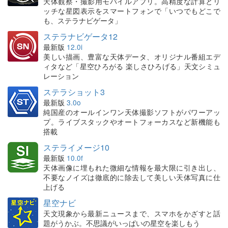
天体観察・撮影用モバイルアプリ。高精度な計算とリ
ッチな星図表示をスマートフォンで「いつでもどこで
も、ステラナビゲータ」
ステラナビゲータ12
最新版
12.0i
美しい描画、豊富な天体データ、オリジナル番組エデ
ィタなど「星空ひろがる 楽しさひろげる」天文シミュ
レーション
ステラショット3
最新版
3.0o
純国産のオールインワン天体撮影ソフトがパワーアッ
プ。ライブスタックやオートフォーカスなど新機能も
搭載
ステライメージ10
最新版
10.0f
天体画像に埋もれた微細な情報を最大限に引き出し、
不要なノイズは徹底的に除去して美しい天体写真に仕
上げる
星空ナビ
天文現象から最新ニュースまで、スマホをかざすと話
題がうかぶ。不思議がいっぱいの星空を楽しもう