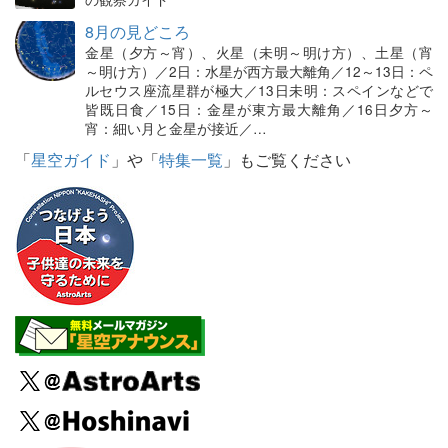
8月の見どころ
金星（夕方～宵）、火星（未明～明け方）、土星（宵
～明け方）／2日：水星が西方最大離角／12～13日：ペ
ルセウス座流星群が極大／13日未明：スペインなどで
皆既日食／15日：金星が東方最大離角／16日夕方～
宵：細い月と金星が接近／…
「
星空ガイド
」や「
特集一覧
」もご覧ください