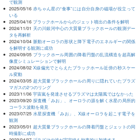
で観測
2025/05/16
赤ちゃん星の“食事”には自分自身の磁場が役立って
いる
2025/04/16
ブラックホールからのジェット噴出の条件を解明
2024/11/01
天の川銀河中心の大質量ブラックホールの観測デー
タを再解析
2024/10/04
脈動オーロラの形状と降下電子のエネルギーの関係
を解明する観測に成功
2024/09/05
ブラックホール周囲の降着円盤の乱流構造を超高解
像度シミュレーションで解明
2024/08/02
X線偏光でとらえたブラックホール近傍の秒スケー
ル変動
2024/03/05
超大質量ブラックホールの周りに隠れていたプラズ
マガスの2つのリング
2023/11/06
宇宙嵐を発達させるプラズマは太陽風ではなかった
2023/09/20
探査機「みお」、オーロラの源を解く水星の局所的
コーラス波動を発見
2023/07/25
水星探査機「みお」、X線オーロラを起こす電子を
観測
2023/05/01
超大質量ブラックホールの降着円盤とジェットの同
時撮影に成功
2023/04/07
プラズマの波が宇宙線を効率的に加速する