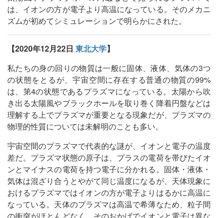
は、イオンの方が電子より高温になっている。そのメカニ
ズムが初めてシミュレーションで明らかにされた。
【2020年12月22日
東北大学
】
私たちの身の回りの物質は一般に固体、液体、気体の3つ
の状態をとるが、宇宙空間に存在する普通の物質の99%
は、第4の状態であるプラズマになっている。太陽から吹
き出る太陽風やブラックホールを取り巻く降着円盤などは
理解する上でプラズマが重要となる現象だが、プラズマの
物理的性質については未解明のことも多い。
宇宙空間のプラズマで代表的な謎が、イオンと電子の温度
差だ。プラズマ状態の原子は、プラスの電荷を帯びたイオ
ンとマイナスの電荷を持つ電子に分かれる。固体・液体・
気体は混ざり合うとやがて同じ温度になるが、天体現象に
おけるプラズマではイオンの方が電子よりはるかに高温に
なっている。天体のプラズマは高温で希薄なため、粒子間
の衝突がほとんどなく、そのおかげでイオンと電子は異な