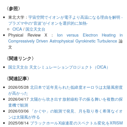
〈参照〉
東北大学：
宇宙空間でイオンが電子より高温になる理由を解明 -
プラズマ中の“音波”がイオンを選択的に加熱-
CfCA
/
国立天文台
Physical Review X：
Ion versus Electron Heating in
Compressively Driven Astrophysical Gyrokinetic Turbulence
論
文
〈関連リンク〉
国立天文台 天文シミュレーションプロジェクト（CfCA）
関連記事
2026/05/28
北日本で近年見られた低緯度オーロラは太陽風密度
が高かった
2026/04/17
太陽から吹き出す放射線粒子の振る舞いを複数の探
査機で観測
2026/03/06
「かぐや」の観測で発見、月を取り巻く希薄なイオ
ンは太陽風が作る
2025/08/14
ブラックホールX線連星のスペクトル変化をXRISM