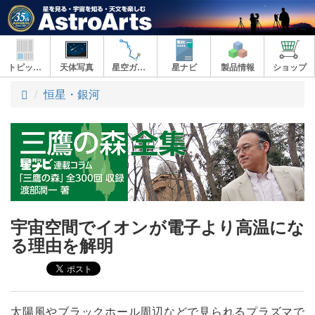
トピックス
天体写真
星空ガイド
星ナビ
製品情報
ショップ
ト
恒星・銀河
ッ
プ
宇宙空間でイオンが電子より高温にな
る理由を解明
太陽風やブラックホール周辺などで見られるプラズマで