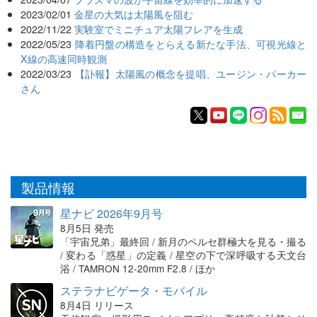
2023/02/01
金星の大気は太陽風を阻む
2022/11/22
実験室でミニチュア太陽フレアを生成
2022/05/23
降着円盤の構造をとらえる新たな手法、可視光線と
X線の高速同時観測
2022/03/23
【訃報】太陽風の概念を提唱、ユージン・パーカー
さん
製品情報
星ナビ 2026年9月号
8月5日 発売
「宇宙兄弟」最終回 / 新月のペルセ群極大を見る・撮る
/ 変わる「惑星」の定義 / 星空の下で深呼吸する天文台
浴 / TAMRON 12-20mm F2.8 / ほか
ステラナビゲータ・モバイル
8月4日 リリース