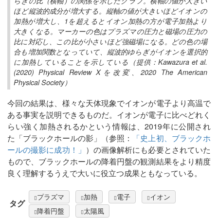
らぎの比（横軸）の関係を示したグラフ。横軸の値が大きい
ほど縦波的成分が増大する。縦軸の値が大きいほどイオンの
加熱が増大し、1を超えるとイオン加熱の方が電子加熱より
大きくなる。マーカーの色はプラズマの圧力と磁場の圧力の
比に対応し、この比が小さいほど強磁場になる。どの色の場
合も増加関数となっていて、縦波的ゆらぎがイオンを選択的
に加熱していることを示している（提供：Kawazura et al.
(2020) Physical Review Xを改変、2020 The American
Physical Society）
今回の結果は、様々な天体現象でイオンが電子より高温で
ある事実を説明できるものだ。イオンが電子に比べどれく
らい強く加熱されるかという情報は、2019年に公開され
た「ブラックホールの影」（参照：
「史上初、ブラックホ
ールの撮影に成功！」
）の画像解析にも必要とされていた
もので、ブラックホールの降着円盤の観測結果をより精度
良く理解するうえで大いに役立つ成果ともなっている。
プラズマ
加熱
電子
イオン
タグ
降着円盤
太陽風