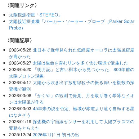
〈関連リンク〉
太陽観測衛星「STEREO」
太陽接近探査機「パーカー・ソーラー・プローブ（Parker Solar
Probe）
関連記事
2026/05/28
北日本で近年見られた低緯度オーロラは太陽風密度
が高かった
2026/05/27
太陽は生命を育むリンを多く含む環境で誕生した
2026/04/20
「明月記」と古い樹木から見つかった、800年前の
太陽プロトン現象
2026/04/17
太陽から吹き出す放射線粒子の振る舞いを複数の探
査機で観測
2026/03/06
「かぐや」の観測で発見、月を取り巻く希薄なイオ
ンは太陽風が作る
2026/03/03
45年来の説を否定、極域が赤道より速く自転する星
はなさそう
2026/01/19
探査機の宇宙線センサーを利用して太陽プラズマの
変動をとらえた
2025/12/24
2026年1月1日 初日の出