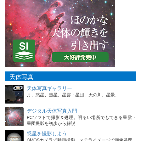
天体写真
天体写真ギャラリー
月、惑星、彗星、星雲・星団、天の川、星景、…
デジタル天体写真入門
PCソフトで撮影＆処理。明るい場所でもできる星雲・
星団撮影を初歩から解説
惑星を撮影しよう
CMOSカメラで動画撮影、ステライメージで画像処理