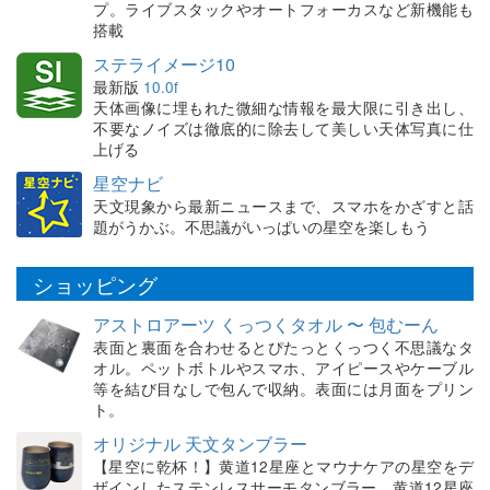
プ。ライブスタックやオートフォーカスなど新機能も
搭載
ステライメージ10
最新版
10.0f
天体画像に埋もれた微細な情報を最大限に引き出し、
不要なノイズは徹底的に除去して美しい天体写真に仕
上げる
星空ナビ
天文現象から最新ニュースまで、スマホをかざすと話
題がうかぶ。不思議がいっぱいの星空を楽しもう
ショッピング
アストロアーツ くっつくタオル 〜 包むーん
表面と裏面を合わせるとぴたっとくっつく不思議なタ
オル。ペットボトルやスマホ、アイピースやケーブル
等を結び目なしで包んで収納。表面には月面をプリン
ト。
オリジナル 天文タンブラー
【星空に乾杯！】黄道12星座とマウナケアの星空をデ
ザインしたステンレスサーモタンブラー。黄道12星座