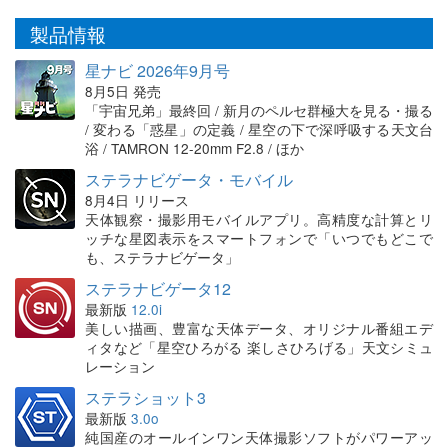
製品情報
星ナビ 2026年9月号
8月5日 発売
「宇宙兄弟」最終回 / 新月のペルセ群極大を見る・撮る
/ 変わる「惑星」の定義 / 星空の下で深呼吸する天文台
浴 / TAMRON 12-20mm F2.8 / ほか
ステラナビゲータ・モバイル
8月4日 リリース
天体観察・撮影用モバイルアプリ。高精度な計算とリ
ッチな星図表示をスマートフォンで「いつでもどこで
も、ステラナビゲータ」
ステラナビゲータ12
最新版
12.0i
美しい描画、豊富な天体データ、オリジナル番組エデ
ィタなど「星空ひろがる 楽しさひろげる」天文シミュ
レーション
ステラショット3
最新版
3.0o
純国産のオールインワン天体撮影ソフトがパワーアッ