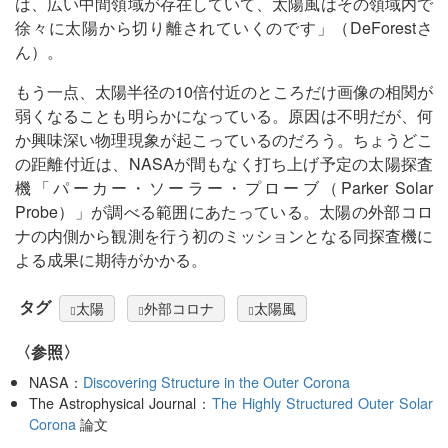
は、広い中間領域が存在していて、太陽風はその領域内で
徐々に太陽から切り離されていくのです」（DeForestさ
ん）。
もう一点、太陽半径の10倍付近のところだけ画像の相関が
弱くなることも明らかになっている。原因は不明だが、何
か興味深い物理現象が起こっているのだろう。ちょうどこ
の距離付近は、NASAが間もなく打ち上げ予定の太陽探査
機「パーカー・ソーラー・プローブ（Parker Solar
Probe）」が調べる範囲にあたっている。太陽の外部コロ
ナの内側から観測を行う初のミッションとなる同探査機に
よる成果に期待がかかる。
タグ
太陽
外部コロナ
太陽風
〈参照〉
NASA：
Discovering Structure in the Outer Corona
The Astrophysical Journal：
The Highly Structured Outer Solar
Corona
論文