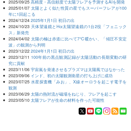
2025/09/25
高精度・高信頼度で太陽フレアを予測するAIを開発
2025/01/07
太陽とよく似た性質の星でもスーパーフレアが100
年に1回起こる
2024/12/24
2025年1月1日 初日の出
2024/10/23
天体望遠鏡とHα太陽望遠鏡の1台2役「フェニック
ス」新発売
2024/04/02
太陽の極は赤道に比べて7℃暖かい、「傾圧不安定
波」の観測から判明
2023/12/22
2024年1月1日 初日の出
2023/12/11
100年前の黒点観測記録が太陽活動の長期変動の研
究に貢献
2023/11/06
宇宙嵐を発達させるプラズマは太陽風ではなかった
2023/09/06
インド、初の太陽観測衛星の打ち上げに成功
2023/07/25
水星探査機「みお」、X線オーロラを起こす電子を
観測
2023/06/29
太陽の熱対流が磁場をねじり、フレアを起こす
2023/05/10
太陽フレアが生命の材料を作った可能性