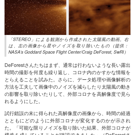
「STEREO」による観測から作成された太陽風の動画。右
は、左の画像から星やノイズを取り除いたもの（提供：
NASA’s Goddard Space Flight Center/Craig DeForest, SwRI）
DeForestさんたちはまず、通常は行わないような長い露出
時間の撮影を何度も繰り返し、コロナ内のかすかな情報を
とらえることを試みた。さらに、データ処理や画像解析の
方法を工夫して画像中のノイズを減らしたり太陽風の動き
の影響を取り除いたりして、外部コロナを高解像度で見ら
れるようにした。
試行錯誤の末に得られた高解像度の画像から、時間の経過
とともにどのように外部コロナが変化するのかが示され
た。「可能な限りノイズを取り除いた結果、外部コロナが
構造を成していることが確認できました」（DeForestさ