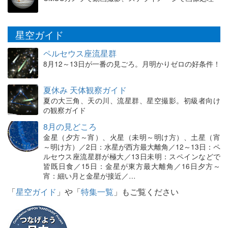
星空ガイド
ペルセウス座流星群
8月12～13日が一番の見ごろ。月明かりゼロの好条件！
夏休み 天体観察ガイド
夏の大三角、天の川、流星群、星空撮影。初級者向け
の観察ガイド
8月の見どころ
金星（夕方～宵）、火星（未明～明け方）、土星（宵
～明け方）／2日：水星が西方最大離角／12～13日：ペ
ルセウス座流星群が極大／13日未明：スペインなどで
皆既日食／15日：金星が東方最大離角／16日夕方～
宵：細い月と金星が接近／…
「
星空ガイド
」や「
特集一覧
」もご覧ください