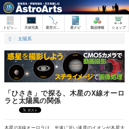
トピックス
天体写真
星空ガイド
星ナビ
製品情報
ショップ
ト
太陽系
ッ
プ
「ひさき」で探る、木星のX線オーロ
ラと太陽風の関係
木星のX線オーロラは、光速に近い速度のイオンが木星大