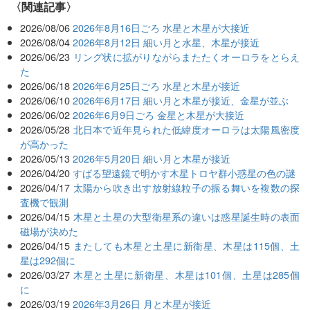
関連記事
2026/08/06
2026年8月16日ごろ 水星と木星が大接近
2026/08/04
2026年8月12日 細い月と水星、木星が接近
2026/06/23
リング状に拡がりながらまたたくオーロラをとらえ
た
2026/06/18
2026年6月25日ごろ 水星と木星が接近
2026/06/10
2026年6月17日 細い月と木星が接近、金星が並ぶ
2026/06/02
2026年6月9日ごろ 金星と木星が大接近
2026/05/28
北日本で近年見られた低緯度オーロラは太陽風密度
が高かった
2026/05/13
2026年5月20日 細い月と木星が接近
2026/04/20
すばる望遠鏡で明かす木星トロヤ群小惑星の色の謎
2026/04/17
太陽から吹き出す放射線粒子の振る舞いを複数の探
査機で観測
2026/04/15
木星と土星の大型衛星系の違いは惑星誕生時の表面
磁場が決めた
2026/04/15
またしても木星と土星に新衛星、木星は115個、土
星は292個に
2026/03/27
木星と土星に新衛星、木星は101個、土星は285個
に
2026/03/19
2026年3月26日 月と木星が接近