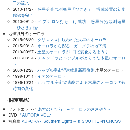
子の流れ
2013/11/27 -
惑星分光観測衛星「ひさき」、搭載装置の初期
確認を完了
2013/09/15 -
イプシロン打ち上げ成功 惑星分光観測衛星
「ひさき」誕生
地球以外のオーロラ：
2015/03/20 -
クリスマスに現われた火星のオーロラ
2015/03/13 -
オーロラから探る、ガニメデの地下海
2010/09/27 -
土星のオーロラが1日で変化するようす
2007/03/14 -
チャンドラとハッブルがとらえた木星のオーロ
ラ
2000/12/28 -
ハッブル宇宙望遠鏡最新画像集
木星のオーロラ
1998/10/14 -
イオのオーロラ
1996/10/24 -
ハッブル宇宙望遠鏡による木星のオーロラの短
時間の変化
〈関連商品〉
フォトエッセイ
あすのとびら ～オーロラのささやき～
DVD
「AURORA VOL.1」
写真集
AURORA～Southern Lights～ & SOUTHERN CROSS