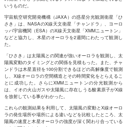
いうものだ。
宇宙航空研究開発機構（JAXA）の惑星分光観測衛星「ひ
さき」は、NASAのX線天文衛星「チャンドラ」、ヨーロ
ッパ宇宙機関（ESA）のX線天文衛星「XMMニュートン」
などと協力し、木星のオーロラを2週間にわたって観測し
た。
「ひさき」は太陽風との関連が強いオーロラを観測し、太
陽風変動のタイミングとの関係を見積もった。また、チャ
ンドラは木星直径を100分割できるほどの高解像度で観測
し、X線オーロラの空間構造とその時間変化をとらえるこ
とに成功した。さらにXMMニュートンの分光観測から
は、イオの火山ガスや太陽風に存在しうる酸素原子がX線
を放射している事がわかった。
これらの観測結果を利用して、太陽風の変動とX線オーロ
ラの発生場所や場所による違いなどを比較したところ、太
陽風の速度と木星オーロラの強度が深く関わり合っている