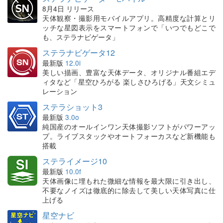
8月4日 リリース
天体観察・撮影用モバイルアプリ。高精度な計算とリ
ッチな星図表示をスマートフォンで「いつでもどこで
も、ステラナビゲータ」
ステラナビゲータ12
最新版
12.0i
美しい描画、豊富な天体データ、オリジナル番組エデ
ィタなど「星空ひろがる 楽しさひろげる」天文シミュ
レーション
ステラショット3
最新版
3.0o
純国産のオールインワン天体撮影ソフトがパワーアッ
プ。ライブスタックやオートフォーカスなど新機能も
搭載
ステライメージ10
最新版
10.0f
天体画像に埋もれた微細な情報を最大限に引き出し、
不要なノイズは徹底的に除去して美しい天体写真に仕
上げる
星空ナビ