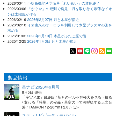
2026/03/11
小型高機能科学衛星「れいめい」の運用終了
2026/03/06
「かぐや」の観測で発見、月を取り巻く希薄なイオ
ンは太陽風が作る
2026/02/19
2026年2月27日 月と木星が接近
2026/02/18
イオ由来のオーロラを利用して木星プラズマの形を
求める
2026/01/02
2026年1月10日 木星がふたご座で衝
2025/12/25
2026年1月3日 月と木星が接近
製品情報
星ナビ 2026年9月号
8月5日 発売
「宇宙兄弟」最終回 / 新月のペルセ群極大を見る・撮る
/ 変わる「惑星」の定義 / 星空の下で深呼吸する天文台
浴 / TAMRON 12-20mm F2.8 / ほか
ステラナビゲータ・モバイル