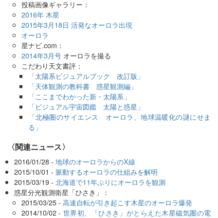
投稿画像ギャラリー：
2016年 木星
2015年3月18日 活発なオーロラ出現
オーロラ
星ナビ.com：
2014年3月号
オーロラを撮る
こだわり天文書評：
「太陽系ビジュアルブック 改訂版」
「天体観測の教科書 惑星観測編」
「ここまでわかった新・太陽系」
「ビジュアル宇宙図鑑 太陽と惑星」
「北極圏のサイエンス オーロラ、地球温暖化の謎にせま
る」
〈関連ニュース〉
2016/01/28 -
地球のオーロラからのX線
2015/10/01 -
脈動するオーロラの仕組みを解明
2015/03/19 -
北海道で11年ぶりにオーロラを観測
惑星分光観測衛星「ひさき」：
2015/03/25 -
高速自転が引き起こす木星のオーロラ爆発
2014/10/02 -
世界初、「ひさき」がとらえた木星磁気圏の電