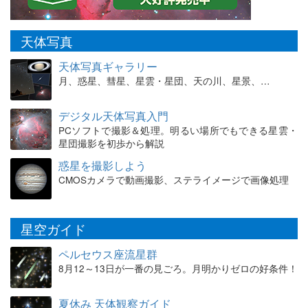
天体写真
天体写真ギャラリー
月、惑星、彗星、星雲・星団、天の川、星景、…
デジタル天体写真入門
PCソフトで撮影＆処理。明るい場所でもできる星雲・
星団撮影を初歩から解説
惑星を撮影しよう
CMOSカメラで動画撮影、ステライメージで画像処理
星空ガイド
ペルセウス座流星群
8月12～13日が一番の見ごろ。月明かりゼロの好条件！
夏休み 天体観察ガイド