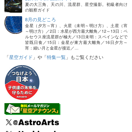
夏の大三角、天の川、流星群、星空撮影。初級者向け
の観察ガイド
8月の見どころ
金星（夕方～宵）、火星（未明～明け方）、土星（宵
～明け方）／2日：水星が西方最大離角／12～13日：ペ
ルセウス座流星群が極大／13日未明：スペインなどで
皆既日食／15日：金星が東方最大離角／16日夕方～
宵：細い月と金星が接近／…
「
星空ガイド
」や「
特集一覧
」もご覧ください