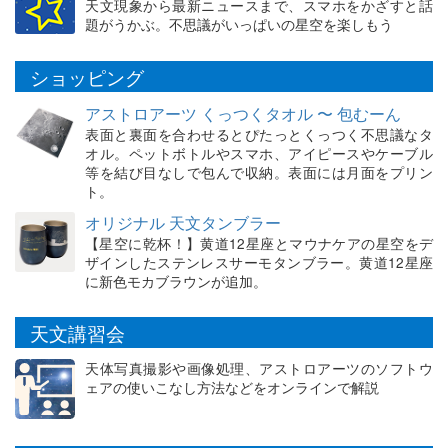
天文現象から最新ニュースまで、スマホをかざすと話
題がうかぶ。不思議がいっぱいの星空を楽しもう
ショッピング
アストロアーツ くっつくタオル 〜 包むーん
表面と裏面を合わせるとぴたっとくっつく不思議なタ
オル。ペットボトルやスマホ、アイピースやケーブル
等を結び目なしで包んで収納。表面には月面をプリン
ト。
オリジナル 天文タンブラー
【星空に乾杯！】黄道12星座とマウナケアの星空をデ
ザインしたステンレスサーモタンブラー。黄道12星座
に新色モカブラウンが追加。
天文講習会
天体写真撮影や画像処理、アストロアーツのソフトウ
ェアの使いこなし方法などをオンラインで解説