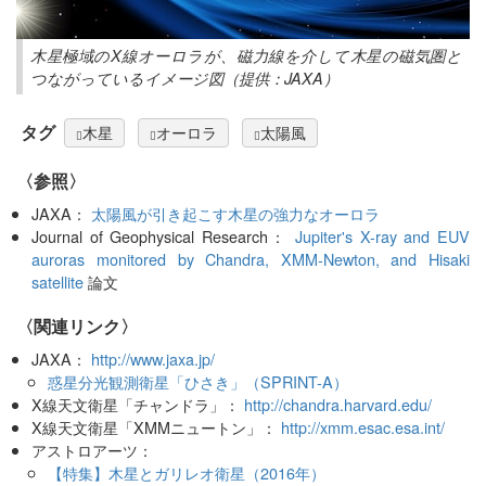
木星極域のX線オーロラが、磁力線を介して木星の磁気圏と
つながっているイメージ図（提供：JAXA）
タグ
木星
オーロラ
太陽風
〈参照〉
JAXA：
太陽風が引き起こす木星の強力なオーロラ
Journal of Geophysical Research：
Jupiter's X-ray and EUV
auroras monitored by Chandra, XMM-Newton, and Hisaki
satellite
論文
〈関連リンク〉
JAXA：
http://www.jaxa.jp/
惑星分光観測衛星「ひさき」（SPRINT-A）
X線天文衛星「チャンドラ」：
http://chandra.harvard.edu/
X線天文衛星「XMMニュートン」：
http://xmm.esac.esa.int/
アストロアーツ：
【特集】木星とガリレオ衛星（2016年）