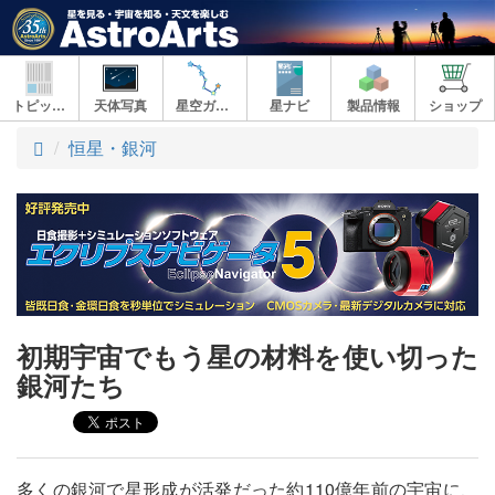
トピックス
天体写真
星空ガイド
星ナビ
製品情報
ショップ
ト
恒星・銀河
ッ
プ
初期宇宙でもう星の材料を使い切った
銀河たち
多くの銀河で星形成が活発だった約110億年前の宇宙に、