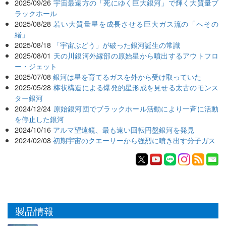
2025/09/26
宇宙最遠方の「死にゆく巨大銀河」で輝く大質量ブ
ラックホール
2025/08/28
若い大質量星を成長させる巨大ガス流の「へその
緒」
2025/08/18
「宇宙ぶどう」が破った銀河誕生の常識
2025/08/01
天の川銀河外縁部の原始星から噴出するアウトフロ
ー・ジェット
2025/07/08
銀河は星を育てるガスを外から受け取っていた
2025/05/28
棒状構造による爆発的星形成を見せる太古のモンス
ター銀河
2024/12/24
原始銀河団でブラックホール活動により一斉に活動
を停止した銀河
2024/10/16
アルマ望遠鏡、最も遠い回転円盤銀河を発見
2024/02/08
初期宇宙のクエーサーから強烈に噴き出す分子ガス
製品情報