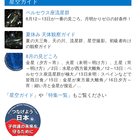
星空ガイド
ペルセウス座流星群
8月12～13日が一番の見ごろ。月明かりゼロの好条件！
夏休み 天体観察ガイド
夏の大三角、天の川、流星群、星空撮影。初級者向け
の観察ガイド
8月の見どころ
金星（夕方～宵）、火星（未明～明け方）、土星（宵
～明け方）／2日：水星が西方最大離角／12～13日：ペ
ルセウス座流星群が極大／13日未明：スペインなどで
皆既日食／15日：金星が東方最大離角／16日夕方～
宵：細い月と金星が接近／…
「
星空ガイド
」や「
特集一覧
」もご覧ください