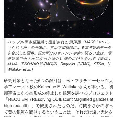
ハッブル宇宙望遠鏡で撮影された銀河団「MACSJ 0138」
（くじら座）の画像に、アルマ望遠鏡による電波観測データ
を合成した画像。拡大部分のオレンジや赤の明るい点は、電
波観測で明らかになった冷たい塵の広がりを示す（提供：
ALMA (ESO/NAOJ/NRAO)/S. Dagnello (NRAO), STScI, K.
Whitaker et al.）
研究対象となった6つの銀河は、米・マサチューセッツ大
学アマースト校のKatherine E. Whitakerさんが率いる、初
期宇宙にある星形成の停止した銀河を調べるプロジェクト
「REQUIEM（REsolving QUIEscent Magnified galaxies at
high redshift）」で観測されたものだ。時間をさかのぼっ
て昔の銀河を観測するということは、それだけ遠い天体を