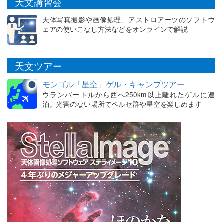
天文講習会
天体写真撮影や画像処理、アストロアーツのソフトウ
ェアの使いこなし方法などをオンラインで解説
天文ツアー
モンゴル「星空」ゲル・キャンプツアー
ウランバートルから西へ250km以上離れたゲルに連
泊。光害のない場所でペルセ群や星空を楽しめます