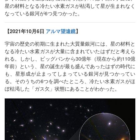
星の材料となる冷たい水素ガスが枯渇して星が生まれなく
なっている銀河が6つ見つかった。
【2021年10月6日
アルマ望遠鏡
】
宇宙の歴史の初期に生まれた大質量銀河には、星の材料と
なる冷たい水素ガスが大量に含まれていたはずだと考えら
れる。しかし、ビッグバンから30億年（現在から約110億
年前）という、星の誕生が最も盛んであったはずの時代に
も、星形成が止まってしまっている銀河が見つかってい
る。そのうちの6つを調べたところ、冷たい水素ガスがほ
ぼ枯渇した「ガス欠」状態にあることがわかった。