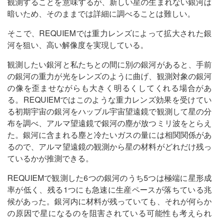
観測することを意味するが、新しい星の生まれない銀河は
暗いため、そのままでは詳細に調べることは難しい。
そこで、REQUIEMでは重力レンズによって拡大された銀
河を狙い、高い解像度を実現している。
観測したい銀河と私たちとの間に別の銀河があると、手前
の銀河の重力が光をレンズのように曲げ、観測対象の銀河
の像を歪ませながらも大きく明るくしてくれる場合があ
る。REQUIEMではこのような重力レンズ効果を受けてい
る初期宇宙の銀河をハッブル宇宙望遠鏡で観測して星の分
布を調べ、アルマ望遠鏡で銀河の塵が放つミリ波をとらえ
た。銀河に含まれる塵と冷たいガスの量には相関関係があ
るので、アルマ望遠鏡の観測から星の材料がどれだけ残っ
ているかが推測できる。
REQUIEMで観測した6つの銀河のうち5つは極端に星形成
率が低く、残る1つにも急速に生産ペースが落ちている兆
候があった。銀河内に材料が残っていても、それが何らか
の原因で星になるのを阻害されている可能性も考えられ