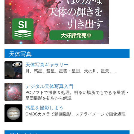
天体写真
天体写真ギャラリー
月、惑星、彗星、星雲・星団、天の川、星景、…
デジタル天体写真入門
PCソフトで撮影＆処理。明るい場所でもできる星雲・
星団撮影を初歩から解説
惑星を撮影しよう
CMOSカメラで動画撮影、ステライメージで画像処理