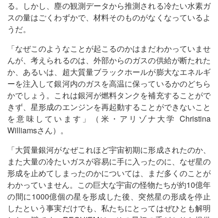
る。しかし、塵の観測データから推測される冷たい水素ガ
スの量はごくわずかで、材料そのものがなくなっているよ
うだ。
「なぜこのようなことが起こるのかはまだわかっていませ
んが、考えられるのは、外部からのガスの供給が断たれた
か、あるいは、超大質量ブラックホールが膨大なエネルギ
ーを注入して銀河内のガスを高温に保っているかのどちら
かでしょう。これは銀河が燃料タンクを補充することがで
きず、星形成のエンジンを再起動することができないこと
を意味しています」（米・アリゾナ大学 Christina
Williamsさん）。
「大質量銀河がなぜこれほど宇宙初期に形成されたのか、
また大量の冷たいガスが容易に手に入ったのに、なぜ星の
形成を止めてしまったのかについては、まだ多くのことが
わかっていません。この巨大な宇宙の怪物たちが約10億年
の間に1000億個の星を形成した後、突然星の形成を停止
したという事実だけでも、私たちにとってはぜひとも解明