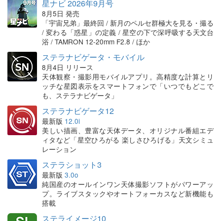
星ナビ 2026年9月号
8月5日 発売
「宇宙兄弟」最終回 / 新月のペルセ群極大を見る・撮る
/ 変わる「惑星」の定義 / 星空の下で深呼吸する天文台
浴 / TAMRON 12-20mm F2.8 / ほか
ステラナビゲータ・モバイル
8月4日 リリース
天体観察・撮影用モバイルアプリ。高精度な計算とリ
ッチな星図表示をスマートフォンで「いつでもどこで
も、ステラナビゲータ」
ステラナビゲータ12
最新版
12.0i
美しい描画、豊富な天体データ、オリジナル番組エデ
ィタなど「星空ひろがる 楽しさひろげる」天文シミュ
レーション
ステラショット3
最新版
3.0o
純国産のオールインワン天体撮影ソフトがパワーアッ
プ。ライブスタックやオートフォーカスなど新機能も
搭載
ステライメージ10