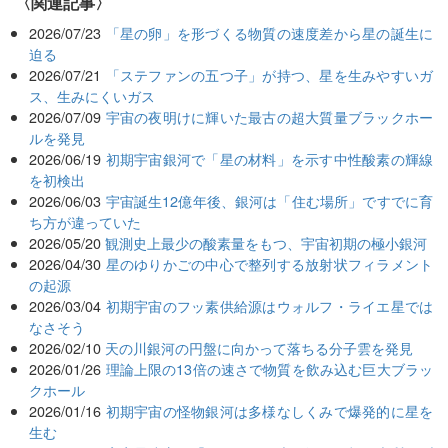
関連記事
2026/07/23
「星の卵」を形づくる物質の速度差から星の誕生に
迫る
2026/07/21
「ステファンの五つ子」が持つ、星を生みやすいガ
ス、生みにくいガス
2026/07/09
宇宙の夜明けに輝いた最古の超大質量ブラックホー
ルを発見
2026/06/19
初期宇宙銀河で「星の材料」を示す中性酸素の輝線
を初検出
2026/06/03
宇宙誕生12億年後、銀河は「住む場所」ですでに育
ち方が違っていた
2026/05/20
観測史上最少の酸素量をもつ、宇宙初期の極小銀河
2026/04/30
星のゆりかごの中心で整列する放射状フィラメント
の起源
2026/03/04
初期宇宙のフッ素供給源はウォルフ・ライエ星では
なさそう
2026/02/10
天の川銀河の円盤に向かって落ちる分子雲を発見
2026/01/26
理論上限の13倍の速さで物質を飲み込む巨大ブラッ
クホール
2026/01/16
初期宇宙の怪物銀河は多様なしくみで爆発的に星を
生む