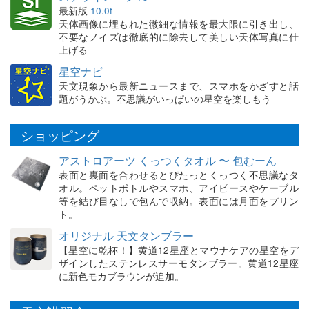
最新版
10.0f
天体画像に埋もれた微細な情報を最大限に引き出し、
不要なノイズは徹底的に除去して美しい天体写真に仕
上げる
星空ナビ
天文現象から最新ニュースまで、スマホをかざすと話
題がうかぶ。不思議がいっぱいの星空を楽しもう
ショッピング
アストロアーツ くっつくタオル 〜 包むーん
表面と裏面を合わせるとぴたっとくっつく不思議なタ
オル。ペットボトルやスマホ、アイピースやケーブル
等を結び目なしで包んで収納。表面には月面をプリン
ト。
オリジナル 天文タンブラー
【星空に乾杯！】黄道12星座とマウナケアの星空をデ
ザインしたステンレスサーモタンブラー。黄道12星座
に新色モカブラウンが追加。