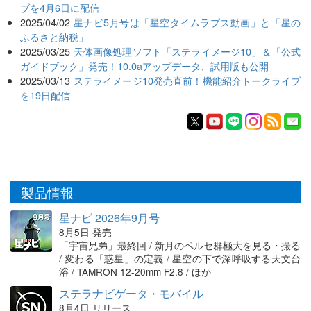
ブを4月6日に配信
2025/04/02
星ナビ5月号は「星空タイムラプス動画」と「星の
ふるさと納税」
2025/03/25
天体画像処理ソフト「ステライメージ10」＆「公式
ガイドブック」発売！10.0aアップデータ、試用版も公開
2025/03/13
ステライメージ10発売直前！機能紹介トークライブ
を19日配信
製品情報
星ナビ 2026年9月号
8月5日 発売
「宇宙兄弟」最終回 / 新月のペルセ群極大を見る・撮る
/ 変わる「惑星」の定義 / 星空の下で深呼吸する天文台
浴 / TAMRON 12-20mm F2.8 / ほか
ステラナビゲータ・モバイル
8月4日 リリース