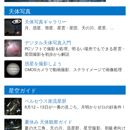
天体写真
天体写真ギャラリー
月、惑星、彗星、星雲・星団、天の川、星景、…
デジタル天体写真入門
PCソフトで撮影＆処理。明るい場所でもできる星雲・
星団撮影を初歩から解説
惑星を撮影しよう
CMOSカメラで動画撮影、ステライメージで画像処理
星空ガイド
ペルセウス座流星群
8月12～13日が一番の見ごろ。月明かりゼロの好条件！
夏休み 天体観察ガイド
夏の大三角、天の川、流星群、星空撮影。初級者向け