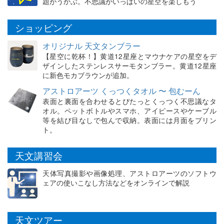
題がうかぶ。不思議がいっぱいの星空を楽しもう
ショッピング
オリジナル 天文タンブラー
【星空に乾杯！】黄道12星座とマウナケアの星空をデ
ザインしたステンレスサーモタンブラー。黄道12星座
に新色モカブラウンが追加。
アストロアーツ くっつくタオル 〜 包むーん
表面と裏面を合わせるとぴたっとくっつく不思議なタ
オル。ペットボトルやスマホ、アイピースやケーブル
等を結び目なしで包んで収納。表面には月面をプリン
ト。
天文講習会
天体写真撮影や画像処理、アストロアーツのソフトウ
ェアの使いこなし方法などをオンラインで解説
天文ツアー