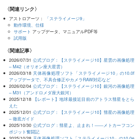
〈関連リンク〉
アストロアーツ：
「ステライメージ9」
動作環境、仕様
サポート
アップデータ、マニュアルPDF等
試用版
関連記事
2026/07/31
公式ブログ：【ステライメージ10】星雲の画像処理
– M42（オリオン座大星雲）
2026/03/18
天体画像処理ソフト「ステライメージ10」の10.0f
アップデータで、不具合修正やカメラRAW対応など
2026/02/04
公式ブログ：【ステライメージ10】銀河の画像処理
– M31（アンドロメダ座大銀河）
2025/12/18
【レポート】地球最接近目前のアトラス彗星をとら
えた
2025/12/01
公式ブログ：【ステライメージ10】彗星の画像処理
– 徹底ガイド
2025/10/30
公式ブログ：彗星よ、止まれ！――メトカーフコン
ポジット奮闘記
2025/10/28
天体画像処理ソフト「ステライメージ10」の10.0e