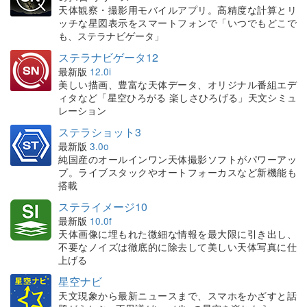
天体観察・撮影用モバイルアプリ。高精度な計算とリ
ッチな星図表示をスマートフォンで「いつでもどこで
も、ステラナビゲータ」
ステラナビゲータ12
最新版
12.0i
美しい描画、豊富な天体データ、オリジナル番組エデ
ィタなど「星空ひろがる 楽しさひろげる」天文シミュ
レーション
ステラショット3
最新版
3.0o
純国産のオールインワン天体撮影ソフトがパワーアッ
プ。ライブスタックやオートフォーカスなど新機能も
搭載
ステライメージ10
最新版
10.0f
天体画像に埋もれた微細な情報を最大限に引き出し、
不要なノイズは徹底的に除去して美しい天体写真に仕
上げる
星空ナビ
天文現象から最新ニュースまで、スマホをかざすと話