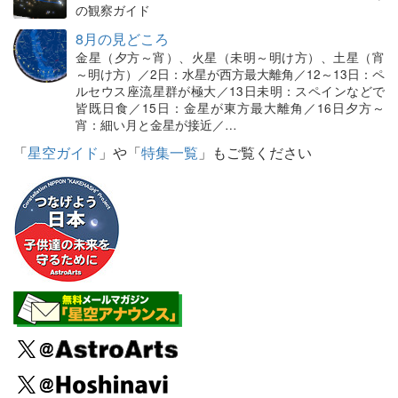
の観察ガイド
8月の見どころ
金星（夕方～宵）、火星（未明～明け方）、土星（宵
～明け方）／2日：水星が西方最大離角／12～13日：ペ
ルセウス座流星群が極大／13日未明：スペインなどで
皆既日食／15日：金星が東方最大離角／16日夕方～
宵：細い月と金星が接近／…
「
星空ガイド
」や「
特集一覧
」もご覧ください