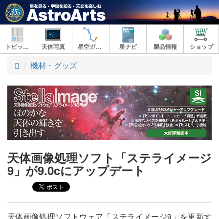
トピックス
天体写真
星空ガイド
星ナビ
製品情報
ショップ
ト
機材・グッズ
ッ
プ
天体画像処理ソフト「ステライメージ
9」が9.0cにアップデート
天体画像処理ソフトウェア「ステライメージ9」を更新す