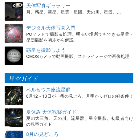
天体写真ギャラリー
月、惑星、彗星、星雲・星団、天の川、星景、…
デジタル天体写真入門
PCソフトで撮影＆処理。明るい場所でもできる星雲・
星団撮影を初歩から解説
惑星を撮影しよう
CMOSカメラで動画撮影、ステライメージで画像処理
星空ガイド
ペルセウス座流星群
8月12～13日が一番の見ごろ。月明かりゼロの好条件！
夏休み 天体観察ガイド
夏の大三角、天の川、流星群、星空撮影。初級者向け
の観察ガイド
8月の見どころ