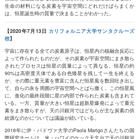
生命の材料になる炭素を宇宙空間にどれだけばらまくか
は、恒星誕生時の質量で決まることがわかった。
【2020年7月13日
カリフォルニア大学サンタクルーズ
校
】
宇宙に存在する全ての炭素原子は、恒星内の核融合反応に
よって作られたものだが、その炭素が宇宙空間にまき散ら
されたプロセスは恒星の質量によって異なる。恒星の約
90%は高密度天体である白色矮星を残して一生を終える
が、その際に重元素を豊富に含んだ恒星風を数回吐き出し
て、自らの灰を周囲の宇宙空間へとばら撒く。この恒星風
に、進化の最終段階に星の内部で作られた炭素も含まれて
いる。一方、質量が大きい恒星は超新星爆発によって重元
素をまき散らすが、天の川銀河ではどちらが主な炭素の供
給源なのかについては議論が続いている。
2018年に伊・パドヴァ大学のPaola Marigoさんたちの国
際研究チームは、米・ハワイのケック天文台で天の川銀河