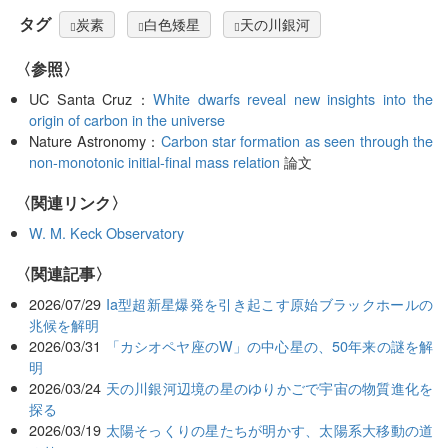
タグ
炭素
白色矮星
天の川銀河
〈参照〉
UC Santa Cruz：
White dwarfs reveal new insights into the
origin of carbon in the universe
Nature Astronomy：
Carbon star formation as seen through the
non-monotonic initial-final mass relation
論文
〈関連リンク〉
W. M. Keck Observatory
関連記事
2026/07/29
Ia型超新星爆発を引き起こす原始ブラックホールの
兆候を解明
2026/03/31
「カシオペヤ座のW」の中心星の、50年来の謎を解
明
2026/03/24
天の川銀河辺境の星のゆりかごで宇宙の物質進化を
探る
2026/03/19
太陽そっくりの星たちが明かす、太陽系大移動の道