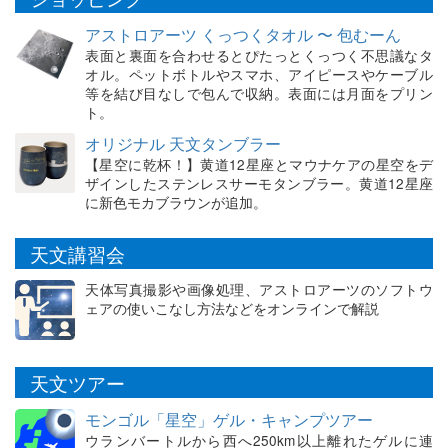
アストロアーツ くっつくタオル 〜 包むーん
表面と裏面を合わせるとぴたっとくっつく不思議なタ
オル。ペットボトルやスマホ、アイピースやケーブル
等を結び目なしで包んで収納。表面には月面をプリン
ト。
オリジナル 天文タンブラー
【星空に乾杯！】黄道12星座とマウナケアの星空をデ
ザインしたステンレスサーモタンブラー。黄道12星座
に新色モカブラウンが追加。
天文講習会
天体写真撮影や画像処理、アストロアーツのソフトウ
ェアの使いこなし方法などをオンラインで解説
天文ツアー
モンゴル「星空」ゲル・キャンプツアー
ウランバートルから西へ250km以上離れたゲルに連