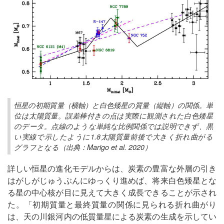
恒星の初期質量（横軸）と白色矮星の質量（縦軸）の関係。単
位は太陽質量。誤差棒付きの点は実際に観測された白色矮星
のデータ。点線のような単純な比例関係では説明できず、黒
い実線で示したように1.8太陽質量前後で大きく折れ曲がる
グラフとなる（出典：Marigo et al. 2020）
詳しい恒星の進化モデルからは、炭素の豊富な外層の引き
はがしがじゅうぶんにゆっくり進めば、将来白色矮星とな
る星の中心核が目に見えて大きく成長できることが示され
た。「初期質量と最終質量の関係に見られる折れ曲がり
は、天の川銀河内の低質量星による炭素の生成を示してい