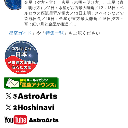
金星（夕方～宵）、火星（未明～明け方）、土星（宵
～明け方）／2日：水星が西方最大離角／12～13日：ペ
ルセウス座流星群が極大／13日未明：スペインなどで
皆既日食／15日：金星が東方最大離角／16日夕方～
宵：細い月と金星が接近／…
「
星空ガイド
」や「
特集一覧
」もご覧ください