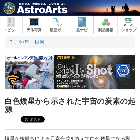
トピックス
天体写真
星空ガイド
星ナビ
製品情報
ショップ
ト
恒星・銀河
ッ
プ
白色矮星から示された宇宙の炭素の起
源
恒星が核融合による元素合成を終えて白色矮星になる際、