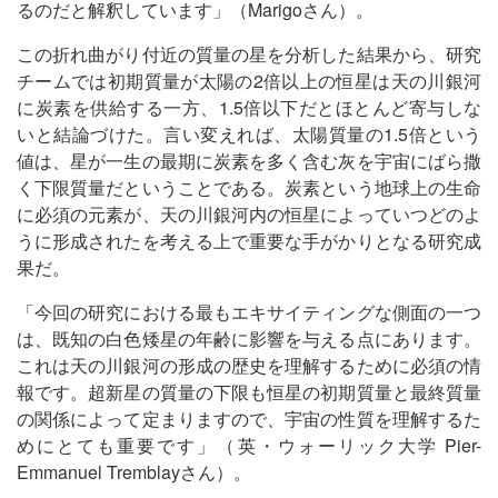
るのだと解釈しています」（Marigoさん）。
この折れ曲がり付近の質量の星を分析した結果から、研究
チームでは初期質量が太陽の2倍以上の恒星は天の川銀河
に炭素を供給する一方、1.5倍以下だとほとんど寄与しな
いと結論づけた。言い変えれば、太陽質量の1.5倍という
値は、星が一生の最期に炭素を多く含む灰を宇宙にばら撒
く下限質量だということである。炭素という地球上の生命
に必須の元素が、天の川銀河内の恒星によっていつどのよ
うに形成されたを考える上で重要な手がかりとなる研究成
果だ。
「今回の研究における最もエキサイティングな側面の一つ
は、既知の白色矮星の年齢に影響を与える点にあります。
これは天の川銀河の形成の歴史を理解するために必須の情
報です。超新星の質量の下限も恒星の初期質量と最終質量
の関係によって定まりますので、宇宙の性質を理解するた
めにとても重要です」（英・ウォーリック大学 Pier-
Emmanuel Tremblayさん）。