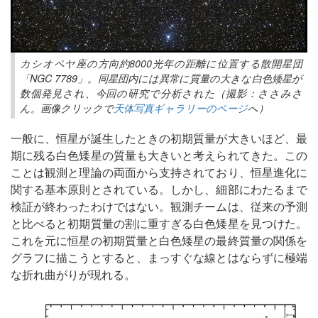
カシオペヤ座の方向約8000光年の距離に位置する散開星団
「NGC 7789」。同星団内には異常に質量の大きな白色矮星が
数個発見され、今回の研究で分析された（撮影：ささみさ
ん。画像クリックで
天体写真ギャラリーのページ
へ）
一般に、恒星が誕生したときの初期質量が大きいほど、最
期に残る白色矮星の質量も大きいと考えられてきた。この
ことは観測と理論の両面から支持されており、恒星進化に
関する基本原則とされている。しかし、細部にわたるまで
検証が終わったわけではない。観測チームは、従来の予測
と比べると初期質量の割に重すぎる白色矮星を見つけた。
これを元に恒星の初期質量と白色矮星の最終質量の関係を
グラフに描こうとすると、まっすぐな線とはならずに極端
な折れ曲がりが現れる。