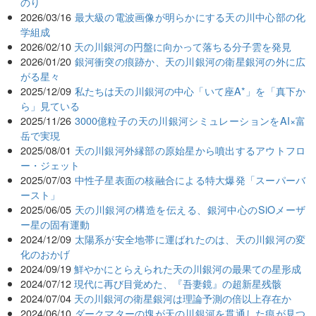
のり
2026/03/16
最大級の電波画像が明らかにする天の川中心部の化
学組成
2026/02/10
天の川銀河の円盤に向かって落ちる分子雲を発見
2026/01/20
銀河衝突の痕跡か、天の川銀河の衛星銀河の外に広
がる星々
2025/12/09
私たちは天の川銀河の中心「いて座A*」を「真下か
ら」見ている
2025/11/26
3000億粒子の天の川銀河シミュレーションをAI×富
岳で実現
2025/08/01
天の川銀河外縁部の原始星から噴出するアウトフロ
ー・ジェット
2025/07/03
中性子星表面の核融合による特大爆発「スーパーバ
ースト」
2025/06/05
天の川銀河の構造を伝える、銀河中心のSiOメーザ
ー星の固有運動
2024/12/09
太陽系が安全地帯に運ばれたのは、天の川銀河の変
化のおかげ
2024/09/19
鮮やかにとらえられた天の川銀河の最果ての星形成
2024/07/12
現代に再び目覚めた、『吾妻鏡』の超新星残骸
2024/07/04
天の川銀河の衛星銀河は理論予測の倍以上存在か
2024/06/10
ダークマターの塊が天の川銀河を貫通した痕が見つ