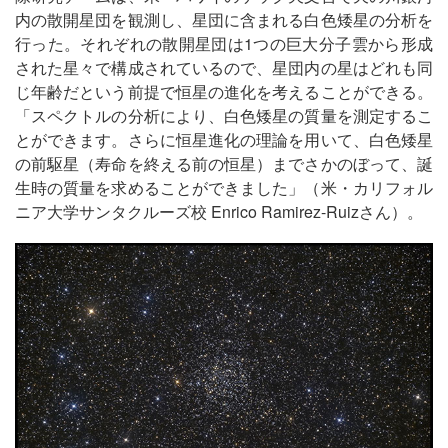
内の散開星団を観測し、星団に含まれる白色矮星の分析を
行った。それぞれの散開星団は1つの巨大分子雲から形成
された星々で構成されているので、星団内の星はどれも同
じ年齢だという前提で恒星の進化を考えることができる。
「スペクトルの分析により、白色矮星の質量を測定するこ
とができます。さらに恒星進化の理論を用いて、白色矮星
の前駆星（寿命を終える前の恒星）までさかのぼって、誕
生時の質量を求めることができました」（米・カリフォル
ニア大学サンタクルーズ校 Enrico Ramirez-Ruizさん）。