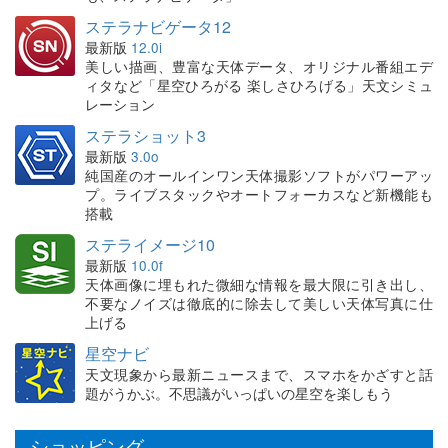
ステラナビゲータ12
最新版
12.0i
美しい描画、豊富な天体データ、オリジナル番組エデ
ィタなど「星空ひろがる 楽しさひろげる」天文シミュ
レーション
ステラショット3
最新版
3.0o
純国産のオールインワン天体撮影ソフトがパワーアッ
プ。ライブスタックやオートフォーカスなど新機能も
搭載
ステライメージ10
最新版
10.0f
天体画像に埋もれた微細な情報を最大限に引き出し、
不要なノイズは徹底的に除去して美しい天体写真に仕
上げる
星空ナビ
天文現象から最新ニュースまで、スマホをかざすと話
題がうかぶ。不思議がいっぱいの星空を楽しもう
ショッピング