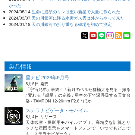
かった
2024/05/14
生命に必須のリンは重い新星で大量に作られた
2024/03/07
天の川銀河に降る水素ガス雲は外からやって来た
2024/01/19
天の川銀河の折り重なる磁場を初めて測定
製品情報
星ナビ 2026年9月号
8月5日 発売
「宇宙兄弟」最終回 / 新月のペルセ群極大を見る・撮る
/ 変わる「惑星」の定義 / 星空の下で深呼吸する天文台
浴 / TAMRON 12-20mm F2.8 / ほか
ステラナビゲータ・モバイル
8月4日 リリース
天体観察・撮影用モバイルアプリ。高精度な計算とリ
ッチな星図表示をスマートフォンで「いつでもどこで
も、ステラナビゲータ」