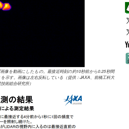
画像を動画にしたもの。最接近時刻の約10秒前から0.25秒間
を示す。画像は左右反転している（提供：JAXA、前橋工科大
業技術総合研究所）