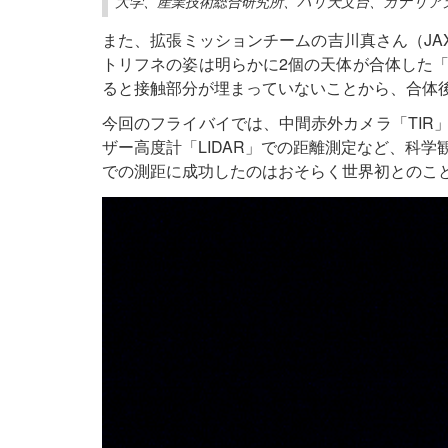
大学、産業技術総合研究所、パリ天文台、カナリア
また、拡張ミッションチームの吉川真さん（JA
トリフネの姿は明らかに2個の天体が合体した「接触連星
ると接触部分が埋まっていないことから、合体
今回のフライバイでは、中間赤外カメラ「TIR」
ザー高度計「LIDAR」での距離測定など、科学
での測距に成功したのはおそらく世界初とのこ