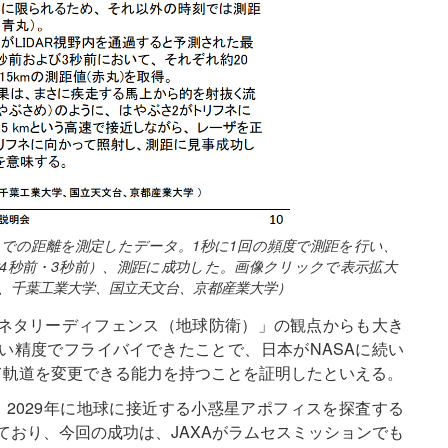
までの距離を測定したデータ。1秒に1回の頻度で測距を行い、
約4秒前・3秒前）、測距に成功した。画像クリックで表示拡大
校、千葉工業大学、国立天文台、京都産業大学）
ネタリーディフェンス（地球防衛）」の観点からも大き
い精度でフライバイできたことで、日本がNASAに続い
て軌道を変更できる能力を持つことを証明したといえる。
、2029年に地球に接近する小惑星アポフィスを探査する
ており、今回の成功は、JAXAがラムセスミッションでも