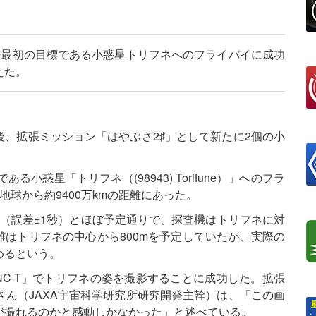
の最初の目標である小惑星トリフネへのフライバイに成功
えた。
た後、拡張ミッション「はやぶさ2♯」として新たに2個の小
小惑星「トリフネ（(98943) Torifune）」へのフラ
球から約9400万kmの距離にあった。
0秒（誤差±1秒）とほぼ予定通りで、探査機はトリフネに対
距離はトリフネの中心から800mを予定していたが、実際の
めるという。
C-T」でトリフネの姿を撮影することに成功した。拡張
ん（JAXA宇宙科学研究所研究開発主幹）は、「この画
が撮れるのかと感動しかなかった」と述べている。