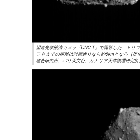
望遠光学航法カメラ「ONC-T」で撮影した、トリ
フネまでの距離は計画通りなら約5kmとなる（提供
総合研究所、パリ天文台、カナリア天体物理研究所