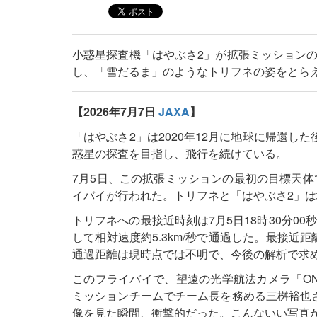
小惑星探査機「はやぶさ2」が拡張ミッション
し、「雪だるま」のようなトリフネの姿をとら
【2026年7月7日
JAXA
】
「はやぶさ2」は2020年12月に地球に帰還し
惑星の探査を目指し、飛行を続けている。
7月5日、この拡張ミッションの最初の目標天体である
イバイが行われた。トリフネと「はやぶさ2」は地
トリフネへの最接近時刻は7月5日18時30分0
して相対速度約5.3km/秒で通過した。最接近
通過距離は現時点では不明で、今後の解析で求
このフライバイで、望遠の光学航法カメラ「ON
ミッションチームでチーム長を務める三桝裕也さ
像を見た瞬間、衝撃的だった。こんないい写真