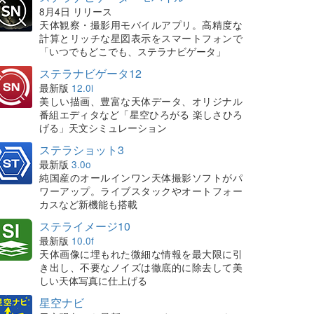
8月4日 リリース
天体観察・撮影用モバイルアプリ。高精度な
計算とリッチな星図表示をスマートフォンで
「いつでもどこでも、ステラナビゲータ」
ステラナビゲータ12
最新版
12.0i
美しい描画、豊富な天体データ、オリジナル
番組エディタなど「星空ひろがる 楽しさひろ
げる」天文シミュレーション
ステラショット3
最新版
3.0o
純国産のオールインワン天体撮影ソフトがパ
ワーアップ。ライブスタックやオートフォー
カスなど新機能も搭載
ステライメージ10
最新版
10.0f
天体画像に埋もれた微細な情報を最大限に引
き出し、不要なノイズは徹底的に除去して美
しい天体写真に仕上げる
星空ナビ