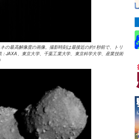
フネの最高解像度の画像。撮影時刻は最接近の約1秒前で、トリ
：JAXA、東京大学、千葉工業大学、東京科学大学、産業技術
）