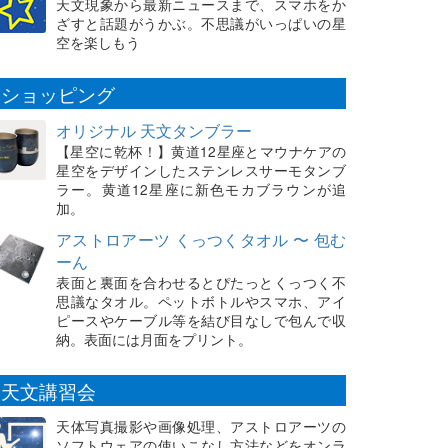
天文現象から最新ニュースまで、スマホをか
ざすと話題がうかぶ。不思議がいっぱいの星
空を楽しもう
ショッピング
オリジナル 天文タンブラー
【星空に乾杯！】黄道12星座とマウナケアの
星空をデザインしたステンレスサーモタンブ
ラー。黄道12星座に新色モカブラウンが追
加。
アストロアーツ くっつくタオル 〜 包む
ーん
表面と裏面を合わせるとぴたっとくっつく不
思議なタオル。ペットボトルやスマホ、アイ
ピースやケーブル等を結び目なしで包んで収
納。表面には月面をプリント。
天文講習会
天体写真撮影や画像処理、アストロアーツの
ソフトウェアの使いこなし方法などをオンラ