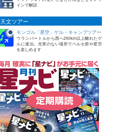
インで解説
天文ツアー
モンゴル「星空」ゲル・キャンプツアー
ウランバートルから西へ250km以上離れたゲ
ルに連泊。光害のない場所でペルセ群や星空
を楽しめます