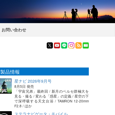
お問い合わせ
製品情報
星ナビ 2026年9月号
8月5日 発売
「宇宙兄弟」最終回 / 新月のペルセ群極大を
見る・撮る / 変わる「惑星」の定義 / 星空の下
で深呼吸する天文台浴 / TAMRON 12-20mm
F2.8 / ほか
ステラナビゲータ・モバイル