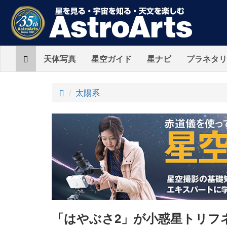
Home
天体写真
星空ガイド
星ナビ
プラネタリ
ト
太陽系
ッ
プ
「はやぶさ2」が小惑星トリフ