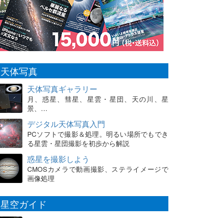
天体写真
天体写真ギャラリー
月、惑星、彗星、星雲・星団、天の川、星
景、…
デジタル天体写真入門
PCソフトで撮影＆処理。明るい場所でもでき
る星雲・星団撮影を初歩から解説
惑星を撮影しよう
CMOSカメラで動画撮影、ステライメージで
画像処理
星空ガイド