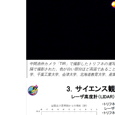
中間赤外カメラ「TIR」で撮影したトリフネの連写
隔で撮影された。色が白い部分ほど高温であること
学、千葉工業大学、会津大学、北海道教育大学、産