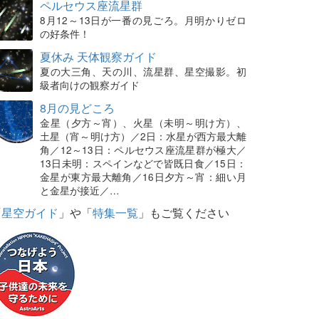
ペルセウス座流星群
8月12～13日が一番の見ごろ。月明かりゼロ
の好条件！
夏休み 天体観察ガイド
夏の大三角、天の川、流星群、星空撮影。初
級者向けの観察ガイド
8月の見どころ
金星（夕方～宵）、火星（未明～明け方）、
土星（宵～明け方）／2日：水星が西方最大離
角／12～13日：ペルセウス座流星群が極大／
13日未明：スペインなどで皆既日食／15日：
金星が東方最大離角／16日夕方～宵：細い月
と金星が接近／…
「
星空ガイド
」や「
特集一覧
」もご覧ください