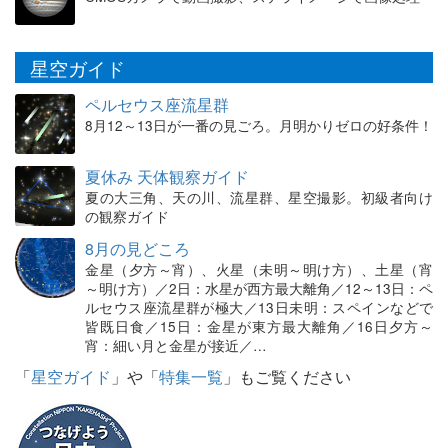
星空ガイド
ペルセウス座流星群
8月12～13日が一番の見ごろ。月明かりゼロの好条件！
夏休み 天体観察ガイド
夏の大三角、天の川、流星群、星空撮影。初級者向け
の観察ガイド
8月の見どころ
金星（夕方～宵）、火星（未明～明け方）、土星（宵
～明け方）／2日：水星が西方最大離角／12～13日：ペ
ルセウス座流星群が極大／13日未明：スペインなどで
皆既日食／15日：金星が東方最大離角／16日夕方～
宵：細い月と金星が接近／…
「
星空ガイド
」や「
特集一覧
」もご覧ください