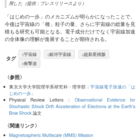
用した（提供：プレスリリースより）
「はじめの一歩」のメカニズムが明らかになったことで、
今後は宇宙線の「種」粒子の量、さらに宇宙線の総量を見
積もる研究も可能となる。電子成分だけでなく宇宙線加速
の全体像の理解が進展することが期待される。
宇宙線
銀河宇宙線
超新星残骸
タグ
衝撃波
〈参照〉
東京大学大学院理学系研究科・理学部：
宇宙線電子加速の「は
じめの一歩」
Physical Review Letters：
Observational Evidence for
Stochastic Shock Drift Acceleration of Electrons at the Earth’s
Bow Shock
論文
〈関連リンク〉
Magnetospheric Multiscale (MMS) Mission