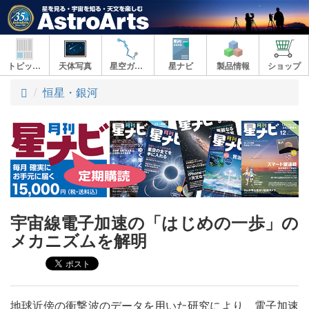
トピックス
天体写真
星空ガイド
星ナビ
製品情報
ショップ
ト
恒星・銀河
ッ
プ
宇宙線電子加速の「はじめの一歩」の
メカニズムを解明
地球近傍の衝撃波のデータを用いた研究により、電子加速