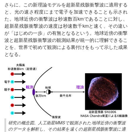
さらに、この新理論モデルを超新星残骸衝撃波に適用する
と、光の速さ程度にまで電子を加速できることも示され
た。地球近傍の衝撃波は秒速数百kmであることに対し、
超新星残骸衝撃波の速度は秒速数千kmと速く、その違い
が「はじめの一歩」の有無となるという。地球近傍の衝撃
波と超新星残骸衝撃波の観測結果が統一的に理解できるこ
とを、世界で初めて観測による裏付けをもって示した成果
となる。
研究の概念図。人工衛星MMSで観測された地球近傍の衝撃波
のデータを解析し、その結果を遠くの超新星残骸衝撃波に適