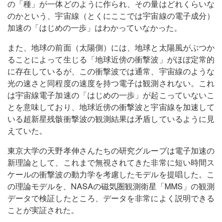
の「種」が一体どのように作られ、その量はどれくらいな
のかという、宇宙線（とくにここでは宇宙線の電子成分）
加速の「はじめの一歩」はわかっていなかった。
また、地球の前面（太陽側）には、地球と太陽風がぶつか
ることによって生じる「地球近傍の衝撃波」がほぼ定常的
に存在しているが、この衝撃波では通常、宇宙線のような
光の速さと同程度の速度を持つ電子は観測されない。これ
は宇宙線電子加速の「はじめの一歩」が起こっていないこ
とを意味しており、地球近傍の衝撃波と宇宙線を加速して
いる超新星残骸衝撃波の観測結果は矛盾しているように見
えていた。
東京大学の天野孝伸さんたちの研究グループは電子加速の
新理論として、これまで無視されてきた非常に短い時間ス
ケールの衝撃波の動力学を考慮したモデルを提唱した。こ
の理論モデルを、NASAの磁気圏観測衛星「MMS」の観測
データで検証したところ、データを非常によく説明できる
ことが実証された。