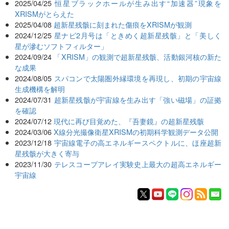
2025/04/25
恒星ブラックホールが生み出す“加速器”現象を
XRISMがとらえた
2025/04/08
超新星残骸に刻まれた傷痕をXRISMが観測
2024/12/25
星ナビ2月号は「ときめく超新星残骸」と「美しく
星が滲むソフトフィルター」
2024/09/24
「XRISM」の観測で超新星残骸、活動銀河核の新た
な成果
2024/08/05
スパコンで太陽圏外縁環境を再現し、初期の宇宙線
生成機構を解明
2024/07/31
超新星残骸が宇宙線を生み出す「強い磁場」の証拠
を確認
2024/07/12
現代に再び目覚めた、『吾妻鏡』の超新星残骸
2024/03/06
X線分光撮像衛星XRISMの初期科学観測データ公開
2023/12/18
宇宙線電子の高エネルギースペクトルに、ほ座超新
星残骸が大きく寄与
2023/11/30
テレスコープアレイ実験史上最大の超高エネルギー
宇宙線