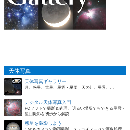
天体写真
天体写真ギャラリー
月、惑星、彗星、星雲・星団、天の川、星景、…
デジタル天体写真入門
PCソフトで撮影＆処理。明るい場所でもできる星雲・
星団撮影を初歩から解説
惑星を撮影しよう
CMOSカメラで動画撮影、ステライメージで画像処理