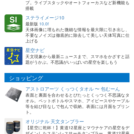
プ。ライブスタックやオートフォーカスなど新機能も
搭載
ステライメージ10
最新版
10.0f
天体画像に埋もれた微細な情報を最大限に引き出し、
不要なノイズは徹底的に除去して美しい天体写真に仕
上げる
星空ナビ
天文現象から最新ニュースまで、スマホをかざすと話
題がうかぶ。不思議がいっぱいの星空を楽しもう
ショッピング
アストロアーツ くっつくタオル 〜 包むーん
表面と裏面を合わせるとぴたっとくっつく不思議なタ
オル。ペットボトルやスマホ、アイピースやケーブル
等を結び目なしで包んで収納。表面には月面をプリン
ト。
オリジナル 天文タンブラー
【星空に乾杯！】黄道12星座とマウナケアの星空をデ
ザインしたステンレスサーモタンブラー。黄道12星座