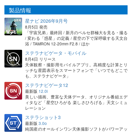
製品情報
星ナビ 2026年9月号
8月5日 発売
「宇宙兄弟」最終回 / 新月のペルセ群極大を見る・撮る
/ 変わる「惑星」の定義 / 星空の下で深呼吸する天文台
浴 / TAMRON 12-20mm F2.8 / ほか
ステラナビゲータ・モバイル
8月4日 リリース
天体観察・撮影用モバイルアプリ。高精度な計算とリ
ッチな星図表示をスマートフォンで「いつでもどこで
も、ステラナビゲータ」
ステラナビゲータ12
最新版
12.0i
美しい描画、豊富な天体データ、オリジナル番組エデ
ィタなど「星空ひろがる 楽しさひろげる」天文シミュ
レーション
ステラショット3
最新版
3.0o
純国産のオールインワン天体撮影ソフトがパワーアッ