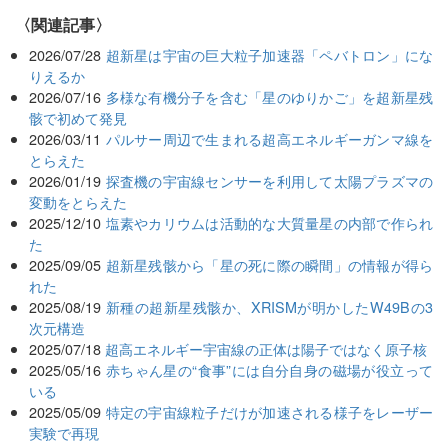
関連記事
2026/07/28
超新星は宇宙の巨大粒子加速器「ペバトロン」にな
りえるか
2026/07/16
多様な有機分子を含む「星のゆりかご」を超新星残
骸で初めて発見
2026/03/11
パルサー周辺で生まれる超高エネルギーガンマ線を
とらえた
2026/01/19
探査機の宇宙線センサーを利用して太陽プラズマの
変動をとらえた
2025/12/10
塩素やカリウムは活動的な大質量星の内部で作られ
た
2025/09/05
超新星残骸から「星の死に際の瞬間」の情報が得ら
れた
2025/08/19
新種の超新星残骸か、XRISMが明かしたW49Bの3
次元構造
2025/07/18
超高エネルギー宇宙線の正体は陽子ではなく原子核
2025/05/16
赤ちゃん星の“食事”には自分自身の磁場が役立って
いる
2025/05/09
特定の宇宙線粒子だけが加速される様子をレーザー
実験で再現