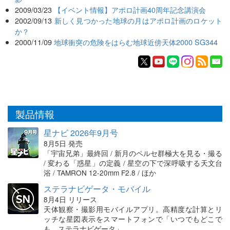
2009/03/23
【イベント情報】アポロ計画40周年記念講演会
2002/09/13
新しく見つかった地球の月はアポロ計画のロケット
か？
2000/11/09
地球衝突の危険をはらむ地球近傍天体2000 SG344
製品情報
星ナビ 2026年9月号
8月5日 発売
「宇宙兄弟」最終回 / 新月のペルセ群極大を見る・撮る
/ 変わる「惑星」の定義 / 星空の下で深呼吸する天文台
浴 / TAMRON 12-20mm F2.8 / ほか
ステラナビゲータ・モバイル
8月4日 リリース
天体観察・撮影用モバイルアプリ。高精度な計算とリ
ッチな星図表示をスマートフォンで「いつでもどこで
も、ステラナビゲータ」