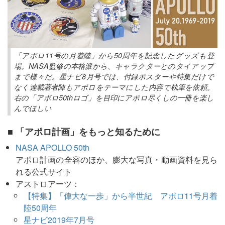
「アポロ11号の月着陸」から50周年を記念したグッズも登
場。NASA監修の本格派から、キャラクターとのタイアップ
まで様々だ。星ナビ8月号では、付録ポスターや特集だけで
なく連載著者陣もアポロをテーマにした内容で執筆を依頼。
右の「アポロ50thロゴ」を目印にアポロ尽くしの一冊を楽し
んでほしい
■ 「アポロ計画」をもっと知るために
NASA APOLLO 50th
アポロ計画の全容のほか、膨大な写真・動画資料を見ら
れる公式サイト
アストロアーツ：
【特集】「偉大な一歩」から半世紀 アポロ11号月着
陸50周年
星ナビ2019年7月号