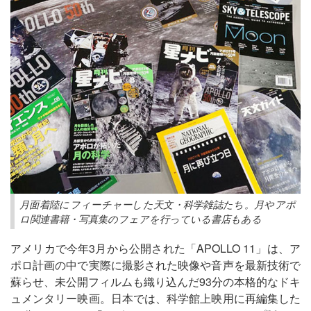
月面着陸にフィーチャーした天文・科学雑誌たち。月やアポ
ロ関連書籍・写真集のフェアを行っている書店もある
アメリカで今年3月から公開された「APOLLO 11」は、ア
ポロ計画の中で実際に撮影された映像や音声を最新技術で
蘇らせ、未公開フィルムも織り込んだ93分の本格的なドキ
ュメンタリー映画。日本では、科学館上映用に再編集した