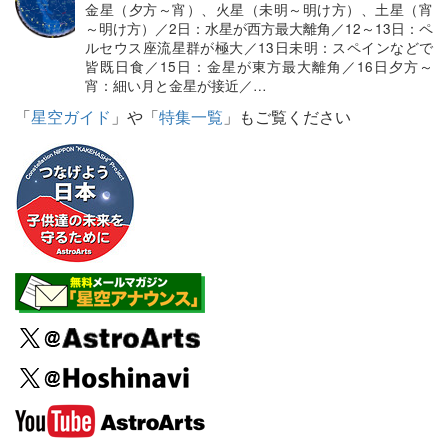
金星（夕方～宵）、火星（未明～明け方）、土星（宵
～明け方）／2日：水星が西方最大離角／12～13日：ペ
ルセウス座流星群が極大／13日未明：スペインなどで
皆既日食／15日：金星が東方最大離角／16日夕方～
宵：細い月と金星が接近／…
「
星空ガイド
」や「
特集一覧
」もご覧ください