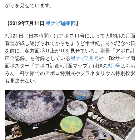
がりを見せています。
【2019年7月11日
星ナビ編集部
】
7月21日（日本時間）はアポロ11号によって人類初の月面
着陸が成し遂げられてからちょうど半世紀。その記念の日
を前に、各方面盛り上がりを見せている。別冊「アポロ計
画全記録」を付録としている
星ナビ7月号
や、B2サイズ両
面ポスター「アポロ計画×月面マップ」付録の
8月号
はもち
ろん、科学館でのアポロ特別展やプラネタリウム特別投影
も見逃せない。