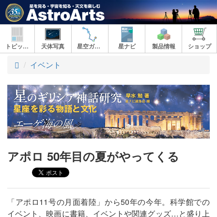
トピックス
天体写真
星空ガイド
星ナビ
製品情報
ショップ
ト
イベント
ッ
プ
アポロ 50年目の夏がやってくる
「アポロ11号の月面着陸」から50年の今年。科学館での
イベント、映画に書籍、イベントや関連グッズ…と盛り上