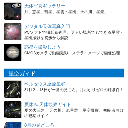
天体写真ギャラリー
月、惑星、彗星、星雲・星団、天の川、星景、…
デジタル天体写真入門
PCソフトで撮影＆処理。明るい場所でもできる星雲・
星団撮影を初歩から解説
惑星を撮影しよう
CMOSカメラで動画撮影、ステライメージで画像処理
星空ガイド
ペルセウス座流星群
8月12～13日が一番の見ごろ。月明かりゼロの好条件！
夏休み 天体観察ガイド
夏の大三角、天の川、流星群、星空撮影。初級者向け
の観察ガイド
8月の見どころ