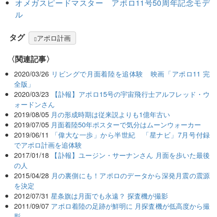
オメガスピードマスター アポロ11号50周年記念モデ
ル
タグ
アポロ計画
関連記事
2020/03/26
リビングで月面着陸を追体験 映画「アポロ11 完
全版」
2020/03/23
【訃報】アポロ15号の宇宙飛行士アルフレッド・ウ
ォードンさん
2019/08/05
月の形成時期は従来説よりも1億年古い
2019/07/05
月面着陸50年ポスターで気分はムーンウォーカー
2019/06/11
「偉大な一歩」から半世紀 「星ナビ」7月号付録
でアポロ計画を追体験
2017/01/18
【訃報】ユージン・サーナンさん 月面を歩いた最後
の人
2015/04/28
月の裏側にも！アポロのデータから深発月震の震源
を決定
2012/07/31
星条旗は月面でも永遠？ 探査機が撮影
2011/09/07
アポロ着陸の足跡が鮮明に 月探査機が低高度から撮
影