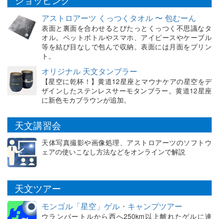
アストロアーツ くっつくタオル 〜 包むーん
表面と裏面を合わせるとぴたっとくっつく不思議なタ
オル。ペットボトルやスマホ、アイピースやケーブル
等を結び目なしで包んで収納。表面には月面をプリン
ト。
オリジナル 天文タンブラー
【星空に乾杯！】黄道12星座とマウナケアの星空をデ
ザインしたステンレスサーモタンブラー。黄道12星座
に新色モカブラウンが追加。
天文講習会
天体写真撮影や画像処理、アストロアーツのソフトウ
ェアの使いこなし方法などをオンラインで解説
天文ツアー
モンゴル「星空」ゲル・キャンプツアー
ウランバートルから西へ250km以上離れたゲルに連