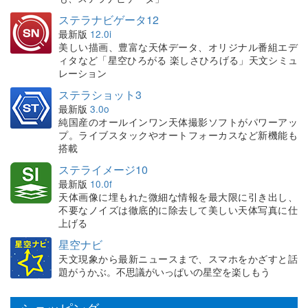
ステラナビゲータ12
最新版
12.0i
美しい描画、豊富な天体データ、オリジナル番組エデ
ィタなど「星空ひろがる 楽しさひろげる」天文シミュ
レーション
ステラショット3
最新版
3.0o
純国産のオールインワン天体撮影ソフトがパワーアッ
プ。ライブスタックやオートフォーカスなど新機能も
搭載
ステライメージ10
最新版
10.0f
天体画像に埋もれた微細な情報を最大限に引き出し、
不要なノイズは徹底的に除去して美しい天体写真に仕
上げる
星空ナビ
天文現象から最新ニュースまで、スマホをかざすと話
題がうかぶ。不思議がいっぱいの星空を楽しもう
ショッピング