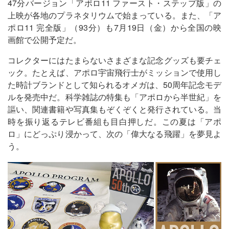
47分バージョン「アポロ11 ファースト・ステップ版」の
上映が各地のプラネタリウムで始まっている。また、「ア
ポロ11 完全版」（93分）も7月19日（金）から全国の映
画館で公開予定だ。
コレクターにはたまらないさまざまな記念グッズも要チェ
ック。たとえば、アポロ宇宙飛行士がミッションで使用し
た時計ブランドとして知られるオメガは、50周年記念モデ
ルを発売中だ。科学雑誌の特集も「アポロから半世紀」を
謳い、関連書籍や写真集もぞくぞくと発行されている。当
時を振り返るテレビ番組も目白押しだ。この夏は「アポ
ロ」にどっぷり浸かって、次の「偉大なる飛躍」を夢見よ
う。