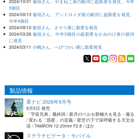
2024/10/31
板垣さん、やまねこ座の銀河に超新星を発見、今年
5個目
2024/09/13
板垣さん、アンドロメダ座の銀河に超新星を発見、
今年4個目
2024/09/10
板垣さん、さそり座に新星を発見
2024/03/28
板垣さん、今年3個目の超新星をかみのけ座の銀河
に発見
2024/03/11
小嶋さん、へびつかい座に新星発見
製品情報
星ナビ 2026年9月号
8月5日 発売
「宇宙兄弟」最終回 / 新月のペルセ群極大を見る・撮る
/ 変わる「惑星」の定義 / 星空の下で深呼吸する天文台
浴 / TAMRON 12-20mm F2.8 / ほか
ステラナビゲータ・モバイル