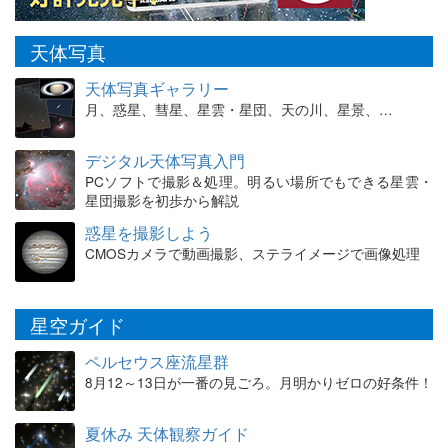
天体写真
天体写真ギャラリー
月、惑星、彗星、星雲・星団、天の川、星景、…
デジタル天体写真入門
PCソフトで撮影＆処理。明るい場所でもできる星雲・
星団撮影を初歩から解説
惑星を撮影しよう
CMOSカメラで動画撮影、ステライメージで画像処理
星空ガイド
ペルセウス座流星群
8月12～13日が一番の見ごろ。月明かりゼロの好条件！
夏休み 天体観察ガイド