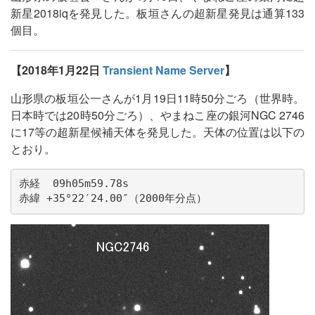
新星2018iqを発見した。板垣さんの超新星発見は通算133
個目。
【2018年1月22日
Transient Name Server
】
山形県の板垣公一さんが1月19日11時50分ごろ（世界時。
日本時では20時50分ごろ）、やまねこ座の銀河NGC 2746
に17等の超新星候補天体を発見した。天体の位置は以下の
とおり。
赤経  09h05m59.78s

赤緯 +35°22′24.00″（2000年分点）