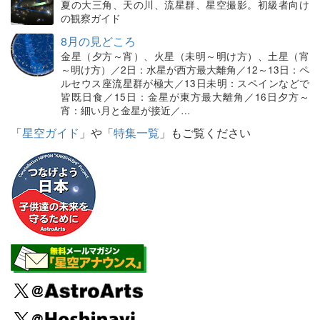
夏の大三角、天の川、流星群、星空撮影。初級者向け
の観察ガイド
8月の見どころ
金星（夕方～宵）、火星（未明～明け方）、土星（宵
～明け方）／2日：水星が西方最大離角／12～13日：ペ
ルセウス座流星群が極大／13日未明：スペインなどで
皆既日食／15日：金星が東方最大離角／16日夕方～
宵：細い月と金星が接近／…
「
星空ガイド
」や「
特集一覧
」もご覧ください