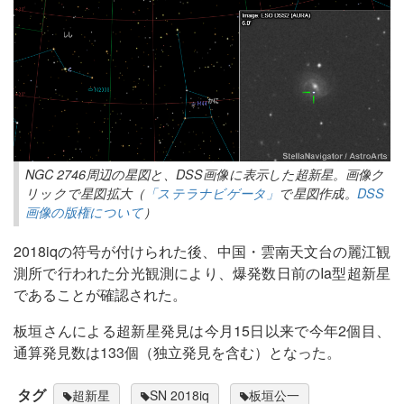
NGC 2746周辺の星図と、DSS画像に表示した超新星。画像ク
リックで星図拡大（
「ステラナビゲータ」
で星図作成。
DSS
画像の版権について
）
2018iqの符号が付けられた後、中国・雲南天文台の麗江観
測所で行われた分光観測により、爆発数日前のIa型超新星
であることが確認された。
板垣さんによる超新星発見は今月15日以来で今年2個目、
通算発見数は133個（独立発見を含む）となった。
タグ
超新星
SN 2018iq
板垣公一