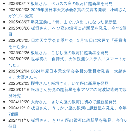
2026/03/17
板垣さん、ペガスス座の銀河に超新星を発見
2026/02/03
2025年度日本天文学会各賞の受賞者発表 小嶋さん
がダブル受賞
2025/08/27
爆発直前に「骨」までむき出しになった超新星
2025/03/28
板垣さん、へび座の銀河に超新星を発見、今年2個
目
2025/03/05
日本天文学会春季年会 3月18日に水戸で「受賞者
を囲む会」
2025/02/26
板垣さん、こじし座の銀河に超新星を発見
2025/02/25
世界初の「自律式」天体観測システム「スマートか
なた」
2025/02/04
2024年度日本天文学会各賞の受賞者発表 大越さ
ん、大野さんら
2025/02/03
櫻井さんと板垣さん、いて座に新星を発見
2025/01/16
板垣さん発見の超新星を東アジアの電波望遠鏡で観
測研究
2024/12/20
大野さん、きりん座の銀河に初めて超新星発見
2024/12/12
板垣さん、うしかい座の銀河に超新星を発見、今年
7個目
2024/11/18
板垣さん、きりん座の銀河に超新星を発見、今年6
個目