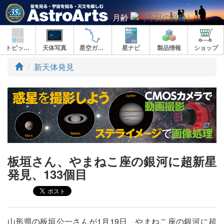
月齢
トピックス
天体写真
星空ガイド
星ナビ
製品情報
ショップ
ト
新天体発見
ッ
プ
板垣さん、やまねこ座の銀河に超新星
発見、133個目
山形県の板垣公一さんが1月19日、やまねこ座の銀河に超