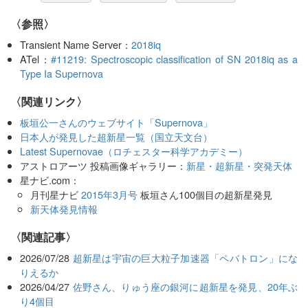
〈参照〉
Transient Name Server：
2018iq
ATel：
#11219: Spectroscopic classification of SN 2018iq as a
Type Ia Supernova
〈関連リンク〉
板垣公一さんのウェブサイト「Supernova」
日本人が発見した超新星一覧（国立天文台）
Latest Supernovae（ロチェスター科学アカデミー）
アストロアーツ 投稿画像ギャラリー：
新星・超新星・突発天体
星ナビ.com：
月刊星ナビ
2015年3月号
板垣さん100個目の超新星発見
新天体発見情報
関連記事
2026/07/28
超新星は宇宙の巨大粒子加速器「ペバトロン」にな
りえるか
2026/04/27
佐野さん、りゅう座の銀河に超新星を発見、20年ぶ
り4個目