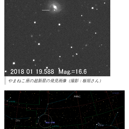
やまねこ座の超新星の発見画像（撮影：板垣さん）