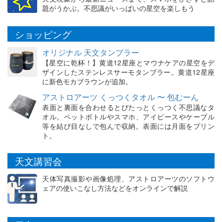
題がうかぶ。不思議がいっぱいの星空を楽しもう
ショッピング
オリジナル 天文タンブラー
【星空に乾杯！】黄道12星座とマウナケアの星空をデ
ザインしたステンレスサーモタンブラー。黄道12星座
に新色モカブラウンが追加。
アストロアーツ くっつくタオル 〜 包むーん
表面と裏面を合わせるとぴたっとくっつく不思議なタ
オル。ペットボトルやスマホ、アイピースやケーブル
等を結び目なしで包んで収納。表面には月面をプリン
ト。
天文講習会
天体写真撮影や画像処理、アストロアーツのソフトウ
ェアの使いこなし方法などをオンラインで解説