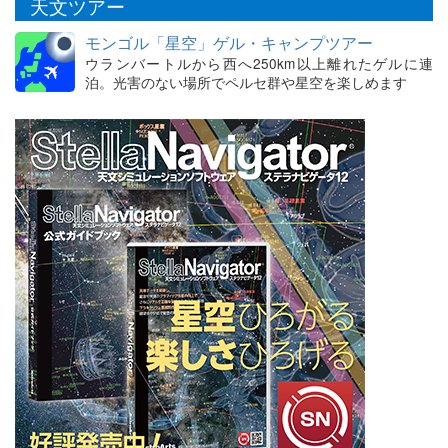
天文ツアー
モンゴル「星空」ゲル・キャンプツアー
ウランバートルから西へ250km以上離れたゲルに連
泊。光害のない場所でペルセ群や星空を楽しめます