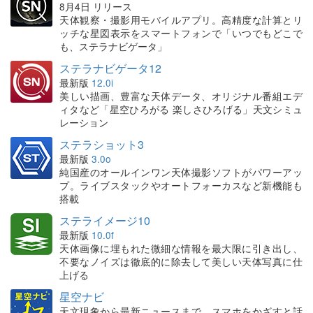
8月4日 リリース
天体観察・撮影用モバイルアプリ。高精度な計算とリ
ッチな星図表示をスマートフォンで「いつでもどこで
も、ステラナビゲータ」
ステラナビゲータ12
最新版
12.0i
美しい描画、豊富な天体データ、オリジナル番組エデ
ィタなど「星空ひろがる 楽しさひろげる」天文シミュ
レーション
ステラショット3
最新版
3.0o
純国産のオールインワン天体撮影ソフトがパワーアッ
プ。ライブスタックやオートフォーカスなど新機能も
搭載
ステライメージ10
最新版
10.0f
天体画像に埋もれた微細な情報を最大限に引き出し、
不要なノイズは徹底的に除去して美しい天体写真に仕
上げる
星空ナビ
天文現象から最新ニュースまで、スマホをかざすと話