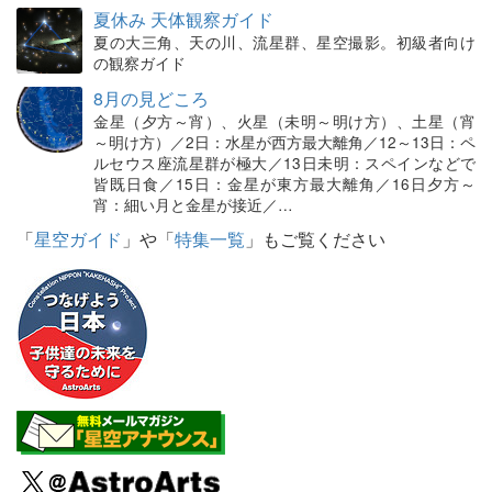
夏休み 天体観察ガイド
夏の大三角、天の川、流星群、星空撮影。初級者向け
の観察ガイド
8月の見どころ
金星（夕方～宵）、火星（未明～明け方）、土星（宵
～明け方）／2日：水星が西方最大離角／12～13日：ペ
ルセウス座流星群が極大／13日未明：スペインなどで
皆既日食／15日：金星が東方最大離角／16日夕方～
宵：細い月と金星が接近／…
「
星空ガイド
」や「
特集一覧
」もご覧ください