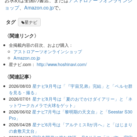
お求めは全国の書店、または
アストロアーツオンラインシ
ョップ
、
Amazon.co.jp
で。
タグ
星ナビ
〈関連リンク〉
全掲載内容の目次、および購入：
アストロアーツオンラインショップ
Amazon.co.jp
星ナビ.com：
http://www.hoshinavi.com/
関連記事
2026/08/03
星ナビ9月号は「『宇宙兄弟』完結」と「ペルセ群
を見る・撮る」
2026/07/01
星ナビ8月号は「夏のおでかけダイアリー」と「ネ
ットワークカメラで火球をゲット」
2026/06/02
星ナビ7月号は「黎明期の天文台」と「Seestar S30
Pro」
2026/04/28
星ナビ6月号は「アルテミスIIが月へ」と「はじまり
の倉敷天文台」