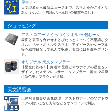
星空ナビ
天文現象から最新ニュースまで、スマホをかざすと話
題がうかぶ。不思議がいっぱいの星空を楽しもう
ショッピング
アストロアーツ くっつくタオル 〜 包むーん
表面と裏面を合わせるとぴたっとくっつく不思議なタ
オル。ペットボトルやスマホ、アイピースやケーブル
等を結び目なしで包んで収納。表面には月面をプリン
ト。
オリジナル 天文タンブラー
【星空に乾杯！】黄道12星座とマウナケアの星空をデ
ザインしたステンレスサーモタンブラー。黄道12星座
に新色モカブラウンが追加。
天文講習会
天体写真撮影や画像処理、アストロアーツのソフトウ
ェアの使いこなし方法などをオンラインで解説