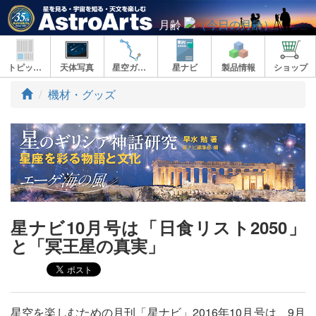
月齢
トピックス
天体写真
星空ガイド
星ナビ
製品情報
ショップ
ト
機材・グッズ
ッ
プ
星ナビ10月号は「日食リスト2050」
と「冥王星の真実」
星空を楽しむための月刊「星ナビ」2016年10月号は、9月