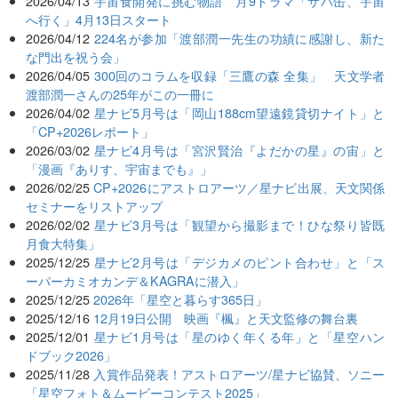
2026/04/13
宇宙食開発に挑む物語 月9ドラマ「サバ缶、宇宙
へ行く」4月13日スタート
2026/04/12
224名が参加「渡部潤一先生の功績に感謝し、新た
な門出を祝う会」
2026/04/05
300回のコラムを収録「三鷹の森 全集」 天文学者
渡部潤一さんの25年がこの一冊に
2026/04/02
星ナビ5月号は「岡山188cm望遠鏡貸切ナイト」と
「CP+2026レポート」
2026/03/02
星ナビ4月号は「宮沢賢治『よだかの星』の宙」と
「漫画『ありす、宇宙までも』」
2026/02/25
CP+2026にアストロアーツ／星ナビ出展、天文関係
セミナーをリストアップ
2026/02/02
星ナビ3月号は「観望から撮影まで！ひな祭り皆既
月食大特集」
2025/12/25
星ナビ2月号は「デジカメのピント合わせ」と「ス
ーパーカミオカンデ＆KAGRAに潜入」
2025/12/25
2026年「星空と暮らす365日」
2025/12/16
12月19日公開 映画『楓』と天文監修の舞台裏
2025/12/01
星ナビ1月号は「星のゆく年くる年」と「星空ハン
ドブック2026」
2025/11/28
入賞作品発表！アストロアーツ/星ナビ協賛、ソニー
「星空フォト＆ムービーコンテスト2025」