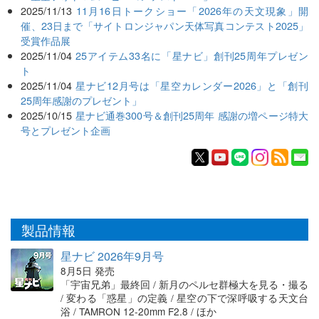
2025/11/13
11月16日トークショー「2026年の天文現象」開
催、23日まで「サイトロンジャパン天体写真コンテスト2025」
受賞作品展
2025/11/04
25アイテム33名に「星ナビ」創刊25周年プレゼン
ト
2025/11/04
星ナビ12月号は「星空カレンダー2026」と「創刊
25周年感謝のプレゼント」
2025/10/15
星ナビ通巻300号＆創刊25周年 感謝の増ページ特大
号とプレゼント企画
製品情報
星ナビ 2026年9月号
8月5日 発売
「宇宙兄弟」最終回 / 新月のペルセ群極大を見る・撮る
/ 変わる「惑星」の定義 / 星空の下で深呼吸する天文台
浴 / TAMRON 12-20mm F2.8 / ほか