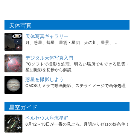
天体写真
天体写真ギャラリー
月、惑星、彗星、星雲・星団、天の川、星景、…
デジタル天体写真入門
PCソフトで撮影＆処理。明るい場所でもできる星雲・
星団撮影を初歩から解説
惑星を撮影しよう
CMOSカメラで動画撮影、ステライメージで画像処理
星空ガイド
ペルセウス座流星群
8月12～13日が一番の見ごろ。月明かりゼロの好条件！