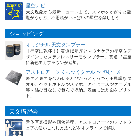
星空ナビ
天文現象から最新ニュースまで、スマホをかざすと話
題がうかぶ。不思議がいっぱいの星空を楽しもう
ショッピング
オリジナル 天文タンブラー
【星空に乾杯！】黄道12星座とマウナケアの星空をデ
ザインしたステンレスサーモタンブラー。黄道12星座
に新色モカブラウンが追加。
アストロアーツ くっつくタオル 〜 包むーん
表面と裏面を合わせるとぴたっとくっつく不思議なタ
オル。ペットボトルやスマホ、アイピースやケーブル
等を結び目なしで包んで収納。表面には月面をプリン
ト。
天文講習会
天体写真撮影や画像処理、アストロアーツのソフトウ
ェアの使いこなし方法などをオンラインで解説