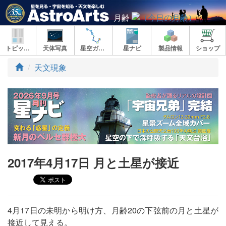
月齢
トピックス
天体写真
星空ガイド
星ナビ
製品情報
ショップ
ト
天文現象
ッ
プ
2017年4月17日 月と土星が接近
4月17日の未明から明け方、月齢20の下弦前の月と土星が
接近して見える。