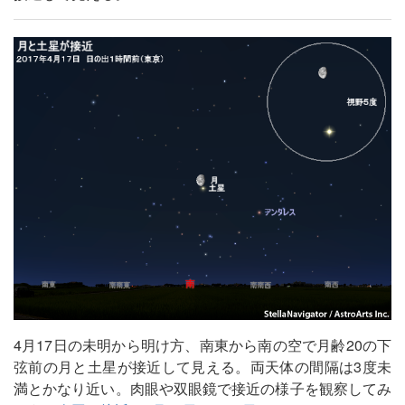
4月17日の未明から明け方、南東から南の空で月齢20の下
弦前の月と土星が接近して見える。両天体の間隔は3度未
満とかなり近い。肉眼や双眼鏡で接近の様子を観察してみ