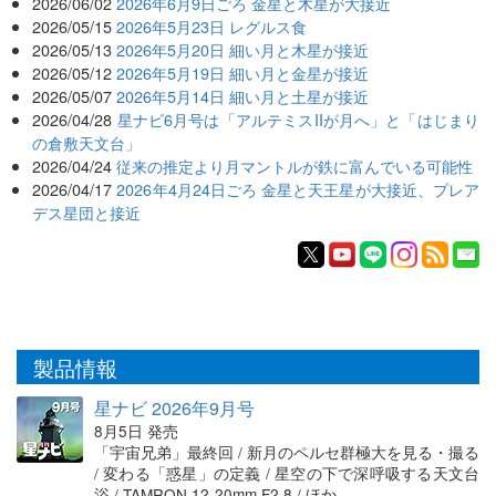
2026/06/02
2026年6月9日ごろ 金星と木星が大接近
2026/05/15
2026年5月23日 レグルス食
2026/05/13
2026年5月20日 細い月と木星が接近
2026/05/12
2026年5月19日 細い月と金星が接近
2026/05/07
2026年5月14日 細い月と土星が接近
2026/04/28
星ナビ6月号は「アルテミスIIが月へ」と「はじまり
の倉敷天文台」
2026/04/24
従来の推定より月マントルが鉄に富んでいる可能性
2026/04/17
2026年4月24日ごろ 金星と天王星が大接近、プレア
デス星団と接近
製品情報
星ナビ 2026年9月号
8月5日 発売
「宇宙兄弟」最終回 / 新月のペルセ群極大を見る・撮る
/ 変わる「惑星」の定義 / 星空の下で深呼吸する天文台
浴 / TAMRON 12-20mm F2.8 / ほか