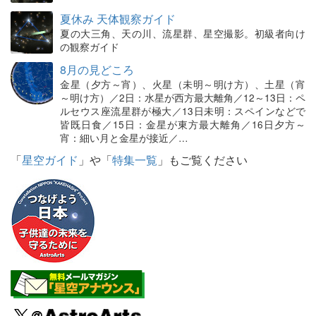
夏休み 天体観察ガイド
夏の大三角、天の川、流星群、星空撮影。初級者向け
の観察ガイド
8月の見どころ
金星（夕方～宵）、火星（未明～明け方）、土星（宵
～明け方）／2日：水星が西方最大離角／12～13日：ペ
ルセウス座流星群が極大／13日未明：スペインなどで
皆既日食／15日：金星が東方最大離角／16日夕方～
宵：細い月と金星が接近／…
「
星空ガイド
」や「
特集一覧
」もご覧ください