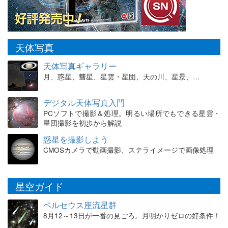
天体写真
天体写真ギャラリー
月、惑星、彗星、星雲・星団、天の川、星景、…
デジタル天体写真入門
PCソフトで撮影＆処理。明るい場所でもできる星雲・
星団撮影を初歩から解説
惑星を撮影しよう
CMOSカメラで動画撮影、ステライメージで画像処理
星空ガイド
ペルセウス座流星群
8月12～13日が一番の見ごろ。月明かりゼロの好条件！