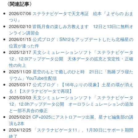
関連記事
2026/07/06
ステラナビゲータで天文考証 絵本『よぞらの おま
つり』
2026/02/10
皆既月食の楽しみ方教えます 12日と13日に無料オ
ンライン講習会
2026/01/15
公式ブログ：SN12をアップデートしたら北極星の
位置が違った件
2025/12/17
天文シミュレーションソフト「ステラナビゲータ
12」12.0iアップデータ公開 天体データの拡充と安定性・正確
性の向上
2025/11/20
星空のもとで癒しのひと時 21日に「熟睡プラ寝た
リウム」YouTube生配信
2025/03/17
公式ブログ：【16年ぶりの現象】土星の環が消え
る！【ステラナビゲータで再現】
2025/03/03
天文シミュレーションソフト「ステラナビゲータ
12」12.0hアップデータ公開 オーロラシミュレーションの追加
と一部不具合の修正
2025/02/21
CP+2025にアストロアーツ出展、星ナビ編集部の講
演も2本
2024/12/25
「ステラナビゲータ11」、1月30日にサポート期間
終了