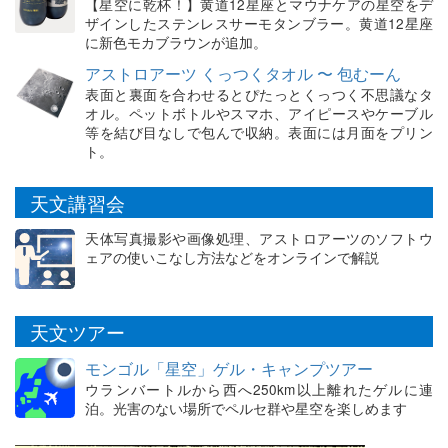
【星空に乾杯！】黄道12星座とマウナケアの星空をデ
ザインしたステンレスサーモタンブラー。黄道12星座
に新色モカブラウンが追加。
アストロアーツ くっつくタオル 〜 包むーん
表面と裏面を合わせるとぴたっとくっつく不思議なタ
オル。ペットボトルやスマホ、アイピースやケーブル
等を結び目なしで包んで収納。表面には月面をプリン
ト。
天文講習会
天体写真撮影や画像処理、アストロアーツのソフトウ
ェアの使いこなし方法などをオンラインで解説
天文ツアー
モンゴル「星空」ゲル・キャンプツアー
ウランバートルから西へ250km以上離れたゲルに連
泊。光害のない場所でペルセ群や星空を楽しめます