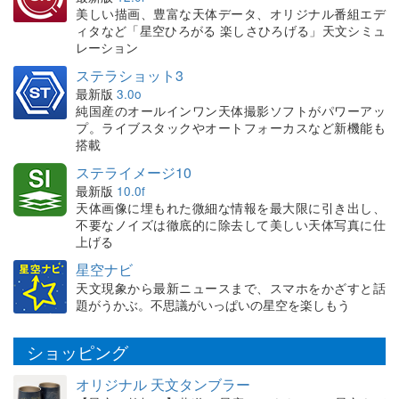
美しい描画、豊富な天体データ、オリジナル番組エデ
ィタなど「星空ひろがる 楽しさひろげる」天文シミュ
レーション
ステラショット3
最新版
3.0o
純国産のオールインワン天体撮影ソフトがパワーアッ
プ。ライブスタックやオートフォーカスなど新機能も
搭載
ステライメージ10
最新版
10.0f
天体画像に埋もれた微細な情報を最大限に引き出し、
不要なノイズは徹底的に除去して美しい天体写真に仕
上げる
星空ナビ
天文現象から最新ニュースまで、スマホをかざすと話
題がうかぶ。不思議がいっぱいの星空を楽しもう
ショッピング
オリジナル 天文タンブラー