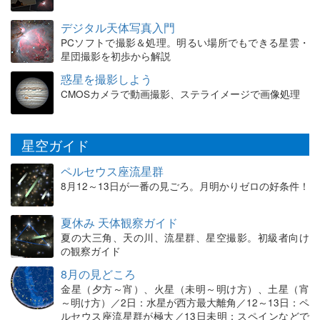
デジタル天体写真入門
PCソフトで撮影＆処理。明るい場所でもできる星雲・
星団撮影を初歩から解説
惑星を撮影しよう
CMOSカメラで動画撮影、ステライメージで画像処理
星空ガイド
ペルセウス座流星群
8月12～13日が一番の見ごろ。月明かりゼロの好条件！
夏休み 天体観察ガイド
夏の大三角、天の川、流星群、星空撮影。初級者向け
の観察ガイド
8月の見どころ
金星（夕方～宵）、火星（未明～明け方）、土星（宵
～明け方）／2日：水星が西方最大離角／12～13日：ペ
ルセウス座流星群が極大／13日未明：スペインなどで