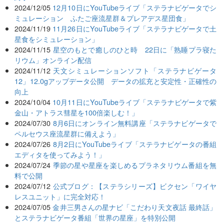
2024/12/05
12月10日にYouTubeライブ「ステラナビゲータでシ
ミュレーション ふたご座流星群＆プレアデス星団食」
2024/11/19
11月26日にYouTubeライブ「ステラナビゲータで土
星食をシミュレーション」
2024/11/15
星空のもとで癒しのひと時 22日に「熟睡プラ寝た
リウム」オンライン配信
2024/11/12
天文シミュレーションソフト「ステラナビゲータ
12」12.0gアップデータ公開 データの拡充と安定性・正確性の
向上
2024/10/04
10月11日にYouTubeライブ「ステラナビゲータで紫
金山・アトラス彗星を100倍楽しむ！」
2024/07/30
8月6日にオンライン無料講座「ステラナビゲータで
ペルセウス座流星群に備えよう」
2024/07/26
8月2日にYouTubeライブ「ステラナビゲータの番組
エディタを使ってみよう！」
2024/07/24
季節の星や星座を楽しめるプラネタリウム番組を無
料で公開
2024/07/12
公式ブログ：【ステラシリーズ】ビクセン「ワイヤ
レスユニット」に完全対応！
2024/07/05
金井三男さんの星ナビ「こだわり天文夜話 最終話」
とステラナビゲータ番組「世界の星座」を特別公開