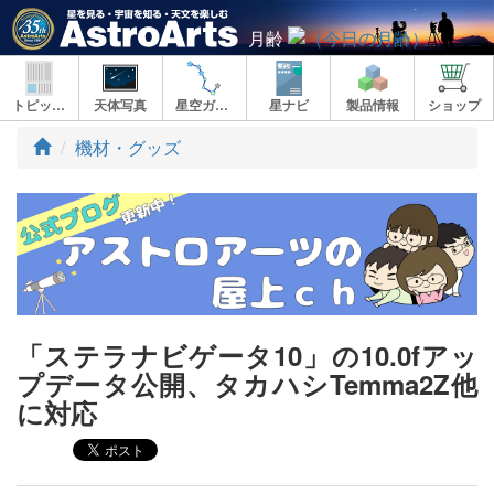
月齢
トピックス
天体写真
星空ガイド
星ナビ
製品情報
ショップ
ト
機材・グッズ
ッ
プ
「ステラナビゲータ10」の10.0fアッ
プデータ公開、タカハシTemma2Z他
に対応