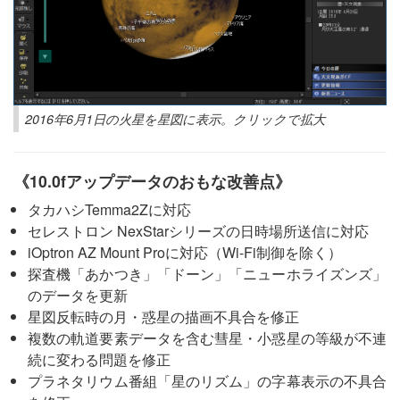
2016年6月1日の火星を星図に表示。クリックで拡大
《10.0fアップデータのおもな改善点》
タカハシTemma2Zに対応
セレストロン NexStarシリーズの日時場所送信に対応
iOptron AZ Mount Proに対応（Wi-Fi制御を除く）
探査機「あかつき」「ドーン」「ニューホライズンズ」
のデータを更新
星図反転時の月・惑星の描画不具合を修正
複数の軌道要素データを含む彗星・小惑星の等級が不連
続に変わる問題を修正
プラネタリウム番組「星のリズム」の字幕表示の不具合