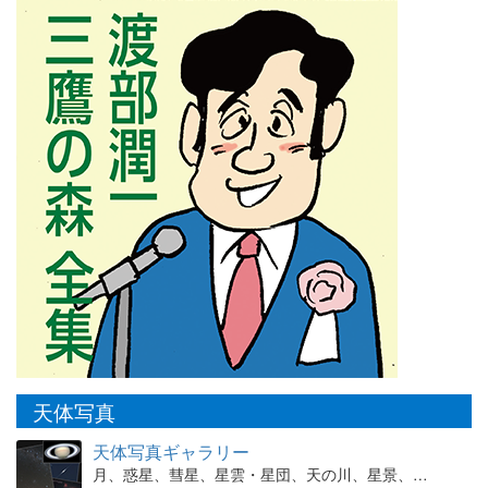
天体写真
天体写真ギャラリー
月、惑星、彗星、星雲・星団、天の川、星景、…