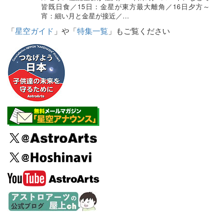
皆既日食／15日：金星が東方最大離角／16日夕方～
宵：細い月と金星が接近／…
「
星空ガイド
」や「
特集一覧
」もご覧ください