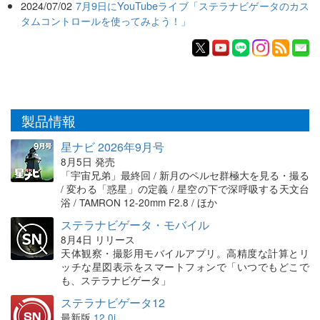
2024/07/02
7月9日にYouTubeライブ「ステラナビゲータのカス
タムコントロールを使ってみよう！」
製品情報
星ナビ 2026年9月号
8月5日 発売
「宇宙兄弟」最終回 / 新月のペルセ群極大を見る・撮る
/ 変わる「惑星」の定義 / 星空の下で深呼吸する天文台
浴 / TAMRON 12-20mm F2.8 / ほか
ステラナビゲータ・モバイル
8月4日 リリース
天体観察・撮影用モバイルアプリ。高精度な計算とリ
ッチな星図表示をスマートフォンで「いつでもどこで
も、ステラナビゲータ」
ステラナビゲータ12
最新版
12.0i