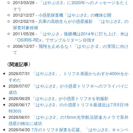
2013/03/29 -
「はやぶさ2」に2020年へのメッセージをたく
そう
2012/12/27 -
小惑星探査機「はやぶさ2」の機体公開
2012/02/10 -
兵庫の高校生らが小惑星撮影 「はやぶさ2」の
探査対象候補
2011/05/26 -
「はやぶさ」後継機は2014年に打ち上げ、米は
「OSIRIS-REx」でサンプルリターン目指す
2006/12/07 -
飛翔を止めるな！「はやぶさ-2」の実現に向け
て
関連記事
2026/07/31
「はやぶさ2」、トリフネ表面からわずか400mをか
すめた
2026/07/07
「はやぶさ2」が小惑星トリフネへのフライバイに
成功
2026/06/25
「はやぶさ2」が小惑星トリフネを初撮影
2026/06/17
「はやぶさ2」の小惑星トリフネ最接近は7月5日18
時30分
2026/06/01
「はやぶさ2」の15mm光学航法望遠カメラで系外
惑星の検出に成功
2026/04/30
7月のトリフネ探査を応援、「はやぶさ2」キャンペ