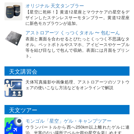
オリジナル 天文タンブラー
【星空に乾杯！】黄道12星座とマウナケアの星空をデ
ザインしたステンレスサーモタンブラー。黄道12星座
に新色モカブラウンが追加。
アストロアーツ くっつくタオル 〜 包むーん
表面と裏面を合わせるとぴたっとくっつく不思議なタ
オル。ペットボトルやスマホ、アイピースやケーブル
等を結び目なしで包んで収納。表面には月面をプリン
ト。
天文講習会
天体写真撮影や画像処理、アストロアーツのソフトウ
ェアの使いこなし方法などをオンラインで解説
天文ツアー
モンゴル「星空」ゲル・キャンプツアー
ウランバートルから西へ250km以上離れたゲルに連
泊。光害のない場所でペルセ群や星空を楽しめます