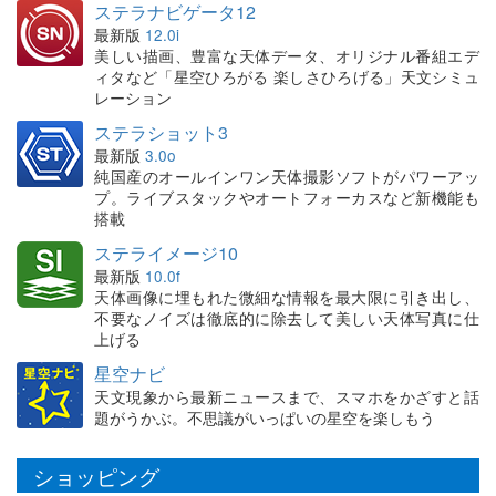
ステラナビゲータ12
最新版
12.0i
美しい描画、豊富な天体データ、オリジナル番組エデ
ィタなど「星空ひろがる 楽しさひろげる」天文シミュ
レーション
ステラショット3
最新版
3.0o
純国産のオールインワン天体撮影ソフトがパワーアッ
プ。ライブスタックやオートフォーカスなど新機能も
搭載
ステライメージ10
最新版
10.0f
天体画像に埋もれた微細な情報を最大限に引き出し、
不要なノイズは徹底的に除去して美しい天体写真に仕
上げる
星空ナビ
天文現象から最新ニュースまで、スマホをかざすと話
題がうかぶ。不思議がいっぱいの星空を楽しもう
ショッピング