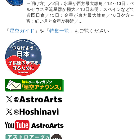
～明け方）／2日：水星が西方最大離角／12～13日：ペ
ルセウス座流星群が極大／13日未明：スペインなどで
皆既日食／15日：金星が東方最大離角／16日夕方～
宵：細い月と金星が接近／…
「
星空ガイド
」や「
特集一覧
」もご覧ください