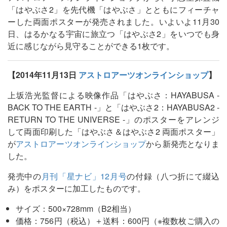
「はやぶさ2」を先代機「はやぶさ」とともにフィーチャ
ーした両面ポスターが発売されました。いよいよ11月30
日、はるかなる宇宙に旅立つ「はやぶさ2」をいつでも身
近に感じながら見守ることができる1枚です。
【2014年11月13日
アストロアーツオンラインショップ
】
上坂浩光監督による映像作品「はやぶさ：HAYABUSA -
BACK TO THE EARTH -」と「はやぶさ2：HAYABUSA2 -
RETURN TO THE UNIVERSE -」のポスターをアレンジ
して両面印刷した「はやぶさ＆はやぶさ2 両面ポスター」
が
アストロアーツオンラインショップ
から新発売となりま
した。
発売中の
月刊「星ナビ」12月号
の付録（八つ折にて綴込
み）をポスターに加工したものです。
サイズ：500×728mm（B2相当）
価格：756円（税込）＋送料：600円（※複数枚ご購入の