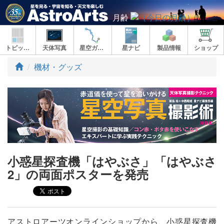
月齢
トピックス
天体写真
星空ガイド
星ナビ
製品情報
ショップ
ト
機材・グッズ
ッ
プ
小惑星探査機「はやぶさ」「はやぶさ
2」の両面ポスターを発売
アストロアーツオンラインショップから、小惑星探査機