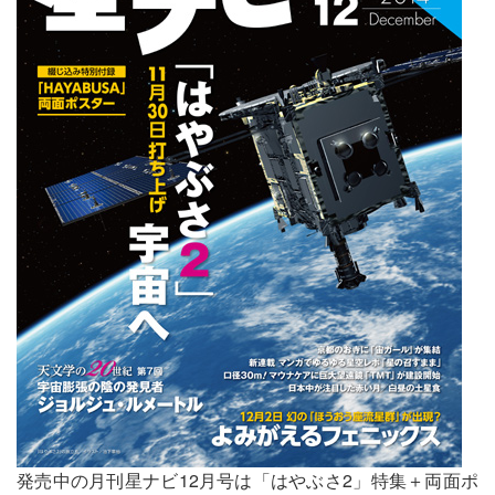
発売中の月刊星ナビ12月号は「はやぶさ2」特集＋両面ポ