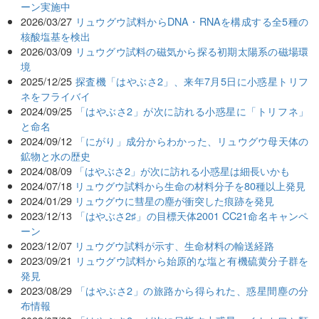
ーン実施中
2026/03/27
リュウグウ試料からDNA・RNAを構成する全5種の
核酸塩基を検出
2026/03/09
リュウグウ試料の磁気から探る初期太陽系の磁場環
境
2025/12/25
探査機「はやぶさ2」、来年7月5日に小惑星トリフ
ネをフライバイ
2024/09/25
「はやぶさ2」が次に訪れる小惑星に「トリフネ」
と命名
2024/09/12
「にがり」成分からわかった、リュウグウ母天体の
鉱物と水の歴史
2024/08/09
「はやぶさ2」が次に訪れる小惑星は細長いかも
2024/07/18
リュウグウ試料から生命の材料分子を80種以上発見
2024/01/29
リュウグウに彗星の塵が衝突した痕跡を発見
2023/12/13
「はやぶさ2♯」の目標天体2001 CC21命名キャンペ
ーン
2023/12/07
リュウグウ試料が示す、生命材料の輸送経路
2023/09/21
リュウグウ試料から始原的な塩と有機硫黄分子群を
発見
2023/08/29
「はやぶさ2」の旅路から得られた、惑星間塵の分
布情報