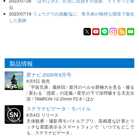
2023/07/26
「はやぶさ2」が次に目指す小惑星、イトカワと類
似
2023/07/19
リュウグウの炭酸塩に、母天体が独特な環境で進化
した形跡
製品情報
星ナビ 2026年9月号
8月5日 発売
「宇宙兄弟」最終回 / 新月のペルセ群極大を見る・撮る
/ 変わる「惑星」の定義 / 星空の下で深呼吸する天文台
浴 / TAMRON 12-20mm F2.8 / ほか
ステラナビゲータ・モバイル
8月4日 リリース
天体観察・撮影用モバイルアプリ。高精度な計算とリ
ッチな星図表示をスマートフォンで「いつでもどこで
も、ステラナビゲータ」