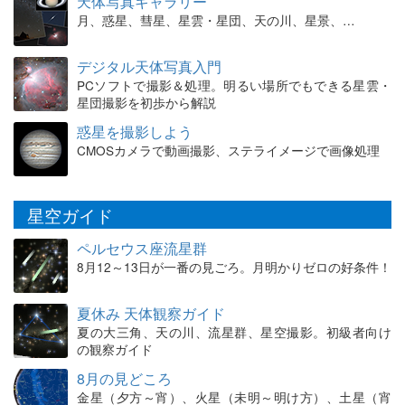
天体写真ギャラリー
月、惑星、彗星、星雲・星団、天の川、星景、…
デジタル天体写真入門
PCソフトで撮影＆処理。明るい場所でもできる星雲・
星団撮影を初歩から解説
惑星を撮影しよう
CMOSカメラで動画撮影、ステライメージで画像処理
星空ガイド
ペルセウス座流星群
8月12～13日が一番の見ごろ。月明かりゼロの好条件！
夏休み 天体観察ガイド
夏の大三角、天の川、流星群、星空撮影。初級者向け
の観察ガイド
8月の見どころ
金星（夕方～宵）、火星（未明～明け方）、土星（宵