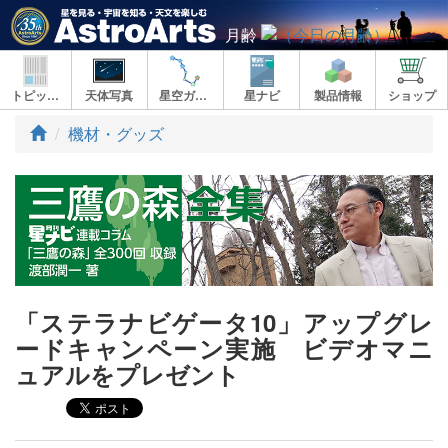
月齢
トピックス
天体写真
星空ガイド
星ナビ
製品情報
ショップ
ト
機材・グッズ
ッ
プ
「ステラナビゲータ10」アップグレ
ードキャンペーン実施 ビデオマニ
ュアルをプレゼント