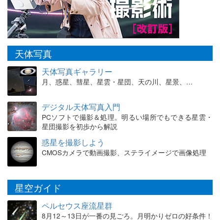
天体写真
天体写真ギャラリー
月、惑星、彗星、星雲・星団、天の川、星景、…
デジタル天体写真入門
PCソフトで撮影＆処理。明るい場所でもできる星雲・
星団撮影を初歩から解説
惑星を撮影しよう
CMOSカメラで動画撮影、ステライメージで画像処理
星空ガイド
ペルセウス座流星群
8月12～13日が一番の見ごろ。月明かりゼロの好条件！