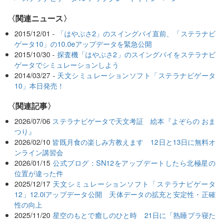
〈関連ニュース〉
2015/12/01 -
「はやぶさ2」のスイングバイ直前、「ステラナビ
ゲータ10」の10.0eアップデータを緊急公開
2015/10/30 -
探査機「はやぶさ2」のスイングバイをステラナビ
ゲータでシミュレーションしよう
2014/03/27 -
天文シミュレーションソフト「ステラナビゲータ
10」本日発売！
関連記事
2026/07/06
ステラナビゲータで天文考証 絵本『よぞらの おま
つり』
2026/02/10
皆既月食の楽しみ方教えます 12日と13日に無料オ
ンライン講習会
2026/01/15
公式ブログ：SN12をアップデートしたら北極星の
位置が違った件
2025/12/17
天文シミュレーションソフト「ステラナビゲータ
12」12.0iアップデータ公開 天体データの拡充と安定性・正確
性の向上
2025/11/20
星空のもとで癒しのひと時 21日に「熟睡プラ寝た