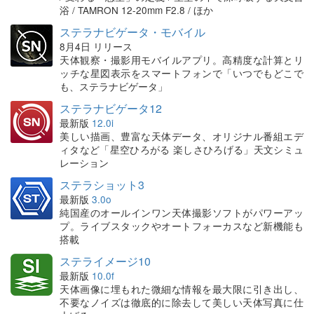
浴 / TAMRON 12-20mm F2.8 / ほか
ステラナビゲータ・モバイル
8月4日 リリース
天体観察・撮影用モバイルアプリ。高精度な計算とリ
ッチな星図表示をスマートフォンで「いつでもどこで
も、ステラナビゲータ」
ステラナビゲータ12
最新版
12.0i
美しい描画、豊富な天体データ、オリジナル番組エデ
ィタなど「星空ひろがる 楽しさひろげる」天文シミュ
レーション
ステラショット3
最新版
3.0o
純国産のオールインワン天体撮影ソフトがパワーアッ
プ。ライブスタックやオートフォーカスなど新機能も
搭載
ステライメージ10
最新版
10.0f
天体画像に埋もれた微細な情報を最大限に引き出し、
不要なノイズは徹底的に除去して美しい天体写真に仕