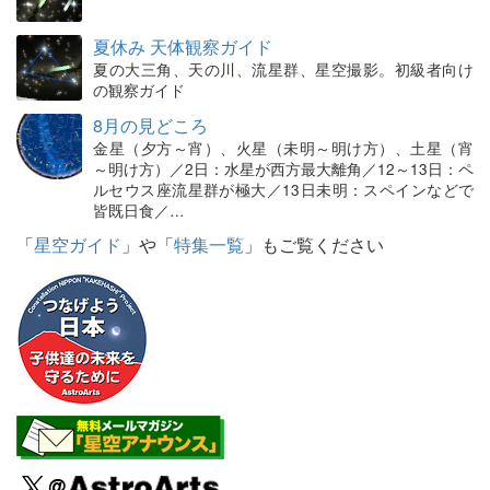
夏休み 天体観察ガイド
夏の大三角、天の川、流星群、星空撮影。初級者向け
の観察ガイド
8月の見どころ
金星（夕方～宵）、火星（未明～明け方）、土星（宵
～明け方）／2日：水星が西方最大離角／12～13日：ペ
ルセウス座流星群が極大／13日未明：スペインなどで
皆既日食／…
「
星空ガイド
」や「
特集一覧
」もご覧ください