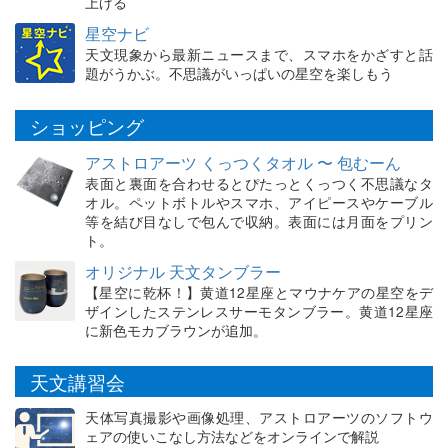
上げる
星空ナビ
天文現象から最新ニュースまで、スマホをかざすと話
題がうかぶ。不思議がいっぱいの星空を楽しもう
ショッピング
アストロアーツ くっつくタオル 〜 包むーん
表面と裏面を合わせるとぴたっとくっつく不思議なタ
オル。ペットボトルやスマホ、アイピースやケーブル
等を結び目なしで包んで収納。表面には月面をプリン
ト。
オリジナル 天文タンブラー
【星空に乾杯！】黄道12星座とマウナケアの星空をデ
ザインしたステンレスサーモタンブラー。黄道12星座
に新色モカブラウンが追加。
天文講習会
天体写真撮影や画像処理、アストロアーツのソフトウ
ェアの使いこなし方法などをオンラインで解説