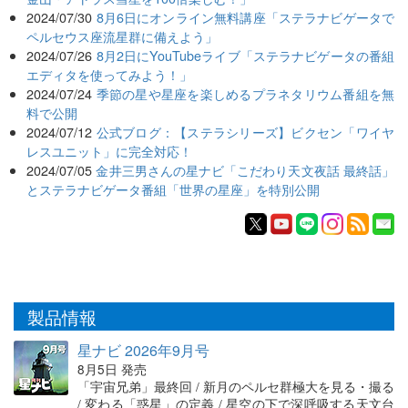
2024/07/30
8月6日にオンライン無料講座「ステラナビゲータで
ペルセウス座流星群に備えよう」
2024/07/26
8月2日にYouTubeライブ「ステラナビゲータの番組
エディタを使ってみよう！」
2024/07/24
季節の星や星座を楽しめるプラネタリウム番組を無
料で公開
2024/07/12
公式ブログ：【ステラシリーズ】ビクセン「ワイヤ
レスユニット」に完全対応！
2024/07/05
金井三男さんの星ナビ「こだわり天文夜話 最終話」
とステラナビゲータ番組「世界の星座」を特別公開
製品情報
星ナビ 2026年9月号
8月5日 発売
「宇宙兄弟」最終回 / 新月のペルセ群極大を見る・撮る
/ 変わる「惑星」の定義 / 星空の下で深呼吸する天文台