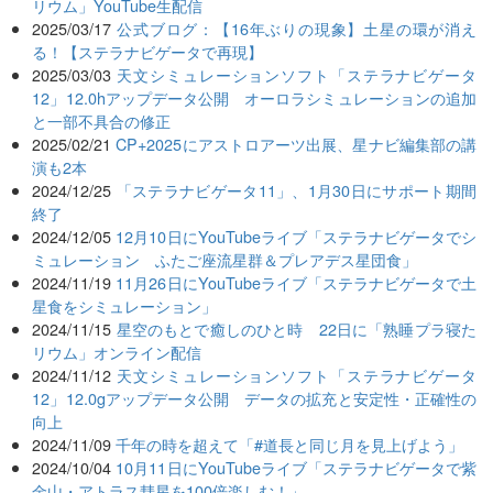
リウム」YouTube生配信
2025/03/17
公式ブログ：【16年ぶりの現象】土星の環が消え
る！【ステラナビゲータで再現】
2025/03/03
天文シミュレーションソフト「ステラナビゲータ
12」12.0hアップデータ公開 オーロラシミュレーションの追加
と一部不具合の修正
2025/02/21
CP+2025にアストロアーツ出展、星ナビ編集部の講
演も2本
2024/12/25
「ステラナビゲータ11」、1月30日にサポート期間
終了
2024/12/05
12月10日にYouTubeライブ「ステラナビゲータでシ
ミュレーション ふたご座流星群＆プレアデス星団食」
2024/11/19
11月26日にYouTubeライブ「ステラナビゲータで土
星食をシミュレーション」
2024/11/15
星空のもとで癒しのひと時 22日に「熟睡プラ寝た
リウム」オンライン配信
2024/11/12
天文シミュレーションソフト「ステラナビゲータ
12」12.0gアップデータ公開 データの拡充と安定性・正確性の
向上
2024/11/09
千年の時を超えて「#道長と同じ月を見上げよう」
2024/10/04
10月11日にYouTubeライブ「ステラナビゲータで紫
金山・アトラス彗星を100倍楽しむ！」