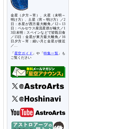
金星（夕方～宵）、火星（未明～
明け方）、土星（宵～明け方）／2
日：水星が西方最大離角／12～13
日：ペルセウス座流星群が極大／1
3日未明：スペインなどで皆既日食
／15日：金星が東方最大離角／16
日夕方～宵：細い月と金星が接近
／…
「
星空ガイド
」や「
特集一覧
」も
ご覧ください