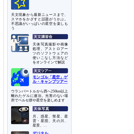
天文現象から最新ニュースまで、
スマホをかざすと話題がうかぶ。
ド
不思議がいっぱいの星空を楽しも
う
ま
天体写真撮影や画像
処理、アストロアー
ツのソフトウェアの
使いこなし方法など
をオンラインで解説
モンゴル「星空」ゲ
ル・キャンプツアー
ー
ウランバートルから西へ250km以上
離れたゲルに連泊。光害のない場
所でペルセ群や星空を楽しめます
月、惑星、彗星、星
雲・星団、天の川、
星景、…
デジタル