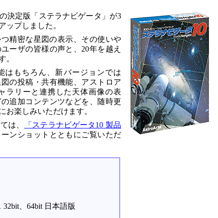
の決定版「ステラナビゲータ」が3
アップしました。
かつ精密な星図の表示、その使いや
ユーザの皆様の声と、20年を越え
す。
能はもちろん、新バージョンでは
星図の投稿・共有機能、アストロア
ギャラリーと連携した天体画像の表
どの追加コンテンツなどを、随時更
にお楽しみいただけます。
いては、
「ステラナビゲータ10 製品
リーンショットとともにご覧いただ
/ 8.1 32bit、64bit 日本語版