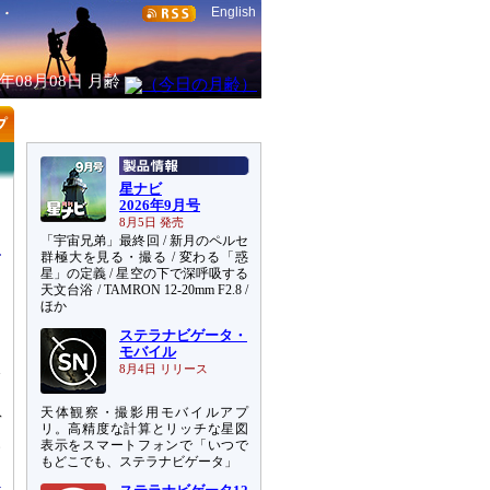
English
6年08月08日
月齢
星ナビ
2026年9月号
8月5日 発売
「宇宙兄弟」最終回 / 新月のペルセ
群極大を見る・撮る / 変わる「惑
星」の定義 / 星空の下で深呼吸する
天文台浴 / TAMRON 12-20mm F2.8 /
ほか
ステラナビゲータ・
モバイル
本
8月4日 リリース
天体観察・撮影用モバイルアプ
ゲ
リ。高精度な計算とリッチな星図
い
表示をスマートフォンで「いつで
もどこでも、ステラナビゲータ」