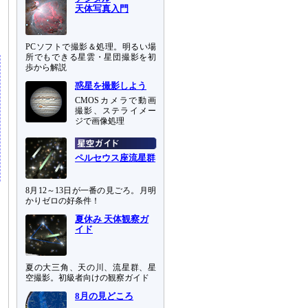
天体写真入門
PCソフトで撮影＆処理。明るい場
所でもできる星雲・星団撮影を初
歩から解説
惑星を撮影しよう
CMOSカメラで動画
撮影、ステライメー
ジで画像処理
ペルセウス座流星群
8月12～13日が一番の見ごろ。月明
かりゼロの好条件！
夏休み 天体観察ガ
イド
夏の大三角、天の川、流星群、星
空撮影。初級者向けの観察ガイド
8月の見どころ