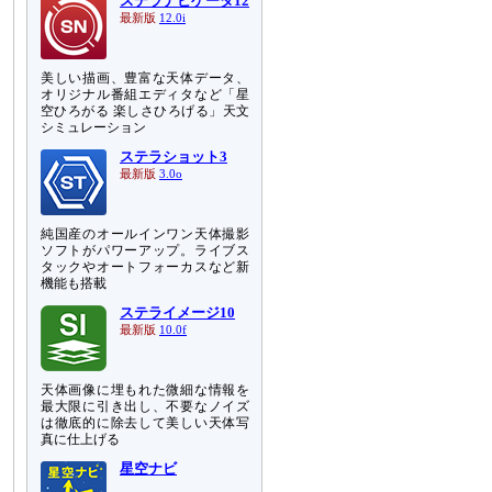
ステラナビゲータ12
最新版
12.0i
美しい描画、豊富な天体データ、
オリジナル番組エディタなど「星
空ひろがる 楽しさひろげる」天文
シミュレーション
ステラショット3
最新版
3.0o
純国産のオールインワン天体撮影
ソフトがパワーアップ。ライブス
タックやオートフォーカスなど新
機能も搭載
ステライメージ10
最新版
10.0f
天体画像に埋もれた微細な情報を
最大限に引き出し、不要なノイズ
は徹底的に除去して美しい天体写
真に仕上げる
星空ナビ