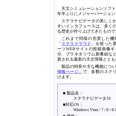
天文シミュレーションソフト
年半ぶりにメジャーバージョン
ステラナビゲータの美しく
すいインタフェースは、多くの
る歴史が作り上げてきたもので
これまで同様の充実した機
「
ステラクラウド
」を使った
ーツWEBサイトの投稿画像
示、プラネタリウム新番組な
新される最新の天文情報ととも
製品の特長や主な機能につ
情報ページ」
で、多数のスク
けます。
■ 製品名：
ステラナビゲータ10
■対応OS：
Windows Vista / 7 / 8 