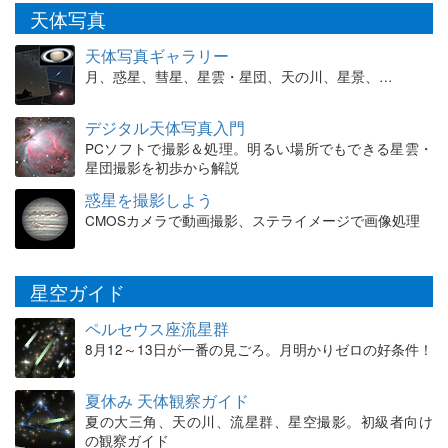
天体写真
天体写真ギャラリー
月、惑星、彗星、星雲・星団、天の川、星景、…
デジタル天体写真入門
PCソフトで撮影＆処理。明るい場所でもできる星雲・
星団撮影を初歩から解説
惑星を撮影しよう
CMOSカメラで動画撮影、ステライメージで画像処理
星空ガイド
ペルセウス座流星群
8月12～13日が一番の見ごろ。月明かりゼロの好条件！
夏休み 天体観察ガイド
夏の大三角、天の川、流星群、星空撮影。初級者向け
の観察ガイド