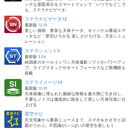
ッチな星図表示をスマートフォンで「いつでもどこで
も、ステラナビゲータ」
ステラナビゲータ12
最新版
12.0i
美しい描画、豊富な天体データ、オリジナル番組エデ
ィタなど「星空ひろがる 楽しさひろげる」天文シミュ
レーション
ステラショット3
最新版
3.0o
純国産のオールインワン天体撮影ソフトがパワーアッ
プ。ライブスタックやオートフォーカスなど新機能も
搭載
ステライメージ10
最新版
10.0f
天体画像に埋もれた微細な情報を最大限に引き出し、
不要なノイズは徹底的に除去して美しい天体写真に仕
上げる
星空ナビ
天文現象から最新ニュースまで、スマホをかざすと話
題がうかぶ。不思議がいっぱいの星空を楽しもう