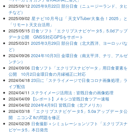
2025/09/12
2025年9月22日 部分日食（ニュージーランド、タヒ
チなど）
2025/09/02
星ナビ10月号は「天文VTuber大集合！2025」と
「リモート天文台活用」
2025/05/15
日食ソフト「エクリプスナビゲータ5」5.0dアップ
データ公開 GNSS対応GPSをサポート
2025/03/21
2025年3月29日 部分日食（北大西洋、ヨーロッパな
ど）
2024/09/26
2024年10月3日 金環日食（南太平洋、チリ、アルゼ
ンチン）
2024/09/06
日食ソフト「エクリプスナビゲータ」用日食要素を
公開 10月2日金環日食の月縁補正に対応
2024/04/18
23日に「ステライメージで日食コロナ画像処理」ラ
イブ配信
2024/04/11
ステライメージ活用法：皆既日食の画像処理
2024/04/09
【レポート】メキシコ皆既日食ツアー速報
2024/04/02
2024年4月9日 皆既日食（北アメリカ）
2024/03/18
「エクリプスナビゲータ5」5.0aアップデータ公
開 ニコンZ 8の問題を修正
2024/02/28
日食撮影＋シミュレーションソフト「エクリプスナ
ビゲータ5」本日発売