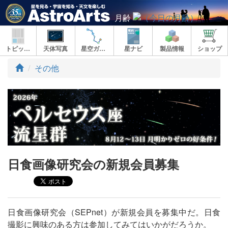
月齢
トピックス
天体写真
星空ガイド
星ナビ
製品情報
ショップ
ト
その他
ッ
プ
日食画像研究会の新規会員募集
日食画像研究会（SEPnet）が新規会員を募集中だ。日食
撮影に興味のある方は参加してみてはいかがだろうか。