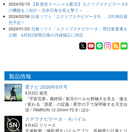
2024/02/19
【新発売スペシャル配信】エクリプスナビゲータ5
の機能をご紹介～北米日食を迎え撃て～
2024/02/06
日食ソフト「エクリプスナビゲータ5」、2月28日発
売予定！
2024/01/23
日食ソフト「エクリプスナビゲータ」用日食要素を
公開 4月8日皆既日食の月縁補正に対応
製品情報
星ナビ 2026年9月号
8月5日 発売
「宇宙兄弟」最終回 / 新月のペルセ群極大を見る・撮る
/ 変わる「惑星」の定義 / 星空の下で深呼吸する天文台
浴 / TAMRON 12-20mm F2.8 / ほか
ステラナビゲータ・モバイル
8月4日 リリース
天体観察・撮影用モバイルアプリ。高精度な計算とリ