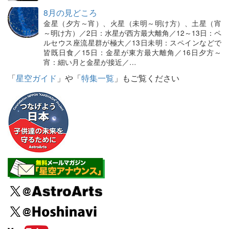
8月の見どころ
金星（夕方～宵）、火星（未明～明け方）、土星（宵
～明け方）／2日：水星が西方最大離角／12～13日：ペ
ルセウス座流星群が極大／13日未明：スペインなどで
皆既日食／15日：金星が東方最大離角／16日夕方～
宵：細い月と金星が接近／…
「
星空ガイド
」や「
特集一覧
」もご覧ください