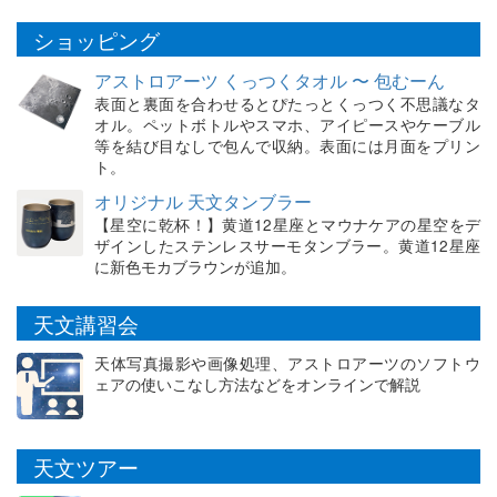
ショッピング
アストロアーツ くっつくタオル 〜 包むーん
表面と裏面を合わせるとぴたっとくっつく不思議なタ
オル。ペットボトルやスマホ、アイピースやケーブル
等を結び目なしで包んで収納。表面には月面をプリン
ト。
オリジナル 天文タンブラー
【星空に乾杯！】黄道12星座とマウナケアの星空をデ
ザインしたステンレスサーモタンブラー。黄道12星座
に新色モカブラウンが追加。
天文講習会
天体写真撮影や画像処理、アストロアーツのソフトウ
ェアの使いこなし方法などをオンラインで解説
天文ツアー