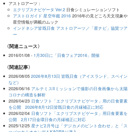
アストロアーツ：
エクリプスナビゲータ Ver.2
日食シミュレーションソフト
アストロガイド 星空年鑑 2016
2016年の見どころ天文現象や
星空情報が満載のムック
インドネシア皆既日食 アストロアーツ／「星ナビ」協賛ツア
ー
〈関連ニュース〉
2016/01/08 -
1月30日に「日食フェア2016」開催
関連記事
2026/08/05
2026年8月13日 皆既日食（アイスランド、スペイン
など）
2026/06/16
アルテミスIIミッションで撮影の日食画像から太陽
コロナの構造を解析
2026/04/23
日食ソフト「エクリプスナビゲータ」用の日食要素
を公開 2026年8月12日皆既日食の月縁補正に対応
2026/02/04
日食ソフト「エクリプスナビゲータ」用日食要素を
公開 2月17日金環日食の月縁補正に対応
2025/12/25
星ナビ2月号は「デジカメのピント合わせ」と「ス
ーパーカミオカンデ＆KAGRAに潜入」