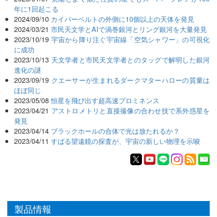
年に1回起こる
2024/09/10
カイパーベルトの外側に10個以上の天体を発見
2024/03/21
市民天文学とAIで渦巻銀河とリング銀河を大量発見
2023/10/19
宇宙から降り注ぐ宇宙線「空気シャワー」の可視化
に成功
2023/10/13
天文学者と市民天文学者とのタッグで解明した銀河
進化の謎
2023/09/19
クエーサーが生まれるダークマターハローの質量は
ほぼ同じ
2023/05/08
恒星を飛び出す超高速プロミネンス
2023/04/21
アストロメトリと直接撮像の合わせ技で系外惑星を
発見
2023/04/14
ブラックホールの合体で光は放たれるか？
2023/04/11
すばる望遠鏡の探査が、宇宙の新しい物理を示唆
製品情報