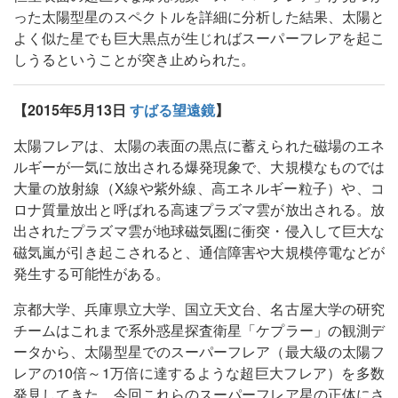
った太陽型星のスペクトルを詳細に分析した結果、太陽と
よく似た星でも巨大黒点が生じればスーパーフレアを起こ
しうるということが突き止められた。
【2015年5月13日
すばる望遠鏡
】
太陽フレアは、太陽の表面の黒点に蓄えられた磁場のエネ
ルギーが一気に放出される爆発現象で、大規模なものでは
大量の放射線（X線や紫外線、高エネルギー粒子）や、コ
ロナ質量放出と呼ばれる高速プラズマ雲が放出される。放
出されたプラズマ雲が地球磁気圏に衝突・侵入して巨大な
磁気嵐が引き起こされると、通信障害や大規模停電などが
発生する可能性がある。
京都大学、兵庫県立大学、国立天文台、名古屋大学の研究
チームはこれまで系外惑星探査衛星「ケプラー」の観測デ
ータから、太陽型星でのスーパーフレア（最大級の太陽フ
レアの10倍～1万倍に達するような超巨大フレア）を多数
発見してきた。今回これらのスーパーフレア星の正体にさ