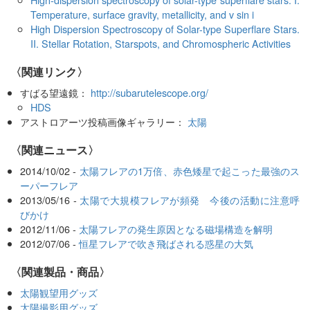
Temperature, surface gravity, metallicity, and v sin i
High Dispersion Spectroscopy of Solar-type Superflare Stars.
II. Stellar Rotation, Starspots, and Chromospheric Activities
〈関連リンク〉
すばる望遠鏡：
http://subarutelescope.org/
HDS
アストロアーツ投稿画像ギャラリー：
太陽
〈関連ニュース〉
2014/10/02 -
太陽フレアの1万倍、赤色矮星で起こった最強のス
ーパーフレア
2013/05/16 -
太陽で大規模フレアが頻発 今後の活動に注意呼
びかけ
2012/11/06 -
太陽フレアの発生原因となる磁場構造を解明
2012/07/06 -
恒星フレアで吹き飛ばされる惑星の大気
〈関連製品・商品〉
太陽観望用グッズ
太陽撮影用グッズ