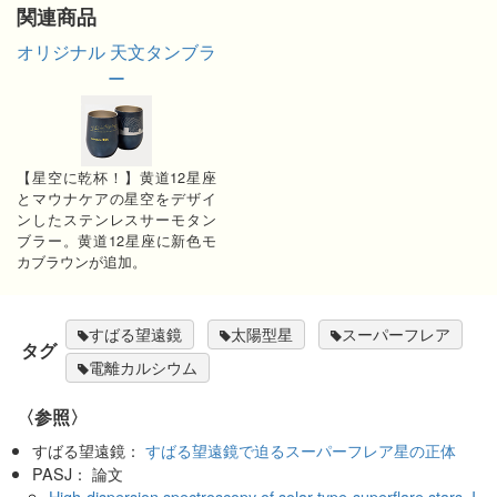
関連商品
オリジナル 天文タンブラ
ー
【星空に乾杯！】黄道12星座
とマウナケアの星空をデザイ
ンしたステンレスサーモタン
ブラー。黄道12星座に新色モ
カブラウンが追加。
すばる望遠鏡
太陽型星
スーパーフレア
タグ
電離カルシウム
〈参照〉
すばる望遠鏡：
すばる望遠鏡で迫るスーパーフレア星の正体
PASJ： 論文
High-dispersion spectroscopy of solar-type superflare stars. I.