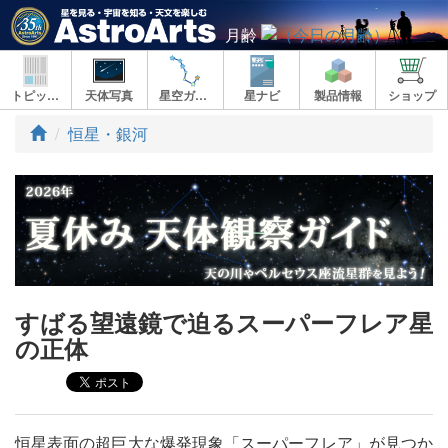
月齢
トピックス
天体写真
星空ガイド
星ナビ
製品情報
ショップ
ト
恒星・銀河
ッ
プ
すばる望遠鏡で迫るスーパーフレア星
の正体
恒星表面の超巨大な爆発現象「スーパーフレア」が見つか