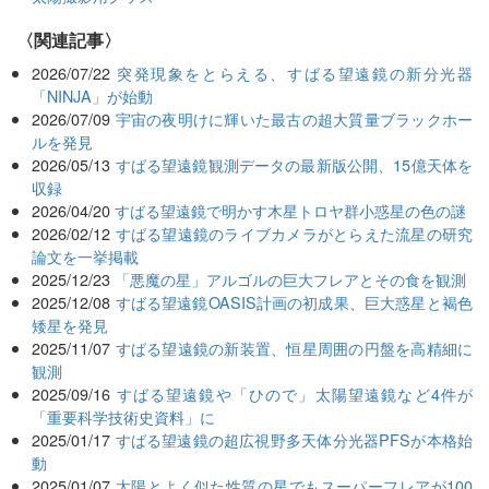
関連記事
2026/07/22
突発現象をとらえる、すばる望遠鏡の新分光器
「NINJA」が始動
2026/07/09
宇宙の夜明けに輝いた最古の超大質量ブラックホー
ルを発見
2026/05/13
すばる望遠鏡観測データの最新版公開、15億天体を
収録
2026/04/20
すばる望遠鏡で明かす木星トロヤ群小惑星の色の謎
2026/02/12
すばる望遠鏡のライブカメラがとらえた流星の研究
論文を一挙掲載
2025/12/23
「悪魔の星」アルゴルの巨大フレアとその食を観測
2025/12/08
すばる望遠鏡OASIS計画の初成果、巨大惑星と褐色
矮星を発見
2025/11/07
すばる望遠鏡の新装置、恒星周囲の円盤を高精細に
観測
2025/09/16
すばる望遠鏡や「ひので」太陽望遠鏡など4件が
「重要科学技術史資料」に
2025/01/17
すばる望遠鏡の超広視野多天体分光器PFSが本格始
動
2025/01/07
太陽とよく似た性質の星でもスーパーフレアが100