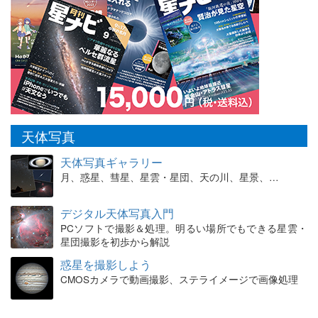
天体写真
天体写真ギャラリー
月、惑星、彗星、星雲・星団、天の川、星景、…
デジタル天体写真入門
PCソフトで撮影＆処理。明るい場所でもできる星雲・
星団撮影を初歩から解説
惑星を撮影しよう
CMOSカメラで動画撮影、ステライメージで画像処理