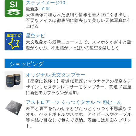
ステライメージ10
最新版
10.0f
天体画像に埋もれた微細な情報を最大限に引き出し、
不要なノイズは徹底的に除去して美しい天体写真に仕
上げる
星空ナビ
天文現象から最新ニュースまで、スマホをかざすと話
題がうかぶ。不思議がいっぱいの星空を楽しもう
ショッピング
オリジナル 天文タンブラー
【星空に乾杯！】黄道12星座とマウナケアの星空をデ
ザインしたステンレスサーモタンブラー。黄道12星座
に新色モカブラウンが追加。
アストロアーツ くっつくタオル 〜 包むーん
表面と裏面を合わせるとぴたっとくっつく不思議なタ
オル。ペットボトルやスマホ、アイピースやケーブル
等を結び目なしで包んで収納。表面には月面をプリン
ト。