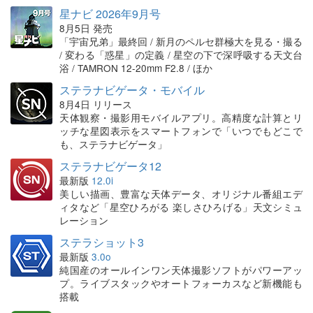
星ナビ 2026年9月号
8月5日 発売
「宇宙兄弟」最終回 / 新月のペルセ群極大を見る・撮る
/ 変わる「惑星」の定義 / 星空の下で深呼吸する天文台
浴 / TAMRON 12-20mm F2.8 / ほか
ステラナビゲータ・モバイル
8月4日 リリース
天体観察・撮影用モバイルアプリ。高精度な計算とリ
ッチな星図表示をスマートフォンで「いつでもどこで
も、ステラナビゲータ」
ステラナビゲータ12
最新版
12.0i
美しい描画、豊富な天体データ、オリジナル番組エデ
ィタなど「星空ひろがる 楽しさひろげる」天文シミュ
レーション
ステラショット3
最新版
3.0o
純国産のオールインワン天体撮影ソフトがパワーアッ
プ。ライブスタックやオートフォーカスなど新機能も
搭載