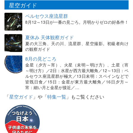
星空ガイド
ペルセウス座流星群
8月12～13日が一番の見ごろ。月明かりゼロの好条件！
夏休み 天体観察ガイド
夏の大三角、天の川、流星群、星空撮影。初級者向け
の観察ガイド
8月の見どころ
金星（夕方～宵）、火星（未明～明け方）、土星（宵
～明け方）／2日：水星が西方最大離角／12～13日：ペ
ルセウス座流星群が極大／13日未明：スペインなどで
皆既日食／15日：金星が東方最大離角／16日夕方～
宵：細い月と金星が接近／…
「
星空ガイド
」や「
特集一覧
」もご覧ください