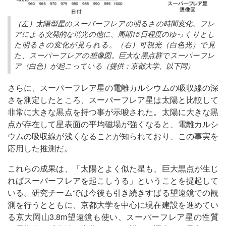
（左）太陽型星のスーパーフレアの明るさの時間変化。フレ
アによる突発的な増光の他に、周期15日程度のゆっくりとし
た明るさの変化が見られる。（右）可視光（白色光）で見
た、スーパーフレアの想像図。巨大な黒点群でスーパーフレ
ア（白色）が起こっている（提供：京都大学、以下同）
さらに、スーパーフレア星の電離カルシウムの吸収線の深
さを測定したところ、スーパーフレア星は太陽と比較して
非常に大きな黒点を持つ事が示唆された。太陽に大きな黒
点が存在して星表面の平均磁場が強くなると、電離カルシ
ウムの吸収線が浅くなることが知られており、この事実を
応用した推測だ。
これらの成果は、「太陽とよく似た星も、巨大黒点が生じ
ればスーパーフレアを起こしうる」ということを提起して
いる。研究チームでは今後も引き続きすばる望遠鏡での観
測を行うとともに、京都大学を中心に現在建設を進めてい
る京大岡山3.8m望遠鏡も使い、スーパーフレア星の性質