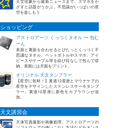
天文現象から最新ニュースまで、スマホをか
ざすと話題がうかぶ。不思議がいっぱいの星
空を楽しもう
ショッピング
アストロアーツ くっつくタオル 〜 包む
ーん
表面と裏面を合わせるとぴたっとくっつく不
思議なタオル。ペットボトルやスマホ、アイ
ピースやケーブル等を結び目なしで包んで収
納。表面には月面をプリント。
オリジナル 天文タンブラー
【星空に乾杯！】黄道12星座とマウナケアの
星空をデザインしたステンレスサーモタンブ
ラー。黄道12星座に新色モカブラウンが追
加。
天文講習会
天体写真撮影や画像処理、アストロアーツの
ソフトウェアの使いこなし方法などをオンラ