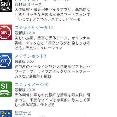
8月4日 リリース
天体観察・撮影用モバイルアプリ。高精度な
計算とリッチな星図表示をスマートフォンで
「いつでもどこでも、ステラナビゲータ」
ステラナビゲータ12
最新版
12.0i
美しい描画、豊富な天体データ、オリジナル
番組エディタなど「星空ひろがる 楽しさひろ
げる」天文シミュレーション
ステラショット3
最新版
3.0o
純国産のオールインワン天体撮影ソフトがパ
ワーアップ。ライブスタックやオートフォー
カスなど新機能も搭載
ステライメージ10
最新版
10.0f
天体画像に埋もれた微細な情報を最大限に引
き出し、不要なノイズは徹底的に除去して美
しい天体写真に仕上げる
星空ナビ