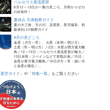
ペルセウス座流星群
8月12～13日が一番の見ごろ。月明かりゼロ
の好条件！
夏休み 天体観察ガイド
夏の大三角、天の川、流星群、星空撮影。初
級者向けの観察ガイド
8月の見どころ
金星（夕方～宵）、火星（未明～明け方）、
土星（宵～明け方）／2日：水星が西方最大離
角／12～13日：ペルセウス座流星群が極大／
13日未明：スペインなどで皆既日食／15日：
金星が東方最大離角／16日夕方～宵：細い月
と金星が接近／…
「
星空ガイド
」や「
特集一覧
」もご覧ください