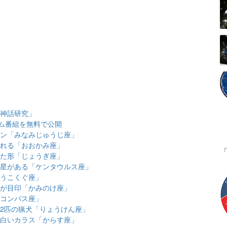
ア神話研究」
ム番組を無料で公開
ーワン「みなみじゅうじ座」
われる「おおかみ座」
せた形「じょうぎ座」
い恒星がある「ケンタウルス座」
ょうこくぐ座」
団が目印「かみのけ座」
「コンパス座」
る2匹の猟犬「りょうけん座」
けた白いカラス「からす座」