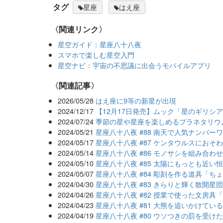
タグ
星座
はえ座
〈関連リンク〉
星空ガイド：星座八十八夜
スマホで楽しむ星空入門
星空ナビ：宇宙の不思議に出会うモバイルアプリ
関連記事
2026/05/28
はえ座に9等の新星が出現
2024/12/17
【12月17日発売】ムック「星のギリシ
2024/07/24
季節の星や星座を楽しめるプラネタリウ
2024/05/21
星座八十八夜 #88 南天で人気ナンバ
2024/05/17
星座八十八夜 #87 ケンタウルスにおそ
2024/05/14
星座八十八夜 #86 モノサシを組み合わ
2024/05/10
星座八十八夜 #85 太陽にもっとも近
2024/05/07
星座八十八夜 #84 彫刻を作る道具「ち
2024/04/30
星座八十八夜 #83 きらりと輝く散開星
2024/04/26
星座八十八夜 #82 授業で使った文房具
2024/04/23
星座八十八夜 #81 大熊を追いかけてい
2024/04/19
星座八十八夜 #80 ウソつきの罰を受