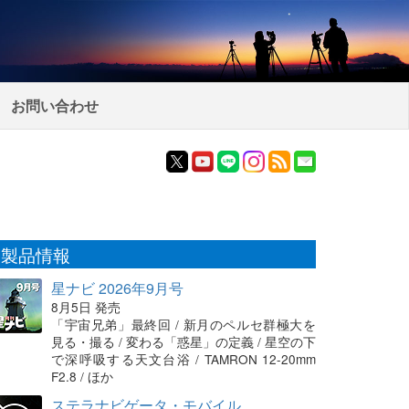
お問い合わせ
製品情報
星ナビ 2026年9月号
8月5日 発売
「宇宙兄弟」最終回 / 新月のペルセ群極大を
見る・撮る / 変わる「惑星」の定義 / 星空の下
で深呼吸する天文台浴 / TAMRON 12-20mm
F2.8 / ほか
ステラナビゲータ・モバイル