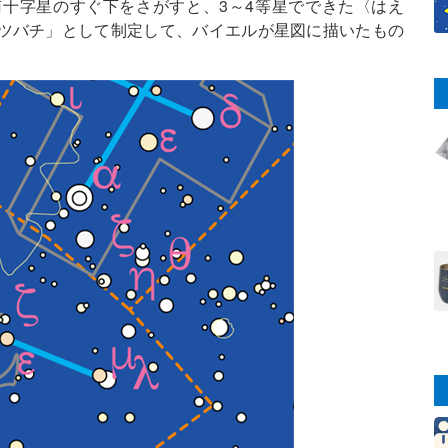
十字星のすぐ下をさがすと、3～4等星でできた〈はえ
ツバチ」として制定して、バイエルが星図に描いたもの