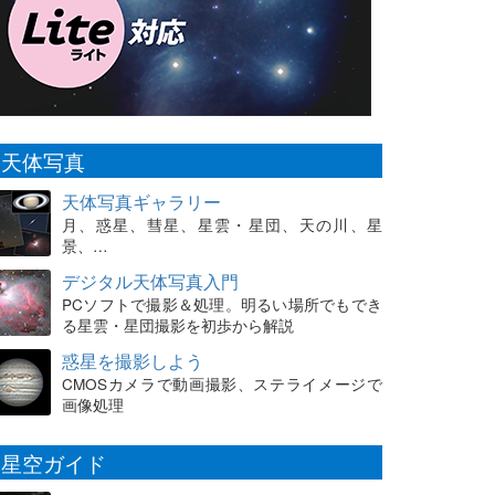
天体写真
天体写真ギャラリー
月、惑星、彗星、星雲・星団、天の川、星
景、…
デジタル天体写真入門
PCソフトで撮影＆処理。明るい場所でもでき
る星雲・星団撮影を初歩から解説
惑星を撮影しよう
CMOSカメラで動画撮影、ステライメージで
画像処理
星空ガイド