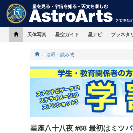
2026年
Home
天体写真
星空ガイド
星ナビ
プラネタ
ト
連載・読み物
ッ
プ
星座八十八夜 #68 最初はミ