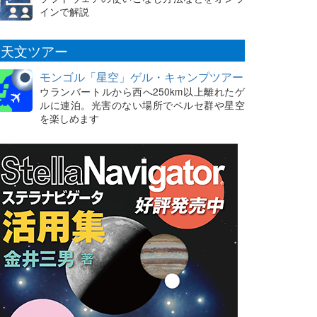
インで解説
天文ツアー
モンゴル「星空」ゲル・キャンプツアー
ウランバートルから西へ250km以上離れたゲ
ルに連泊。光害のない場所でペルセ群や星空
を楽しめます