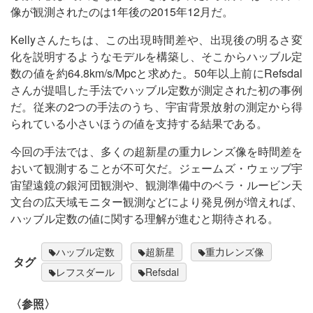
像が観測されたのは1年後の2015年12月だ。
Kellyさんたちは、この出現時間差や、出現後の明るさ変
化を説明するようなモデルを構築し、そこからハッブル定
数の値を約64.8km/s/Mpcと求めた。50年以上前にRefsdal
さんが提唱した手法でハッブル定数が測定された初の事例
だ。従来の2つの手法のうち、宇宙背景放射の測定から得
られている小さいほうの値を支持する結果である。
今回の手法では、多くの超新星の重力レンズ像を時間差を
おいて観測することが不可欠だ。ジェームズ・ウェッブ宇
宙望遠鏡の銀河団観測や、観測準備中のベラ・ルービン天
文台の広天域モニター観測などにより発見例が増えれば、
ハッブル定数の値に関する理解が進むと期待される。
ハッブル定数
超新星
重力レンズ像
タグ
レフスダール
Refsdal
〈参照〉