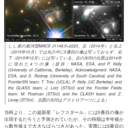
しし座の銀河団MACS J1149.5+2223。左（2014年）と右上
（2015年10月）では丸の中に5番目の像は写っておらず、右
下（2015年12月）には写っている。左の矢印の位置は2014年
に現れた4つの像（提供：NASA, ESA, and P. Kelly
(University of California, Berkeley); Acknowledgment: NASA,
ESA, and S. Rodney (University of South Carolina) and the
FrontierSN team; T. Treu (UCLA), P. Kelly (UC Berkeley) and
the GLASS team; J. Lotz (STScI) and the Frontier Fields
team; M. Postman (STScI) and the CLASH team; and Z.
Levay (STScI)、左図の矢印はアストロアーツによる）
当時より、この超新星「レフスダール」には5番目の像が
出現するだろうと予測されていたが、その時期は半年後か
ら数年後まで大きなばらつきがあった。実際には5番目の