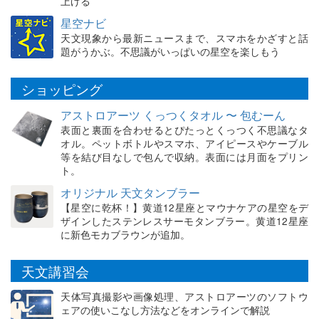
上げる
星空ナビ
天文現象から最新ニュースまで、スマホをかざすと話
題がうかぶ。不思議がいっぱいの星空を楽しもう
ショッピング
アストロアーツ くっつくタオル 〜 包むーん
表面と裏面を合わせるとぴたっとくっつく不思議なタ
オル。ペットボトルやスマホ、アイピースやケーブル
等を結び目なしで包んで収納。表面には月面をプリン
ト。
オリジナル 天文タンブラー
【星空に乾杯！】黄道12星座とマウナケアの星空をデ
ザインしたステンレスサーモタンブラー。黄道12星座
に新色モカブラウンが追加。
天文講習会
天体写真撮影や画像処理、アストロアーツのソフトウ
ェアの使いこなし方法などをオンラインで解説