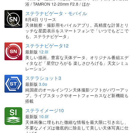
浴 / TAMRON 12-20mm F2.8 / ほか
ステラナビゲータ・モバイル
8月4日 リリース
天体観察・撮影用モバイルアプリ。高精度な計算とリ
ッチな星図表示をスマートフォンで「いつでもどこで
も、ステラナビゲータ」
ステラナビゲータ12
最新版
12.0i
美しい描画、豊富な天体データ、オリジナル番組エデ
ィタなど「星空ひろがる 楽しさひろげる」天文シミュ
レーション
ステラショット3
最新版
3.0o
純国産のオールインワン天体撮影ソフトがパワーアッ
プ。ライブスタックやオートフォーカスなど新機能も
搭載
ステライメージ10
最新版
10.0f
天体画像に埋もれた微細な情報を最大限に引き出し、
不要なノイズは徹底的に除去して美しい天体写真に仕