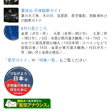
夏休み 天体観察ガイド
夏の大三角、天の川、流星群、星空撮影。初級者向け
の観察ガイド
8月の見どころ
金星（夕方～宵）、火星（未明～明け方）、土星（宵
～明け方）／2日：水星が西方最大離角／12～13日：ペ
ルセウス座流星群が極大／13日未明：スペインなどで
皆既日食／15日：金星が東方最大離角／16日夕方～
宵：細い月と金星が接近／…
「
星空ガイド
」や「
特集一覧
」もご覧ください