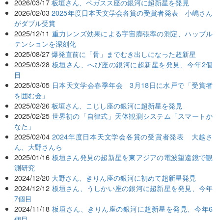
2026/03/17
板垣さん、ペガスス座の銀河に超新星を発見
2026/02/03
2025年度日本天文学会各賞の受賞者発表 小嶋さん
がダブル受賞
2025/12/11
重力レンズ効果による宇宙膨張率の測定、ハッブル
テンションを深刻化
2025/08/27
爆発直前に「骨」までむき出しになった超新星
2025/03/28
板垣さん、へび座の銀河に超新星を発見、今年2個
目
2025/03/05
日本天文学会春季年会 3月18日に水戸で「受賞者
を囲む会」
2025/02/26
板垣さん、こじし座の銀河に超新星を発見
2025/02/25
世界初の「自律式」天体観測システム「スマートか
なた」
2025/02/04
2024年度日本天文学会各賞の受賞者発表 大越さ
ん、大野さんら
2025/01/16
板垣さん発見の超新星を東アジアの電波望遠鏡で観
測研究
2024/12/20
大野さん、きりん座の銀河に初めて超新星発見
2024/12/12
板垣さん、うしかい座の銀河に超新星を発見、今年
7個目
2024/11/18
板垣さん、きりん座の銀河に超新星を発見、今年6
個目