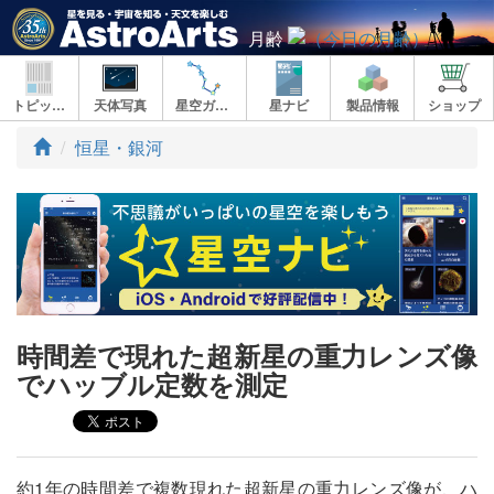
月齢
トピックス
天体写真
星空ガイド
星ナビ
製品情報
ショップ
ト
恒星・銀河
ッ
プ
時間差で現れた超新星の重力レンズ像
でハッブル定数を測定
約1年の時間差で複数現れた超新星の重力レンズ像が、ハ