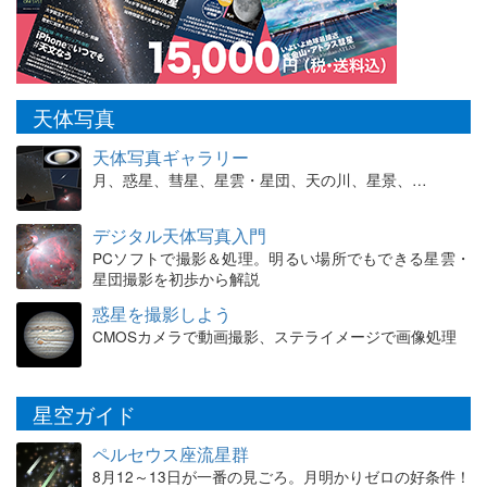
天体写真
天体写真ギャラリー
月、惑星、彗星、星雲・星団、天の川、星景、…
デジタル天体写真入門
PCソフトで撮影＆処理。明るい場所でもできる星雲・
星団撮影を初歩から解説
惑星を撮影しよう
CMOSカメラで動画撮影、ステライメージで画像処理
星空ガイド
ペルセウス座流星群
8月12～13日が一番の見ごろ。月明かりゼロの好条件！