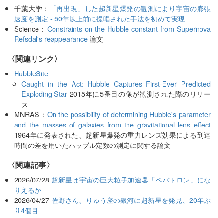
千葉大学：
「再出現」した超新星爆発の観測により宇宙の膨張
速度を測定 - 50年以上前に提唱された手法を初めて実現
Science：
Constraints on the Hubble constant from Supernova
Refsdal's reappearance
論文
〈関連リンク〉
HubbleSite
Caught in the Act: Hubble Captures First-Ever Predicted
Exploding Star
2015年に5番目の像が観測された際のリリー
ス
MNRAS：
On the possibility of determining Hubble's parameter
and the masses of galaxies from the gravitational lens effect
1964年に発表された、超新星爆発の重力レンズ効果による到達
時間の差を用いたハッブル定数の測定に関する論文
関連記事
2026/07/28
超新星は宇宙の巨大粒子加速器「ペバトロン」にな
りえるか
2026/04/27
佐野さん、りゅう座の銀河に超新星を発見、20年ぶ
り4個目