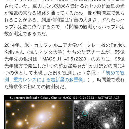
されていた。重力レンズ効果を受けると1つの超新星の光
が複数の異なる経路を通ってくるため、像が時間差で見ら
れることがある。到達時間差は宇宙の大きさ、すなわちハ
ッブル定数に依存するので、時間差の観測からハッブル定
数が測定できるのだ。
2014年、米・カリフォルニア大学バークレー校のPatrick
Kellyさん（現ミネソタ大学）たちの研究チームが、55億
光年先の銀河団「MACS J1149.5+2223」の方向に、95億
光年彼方で発生した1つの超新星爆発が1か月ほどの間に4
つの像として出現した例を観測した（参照：
「初めて観
測、重力レンズによる超新星の多重像」
）。時間差で現れ
た複数像の初めての観測例だ。