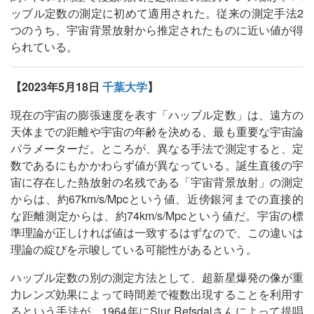
ッブル定数の測定に初めて適用された。従来の測定手法2
つのうち、宇宙背景放射から推定されたものに近い値が得
られている。
【2023年5月18日
千葉大学
】
現在の宇宙の膨張速度を表す「ハッブル定数」は、遠方の
天体までの距離や宇宙の年齢を決める、最も重要な宇宙論
パラメーターだ。ところが、異なる手法で測定すると、定
数であるにもかかわらず値が異なっている。誕生直後の宇
宙に存在した熱放射の名残である「宇宙背景放射」の測定
からは、約67km/s/Mpcという値、近傍銀河までの直接的
な距離測定からは、約74km/s/Mpcという値だ。宇宙の標
準理論が正しければ値は一致するはずなので、この違いは
理論の綻びを示唆している可能性があるという。
ハッブル定数の別の測定方法として、超新星爆発の像が重
力レンズ効果によって時間差で複数出現することを利用す
るという手法が、1964年にSjur Refsdalさんによって提唱