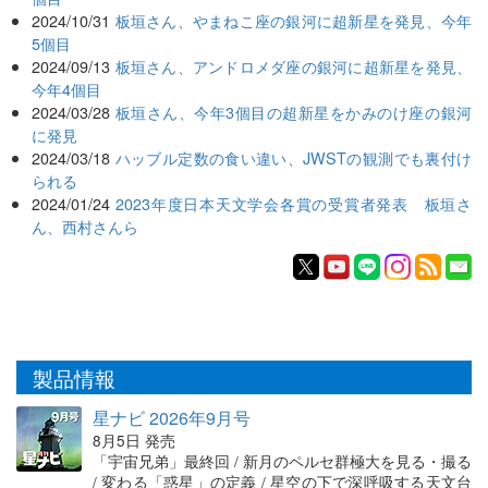
2024/10/31
板垣さん、やまねこ座の銀河に超新星を発見、今年
5個目
2024/09/13
板垣さん、アンドロメダ座の銀河に超新星を発見、
今年4個目
2024/03/28
板垣さん、今年3個目の超新星をかみのけ座の銀河
に発見
2024/03/18
ハッブル定数の食い違い、JWSTの観測でも裏付け
られる
2024/01/24
2023年度日本天文学会各賞の受賞者発表 板垣さ
ん、西村さんら
製品情報
星ナビ 2026年9月号
8月5日 発売
「宇宙兄弟」最終回 / 新月のペルセ群極大を見る・撮る
/ 変わる「惑星」の定義 / 星空の下で深呼吸する天文台