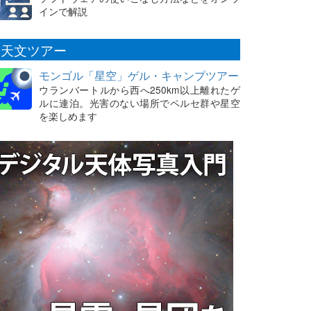
インで解説
天文ツアー
モンゴル「星空」ゲル・キャンプツアー
ウランバートルから西へ250km以上離れたゲ
ルに連泊。光害のない場所でペルセ群や星空
を楽しめます