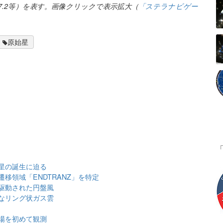
7.2等）を表す。画像クリックで表示拡大（
「ステラナビゲー
原始星
星の誕生に迫る
移領域「ENDTRANZ」を特定
駆動された円盤風
なリング状ガス雲
場を初めて観測