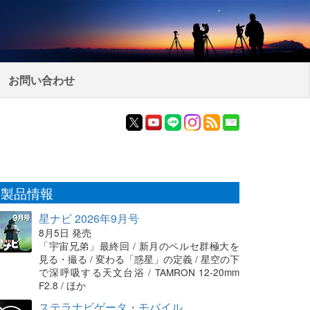
お問い合わせ
製品情報
星ナビ 2026年9月号
8月5日 発売
「宇宙兄弟」最終回 / 新月のペルセ群極大を
見る・撮る / 変わる「惑星」の定義 / 星空の下
で深呼吸する天文台浴 / TAMRON 12-20mm
F2.8 / ほか
ステラナビゲータ・モバイル