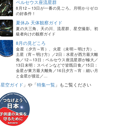
ペルセウス座流星群
8月12～13日が一番の見ごろ。月明かりゼロ
の好条件！
夏休み 天体観察ガイド
夏の大三角、天の川、流星群、星空撮影。初
級者向けの観察ガイド
8月の見どころ
金星（夕方～宵）、火星（未明～明け方）、
土星（宵～明け方）／2日：水星が西方最大離
角／12～13日：ペルセウス座流星群が極大／
13日未明：スペインなどで皆既日食／15日：
金星が東方最大離角／16日夕方～宵：細い月
と金星が接近／…
「
星空ガイド
」や「
特集一覧
」もご覧ください