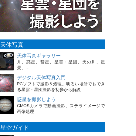
天体写真
天体写真ギャラリー
月、惑星、彗星、星雲・星団、天の川、星
景、…
デジタル天体写真入門
PCソフトで撮影＆処理。明るい場所でもでき
る星雲・星団撮影を初歩から解説
惑星を撮影しよう
CMOSカメラで動画撮影、ステライメージで
画像処理
星空ガイド