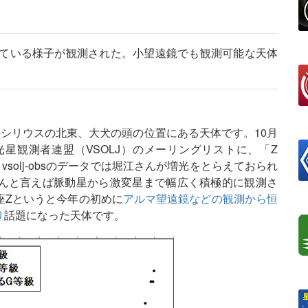
している様子が観測された。小望遠鏡でも観測可能な天体
のシリウスの北東、大犬の頭の位置にある天体です。10月
星観測者連盟（VSOLJ）のメーリングリストに、「Z
solj-obsのデータでは堀江さんが増光をとらえておられ
んと言えば脈動星から激変星まで幅広く積極的に観測さ
座Zというと今年の初めに
アルマ望遠鏡などの観測から恒
り
話題になった天体です。