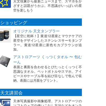
天文現象から最新ニュースまで、スマホをか
ざすと話題がうかぶ。不思議がいっぱいの星
空を楽しもう
ショッピング
オリジナル 天文タンブラー
【星空に乾杯！】黄道12星座とマウナケアの
星空をデザインしたステンレスサーモタンブ
ラー。黄道12星座に新色モカブラウンが追
加。
アストロアーツ くっつくタオル 〜 包む
ーん
表面と裏面を合わせるとぴたっとくっつく不
思議なタオル。ペットボトルやスマホ、アイ
ピースやケーブル等を結び目なしで包んで収
納。表面には月面をプリント。
天文講習会
天体写真撮影や画像処理、アストロアーツの
ソフトウェアの使いこなし方法などをオンラ