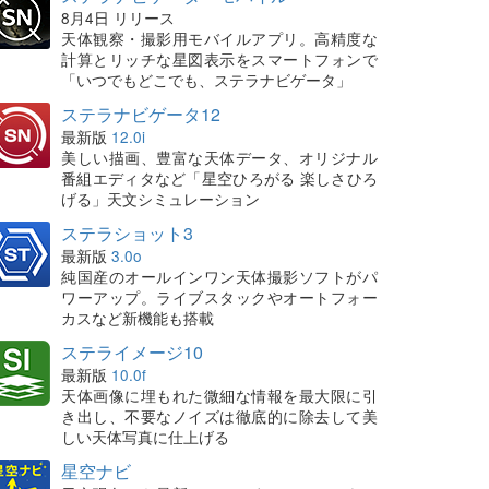
8月4日 リリース
天体観察・撮影用モバイルアプリ。高精度な
計算とリッチな星図表示をスマートフォンで
「いつでもどこでも、ステラナビゲータ」
ステラナビゲータ12
最新版
12.0i
美しい描画、豊富な天体データ、オリジナル
番組エディタなど「星空ひろがる 楽しさひろ
げる」天文シミュレーション
ステラショット3
最新版
3.0o
純国産のオールインワン天体撮影ソフトがパ
ワーアップ。ライブスタックやオートフォー
カスなど新機能も搭載
ステライメージ10
最新版
10.0f
天体画像に埋もれた微細な情報を最大限に引
き出し、不要なノイズは徹底的に除去して美
しい天体写真に仕上げる
星空ナビ