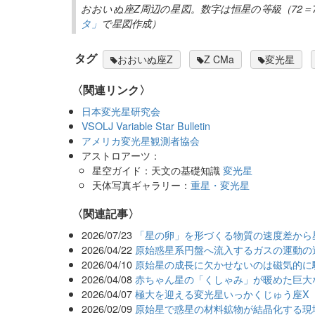
おおいぬ座Z周辺の星図。数字は恒星の等級（72＝
タ」
で星図作成）
タグ
おおいぬ座Z
Z CMa
変光星
〈関連リンク〉
日本変光星研究会
VSOLJ Variable Star Bulletin
アメリカ変光星観測者協会
アストロアーツ：
星空ガイド：天文の基礎知識
変光星
天体写真ギャラリー：
重星・変光星
関連記事
2026/07/23
「星の卵」を形づくる物質の速度差から
2026/04/22
原始惑星系円盤へ流入するガスの運動の遷
2026/04/10
原始星の成長に欠かせないのは磁気的に
2026/04/08
赤ちゃん星の「くしゃみ」が暖めた巨大
2026/04/07
極大を迎える変光星いっかくじゅう座X
2026/02/09
原始星で惑星の材料鉱物が結晶化する現