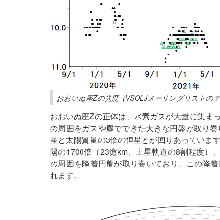
おおいぬ座Zの光度（VSOLJメーリングリストの
おおいぬ座Zの正体は、水素ガスが大量に集ま
の周囲をガスや塵でできた大きな円盤が取り巻
星と太陽質量の3倍の恒星とが回りあっていま
陽の1700倍（23億km、土星軌道の8割程度）
の周囲を降着円盤が取り巻いており、この降着
れます。