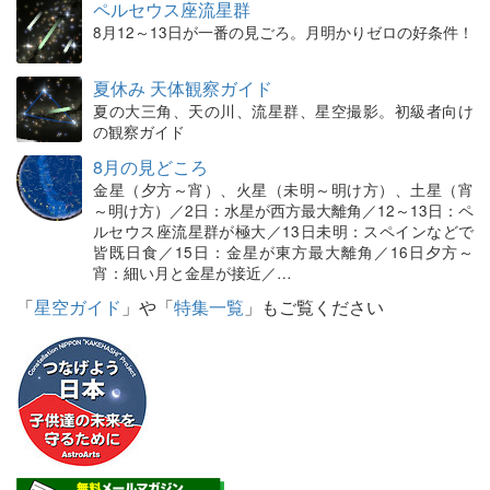
ペルセウス座流星群
8月12～13日が一番の見ごろ。月明かりゼロの好条件！
夏休み 天体観察ガイド
夏の大三角、天の川、流星群、星空撮影。初級者向け
の観察ガイド
8月の見どころ
金星（夕方～宵）、火星（未明～明け方）、土星（宵
～明け方）／2日：水星が西方最大離角／12～13日：ペ
ルセウス座流星群が極大／13日未明：スペインなどで
皆既日食／15日：金星が東方最大離角／16日夕方～
宵：細い月と金星が接近／…
「
星空ガイド
」や「
特集一覧
」もご覧ください