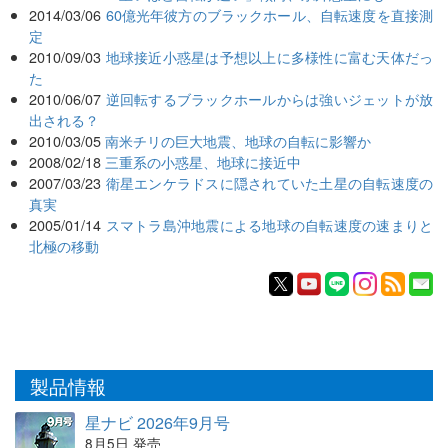
2014/03/06
60億光年彼方のブラックホール、自転速度を直接測
定
2010/09/03
地球接近小惑星は予想以上に多様性に富む天体だっ
た
2010/06/07
逆回転するブラックホールからは強いジェットが放
出される？
2010/03/05
南米チリの巨大地震、地球の自転に影響か
2008/02/18
三重系の小惑星、地球に接近中
2007/03/23
衛星エンケラドスに隠されていた土星の自転速度の
真実
2005/01/14
スマトラ島沖地震による地球の自転速度の速まりと
北極の移動
製品情報
星ナビ 2026年9月号
8月5日 発売