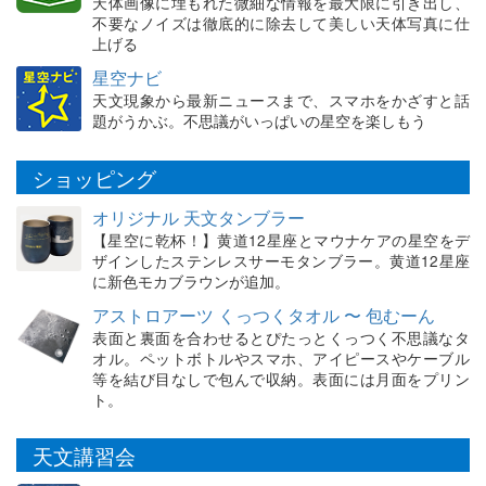
天体画像に埋もれた微細な情報を最大限に引き出し、
不要なノイズは徹底的に除去して美しい天体写真に仕
上げる
星空ナビ
天文現象から最新ニュースまで、スマホをかざすと話
題がうかぶ。不思議がいっぱいの星空を楽しもう
ショッピング
オリジナル 天文タンブラー
【星空に乾杯！】黄道12星座とマウナケアの星空をデ
ザインしたステンレスサーモタンブラー。黄道12星座
に新色モカブラウンが追加。
アストロアーツ くっつくタオル 〜 包むーん
表面と裏面を合わせるとぴたっとくっつく不思議なタ
オル。ペットボトルやスマホ、アイピースやケーブル
等を結び目なしで包んで収納。表面には月面をプリン
ト。
天文講習会