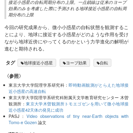
接近小惑星の自転周期分布の上限。一点鎖線は従来のヨープ
効果のみを考慮した際に予測される地球接近小惑星の自転周
期分布の上限
今回の研究成果から、微小小惑星の自転状態を観測するこ
とにより、地球に接近する小惑星がどのような作用を受け
ながら地球近傍にやってくるのかという力学進化の解明が
進むと期待される。
タグ
地球接近小惑星
ヨープ効果
自転
〈参照〉
東京大学大学院理学系研究科：
即時動画観測がとらえた地球接
近小惑星の高速自転
東京大学大学院理学系研究科附属天文学教育研究センター 木曽
観測所：
東京大学木曽観測所トモエゴゼンを用いて微小地球接
近小惑星42天体の発見に成功
PASJ：
Video observations of tiny near-Earth objects with
Tomo-e Gozen
論文