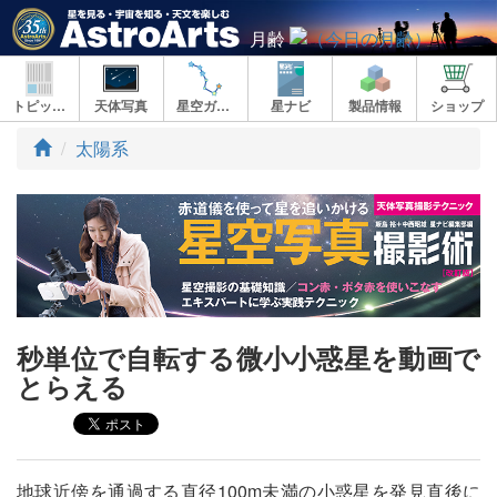
月齢
トピックス
天体写真
星空ガイド
星ナビ
製品情報
ショップ
ト
太陽系
ッ
プ
秒単位で自転する微小小惑星を動画で
とらえる
地球近傍を通過する直径100m未満の小惑星を発見直後に