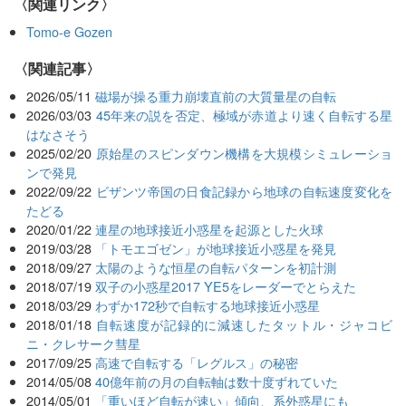
〈関連リンク〉
Tomo-e Gozen
関連記事
2026/05/11
磁場が操る重力崩壊直前の大質量星の自転
2026/03/03
45年来の説を否定、極域が赤道より速く自転する星
はなさそう
2025/02/20
原始星のスピンダウン機構を大規模シミュレーショ
ンで発見
2022/09/22
ビザンツ帝国の日食記録から地球の自転速度変化を
たどる
2020/01/22
連星の地球接近小惑星を起源とした火球
2019/03/28
「トモエゴゼン」が地球接近小惑星を発見
2018/09/27
太陽のような恒星の自転パターンを初計測
2018/07/19
双子の小惑星2017 YE5をレーダーでとらえた
2018/03/29
わずか172秒で自転する地球接近小惑星
2018/01/18
自転速度が記録的に減速したタットル・ジャコビ
ニ・クレサーク彗星
2017/09/25
高速で自転する「レグルス」の秘密
2014/05/08
40億年前の月の自転軸は数十度ずれていた
2014/05/01
「重いほど自転が速い」傾向、系外惑星にも