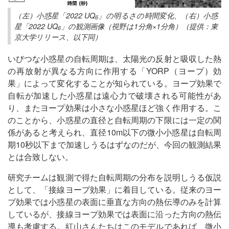
（左）小惑星「2022 UQ
」の明るさの時間変化、（右）小惑
6
星「2022 UQ
」の観測画像（視野は1分角×1分角）（提供：東
6
京大学リリース、以下同）
いびつな小惑星の自転周期は、太陽光の反射と吸収した熱
の再放射が異なる方向に作用する「YORP（ヨープ）効
果」によって変化することが知られている。ヨープ効果で
自転が加速した小惑星は遠心力で破壊される可能性があ
り、またヨープ効果は小さな小惑星ほど強く作用する。こ
のことから、小惑星の直径と自転周期の下限には一定の関
係があると考えられ、直径10m以下の微小小惑星は自転周
期10秒以下まで加速しうるはずなのだが、今回の観測結果
とは合致しない。
研究チームは観測で得た自転周期の分布を説明しうる仮説
として、「接線ヨープ効果」に着目している。従来のヨー
プ効果では小惑星の表面に垂直な方向の熱伝導のみを計算
しているが、接線ヨープ効果では表面に沿った方向の熱伝
導も考慮する。紅山さんたちはこのモデルであれば、微小