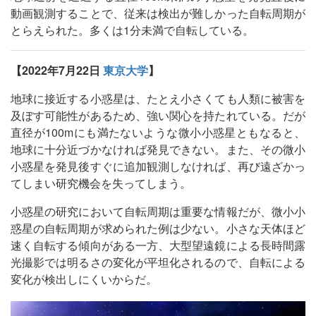
動画観測することで、従来は検出が難しかった自転周期が
とらえられた。多くは1分未満で自転している。
【2022年7月22日
東京大学
】
地球に接近する小惑星は、たとえ小さくても人類に被害を
及ぼす可能性があるため、強い関心を持たれている。だが
直径が100mにも満たないような微小小惑星ともなると、
地球に十分近づかなければ発見できない。また、その微小
小惑星を発見後すぐに追加観測しなければ、再び遠ざかっ
てしまい研究機会を失ってしまう。
小惑星の研究において自転周期は重要な情報だが、微小小
惑星の自転周期が求められた例は少ない。小さな天体ほど
速く自転する傾向がある一方、大型望遠鏡による長時間露
光撮影では明るさの変化が平坦化されるので、自転による
変化が検出しにくいからだ。