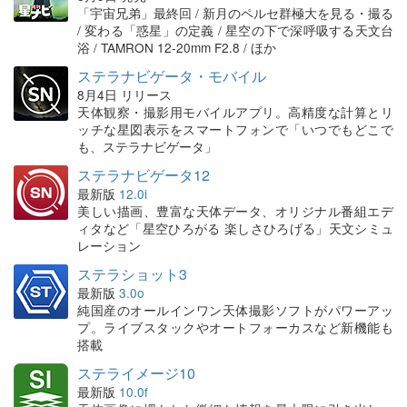
「宇宙兄弟」最終回 / 新月のペルセ群極大を見る・撮る
/ 変わる「惑星」の定義 / 星空の下で深呼吸する天文台
浴 / TAMRON 12-20mm F2.8 / ほか
ステラナビゲータ・モバイル
8月4日 リリース
天体観察・撮影用モバイルアプリ。高精度な計算とリ
ッチな星図表示をスマートフォンで「いつでもどこで
も、ステラナビゲータ」
ステラナビゲータ12
最新版
12.0i
美しい描画、豊富な天体データ、オリジナル番組エデ
ィタなど「星空ひろがる 楽しさひろげる」天文シミュ
レーション
ステラショット3
最新版
3.0o
純国産のオールインワン天体撮影ソフトがパワーアッ
プ。ライブスタックやオートフォーカスなど新機能も
搭載
ステライメージ10
最新版
10.0f