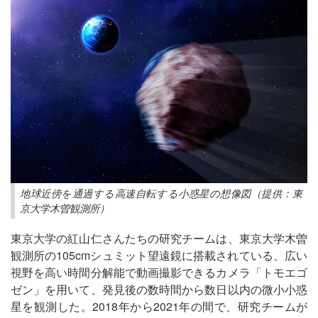
地球近傍を通過する高速自転する小惑星の想像図（提供：東
京大学木曽観測所）
東京大学の紅山仁さんたちの研究チームは、東京大学木曽
観測所の105cmシュミット望遠鏡に搭載されている、広い
視野を高い時間分解能で動画撮影できるカメラ「トモエゴ
ゼン」を用いて、発見後の数時間から数日以内の微小小惑
星を観測した。2018年から2021年の間で、研究チームが