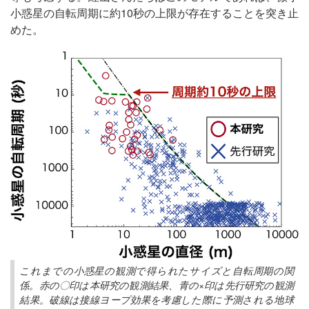
小惑星の自転周期に約10秒の上限が存在することを突き止
めた。
これまでの小惑星の観測で得られたサイズと自転周期の関
係。赤の〇印は本研究の観測結果、青の×印は先行研究の観測
結果。破線は接線ヨープ効果を考慮した際に予測される地球