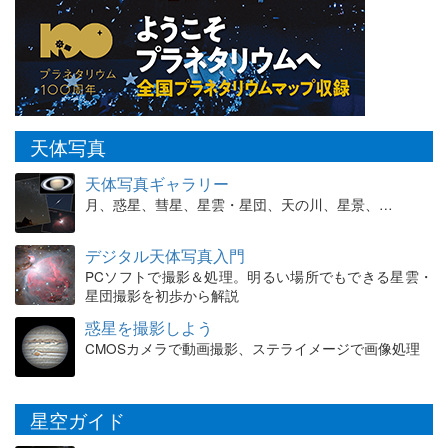
天体写真
天体写真ギャラリー
月、惑星、彗星、星雲・星団、天の川、星景、…
デジタル天体写真入門
PCソフトで撮影＆処理。明るい場所でもできる星雲・
星団撮影を初歩から解説
惑星を撮影しよう
CMOSカメラで動画撮影、ステライメージで画像処理
星空ガイド