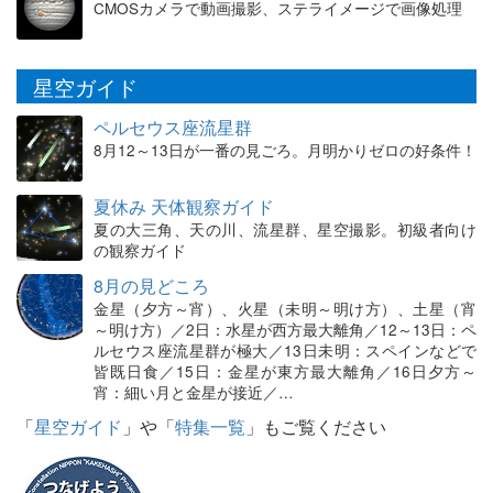
CMOSカメラで動画撮影、ステライメージで画像処理
星空ガイド
ペルセウス座流星群
8月12～13日が一番の見ごろ。月明かりゼロの好条件！
夏休み 天体観察ガイド
夏の大三角、天の川、流星群、星空撮影。初級者向け
の観察ガイド
8月の見どころ
金星（夕方～宵）、火星（未明～明け方）、土星（宵
～明け方）／2日：水星が西方最大離角／12～13日：ペ
ルセウス座流星群が極大／13日未明：スペインなどで
皆既日食／15日：金星が東方最大離角／16日夕方～
宵：細い月と金星が接近／…
「
星空ガイド
」や「
特集一覧
」もご覧ください