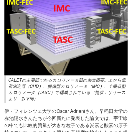
CALETの主要部であるカロリメータ部の装置概要。上から電
荷測定器（CHD）、解像型カロリメータ（IMC）、全吸収型
カロリメータ（TASC）で構成されている（提供：リリース
より、以下同）
伊・フィレンツェ大学のOscar Adrianiさん、早稲田大学の
赤池陽水さんたちが今回新たに発表した論文では、宇宙線
の中でも比較的質量が大きな粒子である炭素と酸素の原子