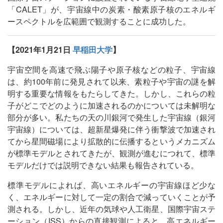
「CALET」が、宇宙線中の炭素・酸素原子核のエネルギ
ースペクトルを広範囲で観測することに成功した。
【2021年1月21日
早稲田大学
】
宇宙空間を高速で飛ぶ陽子や原子核などの粒子、宇宙線
は、約100年前に発見されて以来、素粒子や宇宙の謎を解
明する重要な情報をもたらしてきた。しかし、これらの粒
子がどこでどのように加速されるのかについては未解明な
部分が多い。私たちの天の川銀河で発生した宇宙線（銀河
宇宙線）については、超新星爆発に伴う衝撃波で加速され
てから星間磁場により拡散的に伝播するというメカニズム
が標準モデルとされてきたが、観測が進むにつれて、標準
モデルだけでは説明できない結果も報告されている。
標準モデルによれば、高いエネルギーの宇宙線ほど少な
く、エネルギーに対して一定の割合で減っていくことが予
測される。しかし、近年の気球や人工衛星、国際宇宙ステ
ーション（ISS）からの直接観測によると、高エネルギー