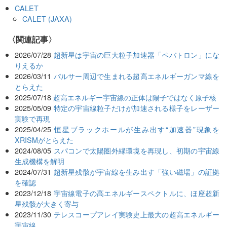
CALET
CALET (JAXA)
関連記事
2026/07/28
超新星は宇宙の巨大粒子加速器「ペバトロン」にな
りえるか
2026/03/11
パルサー周辺で生まれる超高エネルギーガンマ線を
とらえた
2025/07/18
超高エネルギー宇宙線の正体は陽子ではなく原子核
2025/05/09
特定の宇宙線粒子だけが加速される様子をレーザー
実験で再現
2025/04/25
恒星ブラックホールが生み出す“加速器”現象を
XRISMがとらえた
2024/08/05
スパコンで太陽圏外縁環境を再現し、初期の宇宙線
生成機構を解明
2024/07/31
超新星残骸が宇宙線を生み出す「強い磁場」の証拠
を確認
2023/12/18
宇宙線電子の高エネルギースペクトルに、ほ座超新
星残骸が大きく寄与
2023/11/30
テレスコープアレイ実験史上最大の超高エネルギー
宇宙線