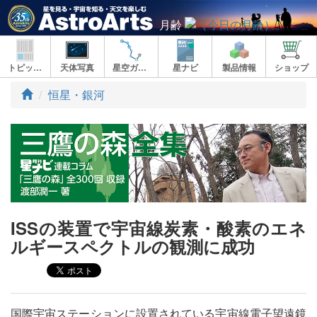
月齢
トピックス
天体写真
星空ガイド
星ナビ
製品情報
ショップ
ト
恒星・銀河
ッ
プ
ISSの装置で宇宙線炭素・酸素のエネ
ルギースペクトルの観測に成功
国際宇宙ステーションに設置されている宇宙線電子望遠鏡