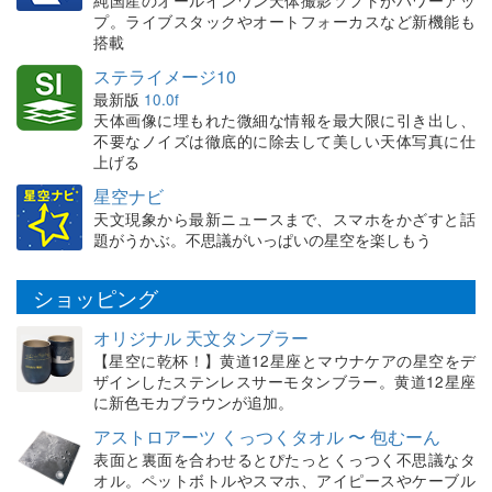
プ。ライブスタックやオートフォーカスなど新機能も
搭載
ステライメージ10
最新版
10.0f
天体画像に埋もれた微細な情報を最大限に引き出し、
不要なノイズは徹底的に除去して美しい天体写真に仕
上げる
星空ナビ
天文現象から最新ニュースまで、スマホをかざすと話
題がうかぶ。不思議がいっぱいの星空を楽しもう
ショッピング
オリジナル 天文タンブラー
【星空に乾杯！】黄道12星座とマウナケアの星空をデ
ザインしたステンレスサーモタンブラー。黄道12星座
に新色モカブラウンが追加。
アストロアーツ くっつくタオル 〜 包むーん
表面と裏面を合わせるとぴたっとくっつく不思議なタ
オル。ペットボトルやスマホ、アイピースやケーブル