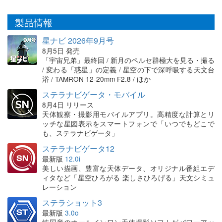
製品情報
星ナビ 2026年9月号
8月5日 発売
「宇宙兄弟」最終回 / 新月のペルセ群極大を見る・撮る
/ 変わる「惑星」の定義 / 星空の下で深呼吸する天文台
浴 / TAMRON 12-20mm F2.8 / ほか
ステラナビゲータ・モバイル
8月4日 リリース
天体観察・撮影用モバイルアプリ。高精度な計算とリ
ッチな星図表示をスマートフォンで「いつでもどこで
も、ステラナビゲータ」
ステラナビゲータ12
最新版
12.0i
美しい描画、豊富な天体データ、オリジナル番組エデ
ィタなど「星空ひろがる 楽しさひろげる」天文シミュ
レーション
ステラショット3
最新版
3.0o
純国産のオールインワン天体撮影ソフトがパワーアッ