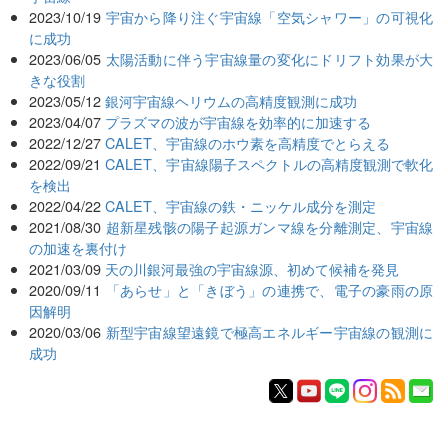
2023/10/19
宇宙から降り注ぐ宇宙線「空気シャワー」の可視化
に成功
2023/06/05
太陽活動に伴う宇宙線量の変化にドリフト効果が大
きな役割
2023/05/12
銀河宇宙線ヘリウムの高精度観測に成功
2023/04/07
プラズマの波が宇宙線を効率的に加速する
2022/12/27
CALET、宇宙線のホウ素を高精度でとらえる
2022/09/21
CALET、宇宙線陽子スペクトルの高精度観測で軟化
を検出
2022/04/22
CALET、宇宙線の鉄・ニッケル成分を測定
2021/08/30
超新星残骸の陽子起源ガンマ線を分離測定、宇宙線
の加速を裏付け
2021/03/09
天の川銀河最強の宇宙線源、初めて候補を発見
2020/09/11
「あらせ」と「きぼう」の連携で、電子の豪雨の原
因解明
2020/03/06
新型宇宙線望遠鏡で極高エネルギー宇宙線の観測に
成功