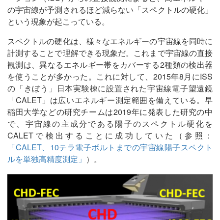
の宇宙線が予測されるほど減らない「スペクトルの硬化」
という現象が起こっている。
スペクトルの硬化は、様々なエネルギーの宇宙線を同時に
計測することで理解できる現象だ。これまで宇宙線の直接
観測は、異なるエネルギー帯をカバーする2種類の検出器
を使うことが多かった。これに対して、2015年8月にISS
の「きぼう」日本実験棟に設置された宇宙線電子望遠鏡
「CALET」は広いエネルギー測定範囲を備えている。早
稲田大学などの研究チームは2019年に発表した研究の中
で、宇宙線の主成分である陽子のスペクトル硬化を
CALETで検出することに成功していた（参照：
「CALET、10テラ電子ボルトまでの宇宙線陽子スペクト
ルを単独高精度測定」
）。