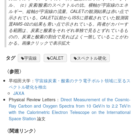
ル、（c）炭素/酸素のスペクトルの比。横軸が宇宙線のエネ
ルギー、縦軸が宇宙線の流量。CALETの観測結果は赤い点で
示されている。CALET以前からISSに搭載されていた観測装
置AMS-02の結果も青い点で示されている。両者がカバーす
る範囲は、炭素と酸素をそれぞれ単独で見るとずれているも
のの、炭素と酸素の割合で見ればよく一致していることがわ
かる。画像クリックで表示拡大
タグ
宇宙線
CALET
スペクトル硬化
〈参照〉
早稲田大学：
宇宙線炭素・酸素のテラ電子ボルト領域に至るス
ペクトル硬化を検出
JAXA
Physical Review Letters：
Direct Measurement of the Cosmic-
Ray Carbon and Oxygen Spectra from 10 GeV/n to 2.2 TeV/n
with the Calorimetric Electron Telescope on the International
Space Station
論文
〈関連リンク〉