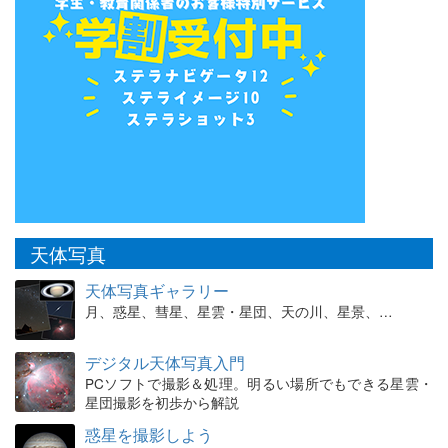
天体写真
天体写真ギャラリー
月、惑星、彗星、星雲・星団、天の川、星景、…
デジタル天体写真入門
PCソフトで撮影＆処理。明るい場所でもできる星雲・
星団撮影を初歩から解説
惑星を撮影しよう