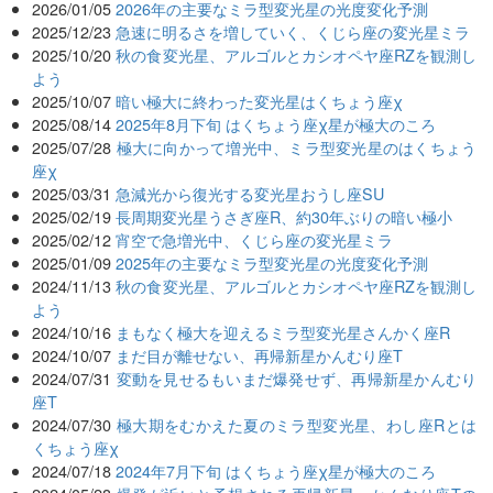
2026/01/05
2026年の主要なミラ型変光星の光度変化予測
2025/12/23
急速に明るさを増していく、くじら座の変光星ミラ
2025/10/20
秋の食変光星、アルゴルとカシオペヤ座RZを観測し
よう
2025/10/07
暗い極大に終わった変光星はくちょう座χ
2025/08/14
2025年8月下旬 はくちょう座χ星が極大のころ
2025/07/28
極大に向かって増光中、ミラ型変光星のはくちょう
座χ
2025/03/31
急減光から復光する変光星おうし座SU
2025/02/19
長周期変光星うさぎ座R、約30年ぶりの暗い極小
2025/02/12
宵空で急増光中、くじら座の変光星ミラ
2025/01/09
2025年の主要なミラ型変光星の光度変化予測
2024/11/13
秋の食変光星、アルゴルとカシオペヤ座RZを観測し
よう
2024/10/16
まもなく極大を迎えるミラ型変光星さんかく座R
2024/10/07
まだ目が離せない、再帰新星かんむり座T
2024/07/31
変動を見せるもいまだ爆発せず、再帰新星かんむり
座T
2024/07/30
極大期をむかえた夏のミラ型変光星、わし座Rとは
くちょう座χ
2024/07/18
2024年7月下旬 はくちょう座χ星が極大のころ