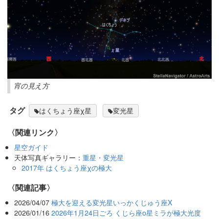
宵の見え方
タグ
はくちょう座χ星
変光星
〈関連リンク〉
星空ガイド
天体写真ギャラリー：
重星・変光星
2017年 はくちょう座χの極大
関連記事
2026/04/07
極大を迎える変光星いっかくじゅう座X
2026/01/16
2026年1月24日ごろ くじら座ο星ミラが極大光度