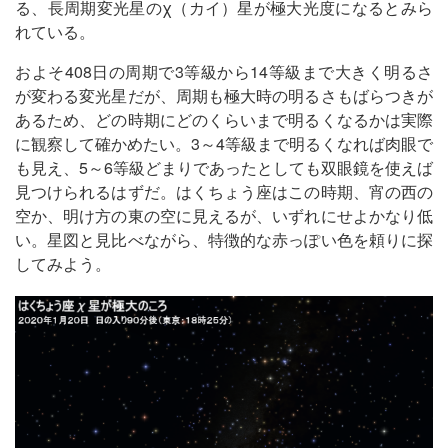
る、長周期変光星のχ（カイ）星が極大光度になるとみら
れている。
およそ408日の周期で3等級から14等級まで大きく明るさ
が変わる変光星だが、周期も極大時の明るさもばらつきが
あるため、どの時期にどのくらいまで明るくなるかは実際
に観察して確かめたい。3～4等級まで明るくなれば肉眼で
も見え、5～6等級どまりであったとしても双眼鏡を使えば
見つけられるはずだ。はくちょう座はこの時期、宵の西の
空か、明け方の東の空に見えるが、いずれにせよかなり低
い。星図と見比べながら、特徴的な赤っぽい色を頼りに探
してみよう。