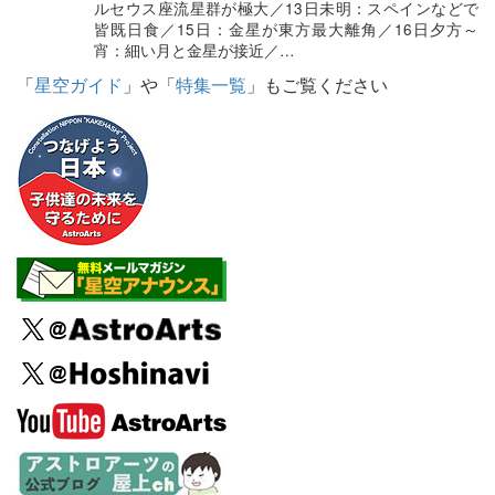
ルセウス座流星群が極大／13日未明：スペインなどで
皆既日食／15日：金星が東方最大離角／16日夕方～
宵：細い月と金星が接近／…
「
星空ガイド
」や「
特集一覧
」もご覧ください