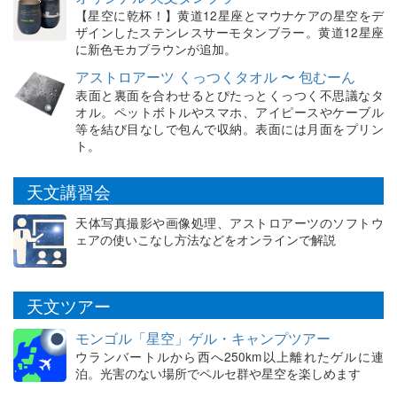
【星空に乾杯！】黄道12星座とマウナケアの星空をデ
ザインしたステンレスサーモタンブラー。黄道12星座
に新色モカブラウンが追加。
アストロアーツ くっつくタオル 〜 包むーん
表面と裏面を合わせるとぴたっとくっつく不思議なタ
オル。ペットボトルやスマホ、アイピースやケーブル
等を結び目なしで包んで収納。表面には月面をプリン
ト。
天文講習会
天体写真撮影や画像処理、アストロアーツのソフトウ
ェアの使いこなし方法などをオンラインで解説
天文ツアー
モンゴル「星空」ゲル・キャンプツアー
ウランバートルから西へ250km以上離れたゲルに連
泊。光害のない場所でペルセ群や星空を楽しめます