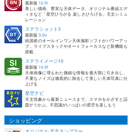
最新版
12.0i
美しい描画、豊富な天体データ、オリジナル番組エデ
ィタなど「星空ひろがる 楽しさひろげる」天文シミュ
レーション
ステラショット3
最新版
3.0o
純国産のオールインワン天体撮影ソフトがパワーアッ
プ。ライブスタックやオートフォーカスなど新機能も
搭載
ステライメージ10
最新版
10.0f
天体画像に埋もれた微細な情報を最大限に引き出し、
不要なノイズは徹底的に除去して美しい天体写真に仕
上げる
星空ナビ
天文現象から最新ニュースまで、スマホをかざすと話
題がうかぶ。不思議がいっぱいの星空を楽しもう
ショッピング
オリジナル 天文タンブラー