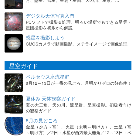
月、惑星、彗星、星雲・星団、天の川、星景、…
デジタル天体写真入門
PCソフトで撮影＆処理。明るい場所でもできる星雲・
星団撮影を初歩から解説
惑星を撮影しよう
CMOSカメラで動画撮影、ステライメージで画像処理
星空ガイド
ペルセウス座流星群
8月12～13日が一番の見ごろ。月明かりゼロの好条件！
夏休み 天体観察ガイド
夏の大三角、天の川、流星群、星空撮影。初級者向け
の観察ガイド
8月の見どころ
金星（夕方～宵）、火星（未明～明け方）、土星（宵
～明け方）／2日：水星が西方最大離角／12～13日：ペ