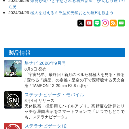
2024/05/28
爆発が近いと予想される再帰新星、かんむり座Tの
近況
2024/04/26
極大を迎えるミラ型変光星おとめ座Rを観よう
製品情報
星ナビ 2026年9月号
8月5日 発売
「宇宙兄弟」最終回 / 新月のペルセ群極大を見る・撮る
/ 変わる「惑星」の定義 / 星空の下で深呼吸する天文台
浴 / TAMRON 12-20mm F2.8 / ほか
ステラナビゲータ・モバイル
8月4日 リリース
天体観察・撮影用モバイルアプリ。高精度な計算とリ
ッチな星図表示をスマートフォンで「いつでもどこで
も、ステラナビゲータ」
ステラナビゲータ12