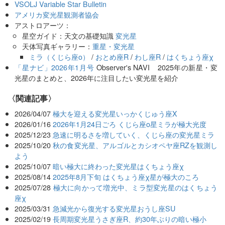
VSOLJ Variable Star Bulletin
アメリカ変光星観測者協会
アストロアーツ：
星空ガイド：天文の基礎知識
変光星
天体写真ギャラリー：
重星・変光星
ミラ（くじら座ο）
/
おとめ座R
/
わし座R
/
はくちょう座χ
「星ナビ」2026年1月号
Observer's NAVI 2025年の新星・変
光星のまとめと、2026年に注目したい変光星を紹介
関連記事
2026/04/07
極大を迎える変光星いっかくじゅう座X
2026/01/16
2026年1月24日ごろ くじら座ο星ミラが極大光度
2025/12/23
急速に明るさを増していく、くじら座の変光星ミラ
2025/10/20
秋の食変光星、アルゴルとカシオペヤ座RZを観測し
よう
2025/10/07
暗い極大に終わった変光星はくちょう座χ
2025/08/14
2025年8月下旬 はくちょう座χ星が極大のころ
2025/07/28
極大に向かって増光中、ミラ型変光星のはくちょう
座χ
2025/03/31
急減光から復光する変光星おうし座SU
2025/02/19
長周期変光星うさぎ座R、約30年ぶりの暗い極小