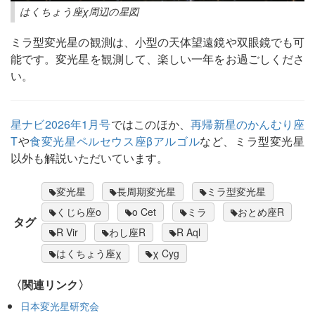
はくちょう座χ周辺の星図
ミラ型変光星の観測は、小型の天体望遠鏡や双眼鏡でも可
能です。変光星を観測して、楽しい一年をお過ごしくださ
い。
星ナビ2026年1月号
ではこのほか、
再帰新星のかんむり座
T
や
食変光星ペルセウス座βアルゴル
など、ミラ型変光星
以外も解説いただいています。
変光星
長周期変光星
ミラ型変光星
くじら座ο
ο Cet
ミラ
おとめ座R
タグ
R Vir
わし座R
R Aql
はくちょう座χ
χ Cyg
〈関連リンク〉
日本変光星研究会