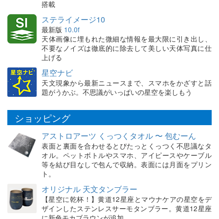
搭載
ステライメージ10
最新版
10.0f
天体画像に埋もれた微細な情報を最大限に引き出し、
不要なノイズは徹底的に除去して美しい天体写真に仕
上げる
星空ナビ
天文現象から最新ニュースまで、スマホをかざすと話
題がうかぶ。不思議がいっぱいの星空を楽しもう
ショッピング
アストロアーツ くっつくタオル 〜 包むーん
表面と裏面を合わせるとぴたっとくっつく不思議なタ
オル。ペットボトルやスマホ、アイピースやケーブル
等を結び目なしで包んで収納。表面には月面をプリン
ト。
オリジナル 天文タンブラー
【星空に乾杯！】黄道12星座とマウナケアの星空をデ
ザインしたステンレスサーモタンブラー。黄道12星座
に新色モカブラウンが追加。