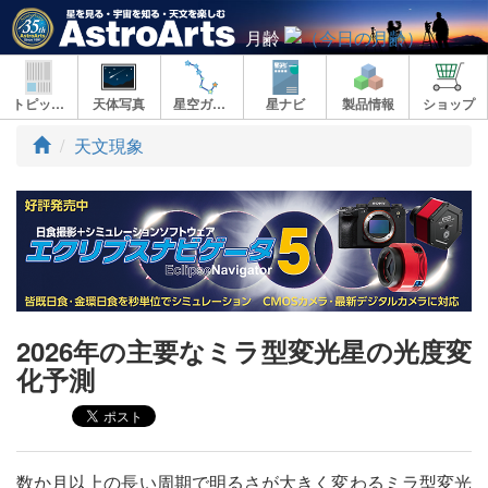
月齢
トピックス
天体写真
星空ガイド
星ナビ
製品情報
ショップ
ト
天文現象
ッ
プ
2026年の主要なミラ型変光星の光度変
化予測
数か月以上の長い周期で明るさが大きく変わるミラ型変光