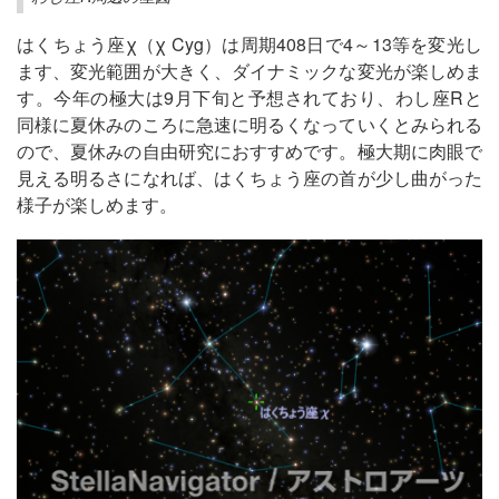
はくちょう座χ（χ Cyg）は周期408日で4～13等を変光し
ます、変光範囲が大きく、ダイナミックな変光が楽しめま
す。今年の極大は9月下旬と予想されており、わし座Rと
同様に夏休みのころに急速に明るくなっていくとみられる
ので、夏休みの自由研究におすすめです。極大期に肉眼で
見える明るさになれば、はくちょう座の首が少し曲がった
様子が楽しめます。