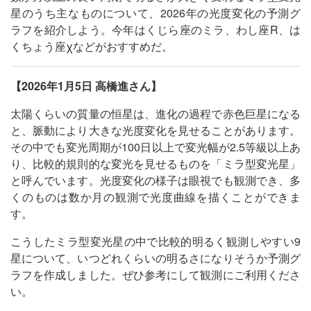
星のうち主なものについて、2026年の光度変化の予測グ
ラフを紹介しよう。今年はくじら座のミラ、わし座R、は
くちょう座χなどがおすすめだ。
【2026年1月5日 高橋進さん】
太陽くらいの質量の恒星は、進化の過程で赤色巨星になる
と、脈動により大きな光度変化を見せることがあります。
その中でも変光周期が100日以上で変光幅が2.5等級以上あ
り、比較的規則的な変光を見せるものを「ミラ型変光星」
と呼んでいます。光度変化の様子は眼視でも観測でき、多
くのものは数か月の観測で光度曲線を描くことができま
す。
こうしたミラ型変光星の中で比較的明るく観測しやすい9
星について、いつどれくらいの明るさになりそうか予測グ
ラフを作成しました。ぜひ参考にして観測にご利用くださ
い。