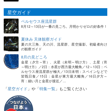
星空ガイド
ペルセウス座流星群
8月12～13日が一番の見ごろ。月明かりゼロの好条件！
夏休み 天体観察ガイド
夏の大三角、天の川、流星群、星空撮影。初級者向け
の観察ガイド
8月の見どころ
金星（夕方～宵）、火星（未明～明け方）、土星（宵
～明け方）／2日：水星が西方最大離角／12～13日：ペ
ルセウス座流星群が極大／13日未明：スペインなどで
皆既日食／15日：金星が東方最大離角／16日夕方～
宵：細い月と金星が接近／…
「
星空ガイド
」や「
特集一覧
」もご覧ください