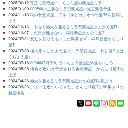
2025/02/12
宵空で急増光中、くじら座の変光星ミラ
2025/01/09
2025年の主要なミラ型変光星の光度変化予測
2024/11/13
秋の食変光星、アルゴルとカシオペヤ座RZを観測し
よう
2024/10/16
まもなく極大を迎えるミラ型変光星さんかく座R
2024/10/07
まだ目が離せない、再帰新星かんむり座T
2024/07/31
変動を見せるもいまだ爆発せず、再帰新星かんむり
座T
2024/07/30
極大期をむかえた夏のミラ型変光星、わし座Rとは
くちょう座χ
2024/07/18
2024年7月下旬 はくちょう座χ星が極大のころ
2024/05/28
爆発が近いと予想される再帰新星、かんむり座Tの
近況
2024/04/26
極大を迎えるミラ型変光星おとめ座Rを観よう
2024/03/26
いよいよ近づいてきた、かんむり座Tの80年ぶりの
新星爆発