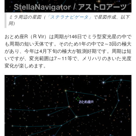
ミラ周辺の星図（
「ステラナビゲータ」
で星図作成、以下
同）
おとめ座R（R Vir）は周期が146日でミラ型変光星の中で
も周期の短い天体です。そのため1年の中で2～3回の極大
があり、今年は4月下旬の極大が観測好期です。周期は短
いですが、変光範囲は7～11等で、メリハリのきいた光度
変化が楽しめます。