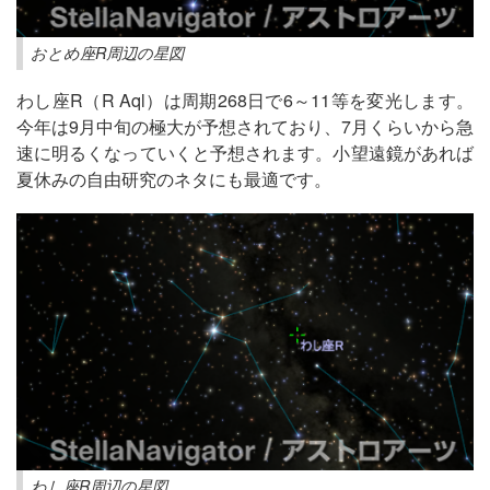
おとめ座R周辺の星図
わし座R（R Aql）は周期268日で6～11等を変光します。
今年は9月中旬の極大が予想されており、7月くらいから急
速に明るくなっていくと予想されます。小望遠鏡があれば
夏休みの自由研究のネタにも最適です。
わし座R周辺の星図