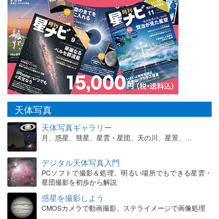
天体写真
天体写真ギャラリー
月、惑星、彗星、星雲・星団、天の川、星景、…
デジタル天体写真入門
PCソフトで撮影＆処理。明るい場所でもできる星雲・
星団撮影を初歩から解説
惑星を撮影しよう
CMOSカメラで動画撮影、ステライメージで画像処理