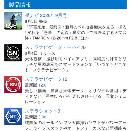
製品情報
星ナビ 2026年9月号
8月5日 発売
「宇宙兄弟」最終回 / 新月のペルセ群極大を見る・撮る
/ 変わる「惑星」の定義 / 星空の下で深呼吸する天文台
浴 / TAMRON 12-20mm F2.8 / ほか
ステラナビゲータ・モバイル
8月4日 リリース
天体観察・撮影用モバイルアプリ。高精度な計算とリ
ッチな星図表示をスマートフォンで「いつでもどこで
も、ステラナビゲータ」
ステラナビゲータ12
最新版
12.0i
美しい描画、豊富な天体データ、オリジナル番組エデ
ィタなど「星空ひろがる 楽しさひろげる」天文シミュ
レーション
ステラショット3
最新版
3.0o
純国産のオールインワン天体撮影ソフトがパワーアッ
プ。ライブスタックやオートフォーカスなど新機能も