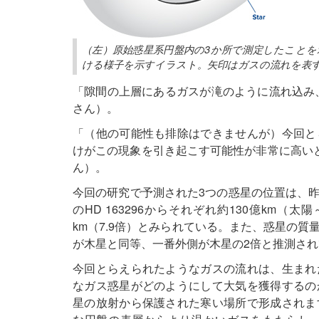
（左）原始惑星系円盤内の3か所で測定したこと
ける様子を示すイラスト。矢印はガスの流れを表す（提供：NRA
「隙間の上層にあるガスが滝のように流れ込み、
さん）。
「（他の可能性も排除はできませんが）今回と
けがこの現象を引き起こす可能性が非常に高いとい
ん）。
今回の研究で予測された3つの惑星の位置は、
のHD 163296からそれぞれ約130億km（太陽
km（7.9倍）とみられている。また、惑星の
が木星と同等、一番外側が木星の2倍と推測さ
今回とらえられたようなガスの流れは、生まれ
なガス惑星がどのようにして大気を獲得するの
星の放射から保護された寒い場所で形成されま