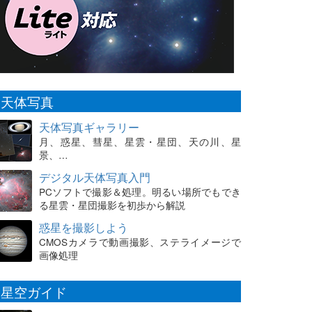
天体写真
天体写真ギャラリー
月、惑星、彗星、星雲・星団、天の川、星
景、…
デジタル天体写真入門
PCソフトで撮影＆処理。明るい場所でもでき
る星雲・星団撮影を初歩から解説
惑星を撮影しよう
CMOSカメラで動画撮影、ステライメージで
画像処理
星空ガイド