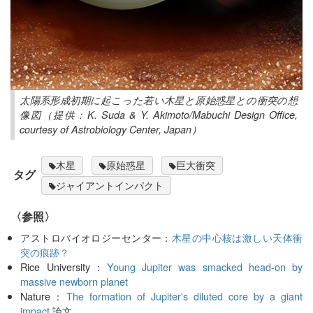
太陽系形成初期に起こった若い木星と原始惑星との衝突の想
像図（提供：K. Suda & Y. Akimoto/Mabuchi Design Office,
courtesy of Astrobiology Center, Japan）
木星
原始惑星
巨大衝突
タグ
ジャイアントインパクト
〈参照〉
アストロバイオロジーセンター：
木星の中心核は激しい天体衝
突の痕跡？
Rice University：
Young Jupiter was smacked head-on by
massive newborn planet
Nature：
The formation of Jupiter's diluted core by a giant
impact
論文