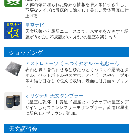
天体画像に埋もれた微細な情報を最大限に引き出し、
不要なノイズは徹底的に除去して美しい天体写真に仕
上げる
星空ナビ
天文現象から最新ニュースまで、スマホをかざすと話
題がうかぶ。不思議がいっぱいの星空を楽しもう
ショッピング
アストロアーツ くっつくタオル 〜 包むーん
表面と裏面を合わせるとぴたっとくっつく不思議なタ
オル。ペットボトルやスマホ、アイピースやケーブル
等を結び目なしで包んで収納。表面には月面をプリン
ト。
オリジナル 天文タンブラー
【星空に乾杯！】黄道12星座とマウナケアの星空をデ
ザインしたステンレスサーモタンブラー。黄道12星座
に新色モカブラウンが追加。
天文講習会