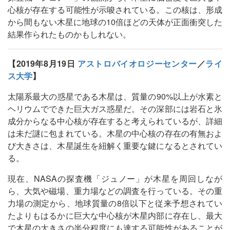
心核が存在する可能性が示唆されている。この核は、形成
から間もない木星に地球の10倍ほどの天体が正面衝突した
結果作られたものかもしれない。
【2019年8月19日
アストロバイオロジーセンター
／
ライ
ス大学
】
太陽系最大の惑星である木星は、質量の90%以上が水素と
ヘリウムでできた巨大ガス惑星だ。その深部には岩石と氷
成分からなる中心核が存在すると考えられているが、詳細
は未だ謎に包まれている。木星の中心核の存在の有無およ
び大きさは、木星誕生を紐解く重要な鍵になるとされてい
る。
現在、NASAの探査機「ジュノー」が木星を周回しなが
ら、大気や磁場、重力場などの調査を行っている。その重
力場の測定から、地球質量の8倍以下と従来予想されてい
たよりもはるかに巨大な中心核が木星内部に存在し、最大
で木星の大きさの半分程度にも達する可能性があることが