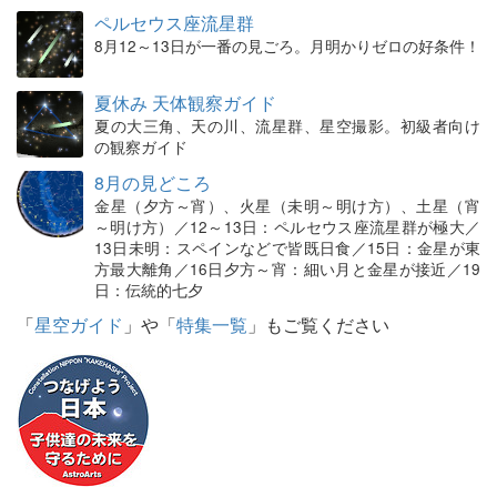
ペルセウス座流星群
8月12～13日が一番の見ごろ。月明かりゼロの好条件！
夏休み 天体観察ガイド
夏の大三角、天の川、流星群、星空撮影。初級者向け
の観察ガイド
8月の見どころ
金星（夕方～宵）、火星（未明～明け方）、土星（宵
～明け方）／12～13日：ペルセウス座流星群が極大／
13日未明：スペインなどで皆既日食／15日：金星が東
方最大離角／16日夕方～宵：細い月と金星が接近／19
日：伝統的七夕
「
星空ガイド
」や「
特集一覧
」もご覧ください