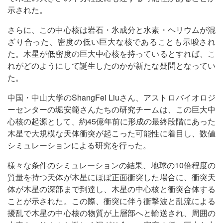
示された。
さらに、この中心核は岩石・氷成分と水素・ヘリウムが混
ざり合った、密度の低い巨大な核であることも示唆され
た。木星が低密度の巨大中心核を持っているとすれば、こ
れがどのようにして誕生したのかが新たな疑問となってい
た。
中国・中山大学のShangFei Liuさん、アストロバイオロジ
ーセンターの堀安範さんたちの研究チームは、この巨大中
心核の起源として、約45億年前に形成の最終段階にあった
木星で大規模な天体衝突が起こった可能性に着目し、数値
シミュレーションによる研究を行った。
様々な条件のシミュレーションの結果、地球の10倍程度の
質量を持つ天体が木星にほぼ正面衝突した場合に、衝突天
体が木星の深部まで到達し、木星の中心核と衝突合体する
ことが示された。この際、衝突に伴う衝撃波と乱流による
擾乱で木星の中心核の物質が上層部へと輸送され、周囲の