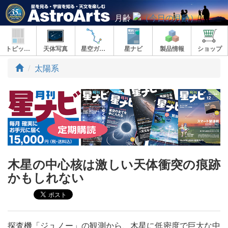
月齢
トピックス
天体写真
星空ガイド
星ナビ
製品情報
ショップ
ト
太陽系
ッ
プ
木星の中心核は激しい天体衝突の痕跡
かもしれない
探査機「ジュノー」の観測から、木星に低密度で巨大な中