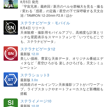
8月5日 発売
「宇宙兄弟」最終回 / 新月のペルセ群極大を見る・撮る
/ 変わる「惑星」の定義 / 星空の下で深呼吸する天文台
浴 / TAMRON 12-20mm F2.8 / ほか
ステラナビゲータ・モバイル
8月4日 リリース
天体観察・撮影用モバイルアプリ。高精度な計算とリ
ッチな星図表示をスマートフォンで「いつでもどこで
も、ステラナビゲータ」
ステラナビゲータ12
最新版
12.0i
美しい描画、豊富な天体データ、オリジナル番組エデ
ィタなど「星空ひろがる 楽しさひろげる」天文シミュ
レーション
ステラショット3
最新版
3.0o
純国産のオールインワン天体撮影ソフトがパワーアッ
プ。ライブスタックやオートフォーカスなど新機能も
搭載
ステライメージ10
最新版
10.0f