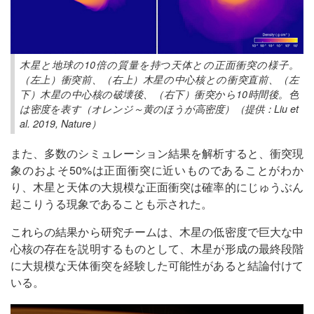
木星と地球の10倍の質量を持つ天体との正面衝突の様子。
（左上）衝突前、（右上）木星の中心核との衝突直前、（左
下）木星の中心核の破壊後、（右下）衝突から10時間後。色
は密度を表す（オレンジ～黄のほうが高密度）（提供：Liu et
al. 2019, Nature）
また、多数のシミュレーション結果を解析すると、衝突現
象のおよそ50%は正面衝突に近いものであることがわか
り、木星と天体の大規模な正面衝突は確率的にじゅうぶん
起こりうる現象であることも示された。
これらの結果から研究チームは、木星の低密度で巨大な中
心核の存在を説明するものとして、木星が形成の最終段階
に大規模な天体衝突を経験した可能性があると結論付けて
いる。