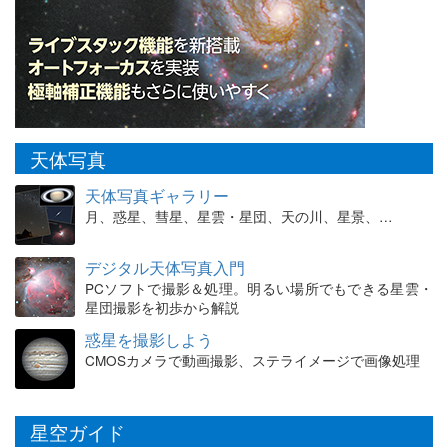
天体写真
天体写真ギャラリー
月、惑星、彗星、星雲・星団、天の川、星景、…
デジタル天体写真入門
PCソフトで撮影＆処理。明るい場所でもできる星雲・
星団撮影を初歩から解説
惑星を撮影しよう
CMOSカメラで動画撮影、ステライメージで画像処理
星空ガイド