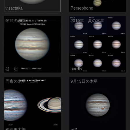
visactaka
Persephone
9/19の木星
2019年 夏の木星
谷 明
nardis
同夜の木星・土星
9月13日の木星
銀河鬼太郎
ｍ2