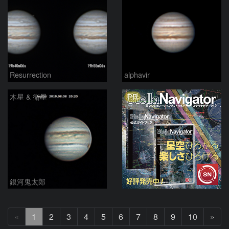
Resurrection
alphavir
PR
木星 & 衛星
銀河鬼太郎
次
«
1
2
3
4
5
6
7
8
9
10
»
へ