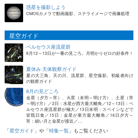
惑星を撮影しよう
CMOSカメラで動画撮影、ステライメージで画像処理
星空ガイド
ペルセウス座流星群
8月12～13日が一番の見ごろ。月明かりゼロの好条件！
夏休み 天体観察ガイド
夏の大三角、天の川、流星群、星空撮影。初級者向け
の観察ガイド
8月の見どころ
金星（夕方～宵）、火星（未明～明け方）、土星（宵
～明け方）／2日：水星が西方最大離角／12～13日：ペ
ルセウス座流星群が極大／13日未明：スペインなどで
皆既日食／15日：金星が東方最大離角／16日夕方～
宵：細い月と金星が接近／…
「
星空ガイド
」や「
特集一覧
」もご覧ください