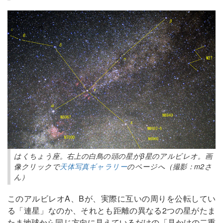
はくちょう座。右上の白鳥の頭の星がβ星のアルビレオ。画
像クリックで
天体写真ギャラリー
のページへ（撮影：m2さ
ん）
このアルビレオA、Bが、実際に互いの周りを公転してい
る「連星」なのか、それとも距離の異なる2つの星がたま
たま地球から同じ方向に見えているだけの「見かけの二重