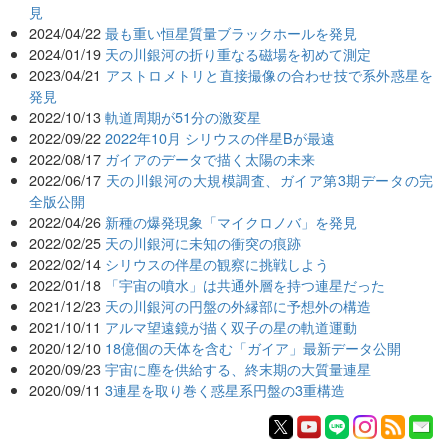
見
2024/04/22
最も重い恒星質量ブラックホールを発見
2024/01/19
天の川銀河の折り重なる磁場を初めて測定
2023/04/21
アストロメトリと直接撮像の合わせ技で系外惑星を
発見
2022/10/13
軌道周期が51分の激変星
2022/09/22
2022年10月 シリウスの伴星Bが最遠
2022/08/17
ガイアのデータで描く太陽の未来
2022/06/17
天の川銀河の大規模調査、ガイア第3期データの完
全版公開
2022/04/26
新種の爆発現象「マイクロノバ」を発見
2022/02/25
天の川銀河に未知の衝突の痕跡
2022/02/14
シリウスの伴星の観察に挑戦しよう
2022/01/18
「宇宙の噴水」は共通外層を持つ連星だった
2021/12/23
天の川銀河の円盤の外縁部に予想外の構造
2021/10/11
アルマ望遠鏡が描く双子の星の軌道運動
2020/12/10
18億個の天体を含む「ガイア」最新データ公開
2020/09/23
宇宙に塵を供給する、終末期の大質量連星
2020/09/11
3連星を取り巻く惑星系円盤の3重構造