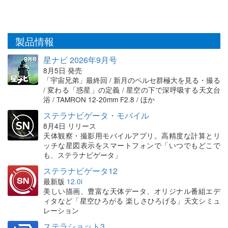
製品情報
星ナビ 2026年9月号
8月5日 発売
「宇宙兄弟」最終回 / 新月のペルセ群極大を見る・撮る
/ 変わる「惑星」の定義 / 星空の下で深呼吸する天文台
浴 / TAMRON 12-20mm F2.8 / ほか
ステラナビゲータ・モバイル
8月4日 リリース
天体観察・撮影用モバイルアプリ。高精度な計算とリ
ッチな星図表示をスマートフォンで「いつでもどこで
も、ステラナビゲータ」
ステラナビゲータ12
最新版
12.0i
美しい描画、豊富な天体データ、オリジナル番組エデ
ィタなど「星空ひろがる 楽しさひろげる」天文シミュ
レーション
ステラショット3