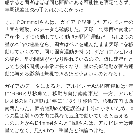
慮すると両者はほぼ同じ距離にある可能性も否定できず、
年周視差は決め手とはならなかった。
そこでDrimmelさんは、ガイアで観測したアルビレオの
「固有運動」のデータも確認した。天球上で東西や南北に
星が少しずつ移動していく動きが固有運動だ。もし2つの
星が本当の連星なら、両者はペアを組んだまま天球上を移
動していくので、同じ固有運動を持つはずだ（アルビレオ
の場合、星の間隔がかなり離れているので、仮に連星だと
しても公転周期が非常に長くなり、星の公転運動が固有運
動に与える影響は無視できるほど小さいものとなる）。
ガイアのデータによると、アルビレオAの固有運動は1年
に16.66ミリ秒角で、移動方向は南南東だ。一方、アルビ
レオBの固有運動は1年に1.13ミリ秒角で、移動方向は西
南西だった。固有運動の測定誤差は十分に小さいため、2
つの星は別々の方向に異なる速度で動いていると言える。
このことからDrimmelさんとPlaitさんは、アルビレオは連
星ではなく、見かけの二重星だと結論づけた。