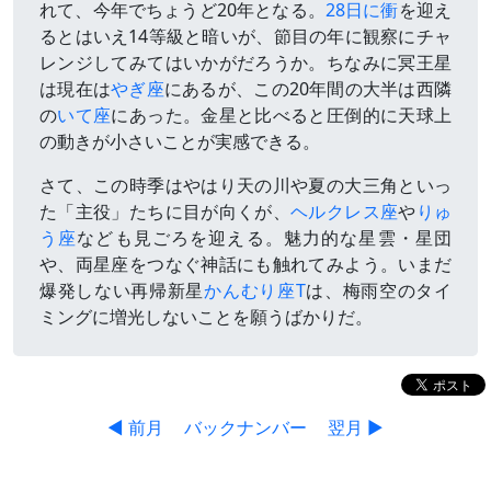
れて、今年でちょうど20年となる。
28日に衝
を迎え
るとはいえ14等級と暗いが、節目の年に観察にチャ
レンジしてみてはいかがだろうか。ちなみに冥王星
は現在は
やぎ座
にあるが、この20年間の大半は西隣
の
いて座
にあった。金星と比べると圧倒的に天球上
の動きが小さいことが実感できる。
さて、この時季はやはり天の川や夏の大三角といっ
た「主役」たちに目が向くが、
ヘルクレス座
や
りゅ
う座
なども見ごろを迎える。魅力的な星雲・星団
や、両星座をつなぐ神話にも触れてみよう。いまだ
爆発しない再帰新星
かんむり座T
は、梅雨空のタイ
ミングに増光しないことを願うばかりだ。
◀ 前月
バックナンバー
翌月 ▶