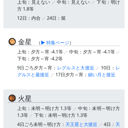
上旬：見えない
中旬：見えない
下旬：明け
方 1.8等
12日：内合
24日：留
金星
（
▶ 特集ページ
）
上旬：夕方～宵 -4.1等
中旬：夕方～宵 -4.1等
下旬：夕方～宵 -4.2等
9日ごろ夕方～宵：
レグルスと大接近
10日：
レ
グルスと最接近
17日夕方～宵：
細い月と接近
火星
上旬：未明～明け方 1.3等
中旬：未明～明け方
1.3等
下旬：未明～明け方 1.3等
4日ごろ未明～明け方：
天王星と大接近
4日：
天