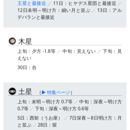
王星と最接近
11日：ヒヤデス星団と最接近
12日未明～明け方：細い月と並ぶ
13日：アル
デバランと最接近
木星
上旬：夕方 -1.8等
中旬：見えない
下旬：見
えない
30日：合
土星
（
▶ 特集ページ
）
上旬：未明～明け方 0.7等
中旬：深夜～明け方
0.7等
下旬：深夜～明け方 0.6等
5日：西矩（うお座）
7日深夜～8日明け方：月
と並ぶ
28日：留