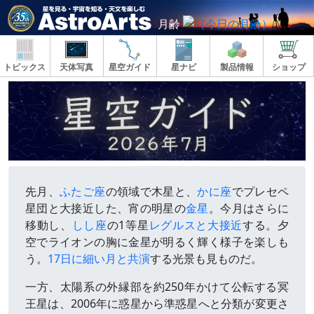
月齢
トピックス
天体写真
星空ガイド
星ナビ
製品情報
ショップ
先月、
ふたご座
の領域で木星と、
かに座
でプレセペ
星団と大接近した、宵の明星の
金星
。今月はさらに
移動し、
しし座
の1等星
レグルスと大接近
する。夕
空でライオンの胸に金星が明るく輝く様子を楽しも
う。
17日に細い月と共演
する光景も見ものだ。
一方、太陽系の外縁部を約250年かけて公転する冥
王星は、2006年に惑星から準惑星へと分類が変更さ