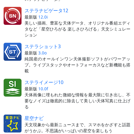
ステラナビゲータ12
最新版
12.0i
美しい描画、豊富な天体データ、オリジナル番組エディ
タなど「星空ひろがる 楽しさひろげる」天文シミュレー
ション
ステラショット3
最新版
3.0o
純国産のオールインワン天体撮影ソフトがパワーアッ
プ。ライブスタックやオートフォーカスなど新機能も搭
載
ステライメージ10
最新版
10.0f
天体画像に埋もれた微細な情報を最大限に引き出し、不
要なノイズは徹底的に除去して美しい天体写真に仕上げ
る
星空ナビ
天文現象から最新ニュースまで、スマホをかざすと話題
がうかぶ。不思議がいっぱいの星空を楽しもう