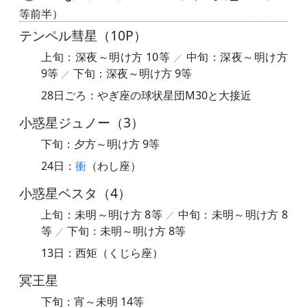
等前半）
テンペル彗星（10P）
上旬：深夜～明け方 10等
中旬：深夜～明け方
9等
下旬：深夜～明け方 9等
28日ごろ：やぎ座の球状星団M30と大接近
小惑星ジュノー（3）
下旬：夕方～明け方 9等
24日：
衝
（わし座）
小惑星ベスタ（4）
上旬：未明～明け方 8等
中旬：未明～明け方 8
等
下旬：未明～明け方 8等
13日：西矩（くじら座）
冥王星
下旬：宵～未明 14等