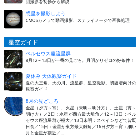
団撮影を初歩から解説
惑星を撮影しよう
CMOSカメラで動画撮影、ステライメージで画像処理
星空ガイド
ペルセウス座流星群
8月12～13日が一番の見ごろ。月明かりゼロの好条件！
夏休み 天体観察ガイド
夏の大三角、天の川、流星群、星空撮影。初級者向けの
観察ガイド
8月の見どころ
金星（夕方～宵）、火星（未明～明け方）、土星（宵～
明け方）／2日：水星が西方最大離角／12～13日：ペル
セウス座流星群が極大／13日未明：スペインなどで皆既
日食／15日：金星が東方最大離角／16日夕方～宵：細い
月と金星が接近／…