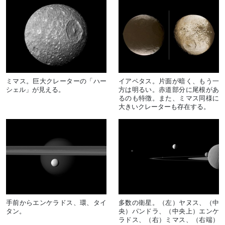
ミマス。巨大クレーターの「ハー
イアペタス。片面が暗く、もう一
シェル」が見える。
方は明るい。赤道部分に尾根があ
るのも特徴。また、ミマス同様に
大きいクレーターも存在する。
手前からエンケラドス、環、タイ
多数の衛星。（左）ヤヌス、（中
タン。
央）パンドラ、（中央上）エンケ
ラドス、（右）ミマス、（右端）