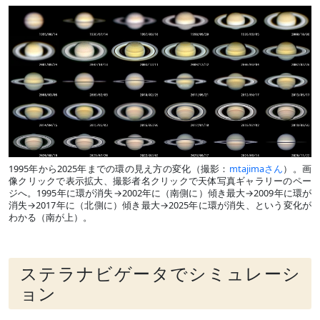
1995年から2025年までの環の見え方の変化（撮影：
mtajimaさん
）。画
像クリックで表示拡大、撮影者名クリックで天体写真ギャラリーのペー
ジへ。1995年に環が消失→2002年に（南側に）傾き最大→2009年に環が
消失→2017年に（北側に）傾き最大→2025年に環が消失、という変化が
わかる（南が上）。
ステラナビゲータでシミュレーシ
ョン