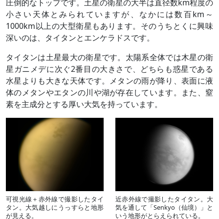
圧倒的なトップです。土星の衛星の大半は直径数km程度の
小さい天体とみられていますが、なかには数百km～
1000km以上の大型衛星もあります。そのうちとくに興味
深いのは、タイタンとエンケラドスです。
タイタンは土星最大の衛星です。太陽系全体では木星の衛
星ガニメデに次ぐ2番目の大きさで、どちらも惑星である
水星よりも大きな天体です。メタンの雨が降り、表面に液
体のメタンやエタンの川や湖が存在しています。また、窒
素を主成分とする厚い大気を持っています。
可視光線＋赤外線で撮影したタイ
近赤外線で撮影したタイタン。大
タン。大気越しにうっすらと地形
気を通して「Senkyo（仙境）」と
が見える。
いう地形がとらえられている。