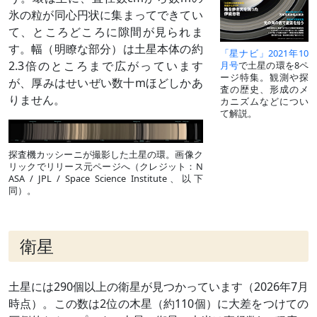
氷の粒が同心円状に集まってできてい
て、ところどころに隙間が見られま
す。幅（明瞭な部分）は土星本体の約
「星ナビ」2021年10
2.3倍のところまで広がっています
月号
で土星の環を8ペ
ージ特集。観測や探
が、厚みはせいぜい数十mほどしかあ
査の歴史、形成のメ
りません。
カニズムなどについ
て解説。
探査機カッシーニが撮影した土星の環。画像ク
リックでリリース元ページへ（クレジット：N
ASA / JPL / Space Science Institute、以下
同）。
衛星
土星には290個以上の衛星が見つかっています（2026年7月
時点）。この数は2位の木星（約110個）に大差をつけての