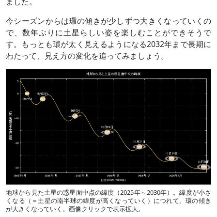
ました。
今シーズンからは環の傾きが少しずつ大きくなっていくの
で、数年ぶりに土星らしい姿を楽しむことができそうで
す。もっとも環が太く見えるようになる2032年まで長期に
わたって、見え方の変化を追ってみましょう。
地球から見た土星の惑星面中点の緯度（2025年～2030年）。緯度が小さ
くなる（＝土星の南半球の緯度が高くなっていく）につれて、環の傾き
が大きくなっていく。画像クリックで表示拡大。