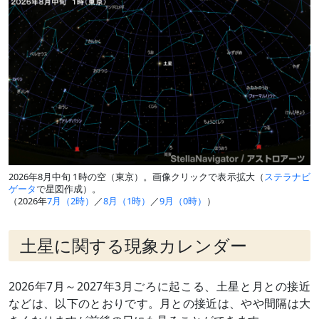
2026年8月中旬 1時の空（東京）。画像クリックで表示拡大（
ステラナビ
ゲータ
で星図作成）。
（2026年
7月（2時）
／
8月（1時）
／
9月（0時）
）
土星に関する現象カレンダー
2026年7月～2027年3月ごろに起こる、土星と月との接近
などは、以下のとおりです。月との接近は、やや間隔は大