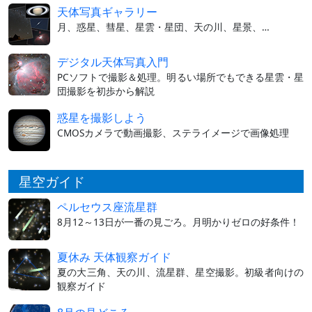
天体写真ギャラリー
月、惑星、彗星、星雲・星団、天の川、星景、…
デジタル天体写真入門
PCソフトで撮影＆処理。明るい場所でもできる星雲・星
団撮影を初歩から解説
惑星を撮影しよう
CMOSカメラで動画撮影、ステライメージで画像処理
星空ガイド
ペルセウス座流星群
8月12～13日が一番の見ごろ。月明かりゼロの好条件！
夏休み 天体観察ガイド
夏の大三角、天の川、流星群、星空撮影。初級者向けの
観察ガイド