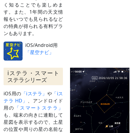
く知ることでも楽しめま
す。また、1年間の天文情
報をいつでも見られるなど
の特典が得られる有料プラ
ンもあります。
iOS/Android用
「星空ナビ」
iステラ・スマート
ステラシリーズ
iOS用の
「iステラ」
や
「iス
テラ HD」
、アンドロイド
用の
「スマートステラ」
も、端末の向きに連動して
星図を表示するので、土星
の位置や周りの星の名前な