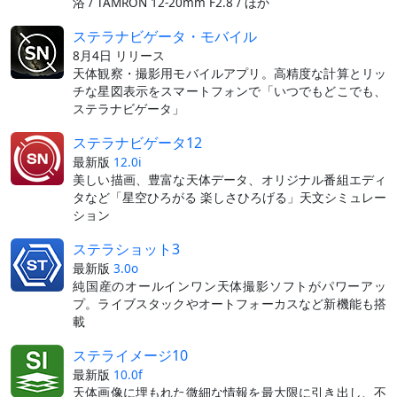
浴 / TAMRON 12-20mm F2.8 / ほか
ステラナビゲータ・モバイル
8月4日 リリース
天体観察・撮影用モバイルアプリ。高精度な計算とリッ
チな星図表示をスマートフォンで「いつでもどこでも、
ステラナビゲータ」
ステラナビゲータ12
最新版
12.0i
美しい描画、豊富な天体データ、オリジナル番組エディ
タなど「星空ひろがる 楽しさひろげる」天文シミュレー
ション
ステラショット3
最新版
3.0o
純国産のオールインワン天体撮影ソフトがパワーアッ
プ。ライブスタックやオートフォーカスなど新機能も搭
載
ステライメージ10
最新版
10.0f
天体画像に埋もれた微細な情報を最大限に引き出し、不