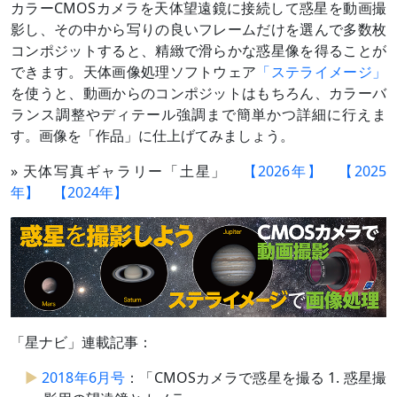
カラーCMOSカメラを天体望遠鏡に接続して惑星を動画撮
影し、その中から写りの良いフレームだけを選んで多数枚
コンポジットすると、精緻で滑らかな惑星像を得ることが
できます。天体画像処理ソフトウェア
「ステライメージ」
を使うと、動画からのコンポジットはもちろん、カラーバ
ランス調整やディテール強調まで簡単かつ詳細に行えま
す。画像を「作品」に仕上げてみましょう。
» 天体写真ギャラリー「土星」
【2026年】
【2025
年】
【2024年】
「星ナビ」連載記事：
2018年6月号
：「CMOSカメラで惑星を撮る 1. 惑星撮