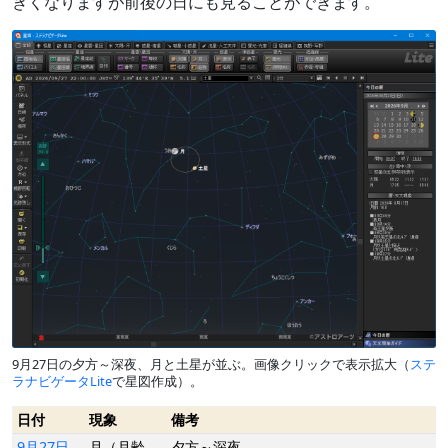
きくなりますが前後の日にも見ることができます。
9月27日の夕方～深夜、月と土星が並ぶ
。画像クリックで表示拡大（
ステ
ラナビゲータLite
で星図作成）。
日付
現象
備考
9月27日
月（月齢
夕方～深夜