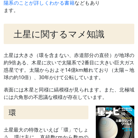
陽系のことが詳しくわかる書籍
などもあり
ます。
土星に関するマメ知識
土星は大きさ（環を含まない、赤道部分の直径）が地球の
約9倍ある、木星に次いで太陽系で2番目に大きい巨大ガス
惑星です。太陽からおよそ14億km離れており（太陽～地
球の約10倍）、30年かけて公転しています。
表面には木星と同様に縞模様が見られます。また、北極域
には六角形の不思議な模様が存在しています。
環
土星最大の特徴といえば「環」でしょ
う。環は主に、直径数cmから数mの