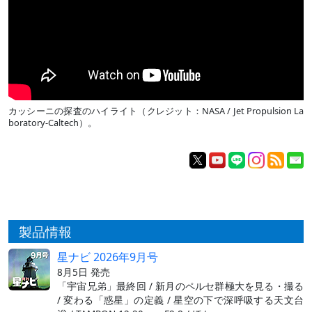
カッシーニの探査のハイライト（クレジット：NASA / Jet Propulsion La
boratory-Caltech）。
製品情報
星ナビ 2026年9月号
8月5日 発売
「宇宙兄弟」最終回 / 新月のペルセ群極大を見る・撮る
/ 変わる「惑星」の定義 / 星空の下で深呼吸する天文台