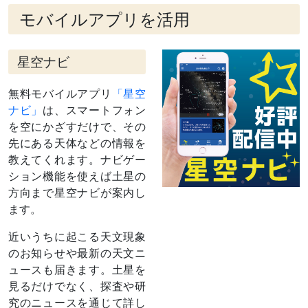
6/7）と並
ぶ
モバイルアプリを活用
3月10日
細い月（月
夕方～宵
齢2）と並
ぶ
星空ナビ
4月 9日
合
太陽と同じ方向に来る（見えない）
日付は赤道座標系（黄道座標系では8日）
無料モバイルアプリ
「星空
（過去の現象）
ナビ」
は、スマートフォン
7月 5日
西矩（せい
太陽から90度西に離れる（深夜に昇り、
を空にかざすだけで、その
く）
日の出のころ南に見える）
先にある天体などの情報を
日付は赤道座標系（黄道座標系では6日）
教えてくれます。ナビゲー
7月 7日
月（月齢
深夜～翌8日明け方
ション機能を使えば土星の
22/23）と
方向まで星空ナビが案内し
並ぶ
ます。
7月28日
留（りゅ
この日を境に、天球上を東→西に動く
う）
（逆行する）ようになる
近いうちに起こる天文現象
8月 3日
月（月齢
深夜～翌4日明け方
のお知らせや最新の天文ニ
20）と並ぶ
ュースも届きます。土星を
見るだけでなく、探査や研
究のニュースを通じて詳し