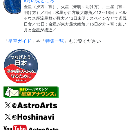
8月の見どころ
金星（夕方～宵）、火星（未明～明け方）、土星（宵～
明け方）／2日：水星が西方最大離角／12～13日：ペル
セウス座流星群が極大／13日未明：スペインなどで皆既
日食／15日：金星が東方最大離角／16日夕方～宵：細い
月と金星が接近／…
「
星空ガイド
」や「
特集一覧
」もご覧ください