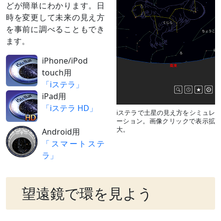
どが簡単にわかります。日
時を変更して未来の見え方
を事前に調べることもでき
ます。
iPhone/iPod
touch用
「iステラ」
iPad用
「iステラ HD」
iステラで土星の見え方をシミュレ
ーション。画像クリックで表示拡
大。
Android用
「スマートステ
ラ」
望遠鏡で環を見よう