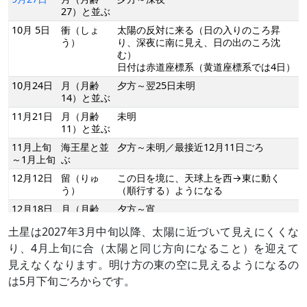
27）と並ぶ
10月 5日
衝（しょ
太陽の反対に来る（日の入りのころ昇
う）
り、深夜に南に見え、日の出のころ沈
む）
日付は赤道座標系（黄道座標系では4日）
10月24日
月（月齢
夕方～翌25日未明
14）と並ぶ
11月21日
月（月齢
未明
11）と並ぶ
11月上旬
海王星と並
夕方～未明／最接近12月11日ごろ
～1月上旬
ぶ
12月12日
留（りゅ
この日を境に、天球上を西→東に動く
う）
（順行する）ようになる
12月18日
月（月齢
夕方～宵
9）と並ぶ
土星は2027年3月中旬以降、太陽に近づいて見えにくくな
12月29日
東矩（とう
太陽から90度東に離れる（日の入りのこ
り、4月上旬に合（太陽と同じ方向になること）を迎えて
く）
ろ南に見え、深夜に沈む）
見えなくなります。明け方の東の空に見えるようになるの
日付は赤道座標系（黄道座標系では30
日）
は5月下旬ごろからです。
1月14日
月（月齢
夕方～深夜