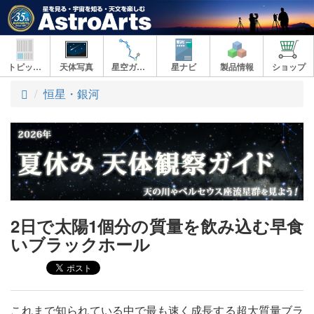
トピックス
天体写真
星空ガイド
星ナビ
製品情報
ショップ
ト
恒星・銀河
ッ
プ
2日で太陽1個分の質量を飲み込む早食
いブラックホール
これまで知られている中で最も速く成長する超大質量ブラ