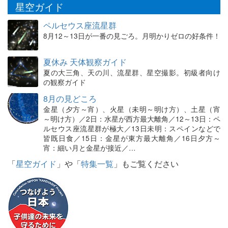
星空ガイド
ペルセウス座流星群
8月12～13日が一番の見ごろ。月明かりゼロの好条件！
夏休み 天体観察ガイド
夏の大三角、天の川、流星群、星空撮影。初級者向け
の観察ガイド
8月の見どころ
金星（夕方～宵）、火星（未明～明け方）、土星（宵
～明け方）／2日：水星が西方最大離角／12～13日：ペ
ルセウス座流星群が極大／13日未明：スペインなどで
皆既日食／15日：金星が東方最大離角／16日夕方～
宵：細い月と金星が接近／…
「
星空ガイド
」や「
特集一覧
」もご覧ください