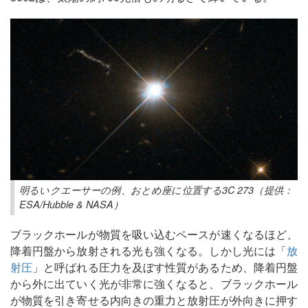
明るいクエーサーの例、おとめ座に位置する3C 273（提供：
ESA/Hubble & NASA）
ブラックホールが物質を吸い込むペースが速くなるほど、
降着円盤から放射される光も強くなる。しかし光には「
放
射圧
」と呼ばれる圧力を及ぼす性質があるため、降着円盤
から外に出ていく光が非常に強くなると、ブラックホール
が物質を引き寄せる内向きの重力と放射圧が外向きに押す