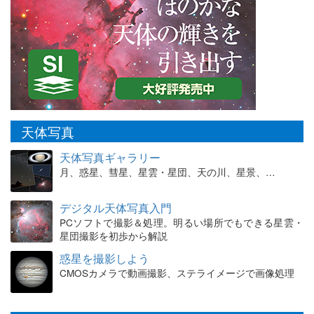
天体写真
天体写真ギャラリー
月、惑星、彗星、星雲・星団、天の川、星景、…
デジタル天体写真入門
PCソフトで撮影＆処理。明るい場所でもできる星雲・
星団撮影を初歩から解説
惑星を撮影しよう
CMOSカメラで動画撮影、ステライメージで画像処理