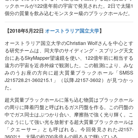
ックホールが122億年前の宇宙で発見された。2日で太陽1
個分の質量を飲み込むモンスター級のブラックホールだ。
【2018年5月22日
オーストラリア国立大学
】
オーストラリア国立大学のChristian Wolfさんを中心とす
る研究チームは、同大学のサイディング・スプリング天文
台にあるSkyMapper望遠鏡を使い、122億年前に相当する
遠方の宇宙を近赤外線で観測した。この観測により、みな
みのうお座の方向に超大質量ブラックホール「SMSS
J215728.21-360215.1」（以降J2157-3602）が見つかっ
た。
超大質量ブラックホールに落ち込む物質はブラックホール
の周りに降着円盤と呼ばれるガス円盤を作る。この円盤の
中でガス同士はぶつかり合い、摩擦熱で強く光り輝く。こ
のようにして強い光を放射する超大質量ブラックホールは
「クエーサー」とも呼ばれる。今回発見されたJ2157-
3602は、太陽の約700兆倍もの明るさで輝いている。