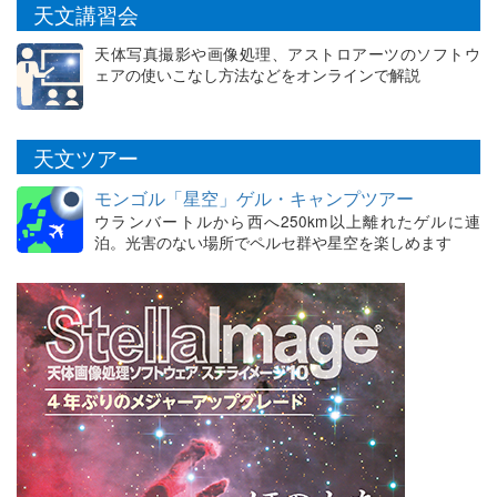
天文講習会
天体写真撮影や画像処理、アストロアーツのソフトウ
ェアの使いこなし方法などをオンラインで解説
天文ツアー
モンゴル「星空」ゲル・キャンプツアー
ウランバートルから西へ250km以上離れたゲルに連
泊。光害のない場所でペルセ群や星空を楽しめます