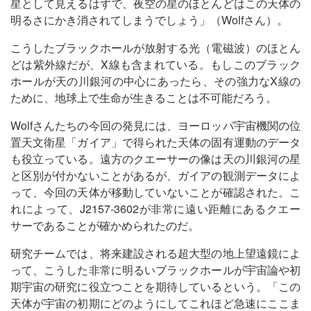
星として見えるはずで、夜空の星のほとんどはこの天体の
明るさにかき消されてしまうでしょう」（Wolfさん）。
こうしたブラックホールが放射する光（電磁波）のほとん
どは紫外線だが、X線も含まれている。もしこのブラック
ホールが天の川銀河の中心にあったら、その強力なX線の
ために、地球上で生命が生きることは不可能だろう。
Wolfさんたちの今回の発見には、ヨーロッパ宇宙機関の位
置天文衛星「ガイア」で得られた天体の固有運動のデータ
も役立っている。遠方のクエーサーの像は天の川銀河の星
と区別が付かないことがあるが、ガイアの観測データによ
って、今回の天体が移動していないことが確認された。こ
れによって、J2157-3602が非常に遠い距離にあるクエー
サーであることが確かめられたのだ。
研究チームでは、将来建設される超大型の地上望遠鏡によ
って、こうした非常に明るいブラックホールが宇宙論や初
期宇宙の研究に役立つことを期待しているという。「この
天体が宇宙の初期にどのようにしてこれほど急速にここま