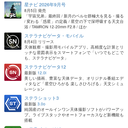
星ナビ 2026年9月号
8月5日 発売
「宇宙兄弟」最終回 / 新月のペルセ群極大を見る・撮る
/ 変わる「惑星」の定義 / 星空の下で深呼吸する天文台
浴 / TAMRON 12-20mm F2.8 / ほか
ステラナビゲータ・モバイル
8月4日 リリース
天体観察・撮影用モバイルアプリ。高精度な計算とリ
ッチな星図表示をスマートフォンで「いつでもどこで
も、ステラナビゲータ」
ステラナビゲータ12
最新版
12.0i
美しい描画、豊富な天体データ、オリジナル番組エデ
ィタなど「星空ひろがる 楽しさひろげる」天文シミュ
レーション
ステラショット3
最新版
3.0o
純国産のオールインワン天体撮影ソフトがパワーアッ
プ。ライブスタックやオートフォーカスなど新機能も
搭載