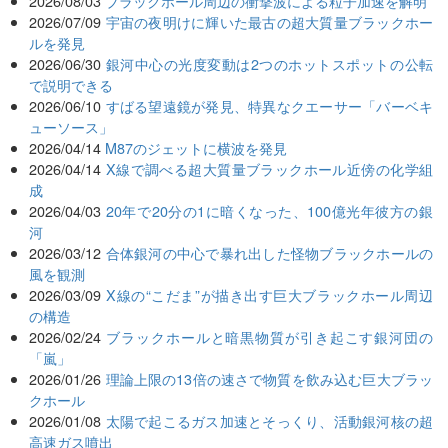
2026/08/03
ブラックホール周辺の衝撃波による粒子加速を解明
2026/07/09
宇宙の夜明けに輝いた最古の超大質量ブラックホー
ルを発見
2026/06/30
銀河中心の光度変動は2つのホットスポットの公転
で説明できる
2026/06/10
すばる望遠鏡が発見、特異なクエーサー「バーベキ
ューソース」
2026/04/14
M87のジェットに横波を発見
2026/04/14
X線で調べる超大質量ブラックホール近傍の化学組
成
2026/04/03
20年で20分の1に暗くなった、100億光年彼方の銀
河
2026/03/12
合体銀河の中心で暴れ出した怪物ブラックホールの
風を観測
2026/03/09
X線の“こだま”が描き出す巨大ブラックホール周辺
の構造
2026/02/24
ブラックホールと暗黒物質が引き起こす銀河団の
「嵐」
2026/01/26
理論上限の13倍の速さで物質を飲み込む巨大ブラッ
クホール
2026/01/08
太陽で起こるガス加速とそっくり、活動銀河核の超
高速ガス噴出