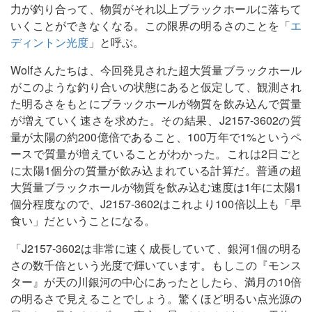
力が釣り合って、物質がそれ以上ブラックホールに落ちて
いくことができなくなる。この限界の明るさのことを「
エ
ディントン光度
」と呼ぶ。
Wolfさんたちは、今回発見された超大質量ブラックホール
がこのような釣り合いの状態にあると仮定して、観測され
た明るさをもとにブラックホールが物質を飲み込んで質量
が増えていく速さを求めた。その結果、J2157-3602の質
量が太陽の約200億倍であること、100万年で1%というペ
ースで質量が増えていることがわかった。これは2日ごと
に太陽1個分の質量が飲み込まれている計算だ。普通の超
大質量ブラックホールが物質を飲み込む速度は1年に太陽1
個分程度なので、J2157-3602はこれより100倍以上も「早
食い」だということになる。
「J2157-3602は非常に速く成長していて、銀河1個の明る
さの数千倍という光度で輝いています。もしこの『モンス
ター』が天の川銀河の中心にあったとしたら、満月の10倍
の明るさで見えることでしょう。驚くほど明るい点光源の