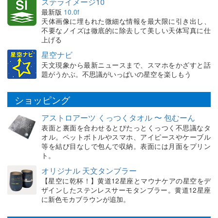
ステライメージ10
最新版
10.0f
天体画像に埋もれた微細な情報を最大限に引き出し、
不要なノイズは徹底的に除去して美しい天体写真に仕
上げる
星空ナビ
天文現象から最新ニュースまで、スマホをかざすと話
題がうかぶ。不思議がいっぱいの星空を楽しもう
ショッピング
アストロアーツ くっつくタオル 〜 包むーん
表面と裏面を合わせるとぴたっとくっつく不思議なタ
オル。ペットボトルやスマホ、アイピースやケーブル
等を結び目なしで包んで収納。表面には月面をプリン
ト。
オリジナル 天文タンブラー
【星空に乾杯！】黄道12星座とマウナケアの星空をデ
ザインしたステンレスサーモタンブラー。黄道12星座
に新色モカブラウンが追加。