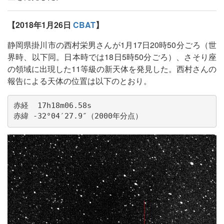
【2018年1月26日
CBAT
】
静岡県掛川市の西村栄男さんが1月17日20時50分ごろ（世
界時、以下同。日本時では18日5時50分ごろ）、さそり座
の領域に出現した11等級の新天体を発見した。西村さんの
報告による天体の位置は以下のとおり。
赤経  17h18m06.58s

赤緯 -32°04′27.9″（2000年分点）