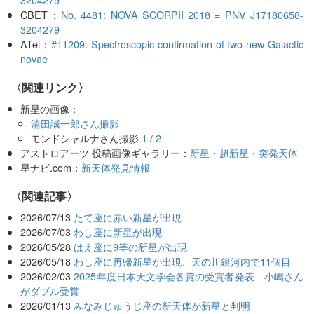
CBET：
No. 4481: NOVA SCORPII 2018 = PNV J17180658-
3204279
ATel：
#11209: Spectroscopic confirmation of two new Galactic
novae
〈関連リンク〉
新星の画像：
清田誠一郎さん撮影
モンドシャルナさん撮影
1
/
2
アストロアーツ 投稿画像ギャラリー：
新星・超新星・突発天体
星ナビ.com：
新天体発見情報
関連記事
2026/07/13
たて座に赤い新星が出現
2026/07/03
わし座に新星が出現
2026/05/28
はえ座に9等の新星が出現
2026/05/18
わし座に再帰新星が出現、天の川銀河内で11個目
2026/02/03
2025年度日本天文学会各賞の受賞者発表 小嶋さん
がダブル受賞
2026/01/13
みなみじゅうじ座の新天体が新星と判明