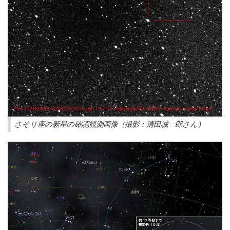
さそり座の新星の確認観測画像（撮影：清田誠一郎さん）