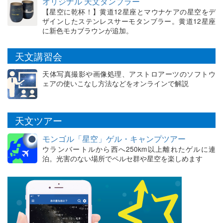
オリジナル 天文タンブラー
【星空に乾杯！】黄道12星座とマウナケアの星空をデ
ザインしたステンレスサーモタンブラー。黄道12星座
に新色モカブラウンが追加。
天文講習会
天体写真撮影や画像処理、アストロアーツのソフトウ
ェアの使いこなし方法などをオンラインで解説
天文ツアー
モンゴル「星空」ゲル・キャンプツアー
ウランバートルから西へ250km以上離れたゲルに連
泊。光害のない場所でペルセ群や星空を楽しめます