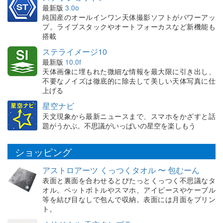
最新版
3.0o
純国産のオールインワン天体撮影ソフトがパワーアッ
プ。ライブスタックやオートフォーカスなど新機能も
搭載
ステライメージ10
最新版
10.0f
天体画像に埋もれた微細な情報を最大限に引き出し、
不要なノイズは徹底的に除去して美しい天体写真に仕
上げる
星空ナビ
天文現象から最新ニュースまで、スマホをかざすと話
題がうかぶ。不思議がいっぱいの星空を楽しもう
ショッピング
アストロアーツ くっつくタオル 〜 包むーん
表面と裏面を合わせるとぴたっとくっつく不思議なタ
オル。ペットボトルやスマホ、アイピースやケーブル
等を結び目なしで包んで収納。表面には月面をプリン
ト。