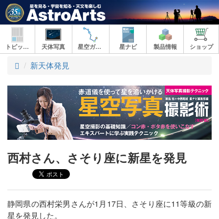
トピックス
天体写真
星空ガイド
星ナビ
製品情報
ショップ
ト
新天体発見
ッ
プ
西村さん、さそり座に新星を発見
静岡県の西村栄男さんが1月17日、さそり座に11等級の新
星を発見した。