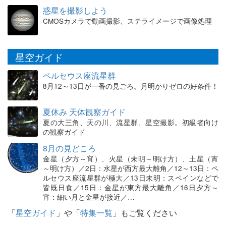
惑星を撮影しよう
CMOSカメラで動画撮影、ステライメージで画像処理
星空ガイド
ペルセウス座流星群
8月12～13日が一番の見ごろ。月明かりゼロの好条件！
夏休み 天体観察ガイド
夏の大三角、天の川、流星群、星空撮影。初級者向け
の観察ガイド
8月の見どころ
金星（夕方～宵）、火星（未明～明け方）、土星（宵
～明け方）／2日：水星が西方最大離角／12～13日：ペ
ルセウス座流星群が極大／13日未明：スペインなどで
皆既日食／15日：金星が東方最大離角／16日夕方～
宵：細い月と金星が接近／…
「
星空ガイド
」や「
特集一覧
」もご覧ください