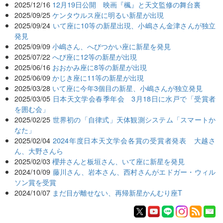
2025/12/16
12月19日公開 映画『楓』と天文監修の舞台裏
2025/09/25
ケンタウルス座に明るい新星が出現
2025/09/24
いて座に10等の新星出現、小嶋さん金津さんが独立
発見
2025/09/09
小嶋さん、へびつかい座に新星を発見
2025/07/22
へび座に12等の新星が出現
2025/06/16
おおかみ座に8等の新星が出現
2025/06/09
かじき座に11等の新星が出現
2025/03/28
いて座に今年3個目の新星、小嶋さんが独立発見
2025/03/05
日本天文学会春季年会 3月18日に水戸で「受賞者
を囲む会」
2025/02/25
世界初の「自律式」天体観測システム「スマートか
なた」
2025/02/04
2024年度日本天文学会各賞の受賞者発表 大越さ
ん、大野さんら
2025/02/03
櫻井さんと板垣さん、いて座に新星を発見
2024/10/09
藤川さん、岩本さん、西村さんがエドガー・ウィル
ソン賞を受賞
2024/10/07
まだ目が離せない、再帰新星かんむり座T