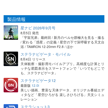
製品情報
星ナビ 2026年9月号
8月5日 発売
「宇宙兄弟」最終回 / 新月のペルセ群極大を見る・撮る
/ 変わる「惑星」の定義 / 星空の下で深呼吸する天文台
浴 / TAMRON 12-20mm F2.8 / ほか
ステラナビゲータ・モバイル
8月4日 リリース
天体観察・撮影用モバイルアプリ。高精度な計算とリ
ッチな星図表示をスマートフォンで「いつでもどこで
も、ステラナビゲータ」
ステラナビゲータ12
最新版
12.0i
美しい描画、豊富な天体データ、オリジナル番組エデ
ィタなど「星空ひろがる 楽しさひろげる」天文シミュ
レーション
ステラショット3