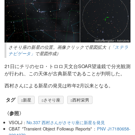
さそり座の新星の位置。画像クリックで星図拡大（
「ステラ
ナビゲータ」
で星図作成）
21日にチリのセロ・トロロ天文台SOAR望遠鏡で分光観測
が行われ、この天体が古典新星であることが判明した。
西村さんによる新星の発見は昨年2月以来となる。
タグ
新星
さそり座
西村栄男
〈参照〉
VSOLJ：
No.337 西村さんがさそり座に新星を発見
CBAT "Transient Object Followup Reports"：
PNV J17180658-
3204279